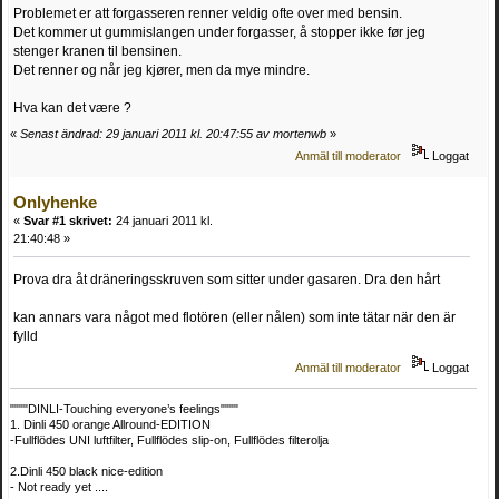
Problemet er att forgasseren renner veldig ofte over med bensin.
Det kommer ut gummislangen under forgasser, å stopper ikke før jeg
stenger kranen til bensinen.
Det renner og når jeg kjører, men da mye mindre.
Hva kan det være ?
«
Senast ändrad: 29 januari 2011 kl. 20:47:55 av mortenwb
»
Anmäl till moderator
Loggat
Onlyhenke
«
Svar #1 skrivet:
24 januari 2011 kl.
21:40:48 »
Prova dra åt dräneringsskruven som sitter under gasaren. Dra den hårt
kan annars vara något med flotören (eller nålen) som inte tätar när den är
fylld
Anmäl till moderator
Loggat
""""DINLI-Touching everyone’s feelings""""
1. Dinli 450 orange Allround-EDITION
-Fullflödes UNI luftfilter, Fullflödes slip-on, Fullflödes filterolja
2.Dinli 450 black nice-edition
- Not ready yet ....