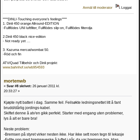
Anmäl till moderator
Loggat
""""DINLI-Touching everyone’s feelings""""
1. Dinli 450 orange Allround-EDITION
-Fullflödes UNI luftfilter, Fullflödes slip-on, Fullflödes filterolja
2.Dinli 450 black nice-edition
- Not ready yet ....
3. Kazuma mercat/wombat 50.
-Röd och fin
ATV/Quad Tillbehör och Dinli projekt
www.bahnhof.se/wb954593
mortenwb
«
Svar #8 skrivet:
26 januari 2011 kl.
20:33:27 »
Kjøpte nytt batteri i dag. Samme feil. Feilsøkte ledningsnettet litt å fant
brudd/dårlig jordings-kabel.
Skiftet denne å atv'en gikk perfekt. Starter med engang uten problemer,
lys å alt er bare bra!
Neste problem:
-Bremsen på styret virker nesten ikke. Har ikke sett noen tegn til lekasje
-Fyllte opp med bremseveske å luftet i går, da var bremsen bra. Idag