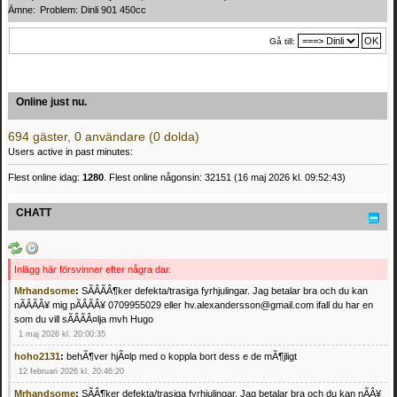
Ämne:
Problem: Dinli 901 450cc 
Gå till:
Online just nu.
694 gäster, 0 användare (0 dolda)
Users active in past minutes:
Flest online idag:
1280
. Flest online någonsin: 32151 (16 maj 2026 kl. 09:52:43)
CHATT
Inlägg här försvinner efter några dar.
Mrhandsome
:
SÃÂÃÂ¶ker defekta/trasiga fyrhjulingar. Jag betalar bra och du kan
nÃÂÃÂ¥ mig pÃÂÃÂ¥ 0709955029 eller hv.alexandersson@gmail.com ifall du har en
som du vill sÃÂÃÂ¤lja mvh Hugo
1 maj 2026 kl. 20:00:35
hoho2131
:
behÃ¶ver hjÃ¤lp med o koppla bort dess e de mÃ¶jligt
12 februari 2026 kl. 20:46:20
Mrhandsome
:
SÃÂ¶ker defekta/trasiga fyrhjulingar. Jag betalar bra och du kan nÃÂ¥