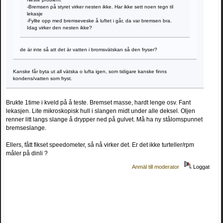
-Bremsen på styret virker nesten ikke. Har ikke sett noen tegn til
lekasje
-Fyllte opp med bremseveske å luftet i går, da var bremsen bra.
Idag virker den nesten ikke?
de är inte så att det är vatten i bromsvätskan så den fryser?
Kanske får byta ut all vätska o lufta igen, som tidigare kanske finns
kondens/vatten som fryst.
Brukte 1time i kveld på å teste. Bremset masse, hardt lenge osv. Fant
lekasjen. Lite mikroskopisk hull i slangen midt under alle deksel. Oljen
renner litt langs slange å drypper ned på gulvet. Må ha ny stålomspunnet
bremseslange.
Ellers, fått fikset speedometer, så nå virker det. Er det ikke turteller/rpm
måler på dinli ?
Anmäl till moderator
Loggat