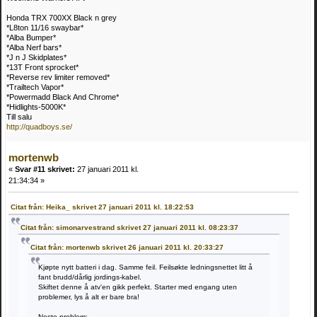
Honda TRX 700XX Black n grey
*L8ton 11/16 swaybar*
*Alba Bumper*
*Alba Nerf bars*
*J n J Skidplates*
*13T Front sprocket*
*Reverse rev limiter removed*
*Trailtech Vapor*
*Powermadd Black And Chrome*
*Hidlights-5000K*
Till salu
http://quadboys.se/
mortenwb
«
Svar #11 skrivet:
27 januari 2011 kl.
21:34:34 »
Citat från: Heika_ skrivet 27 januari 2011 kl. 18:22:53
Citat från: simonarvestrand skrivet 27 januari 2011 kl. 08:23:37
Citat från: mortenwb skrivet 26 januari 2011 kl. 20:33:27
Kjøpte nytt batteri i dag. Samme feil. Feilsøkte ledningsnettet litt å
fant brudd/dårlig jordings-kabel.
Skiftet denne å atv'en gikk perfekt. Starter med engang uten
problemer, lys å alt er bare bra!
Neste problem: