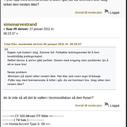
virker den nesten ikke?
Anmäl till moderator
Loggat
simonarvestrand
«
Svar #9 skrivet:
27 januari 2011 kl.
08:23:37 »
Citat från: mortenwb skrivet 26 januari 2011 kl. 20:33:27
Kjøpte nytt batteri i dag. Samme feil. Feilsøkte ledningsnettet litt å fant
brudd/dårlig jordings-kabel.
Skiftet denne å atv'en gikk perfekt. Starter med engang uten problemer, lys å
alt er bare bra!
Neste problem:
-Bremsen på styret virker nesten ikke. Har ikke sett noen tegn til lekasje
-Fyllte opp med bremseveske å luftet i går, da var bremsen bra. Idag virker den
nesten ikke?
de är inte så att det är vatten i bromsvätskan så den fryser?
Anmäl till moderator
Loggat
-------== CF 500 Allroad ITP Wide ==----------
----------{ Till Salu }--------------
--== Honda Accord Type-S -08 ==--