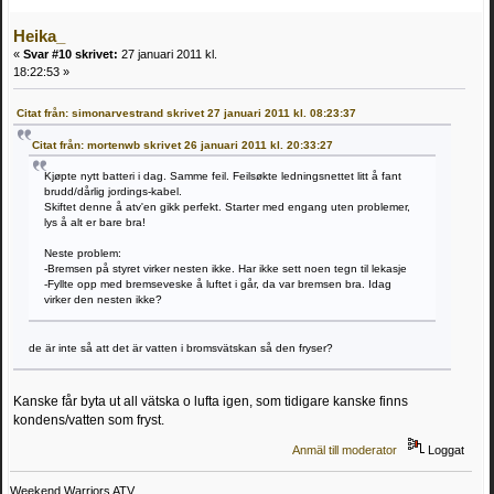
Heika_
«
Svar #10 skrivet:
27 januari 2011 kl.
18:22:53 »
Citat från: simonarvestrand skrivet 27 januari 2011 kl. 08:23:37
Citat från: mortenwb skrivet 26 januari 2011 kl. 20:33:27
Kjøpte nytt batteri i dag. Samme feil. Feilsøkte ledningsnettet litt å fant
brudd/dårlig jordings-kabel.
Skiftet denne å atv'en gikk perfekt. Starter med engang uten problemer,
lys å alt er bare bra!
Neste problem:
-Bremsen på styret virker nesten ikke. Har ikke sett noen tegn til lekasje
-Fyllte opp med bremseveske å luftet i går, da var bremsen bra. Idag
virker den nesten ikke?
de är inte så att det är vatten i bromsvätskan så den fryser?
Kanske får byta ut all vätska o lufta igen, som tidigare kanske finns
kondens/vatten som fryst.
Anmäl till moderator
Loggat
Weekend Warriors ATV