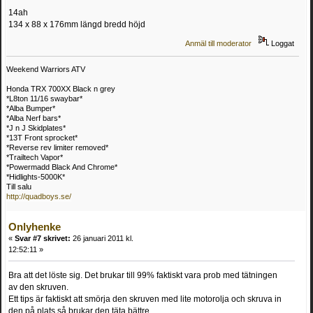
14ah
134 x 88 x 176mm längd bredd höjd
Anmäl till moderator
Loggat
Weekend Warriors ATV
Honda TRX 700XX Black n grey
*L8ton 11/16 swaybar*
*Alba Bumper*
*Alba Nerf bars*
*J n J Skidplates*
*13T Front sprocket*
*Reverse rev limiter removed*
*Trailtech Vapor*
*Powermadd Black And Chrome*
*Hidlights-5000K*
Till salu
http://quadboys.se/
Onlyhenke
«
Svar #7 skrivet:
26 januari 2011 kl.
12:52:11 »
Bra att det löste sig. Det brukar till 99% faktiskt vara prob med tätningen
av den skruven.
Ett tips är faktiskt att smörja den skruven med lite motorolja och skruva in
den på plats så brukar den täta bättre.