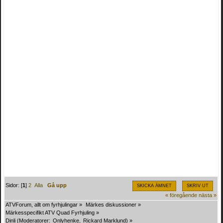
Sidor: [
1
]
2
Alla
Gå upp
SKICKA ÄMNET
SKRIV UT
« föregående
nästa »
ATVForum, allt om fyrhjulingar
»
Märkes diskussioner
»
Märkesspecifikt ATV Quad Fyrhjuling
»
Dinli
(Moderatorer:
Onlyhenke
,
Rickard Marklund
) »