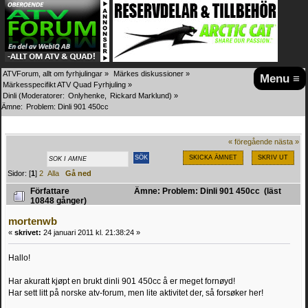
ATVForum, allt om fyrhjulingar
»
Märkes diskussioner
»
Menu ≡
Märkesspecifikt ATV Quad Fyrhjuling
»
Dinli
(Moderatorer:
Onlyhenke
,
Rickard Marklund
) »
Ämne:
Problem: Dinli 901 450cc 
« föregående
nästa »
SKICKA ÄMNET
SKRIV UT
Sidor: [
1
]
2
Alla
Gå ned
Författare
Ämne: Problem: Dinli 901 450cc (läst
10848 gånger)
mortenwb
«
skrivet:
24 januari 2011 kl. 21:38:24 »
Hallo!
Har akuratt kjøpt en brukt dinli 901 450cc å er meget fornøyd!
Har sett litt på norske atv-forum, men lite aktivitet der, så forsøker her!