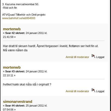
3. Kazuma mercat/wombat 50.
-Röd och fin
ATV/Quad Tillbehör och Dinli projekt
www.bahnhof.se/wb954593
mortenwb
«
Svar #2 skrivet:
24 januari 2011 kl.
21:41:59 »
Har dratt til skruen hardt. Åpnet forgasser i kveld, flottøren ser helt fin ut.
Må være nålen da
Anmäl till moderator
Loggat
mortenwb
«
Svar #3 skrivet:
24 januari 2011 kl.
22:10:11 »
hvilket hakk skal nåla stå i orginalt ?
Anmäl till moderator
Loggat
simonarvestrand
«
Svar #4 skrivet:
25 januari 2011 kl.
07:54:06 »