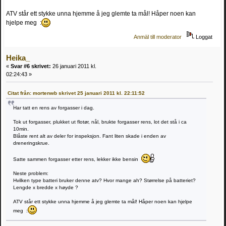
ATV står ett stykke unna hjemme å jeg glemte ta mål! Håper noen kan
hjelpe meg :
Anmäl till moderator
Loggat
Heika_
«
Svar #6 skrivet:
26 januari 2011 kl.
02:24:43 »
Citat från: mortenwb skrivet 25 januari 2011 kl. 22:11:52
Har tatt en rens av forgasser i dag.
Tok ut forgasser, plukket ut flotør, nål, brukte forgasser rens, lot det stå i ca
10min.
Blåste rent alt av deler for inspeksjon. Fant liten skade i enden av
dreneringskrue.
Satte sammen forgasser etter rens, lekker ikke bensin
Neste problem:
Hvilken type batteri bruker denne atv? Hvor mange ah? Størrelse på batteriet?
Lengde x bredde x høyde ?
ATV står ett stykke unna hjemme å jeg glemte ta mål! Håper noen kan hjelpe
meg :