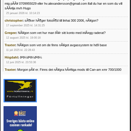
mig pÃÂ¥ 0709955029 eller hv.alexandersson@gmail.com ifall du har en som du vill
sÃÂ¤lja mvh Hugo
25 januari 2026 kl. 10:14:23
christopher
:
sÃ¶ker hÃ¶ger fotstÃ¶d till linhai 300 2006, nÃ¥gon?
17 september 2025 kl. 14:31:25
Gregee
:
NÃ¥gon som vet hur man fÃ¥r sitt konto med inlÃ¤gg raderat?
12 augusti 2025 kl. 19:00:16
Traxter
:
NÃ¥gon som vet om de finns nÃ¥got avgassystem te hd9 base
11 juli 2025 kl. 22:28:43
Högdahl
:
ðªð¼ðªð¼ðªð¼
12 juni 2025 kl. 23:53:36
Traxter
:
Morgon pÃ¥ er. Finns det nÃ¥gra hÃ¤ftiga mods till Can-am xmr 700/1000
24 februari 2025 kl. 10:23:25
Mrhandsome
:
SÃ¶ker defekta/trasiga fyrhjulingar. Jag betalar bra och du kan nÃ¥ mig
pÃ¥ 0709955029 eller hv.alexandersson@gmail.com ifall du har en som du vill sÃ¤lja
mvh Hugo
21 februari 2025 kl. 09:25:52
Oscar5
:
NÃ¥gon som vet vad man kan begÃ¤ra fÃ¶r en Honda TRX 350 FE 2005
med snÃ¶blad som fungerar utmÃ¤rkt .Har Ã¤rft den
4 februari 2025 kl. 19:20:50
Oscar5
:
44
4 februari 2025 kl. 19:15:36