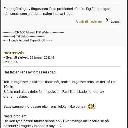
En rengörning av förgasaren löste problemet på min. låg förmodligen
nån smuts som gjorde att nålen inte va i läge
Anmäl till moderator
Loggat
-------== CF 500 Allroad ITP Wide ==----------
----------{ Till Salu }--------------
--== Honda Accord Type-S -08 ==--
mortenwb
«
Svar #5 skrivet:
25 januari 2011 kl.
22:11:52 »
Har tatt en rens av forgasser i dag.
Tok ut forgasser, plukket ut flotør, nål, brukte forgasser rens, lot det stå i ca
10min.
Blåste rent alt av deler for inspeksjon. Fant liten skade i enden av
dreneringskrue.
Satte sammen forgasser etter rens, lekker ikke bensin
Neste problem:
Hvilken type batteri bruker denne atv? Hvor mange ah? Størrelse på
batteriet? Lengde x bredde x høyde ?