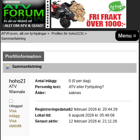
ATVForum, allt om fyrhjulingar
»
Profilen för hoho2131
»
Menu ≡
Sammanfattning
Profilinformation
Sammanfattning
hoho2131 
Antal inlägg:
0 (0 per dag)
ATV 
Personlig text:
ATV eller Fyrhjuling?
Wannabe
Ålder:
saknas
Utloggad
Registreringsdatum:
12 februari 2026 kl. 20:44:29
Visa
Lokal tid:
6 augusti 2026 kl. 05:46:06
inlägg
Visa
Senast aktiv:
12 februari 2026 kl. 21:11:26
statistik