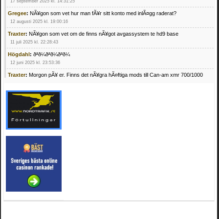
17 september 2025 kl. 14:31:25
Gregee
:
NÃ¥gon som vet hur man fÃ¥r sitt konto med inlÃ¤gg raderat?
12 augusti 2025 kl. 19:00:16
Traxter
:
NÃ¥gon som vet om de finns nÃ¥got avgassystem te hd9 base
11 juli 2025 kl. 22:28:43
Högdahl
:
ðªð¼ðªð¼ðªð¼
12 juni 2025 kl. 23:53:36
Traxter
:
Morgon pÃ¥ er. Finns det nÃ¥gra hÃ¤ftiga mods till Can-am xmr 700/1000
24 februari 2025 kl. 10:23:25
Mrhandsome
:
SÃ¶ker defekta/trasiga fyrhjulingar. Jag betalar bra och du kan nÃ¥ mig
pÃ¥ 0709955029 eller hv.alexandersson@gmail.com ifall du har en som du vill sÃ¤lja
mvh Hugo
21 februari 2025 kl. 09:25:52
Oscar5
:
NÃ¥gon som vet vad man kan begÃ¤ra fÃ¶r en Honda TRX 350 FE 2005
med snÃ¶blad som fungerar utmÃ¤rkt .Har Ã¤rft den
4 februari 2025 kl. 19:20:50
Oscar5
:
44
4 februari 2025 kl. 19:15:36
Greger59
:
NÃ¤gon som vet har en Cetek 500 EFI
15 januari 2025 kl. 23:49:44
Mrhandsome
:
SÃÂ¶ker defekta/trasiga fyrhjulingar. Jag betalar bra och du kan nÃÂ¥
mig pÃÂ¥ 0709955029 eller hv.alexandersson@gmail.com ifall du har en som du vill
sÃÂ¤lja mvh Hugo