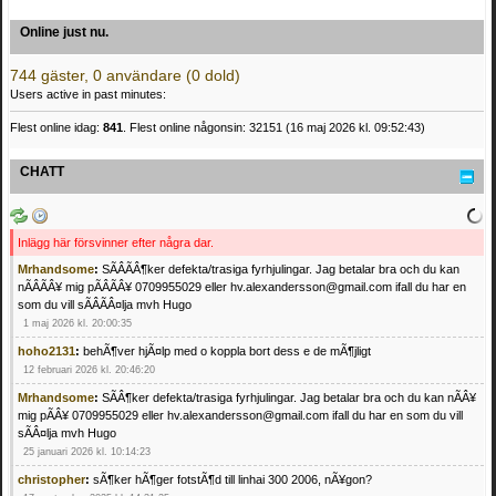
Online just nu.
744 gäster, 0 användare (0 dold)
Users active in past minutes:
Flest online idag:
841
. Flest online någonsin: 32151 (16 maj 2026 kl. 09:52:43)
CHATT
Inlägg här försvinner efter några dar.
Mrhandsome
:
SÃÂÃÂ¶ker defekta/trasiga fyrhjulingar. Jag betalar bra och du kan
nÃÂÃÂ¥ mig pÃÂÃÂ¥ 0709955029 eller hv.alexandersson@gmail.com ifall du har en
som du vill sÃÂÃÂ¤lja mvh Hugo
1 maj 2026 kl. 20:00:35
hoho2131
:
behÃ¶ver hjÃ¤lp med o koppla bort dess e de mÃ¶jligt
12 februari 2026 kl. 20:46:20
Mrhandsome
:
SÃÂ¶ker defekta/trasiga fyrhjulingar. Jag betalar bra och du kan nÃÂ¥
mig pÃÂ¥ 0709955029 eller hv.alexandersson@gmail.com ifall du har en som du vill
sÃÂ¤lja mvh Hugo
25 januari 2026 kl. 10:14:23
christopher
:
sÃ¶ker hÃ¶ger fotstÃ¶d till linhai 300 2006, nÃ¥gon?