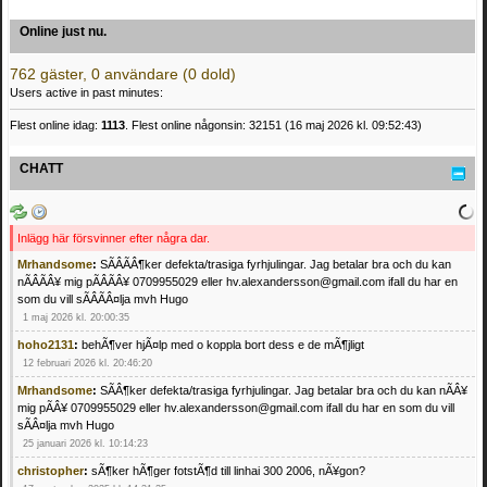
Online just nu.
762 gäster, 0 användare (0 dold)
Users active in past minutes:
Flest online idag:
1113
. Flest online någonsin: 32151 (16 maj 2026 kl. 09:52:43)
CHATT
Inlägg här försvinner efter några dar.
Mrhandsome
:
SÃÂÃÂ¶ker defekta/trasiga fyrhjulingar. Jag betalar bra och du kan
nÃÂÃÂ¥ mig pÃÂÃÂ¥ 0709955029 eller hv.alexandersson@gmail.com ifall du har en
som du vill sÃÂÃÂ¤lja mvh Hugo
1 maj 2026 kl. 20:00:35
hoho2131
:
behÃ¶ver hjÃ¤lp med o koppla bort dess e de mÃ¶jligt
12 februari 2026 kl. 20:46:20
Mrhandsome
:
SÃÂ¶ker defekta/trasiga fyrhjulingar. Jag betalar bra och du kan nÃÂ¥
mig pÃÂ¥ 0709955029 eller hv.alexandersson@gmail.com ifall du har en som du vill
sÃÂ¤lja mvh Hugo
25 januari 2026 kl. 10:14:23
christopher
:
sÃ¶ker hÃ¶ger fotstÃ¶d till linhai 300 2006, nÃ¥gon?