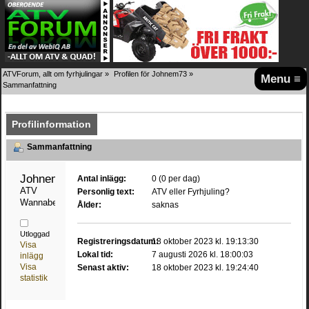
ATVForum, allt om fyrhjulingar
»
Profilen för Johnem73
»
Menu ≡
Sammanfattning
Profilinformation
Sammanfattning
Johnem73 
Antal inlägg:
0 (0 per dag)
ATV 
Personlig text:
ATV eller Fyrhjuling?
Wannabe
Ålder:
saknas
Utloggad
Registreringsdatum:
18 oktober 2023 kl. 19:13:30
Visa
Lokal tid:
7 augusti 2026 kl. 18:00:03
inlägg
Visa
Senast aktiv:
18 oktober 2023 kl. 19:24:40
statistik