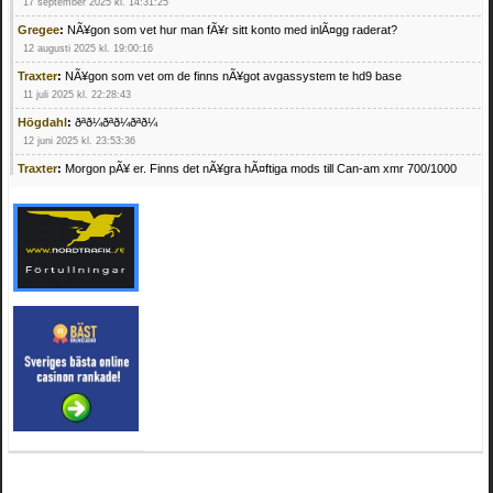
17 september 2025 kl. 14:31:25
Gregee
:
NÃ¥gon som vet hur man fÃ¥r sitt konto med inlÃ¤gg raderat?
12 augusti 2025 kl. 19:00:16
Traxter
:
NÃ¥gon som vet om de finns nÃ¥got avgassystem te hd9 base
11 juli 2025 kl. 22:28:43
Högdahl
:
ðªð¼ðªð¼ðªð¼
12 juni 2025 kl. 23:53:36
Traxter
:
Morgon pÃ¥ er. Finns det nÃ¥gra hÃ¤ftiga mods till Can-am xmr 700/1000
24 februari 2025 kl. 10:23:25
Mrhandsome
:
SÃ¶ker defekta/trasiga fyrhjulingar. Jag betalar bra och du kan nÃ¥ mig
pÃ¥ 0709955029 eller hv.alexandersson@gmail.com ifall du har en som du vill sÃ¤lja
mvh Hugo
21 februari 2025 kl. 09:25:52
Oscar5
:
NÃ¥gon som vet vad man kan begÃ¤ra fÃ¶r en Honda TRX 350 FE 2005
med snÃ¶blad som fungerar utmÃ¤rkt .Har Ã¤rft den
4 februari 2025 kl. 19:20:50
Oscar5
:
44
4 februari 2025 kl. 19:15:36
Greger59
:
NÃ¤gon som vet har en Cetek 500 EFI
15 januari 2025 kl. 23:49:44
Mrhandsome
:
SÃÂ¶ker defekta/trasiga fyrhjulingar. Jag betalar bra och du kan nÃÂ¥
mig pÃÂ¥ 0709955029 eller hv.alexandersson@gmail.com ifall du har en som du vill
sÃÂ¤lja mvh Hugo