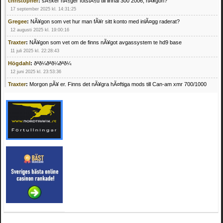
christopher
:
sÃ¶ker hÃ¶ger fotstÃ¶d till linhai 300 2006, nÃ¥gon?
17 september 2025 kl. 14:31:25
Gregee
:
NÃ¥gon som vet hur man fÃ¥r sitt konto med inlÃ¤gg raderat?
12 augusti 2025 kl. 19:00:16
Traxter
:
NÃ¥gon som vet om de finns nÃ¥got avgassystem te hd9 base
11 juli 2025 kl. 22:28:43
Högdahl
:
ðªð¼ðªð¼ðªð¼
12 juni 2025 kl. 23:53:36
Traxter
:
Morgon pÃ¥ er. Finns det nÃ¥gra hÃ¤ftiga mods till Can-am xmr 700/1000
24 februari 2025 kl. 10:23:25
Mrhandsome
:
SÃ¶ker defekta/trasiga fyrhjulingar. Jag betalar bra och du kan nÃ¥ mig
pÃ¥ 0709955029 eller hv.alexandersson@gmail.com ifall du har en som du vill sÃ¤lja
mvh Hugo
21 februari 2025 kl. 09:25:52
Oscar5
:
NÃ¥gon som vet vad man kan begÃ¤ra fÃ¶r en Honda TRX 350 FE 2005
med snÃ¶blad som fungerar utmÃ¤rkt .Har Ã¤rft den
4 februari 2025 kl. 19:20:50
Oscar5
:
44
4 februari 2025 kl. 19:15:36
Greger59
:
NÃ¤gon som vet har en Cetek 500 EFI
15 januari 2025 kl. 23:49:44
Mrhandsome
:
SÃÂ¶ker defekta/trasiga fyrhjulingar. Jag betalar bra och du kan nÃÂ¥
mig pÃÂ¥ 0709955029 eller hv.alexandersson@gmail.com ifall du har en som du vill