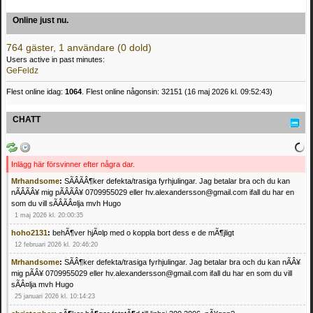
Online just nu.
764 gäster, 1 användare (0 dold)
Users active in past minutes:
GeFeldz
Flest online idag:
1064
. Flest online någonsin: 32151 (16 maj 2026 kl. 09:52:43)
CHATT
Inlägg här försvinner efter några dar.
Mrhandsome
:
SÃÂÃÂ¶ker defekta/trasiga fyrhjulingar. Jag betalar bra och du kan
nÃÂÃÂ¥ mig pÃÂÃÂ¥ 0709955029 eller hv.alexandersson@gmail.com ifall du har en
som du vill sÃÂÃÂ¤lja mvh Hugo
1 maj 2026 kl. 20:00:35
hoho2131
:
behÃ¶ver hjÃ¤lp med o koppla bort dess e de mÃ¶jligt
12 februari 2026 kl. 20:46:20
Mrhandsome
:
SÃÂ¶ker defekta/trasiga fyrhjulingar. Jag betalar bra och du kan nÃÂ¥
mig pÃÂ¥ 0709955029 eller hv.alexandersson@gmail.com ifall du har en som du vill
sÃÂ¤lja mvh Hugo
25 januari 2026 kl. 10:14:23