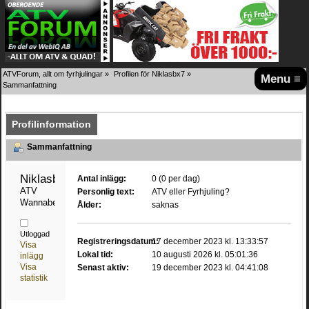
ATVForum, allt om fyrhjulingar
»
Profilen för Niklasbx7
»
Menu ≡
Sammanfattning
Profilinformation
Sammanfattning
Niklasbx7 
Antal inlägg:
0 (0 per dag)
ATV 
Personlig text:
ATV eller Fyrhjuling?
Wannabe
Ålder:
saknas
Utloggad
Registreringsdatum:
17 december 2023 kl. 13:33:57
Visa
Lokal tid:
10 augusti 2026 kl. 05:01:36
inlägg
Visa
Senast aktiv:
19 december 2023 kl. 04:41:08
statistik