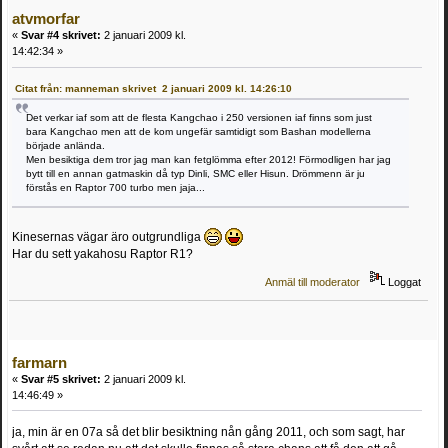
atvmorfar
«
Svar #4 skrivet:
2 januari 2009 kl.
14:42:34 »
Citat från: manneman skrivet 2 januari 2009 kl. 14:26:10
Det verkar iaf som att de flesta Kangchao i 250 versionen iaf finns som just
bara Kangchao men att de kom ungefär samtidigt som Bashan modellerna
började anlända.
Men besiktiga dem tror jag man kan fetglömma efter 2012! Förmodligen har jag
bytt till en annan gatmaskin då typ Dinli, SMC eller Hisun. Drömmenn är ju
förstås en Raptor 700 turbo men jaja...
Kinesernas vägar äro outgrundliga
Har du sett yakahosu Raptor R1?
Anmäl till moderator
Loggat
farmarn
«
Svar #5 skrivet:
2 januari 2009 kl.
14:46:49 »
ja, min är en 07a så det blir besiktning nån gång 2011, och som sagt, har