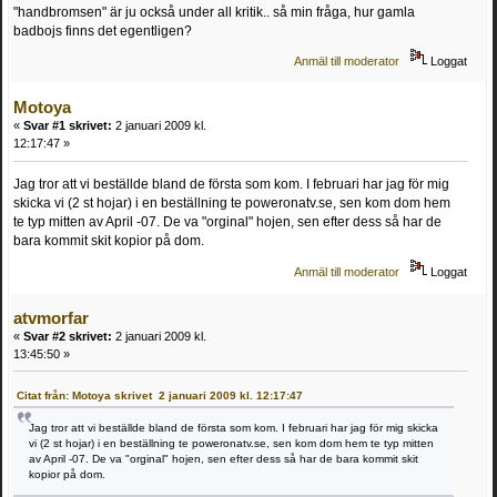
"handbromsen" är ju också under all kritik.. så min fråga, hur gamla
badbojs finns det egentligen?
Anmäl till moderator
Loggat
Motoya
«
Svar #1 skrivet:
2 januari 2009 kl.
12:17:47 »
Jag tror att vi beställde bland de första som kom. I februari har jag för mig
skicka vi (2 st hojar) i en beställning te poweronatv.se, sen kom dom hem
te typ mitten av April -07. De va "orginal" hojen, sen efter dess så har de
bara kommit skit kopior på dom.
Anmäl till moderator
Loggat
atvmorfar
«
Svar #2 skrivet:
2 januari 2009 kl.
13:45:50 »
Citat från: Motoya skrivet 2 januari 2009 kl. 12:17:47
Jag tror att vi beställde bland de första som kom. I februari har jag för mig skicka
vi (2 st hojar) i en beställning te poweronatv.se, sen kom dom hem te typ mitten
av April -07. De va "orginal" hojen, sen efter dess så har de bara kommit skit
kopior på dom.