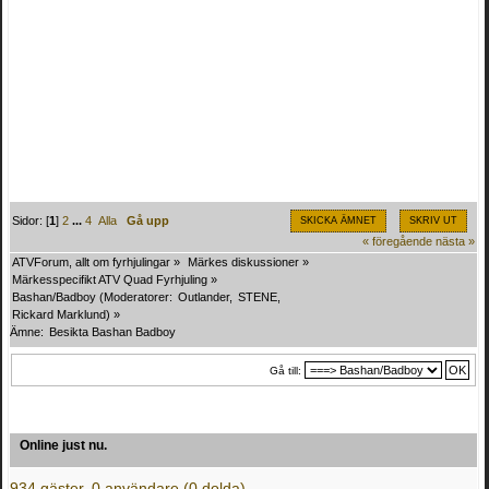
Sidor: [
1
]
2
...
4
Alla
Gå upp
SKICKA ÄMNET
SKRIV UT
« föregående
nästa »
ATVForum, allt om fyrhjulingar
»
Märkes diskussioner
»
Märkesspecifikt ATV Quad Fyrhjuling
»
Bashan/Badboy
(Moderatorer:
Outlander
,
STENE
,
Rickard Marklund
) »
Ämne:
Besikta Bashan Badboy
Gå till:
Online just nu.
934 gäster, 0 användare (0 dolda)