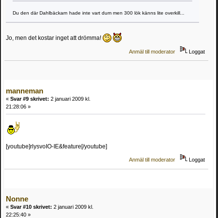
Du den där Dahlbäckarn hade inte vart dum men 300 lök känns lite overkill...
Jo, men det kostar inget att drömma!
Anmäl till moderator
Loggat
manneman
«
Svar #9 skrivet:
2 januari 2009 kl.
21:28:06 »
[youtube]rlysvoIO-IE&feature[/youtube]
Anmäl till moderator
Loggat
Nonne
«
Svar #10 skrivet:
2 januari 2009 kl.
22:25:40 »