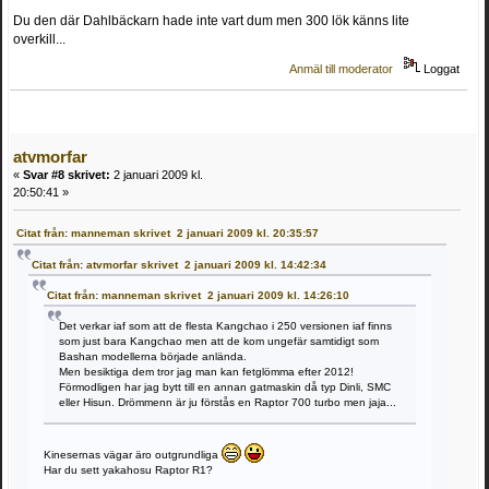
Du den där Dahlbäckarn hade inte vart dum men 300 lök känns lite
overkill...
Anmäl till moderator
Loggat
atvmorfar
«
Svar #8 skrivet:
2 januari 2009 kl.
20:50:41 »
Citat från: manneman skrivet 2 januari 2009 kl. 20:35:57
Citat från: atvmorfar skrivet 2 januari 2009 kl. 14:42:34
Citat från: manneman skrivet 2 januari 2009 kl. 14:26:10
Det verkar iaf som att de flesta Kangchao i 250 versionen iaf finns
som just bara Kangchao men att de kom ungefär samtidigt som
Bashan modellerna började anlända.
Men besiktiga dem tror jag man kan fetglömma efter 2012!
Förmodligen har jag bytt till en annan gatmaskin då typ Dinli, SMC
eller Hisun. Drömmenn är ju förstås en Raptor 700 turbo men jaja...
Kinesernas vägar äro outgrundliga
Har du sett yakahosu Raptor R1?