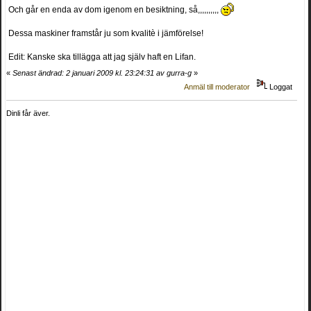
Och går en enda av dom igenom en besiktning, så,,,,,,,,,,
Dessa maskiner framstår ju som kvalitè i jämförelse!
Edit: Kanske ska tillägga att jag själv haft en Lifan.
«
Senast ändrad: 2 januari 2009 kl. 23:24:31 av gurra-g
»
Anmäl till moderator
Loggat
Dinli får äver.