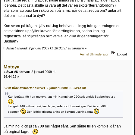
svårt att se redan nu att det skulle finnas så stora chans att få den att gå
igenom. Det bästa skulle ju vara att det var en skoter(terrängfordon?)
eftersom jag bara kör i skog och på is typ. går det att regga om? antar att
det om inte annat är dyrt?
Kan svara på frågan själv nu! Jag behöver ett intyg från generalagenten
att maskinen uppfyller kraven för terrängfordon, sedan kan jag
regbesikta. så följdfrågan blir: vem eller vilka är generalagent för
Bashan?
«
Senast ändrad: 2 januari 2009 kl. 16:30:37 av farmarn
»
Anmäl till moderator
Loggat
Motoya
«
Svar #6 skrivet:
2 januari 2009 kl.
16:44:22 »
Citat från: atvmorfar skrivet 2 januari 2009 kl. 13:45:50
Kan berätta för herr motoya, att min Kangchao 250cc(identisk Badboykopia :
)
har gått 140 mil med original lager, leder och bussningar. Det är en -08 i
pappren
Den börjar glappa aningen i svingbussningarna
Ja min hoj gick ju ca 700 mil något sånt. Sen sålde till en kompis, går än
på orginal lagren