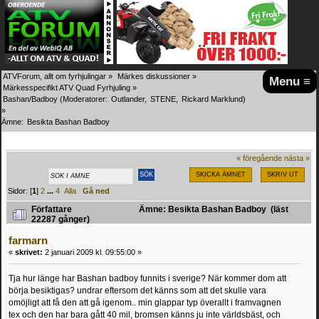
ATVForum, allt om fyrhjulingar
»
Märkes diskussioner
»
Menu ≡
Märkesspecifikt ATV Quad Fyrhjuling
»
Bashan/Badboy
(Moderatorer:
Outlander
,
STENE
,
Rickard Marklund
)
»
Ämne:
Besikta Bashan Badboy
« föregående
nästa »
SKICKA ÄMNET
SKRIV UT
Sidor: [
1
]
2
...
4
Alla
Gå ned
Författare
Ämne: Besikta Bashan Badboy (läst
22287 gånger)
farmarn
«
skrivet:
2 januari 2009 kl. 09:55:00 »
Tja hur länge har Bashan badboy funnits i sverige? När kommer dom att
börja besiktigas? undrar eftersom det känns som att det skulle vara
omöjligt att få den att gå igenom.. min glappar typ överallt i framvagnen
tex och den har bara gått 40 mil, bromsen känns ju inte världsbäst, och