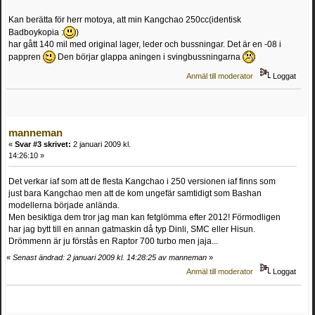
Kan berätta för herr motoya, att min Kangchao 250cc(identisk
Badboykopia :
)
har gått 140 mil med original lager, leder och bussningar. Det är en -08 i
pappren
Den börjar glappa aningen i svingbussningarna
Anmäl till moderator
Loggat
manneman
«
Svar #3 skrivet:
2 januari 2009 kl.
14:26:10 »
Det verkar iaf som att de flesta Kangchao i 250 versionen iaf finns som
just bara Kangchao men att de kom ungefär samtidigt som Bashan
modellerna började anlända.
Men besiktiga dem tror jag man kan fetglömma efter 2012! Förmodligen
har jag bytt till en annan gatmaskin då typ Dinli, SMC eller Hisun.
Drömmenn är ju förstås en Raptor 700 turbo men jaja...
«
Senast ändrad: 2 januari 2009 kl. 14:28:25 av manneman
»
Anmäl till moderator
Loggat