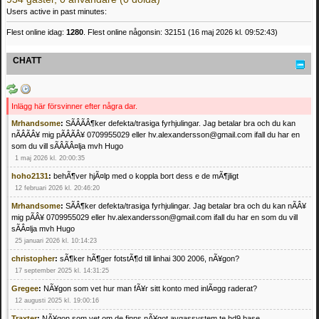
Users active in past minutes:
Flest online idag:
1280
. Flest online någonsin: 32151 (16 maj 2026 kl. 09:52:43)
CHATT
Inlägg här försvinner efter några dar.
Mrhandsome
:
SÃÂÃÂ¶ker defekta/trasiga fyrhjulingar. Jag betalar bra och du kan
nÃÂÃÂ¥ mig pÃÂÃÂ¥ 0709955029 eller hv.alexandersson@gmail.com ifall du har en
som du vill sÃÂÃÂ¤lja mvh Hugo
1 maj 2026 kl. 20:00:35
hoho2131
:
behÃ¶ver hjÃ¤lp med o koppla bort dess e de mÃ¶jligt
12 februari 2026 kl. 20:46:20
Mrhandsome
:
SÃÂ¶ker defekta/trasiga fyrhjulingar. Jag betalar bra och du kan nÃÂ¥
mig pÃÂ¥ 0709955029 eller hv.alexandersson@gmail.com ifall du har en som du vill
sÃÂ¤lja mvh Hugo
25 januari 2026 kl. 10:14:23
christopher
:
sÃ¶ker hÃ¶ger fotstÃ¶d till linhai 300 2006, nÃ¥gon?
17 september 2025 kl. 14:31:25
Gregee
:
NÃ¥gon som vet hur man fÃ¥r sitt konto med inlÃ¤gg raderat?
12 augusti 2025 kl. 19:00:16
Traxter
:
NÃ¥gon som vet om de finns nÃ¥got avgassystem te hd9 base