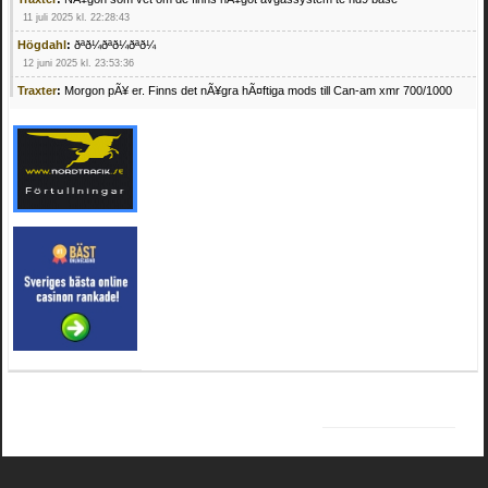
11 juli 2025 kl. 22:28:43
Högdahl
:
ðªð¼ðªð¼ðªð¼
12 juni 2025 kl. 23:53:36
Traxter
:
Morgon pÃ¥ er. Finns det nÃ¥gra hÃ¤ftiga mods till Can-am xmr 700/1000
24 februari 2025 kl. 10:23:25
Mrhandsome
:
SÃ¶ker defekta/trasiga fyrhjulingar. Jag betalar bra och du kan nÃ¥ mig
pÃ¥ 0709955029 eller hv.alexandersson@gmail.com ifall du har en som du vill sÃ¤lja
mvh Hugo
21 februari 2025 kl. 09:25:52
Oscar5
:
NÃ¥gon som vet vad man kan begÃ¤ra fÃ¶r en Honda TRX 350 FE 2005
med snÃ¶blad som fungerar utmÃ¤rkt .Har Ã¤rft den
4 februari 2025 kl. 19:20:50
Oscar5
:
44
4 februari 2025 kl. 19:15:36
Greger59
:
NÃ¤gon som vet har en Cetek 500 EFI
15 januari 2025 kl. 23:49:44
Mrhandsome
:
SÃÂ¶ker defekta/trasiga fyrhjulingar. Jag betalar bra och du kan nÃÂ¥
mig pÃÂ¥ 0709955029 eller hv.alexandersson@gmail.com ifall du har en som du vill
sÃÂ¤lja mvh Hugo
4 januari 2025 kl. 00:28:39
kampersvik
:
schema vaccumssangar cf moto 500 2013
26 november 2024 kl. 17:48:35