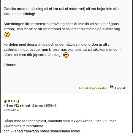
Ganska oroande läsning att ni tror (att ni redan vet) att era hojar inte skall
klara en besiktning!
Anledningen till att svensk bilprovning finns är inte för att stjälpa någons
fordon, utan för att se till att fordonet är säkert att framföras på allmän väg
Fördelen med dessa billiga och undermåttliga motorfordon är att vi
västerlänningar bygger upp kinesernas ekonomi, så på sikt kommer dom
säkert att vara där japsarna är i dag
//Nonne
Anmäl till moderator
Loggat
gurra-g
«
Svar #11 skrivet:
2 januari 2009 kl.
22:58:42 »
Håller med rent principiellt, han/dom som tex godkände Lifan 250 med
vajerdrivna trumbromsar
och 2-ledad framvagn borde sinnesundersökas.