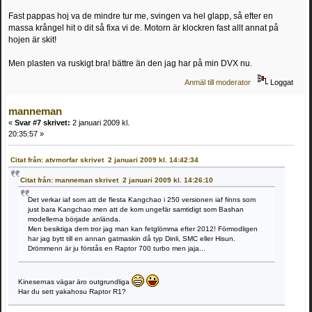
Fast pappas hoj va de mindre tur me, svingen va hel glapp, så efter en
massa krångel hit o dit så fixa vi de. Motorn är klockren fast allt annat på
hojen är skit!
Men plasten va ruskigt bra! bättre än den jag har på min DVX nu.
Anmäl till moderator
Loggat
manneman
«
Svar #7 skrivet:
2 januari 2009 kl.
20:35:57 »
Citat från: atvmorfar skrivet 2 januari 2009 kl. 14:42:34
Citat från: manneman skrivet 2 januari 2009 kl. 14:26:10
Det verkar iaf som att de flesta Kangchao i 250 versionen iaf finns som
just bara Kangchao men att de kom ungefär samtidigt som Bashan
modellerna började anlända.
Men besiktiga dem tror jag man kan fetglömma efter 2012! Förmodligen
har jag bytt till en annan gatmaskin då typ Dinli, SMC eller Hisun.
Drömmenn är ju förstås en Raptor 700 turbo men jaja...
Kinesernas vägar äro outgrundliga
Har du sett yakahosu Raptor R1?