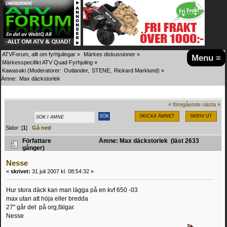
ATVForum, allt om fyrhjulingar
»
Märkes diskussioner
»
Menu ≡
Märkesspecifikt ATV Quad Fyrhjuling
»
Kawasaki
(Moderatorer:
Outlander
,
STENE
,
Rickard Marklund
) »
Ämne:
Max däckstorlek
« föregående
nästa »
SKICKA ÄMNET
SKRIV UT
Sidor: [
1
]
Gå ned
Författare
Ämne: Max däckstorlek (läst 2633
gånger)
Nesse
«
skrivet:
31 juli 2007 kl. 08:54:32 »
Hur stora däck kan man lägga på en kvf 650 -03
max utan att höja eller bredda
27" går det på org,fälgar.
Nesse