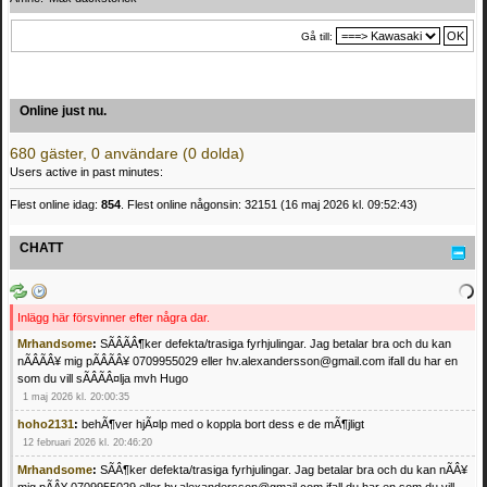
Gå till:
Online just nu.
680 gäster, 0 användare (0 dolda)
Users active in past minutes:
Flest online idag:
854
. Flest online någonsin: 32151 (16 maj 2026 kl. 09:52:43)
CHATT
Inlägg här försvinner efter några dar.
Mrhandsome
:
SÃÂÃÂ¶ker defekta/trasiga fyrhjulingar. Jag betalar bra och du kan
nÃÂÃÂ¥ mig pÃÂÃÂ¥ 0709955029 eller hv.alexandersson@gmail.com ifall du har en
som du vill sÃÂÃÂ¤lja mvh Hugo
1 maj 2026 kl. 20:00:35
hoho2131
:
behÃ¶ver hjÃ¤lp med o koppla bort dess e de mÃ¶jligt
12 februari 2026 kl. 20:46:20
Mrhandsome
:
SÃÂ¶ker defekta/trasiga fyrhjulingar. Jag betalar bra och du kan nÃÂ¥
mig pÃÂ¥ 0709955029 eller hv.alexandersson@gmail.com ifall du har en som du vill