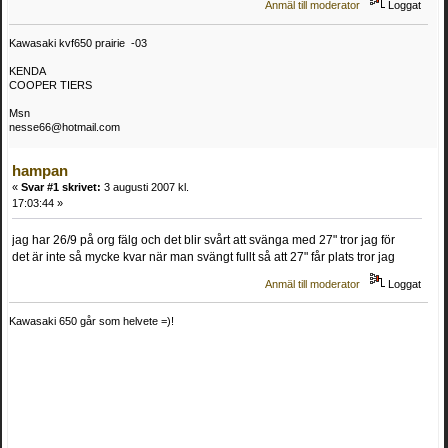
Anmäl till moderator
Loggat
Kawasaki kvf650 prairie -03
KENDA
COOPER TIERS
Msn
nesse66@hotmail.com
hampan
«
Svar #1 skrivet:
3 augusti 2007 kl.
17:03:44 »
jag har 26/9 på org fälg och det blir svårt att svänga med 27" tror jag för
det är inte så mycke kvar när man svängt fullt så att 27" får plats tror jag
Anmäl till moderator
Loggat
Kawasaki 650 går som helvete =)!