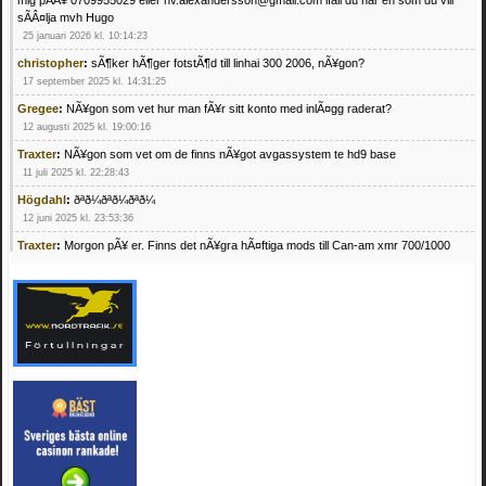
sÃÂ¤lja mvh Hugo
25 januari 2026 kl. 10:14:23
christopher
:
sÃ¶ker hÃ¶ger fotstÃ¶d till linhai 300 2006, nÃ¥gon?
17 september 2025 kl. 14:31:25
Gregee
:
NÃ¥gon som vet hur man fÃ¥r sitt konto med inlÃ¤gg raderat?
12 augusti 2025 kl. 19:00:16
Traxter
:
NÃ¥gon som vet om de finns nÃ¥got avgassystem te hd9 base
11 juli 2025 kl. 22:28:43
Högdahl
:
ðªð¼ðªð¼ðªð¼
12 juni 2025 kl. 23:53:36
Traxter
:
Morgon pÃ¥ er. Finns det nÃ¥gra hÃ¤ftiga mods till Can-am xmr 700/1000
24 februari 2025 kl. 10:23:25
Mrhandsome
:
SÃ¶ker defekta/trasiga fyrhjulingar. Jag betalar bra och du kan nÃ¥ mig
pÃ¥ 0709955029 eller hv.alexandersson@gmail.com ifall du har en som du vill sÃ¤lja
mvh Hugo
21 februari 2025 kl. 09:25:52
Oscar5
:
NÃ¥gon som vet vad man kan begÃ¤ra fÃ¶r en Honda TRX 350 FE 2005
med snÃ¶blad som fungerar utmÃ¤rkt .Har Ã¤rft den
4 februari 2025 kl. 19:20:50
Oscar5
:
44
4 februari 2025 kl. 19:15:36
Greger59
:
NÃ¤gon som vet har en Cetek 500 EFI