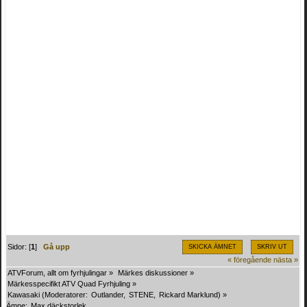
Sidor: [
1
]
Gå upp
SKICKA ÄMNET
SKRIV UT
« föregående
nästa »
ATVForum, allt om fyrhjulingar
»
Märkes diskussioner
»
Märkesspecifikt ATV Quad Fyrhjuling
»
Kawasaki
(Moderatorer:
Outlander
,
STENE
,
Rickard Marklund
) »
Ämne:
Max däckstorlek