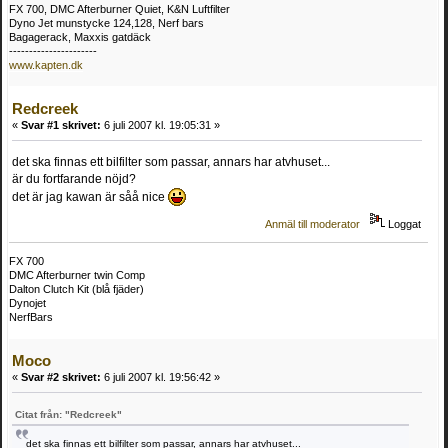
FX 700, DMC Afterburner Quiet, K&N Luftfilter
Dyno Jet munstycke 124,128, Nerf bars
Bagagerack, Maxxis gatdäck
----------------------
www.kapten.dk
Redcreek
«
Svar #1 skrivet:
6 juli 2007 kl. 19:05:31 »
det ska finnas ett bilfilter som passar, annars har atvhuset...
är du fortfarande nöjd?
det är jag kawan är såå nice
Anmäl till moderator
Loggat
FX 700
DMC Afterburner twin Comp
Dalton Clutch Kit (blå fjäder)
Dynojet
NerfBars
Moco
«
Svar #2 skrivet:
6 juli 2007 kl. 19:56:42 »
Citat från: "Redcreek"
det ska finnas ett bilfilter som passar, annars har atvhuset...