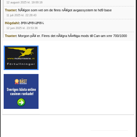
12 augusti 2025 kl. 19:00:16
Traxter
:
NÃ¥gon som vet om de finns nÃ¥got avgassystem te hd9 base
11 juli 2025 kl. 22:28:43
Högdahl
:
ðªð¼ðªð¼ðªð¼
12 juni 2025 kl. 23:53:36
Traxter
:
Morgon pÃ¥ er. Finns det nÃ¥gra hÃ¤ftiga mods till Can-am xmr 700/1000
24 februari 2025 kl. 10:23:25
Mrhandsome
:
SÃ¶ker defekta/trasiga fyrhjulingar. Jag betalar bra och du kan nÃ¥ mig
pÃ¥ 0709955029 eller hv.alexandersson@gmail.com ifall du har en som du vill sÃ¤lja
mvh Hugo
21 februari 2025 kl. 09:25:52
Oscar5
:
NÃ¥gon som vet vad man kan begÃ¤ra fÃ¶r en Honda TRX 350 FE 2005
med snÃ¶blad som fungerar utmÃ¤rkt .Har Ã¤rft den
4 februari 2025 kl. 19:20:50
Oscar5
:
44
4 februari 2025 kl. 19:15:36
Greger59
:
NÃ¤gon som vet har en Cetek 500 EFI
15 januari 2025 kl. 23:49:44
Mrhandsome
:
SÃÂ¶ker defekta/trasiga fyrhjulingar. Jag betalar bra och du kan nÃÂ¥
mig pÃÂ¥ 0709955029 eller hv.alexandersson@gmail.com ifall du har en som du vill
sÃÂ¤lja mvh Hugo
4 januari 2025 kl. 00:28:39