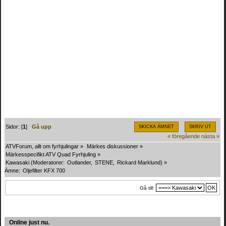
Sidor: [
1
]
Gå upp
SKICKA ÄMNET
SKRIV UT
« föregående
nästa »
ATVForum, allt om fyrhjulingar
»
Märkes diskussioner
»
Märkesspecifikt ATV Quad Fyrhjuling
»
Kawasaki
(Moderatorer:
Outlander
,
STENE
,
Rickard Marklund
) »
Ämne:
Oljefilter KFX 700
Gå till:
Online just nu.