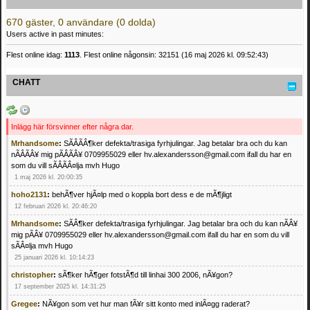
670 gäster, 0 användare (0 dolda)
Users active in past minutes:
Flest online idag:
1113
. Flest online någonsin: 32151 (16 maj 2026 kl. 09:52:43)
CHATT
Inlägg här försvinner efter några dar.
Mrhandsome
:
SÃÂÃÂ¶ker defekta/trasiga fyrhjulingar. Jag betalar bra och du kan
nÃÂÃÂ¥ mig pÃÂÃÂ¥ 0709955029 eller hv.alexandersson@gmail.com ifall du har en
som du vill sÃÂÃÂ¤lja mvh Hugo
1 maj 2026 kl. 20:00:35
hoho2131
:
behÃ¶ver hjÃ¤lp med o koppla bort dess e de mÃ¶jligt
12 februari 2026 kl. 20:46:20
Mrhandsome
:
SÃÂ¶ker defekta/trasiga fyrhjulingar. Jag betalar bra och du kan nÃÂ¥
mig pÃÂ¥ 0709955029 eller hv.alexandersson@gmail.com ifall du har en som du vill
sÃÂ¤lja mvh Hugo
25 januari 2026 kl. 10:14:23
christopher
:
sÃ¶ker hÃ¶ger fotstÃ¶d till linhai 300 2006, nÃ¥gon?
17 september 2025 kl. 14:31:25
Gregee
:
NÃ¥gon som vet hur man fÃ¥r sitt konto med inlÃ¤gg raderat?