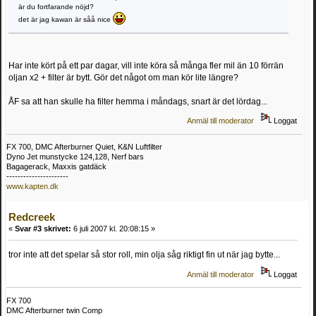
är du fortfarande nöjd?
det är jag kawan är såå nice
Har inte kört på ett par dagar, vill inte köra så många fler mil än 10 förrän
oljan x2 + filter är bytt. Gör det något om man kör lite längre?
ÅF sa att han skulle ha filter hemma i måndags, snart är det lördag...
Anmäl till moderator
Loggat
FX 700, DMC Afterburner Quiet, K&N Luftfilter
Dyno Jet munstycke 124,128, Nerf bars
Bagagerack, Maxxis gatdäck
----------------------
www.kapten.dk
Redcreek
«
Svar #3 skrivet:
6 juli 2007 kl. 20:08:15 »
tror inte att det spelar så stor roll, min olja såg riktigt fin ut när jag bytte...
Anmäl till moderator
Loggat
FX 700
DMC Afterburner twin Comp