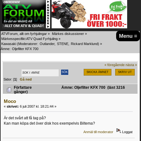
ATVForum, allt om fyrhjulingar
»
Märkes diskussioner
»
Menu ≡
Märkesspecifikt ATV Quad Fyrhjuling
»
Kawasaki
(Moderatorer:
Outlander
,
STENE
,
Rickard Marklund
) »
Ämne:
Oljefilter KFX 700
« föregående
nästa »
SKICKA ÄMNET
SKRIV UT
Sidor: [
1
]
Gå ned
Författare
Ämne: Oljefilter KFX 700 (läst 3216
gånger)
Moco
«
skrivet:
6 juli 2007 kl. 18:21:44 »
Är det svårt att få tag på?
Kan man köpa det över disk hos exempelvis Biltema?
Anmäl till moderator
Loggat