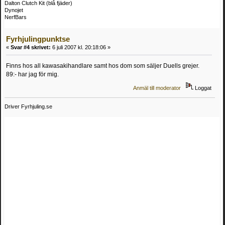
Dalton Clutch Kit (blå fjäder)
Dynojet
NerfBars
Fyrhjulingpunktse
«
Svar #4 skrivet:
6 juli 2007 kl. 20:18:06 »
Finns hos all kawasakihandlare samt hos dom som säljer Duells grejer.
89:- har jag för mig.
Anmäl till moderator
Loggat
Driver Fyrhjuling.se