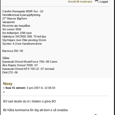
Anmäl till moderator
Loggat
CanAm Renegade 800R Xxc -10
Hemtillverkad kylaruppflyttning
27" Maxxis BigHorn
Variatorkit
Ricochet alu-hasplåtar
4st xenon 35W
6st ledlampor 10W spot
Hjälmlyse 3XCREE XML T6 led-ljus
Styrhöjare riser Elite pivoting 51mm
Symtec 4-Zone hand/tumvärme
Barossa 250 -05
Sålda
Kawasaki Dresel BruteForce 750i -08 Camo
Åke Raptor Dresel 700R -07
Kawasaki Dresel KFX 700 LE -07 skrotad
Dinli 270 -06
Noxy
«
Svar #1 skrivet:
3 juni 2007 kl. 22:06:03
»
8O vad skulle du in i träden o göra 8O
får hålla tummarna för dig att dom e så snabba