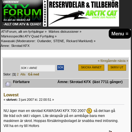
ATVForum, allt om fyrhjulingar
»
Märkes diskussioner
»
Menu ≡
Märkesspecifikt ATV Quad Fyrhjuling
»
Kawasaki
(Moderatorer:
Outlander
,
STENE
,
Rickard Marklund
) »
Ämne:
Skrotad KFX
« föregående
nästa »
SKICKA ÄMNET
SKRIV UT
Sidor: [
1
]
2
Alla
Gå ned
Författare
Ämne: Skrotad KFX (läst 7711 gånger)
Lowest
«
skrivet:
3 juni 2007 kl. 22:00:51 »
NU äger man en skrotad KAWASAKI KFX 700 2007
så det kan gå
lite träd och skit i vägen. Lite skrapsår på en armbåge bara men
maskinen är skrot. Hoppas försäkringsbolaget är snabba med inlösning.
Vill ha en ny till Hofors