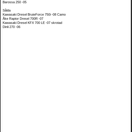
Barossa 250 -05
Sålda
Kawasaki Dresel BruteForce 750i -08 Camo
Åke Raptor Dresel 700R -07
Kawasaki Dresel KFX 700 LE -07 skrotad
Dinli 270 -06