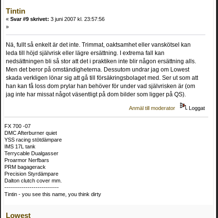
Tintin
«
Svar #9 skrivet:
3 juni 2007 kl. 23:57:56
»
Nä, fullt så enkelt är det inte. Trimmat, oaktsamhet eller vanskötsel kan
leda till höjd självrisk eller lägre ersättning. I extrema fall kan
nedsättningen bli så stor att det i praktiken inte blir någon ersättning alls.
Men det beror på omständigheterna. Dessutom undrar jag om Lowest
skada verkligen lönar sig att gå till försäkringsbolaget med. Ser ut som att
han kan få loss dom prylar han behöver för under vad självrisken är (om
jag inte har missat något väsentligt på dom bilder som ligger på QS).
Anmäl till moderator
Loggat
FX 700 -07
DMC Afterburner quiet
YSS racing stötdämpare
IMS 17L tank
Terrycable Dualgasser
Proarmor Nerfbars
PRM bagagerack
Precision Styrdämpare
Dalton clutch cover mm.
----------------------------
Tintin - you see this name, you think dirty
Lowest