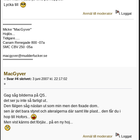
Lycka till
Anmäl till moderator
Loggat
***********************
Micke "MacGyver"
Hojlös...
Tidigare.....
Canam Renegade 800 -07a
SMC CBV 250 -05a
macgyver@mudderfucker.se
************************
MacGyver
«
Svar #4 skrivet:
3 juni 2007 kl. 22:17:02
»
Gag såg bilderna på QS..
det ser ju inte så farligt ut..
Den fälgen såg nästan ut som min men den fixade dom..
sen är det bara styret och ateralgerna där samt lite plast... den får du i
hop till Hofors...
Men vist känns det förjäv... på en ny hoj...
Anmäl till moderator
Loggat