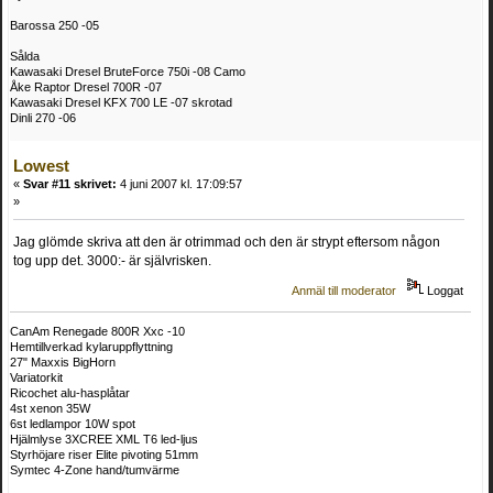
Barossa 250 -05
Sålda
Kawasaki Dresel BruteForce 750i -08 Camo
Åke Raptor Dresel 700R -07
Kawasaki Dresel KFX 700 LE -07 skrotad
Dinli 270 -06
Lowest
«
Svar #11 skrivet:
4 juni 2007 kl. 17:09:57
»
Jag glömde skriva att den är otrimmad och den är strypt eftersom någon
tog upp det. 3000:- är självrisken.
Anmäl till moderator
Loggat
CanAm Renegade 800R Xxc -10
Hemtillverkad kylaruppflyttning
27" Maxxis BigHorn
Variatorkit
Ricochet alu-hasplåtar
4st xenon 35W
6st ledlampor 10W spot
Hjälmlyse 3XCREE XML T6 led-ljus
Styrhöjare riser Elite pivoting 51mm
Symtec 4-Zone hand/tumvärme