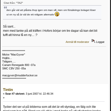
Citat från: "TAZ"
den går väl att plåstra ihop igen om man vill, men om försäkrings bolaget löser
ut en ny så är väl de ett roligare alternativ
Så sant...
men med tanke på att träffen i Hofors börjar om tre dagar så kan det bli
tufft att hinna få en ny.... :?
Anmäl till moderator
Loggat
***********************
Micke "MacGyver"
Hojlös...
Tidigare.....
Canam Renegade 800 -07a
SMC CBV 250 -05a
macgyver@mudderfucker.se
************************
Tintin
«
Svar #7 skrivet:
3 juni 2007 kl. 22:46:34
»
Tycker det ser ut på bilderna som att det är ett styrstag, en fälg och lite
plast som har gått. Skrot var väl att ta i med tanke på att ett styrstag kostar