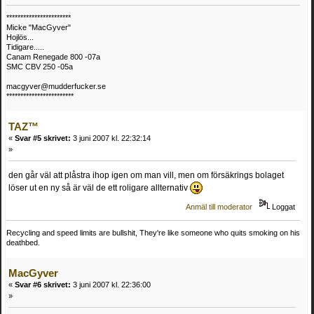
***********************
Micke "MacGyver"
Hojlös...
Tidigare.....
Canam Renegade 800 -07a
SMC CBV 250 -05a
macgyver@mudderfucker.se
************************
TAZ™
«
Svar #5 skrivet:
3 juni 2007 kl. 22:32:14
»
den går väl att plåstra ihop igen om man vill, men om försäkrings bolaget
löser ut en ny så är väl de ett roligare allternativ
Anmäl till moderator
Loggat
Recycling and speed limits are bullshit, They're like someone who quits smoking on his
deathbed.
MacGyver
«
Svar #6 skrivet:
3 juni 2007 kl. 22:36:00
»