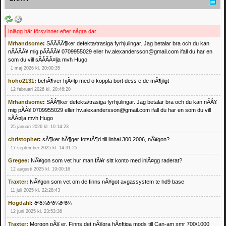
Inlägg här försvinner efter några dar.
Mrhandsome
:
SÃÂÃÂ¶ker defekta/trasiga fyrhjulingar. Jag betalar bra och du kan
nÃÂÃÂ¥ mig pÃÂÃÂ¥ 0709955029 eller hv.alexandersson@gmail.com ifall du har en
som du vill sÃÂÃÂ¤lja mvh Hugo
1 maj 2026 kl. 20:00:35
hoho2131
:
behÃ¶ver hjÃ¤lp med o koppla bort dess e de mÃ¶jligt
12 februari 2026 kl. 20:46:20
Mrhandsome
:
SÃÂ¶ker defekta/trasiga fyrhjulingar. Jag betalar bra och du kan nÃÂ¥
mig pÃÂ¥ 0709955029 eller hv.alexandersson@gmail.com ifall du har en som du vill
sÃÂ¤lja mvh Hugo
25 januari 2026 kl. 10:14:23
christopher
:
sÃ¶ker hÃ¶ger fotstÃ¶d till linhai 300 2006, nÃ¥gon?
17 september 2025 kl. 14:31:25
Gregee
:
NÃ¥gon som vet hur man fÃ¥r sitt konto med inlÃ¤gg raderat?
12 augusti 2025 kl. 19:00:16
Traxter
:
NÃ¥gon som vet om de finns nÃ¥got avgassystem te hd9 base
11 juli 2025 kl. 22:28:43
Högdahl
:
ðªð¼ðªð¼ðªð¼
12 juni 2025 kl. 23:53:36
Traxter
:
Morgon pÃ¥ er. Finns det nÃ¥gra hÃ¤ftiga mods till Can-am xmr 700/1000