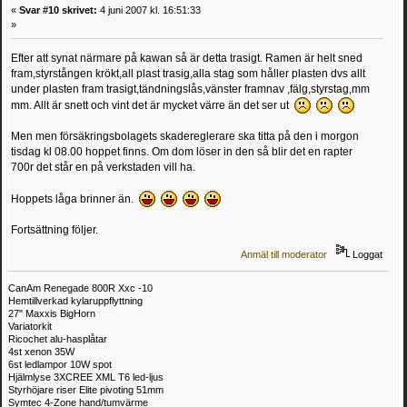
«
Svar #10 skrivet:
4 juni 2007 kl. 16:51:33
»
Efter att synat närmare på kawan så är detta trasigt. Ramen är helt sned
fram,styrstången krökt,all plast trasig,alla stag som håller plasten dvs allt
under plasten fram trasigt,tändningslås,vänster framnav ,fälg,styrstag,mm
mm. Allt är snett och vint det är mycket värre än det ser ut
Men men försäkringsbolagets skadereglerare ska titta på den i morgon
tisdag kl 08.00 hoppet finns. Om dom löser in den så blir det en rapter
700r det står en på verkstaden vill ha.
Hoppets låga brinner än.
Fortsättning följer.
Anmäl till moderator
Loggat
CanAm Renegade 800R Xxc -10
Hemtillverkad kylaruppflyttning
27" Maxxis BigHorn
Variatorkit
Ricochet alu-hasplåtar
4st xenon 35W
6st ledlampor 10W spot
Hjälmlyse 3XCREE XML T6 led-ljus
Styrhöjare riser Elite pivoting 51mm
Symtec 4-Zone hand/tumvärme