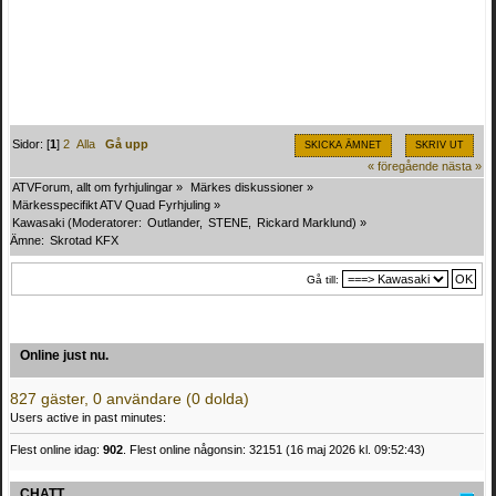
Sidor: [
1
]
2
Alla
Gå upp
SKICKA ÄMNET
SKRIV UT
« föregående
nästa »
ATVForum, allt om fyrhjulingar
»
Märkes diskussioner
»
Märkesspecifikt ATV Quad Fyrhjuling
»
Kawasaki
(Moderatorer:
Outlander
,
STENE
,
Rickard Marklund
) »
Ämne:
Skrotad KFX
Gå till:
Online just nu.
827 gäster, 0 användare (0 dolda)
Users active in past minutes:
Flest online idag:
902
. Flest online någonsin: 32151 (16 maj 2026 kl. 09:52:43)
CHATT