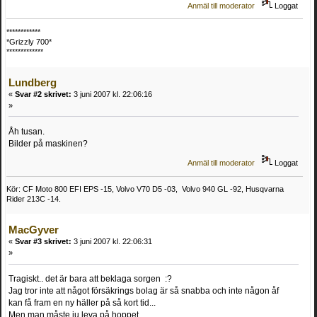
Anmäl till moderator
Loggat
************
*Grizzly 700*
*************
Lundberg
«
Svar #2 skrivet:
3 juni 2007 kl. 22:06:16
»
Åh tusan.
Bilder på maskinen?
Anmäl till moderator
Loggat
Kör: CF Moto 800 EFI EPS -15, Volvo V70 D5 -03, Volvo 940 GL -92, Husqvarna
Rider 213C -14.
MacGyver
«
Svar #3 skrivet:
3 juni 2007 kl. 22:06:31
»
Tragiskt.. det är bara att beklaga sorgen :?
Jag tror inte att något försäkrings bolag är så snabba och inte någon åf
kan få fram en ny häller på så kort tid...
Men man måste ju leva på hoppet..