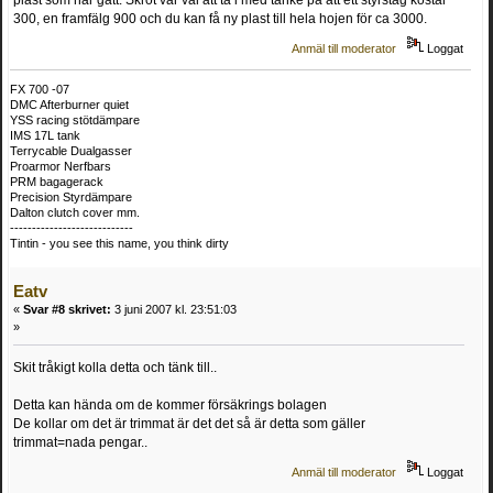
300, en framfälg 900 och du kan få ny plast till hela hojen för ca 3000.
Anmäl till moderator
Loggat
FX 700 -07
DMC Afterburner quiet
YSS racing stötdämpare
IMS 17L tank
Terrycable Dualgasser
Proarmor Nerfbars
PRM bagagerack
Precision Styrdämpare
Dalton clutch cover mm.
----------------------------
Tintin - you see this name, you think dirty
Eatv
«
Svar #8 skrivet:
3 juni 2007 kl. 23:51:03
»
Skit tråkigt kolla detta och tänk till..
Detta kan hända om de kommer försäkrings bolagen
De kollar om det är trimmat är det det så är detta som gäller
trimmat=nada pengar..
Anmäl till moderator
Loggat