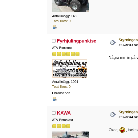
Antal inlägg: 148
Total likes: 0
Styrningen 
Fyrhjulingpunktse
«
Svar #3 sk
ATV Extreme
Några mm in på v
Antal inlägg: 1091
Total likes: 0
I Branschen
Styrningen 
KAWA
«
Svar #4 sk
ATV Entusiast
Okeej
, tack s