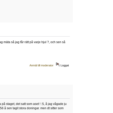
g mäta så jag får rätt på varje hjul ?, och sen så
Anmäl till moderator
Loggat
 på staget, det satt som aset ! :S, å jag vågade ju
-56 å sen tagit stora doningar. men dt sitter som