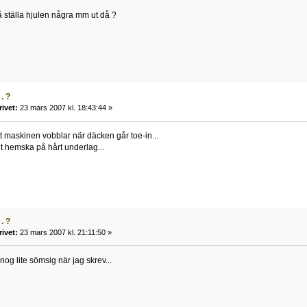
 å ställa hjulen några mm ut då ?
. ?
rivet:
23 mars 2007 kl. 18:43:44 »
tt maskinen vobblar när däcken går toe-in...
gt hemska på hårt underlag...
. ?
rivet:
23 mars 2007 kl. 21:11:50 »
 nog lite sömsig när jag skrev...