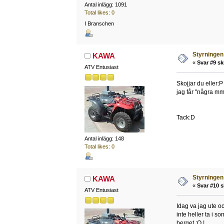
Antal inlägg: 1091
Total likes: 0
I Branschen
Styrningen 
KAWA
«
Svar #9 sk
ATV Entusiast
Skojjar du eller:
jag får "några mm
Tack:D
Antal inlägg: 148
Total likes: 0
Styrningen 
KAWA
«
Svar #10 s
ATV Entusiast
Idag va jag ute oc
inte heller ta i s
berget :O !