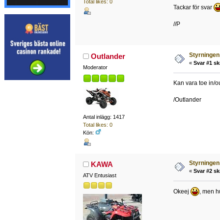
Total likes: 0
Tackar för svar
//P
Styrningen 
Outlander
«
Svar #1 sk
Moderator
Kan vara toe in/o
/Outlander
Antal inlägg: 1417
Total likes: 0
Kön:
Styrningen 
KAWA
«
Svar #2 sk
ATV Entusiast
Okeej
, men hu