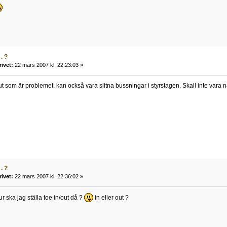
. ?
rivet:
22 mars 2007 kl. 22:23:03 »
ut som är problemet, kan också vara slitna bussningar i styrstagen. Skall inte vara 
. ?
rivet:
22 mars 2007 kl. 22:36:02 »
r ska jag ställa toe in/out då ?
in eller out ?