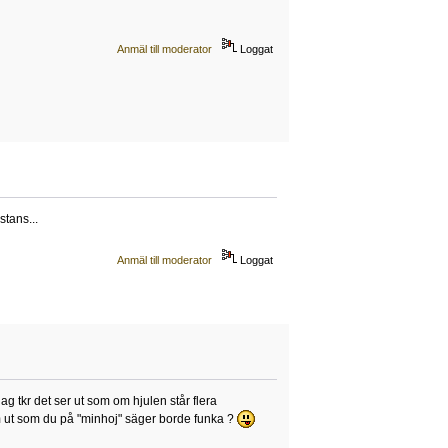
Anmäl till moderator
Loggat
stans...
Anmäl till moderator
Loggat
jag tkr det ser ut som om hjulen står flera
mm ut som du på "minhoj" säger borde funka ?