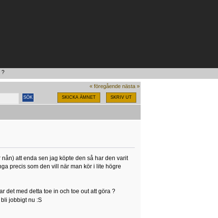
 ?
« föregående
nästa »
SKICKA ÄMNET
SKRIV UT
 nån) att enda sen jag köpte den så har den varit
ga precis som den vill när man kör i lite högre
ar det med detta toe in och toe out att göra ?
 bli jobbigt nu :S