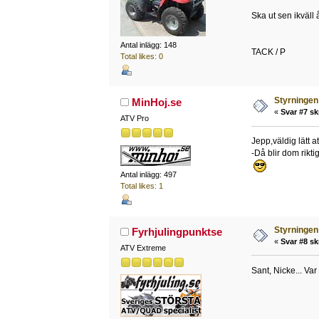
Ska ut sen ikväll
Antal inlägg: 148
TACK / P
Total likes: 0
Styrningen 
MinHoj.se
«
Svar #7 sk
ATV Pro
Jepp,väldig lätt a
-Då blir dom rikti
Antal inlägg: 497
Total likes: 1
Styrningen 
Fyrhjulingpunktse
«
Svar #8 sk
ATV Extreme
Sant, Nicke... Var