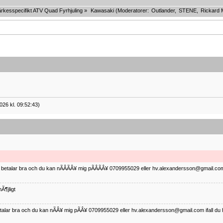
rkesspecifikt ATV Quad Fyrhjuling
»
Kawasaki
(Moderatorer:
Outlander
,
STENE
,
Rickard 
026 kl. 09:52:43)
ag betalar bra och du kan nÃÂÃÂ¥ mig pÃÂÃÂ¥ 0709955029 eller hv.alexandersson@gmail.com 
Ã¶jligt
betalar bra och du kan nÃÂ¥ mig pÃÂ¥ 0709955029 eller hv.alexandersson@gmail.com ifall du 