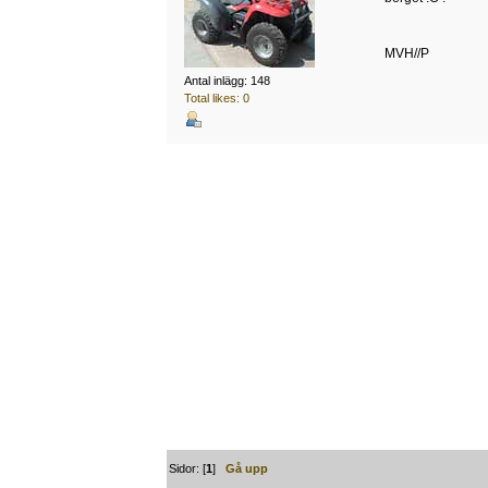
MVH//P
Antal inlägg: 148
Total likes: 0
Sidor: [
1
]
Gå upp