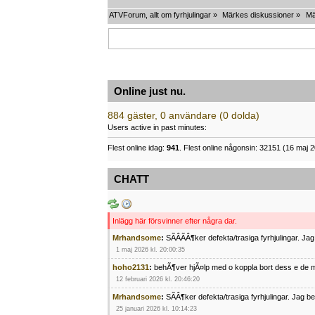
ATVForum, allt om fyrhjulingar
»
Märkes diskussioner
»
Mä
Online just nu.
884 gäster, 0 användare (0 dolda)
Users active in past minutes:
Flest online idag:
941
. Flest online någonsin: 32151 (16 maj 2
CHATT
Inlägg här försvinner efter några dar.
Mrhandsome
:
SÃÂÃÂ¶ker defekta/trasiga fyrhjulingar. J
1 maj 2026 kl. 20:00:35
hoho2131
:
behÃ¶ver hjÃ¤lp med o koppla bort dess e de m
12 februari 2026 kl. 20:46:20
Mrhandsome
:
SÃÂ¶ker defekta/trasiga fyrhjulingar. Jag 
25 januari 2026 kl. 10:14:23