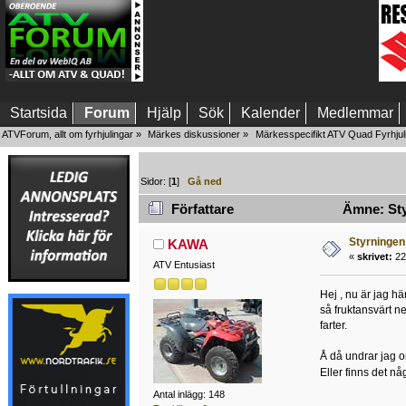
Startsida
Forum
Hjälp
Sök
Kalender
Medlemmar
ATVForum, allt om fyrhjulingar
»
Märkes diskussioner
»
Märkesspecifikt ATV Quad Fyrhjul
Sidor: [
1
]
Gå ned
Författare
Ämne: Styr
Styrningen 
KAWA
«
skrivet:
22
ATV Entusiast
Hej , nu är jag h
så fruktansvärt n
farter.
Å då undrar jag om
Eller finns det nå
Antal inlägg: 148