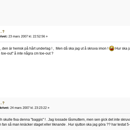
. ?
rivet:
23 mars 2007 kl. 22:52:56 »
P , den är hemsk på hårt underlag ! , Men då ska jag ut å skruva imon !
Hur ska ja
 toe-out" å inte några cm toe-out ?
. ?
krivet:
24 mars 2007 kl. 23:23:22 »
h skulle fixa denna "baggis" ! . Jag lossade låsmuttern, men sen gick det inte skruva
om fan så man knäcker staget eller liknande . Hur sjutton ska jag göra ?? har testat 5