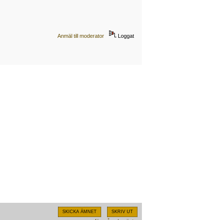
Anmäl till moderator
Loggat
SKICKA ÄMNET
SKRIV UT