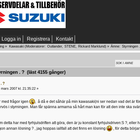
Logga in
Registrera
Kontakt
ing
»
Kawasaki
(Moderatorer:
Outlander
,
STENE
,
Rickard Marklund
) »
Ämne:
Styrningen .
ningen . ? (läst 4155 gånger)
. ?
 mars 2007 kl. 21:35:22 »
är med frågor igen
, å då e det såhär på min kawasaki(ni ser nedan vad det är för
ervös i styrningen. Man får spänna armarna så hårt man kan för att den inte ska svän
 detta har med fyrhjulsdriften att göra, den är ju konstant fyrhjulsdriven:S ?, eller h
gon annan lösning ? , jag hoppas iallfall att det finns en lösning
, för detta börjar