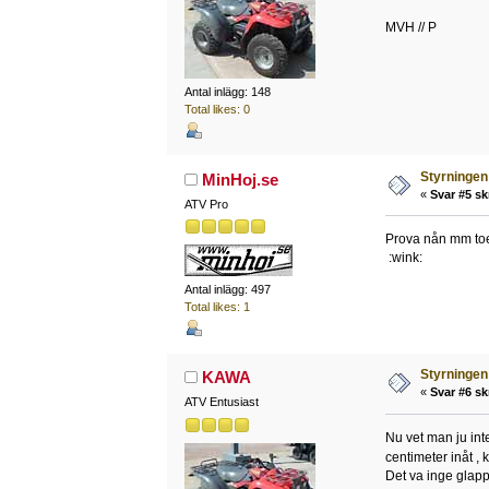
MVH // P
Antal inlägg: 148
Total likes: 0
Styrningen 
MinHoj.se
«
Svar #5 sk
ATV Pro
Prova nån mm toe-
:wink:
Antal inlägg: 497
Total likes: 1
Styrningen 
KAWA
«
Svar #6 sk
ATV Entusiast
Nu vet man ju int
centimeter inåt ,
Det va inge glapp