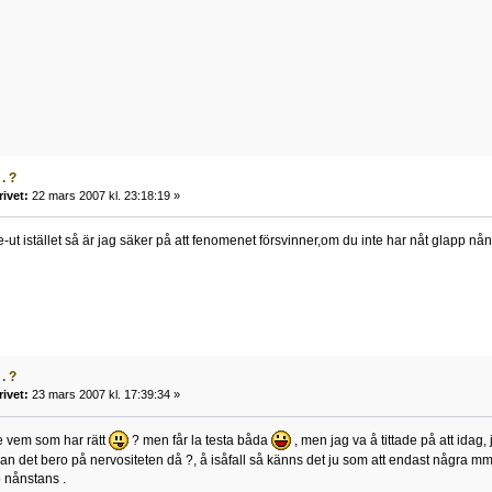
. ?
rivet:
22 mars 2007 kl. 23:18:19 »
ut istället så är jag säker på att fenomenet försvinner,om du inte har nåt glapp nån
. ?
rivet:
23 mars 2007 kl. 17:39:34 »
e vem som har rätt
? men får la testa båda
, men jag va å tittade på att idag, 
 kan det bero på nervositeten då ?, å isåfall så känns det ju som att endast några 
 nånstans .