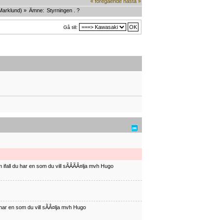
« föregående
nästa »
Marklund
) »
Ämne:
Styrningen . ?
Gå till:
ifall du har en som du vill sÃÂÃÂ¤lja mvh Hugo
har en som du vill sÃÂ¤lja mvh Hugo