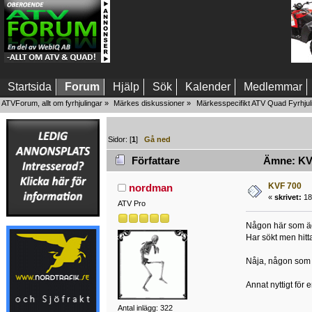
Startsida
Forum
Hjälp
Sök
Kalender
Medlemmar
ATVForum, allt om fyrhjulingar
»
Märkes diskussioner
»
Märkesspecifikt ATV Quad Fyrhjul
Sidor: [
1
]
Gå ned
Författare
Ämne: KVF
KVF 700
nordman
«
skrivet:
18
ATV Pro
Någon här som ä
Har sökt men hitta
Nåja, någon som 
Annat nyttigt för 
Antal inlägg: 322