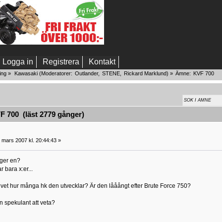
Logga in
Registrera
Kontakt
ing
»
Kawasaki
(Moderatorer:
Outlander
,
STENE
,
Rickard Marklund
) »
Ämne:
KVF 700
 700 (läst 2779 gånger)
 mars 2007 kl. 20:44:43 »
ger en?
r bara x:er...
vet hur många hk den utvecklar? Är den lååångt efter Brute Force 750?
en spekulant att veta?