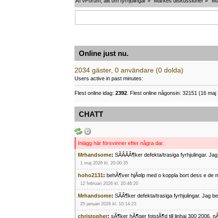
ATVForum, allt om fyrhjulingar
»
Märkes diskussioner
»
Mä
Online just nu.
2034 gäster, 0 användare (0 dolda)
Users active in past minutes:
Flest online idag:
2392
. Flest online någonsin: 32151 (16 maj 
CHATT
Inlägg här försvinner efter några dar.
Mrhandsome
:
SÃÂÃÂ¶ker defekta/trasiga fyrhjulingar. J
1 maj 2026 kl. 20:00:35
hoho2131
:
behÃ¶ver hjÃ¤lp med o koppla bort dess e de m
12 februari 2026 kl. 20:46:20
Mrhandsome
:
SÃÂ¶ker defekta/trasiga fyrhjulingar. Jag 
25 januari 2026 kl. 10:14:23
christopher
:
sÃ¶ker hÃ¶ger fotstÃ¶d till linhai 300 2006, 