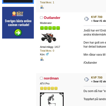
Total likes: 1
KVF 700
Outlander
«
Svar #1 sk
Moderator
Jodå har en! Enda
andra klistermärk
Den har gott om e
har delad bakaxel
Antal inlägg: 1417
Total likes: 0
Kön:
Min råkar vara till
/Outlander
KVF 700
nordman
«
Svar #2 sk
ATV Pro
Du som då har "e
Toppfart på land