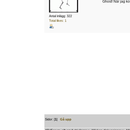
Ghost! När jag kol
Antal inlägg: 322
Total likes: 1
Sidor: [
1
]
Gå upp