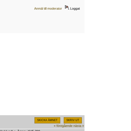
Anmäl till moderator
Loggat
SKICKA ÄMNET
SKRIV UT
« föregående
nästa »