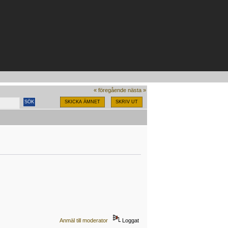
« föregående
nästa »
SKICKA ÄMNET
SKRIV UT
Anmäl till moderator
Loggat