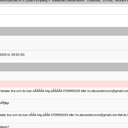
rkesspecifikt ATV Quad Fyrhjuling
»
Kawasaki
(Moderatorer:
Outlander
,
STENE
,
Rickard 
2026 kl. 09:52:43)
ag betalar bra och du kan nÃÂÃÂ¥ mig pÃÂÃÂ¥ 0709955029 eller hv.alexandersson@gmail.com 
Ã¶jligt
betalar bra och du kan nÃÂ¥ mig pÃÂ¥ 0709955029 eller hv.alexandersson@gmail.com ifall du 
nÃ¥gon?