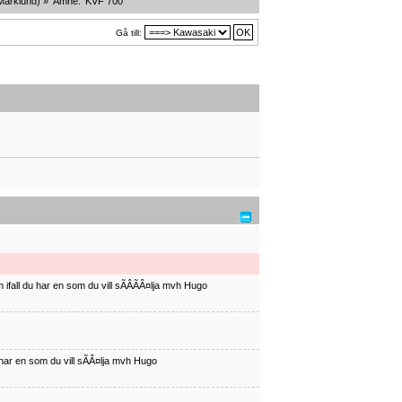
Marklund
) »
Ämne:
KVF 700
Gå till:
ifall du har en som du vill sÃÂÃÂ¤lja mvh Hugo
har en som du vill sÃÂ¤lja mvh Hugo