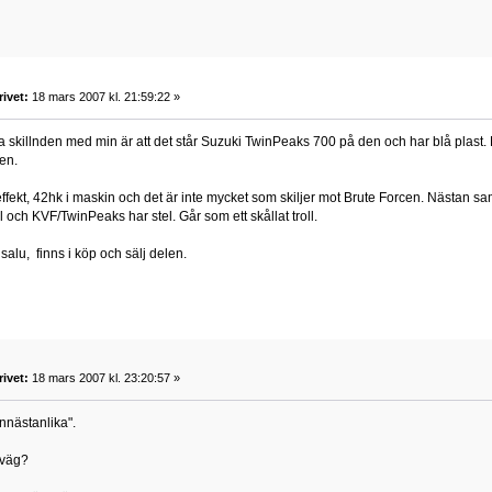
rivet:
18 mars 2007 kl. 21:59:22 »
 skillnden med min är att det står Suzuki TwinPeaks 700 på den och har blå plast
en.
ffekt, 42hk i maskin och det är inte mycket som skiljer mot Brute Forcen. Nästan sam
 och KVF/TwinPeaks har stel. Går som ett skållat troll.
 salu, finns i köp och sälj delen.
rivet:
18 mars 2007 kl. 23:20:57 »
nnästanlika".
sväg?