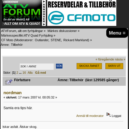
ATVForum, allt om fyrhjulingar
»
Märkes diskussioner
»
Menu ≡
Märkesspecifikt ATV Quad Fyrhjuling
»
CF Moto
(Moderatorer:
Outlander
,
STENE
,
Rickard Marklund
) »
Ämne:
Tillbehör
« föregående
nästa »
SKICKA ÄMNET
SKRIV UT
Sidor: [
1
]
2
...
16
Alla
Gå ned
Författare
Ämne: Tillbehör (läst 129585 gånger)
nordman
«
skrivet:
17 mars 2007 kl. 00:05:32 »
Samla era tips här.
Anmäl till moderator
Loggat
lskar asfalt. Älskar skog.