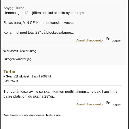
Snyggt Turbo!
Hemma igen från fjällen och kul att hitta nya bra tips.
Fattas bara; MIN CF! Kommer kanske i veckan.
Kollar hjul med total:28" på blocket sålänge...
Anmäl till moderator
Loggat
lskar asfalt. Älskar skog.
I skogen vandrar jag.
Turbo
«
Svar #11 skrivet:
1 april 2007 kl.
23:13:57 »
Tror du får kapa av lite på skärmkanten nedtill, åtminstone bak, fram finns
bättre plats, om du ska ha 28"'or..
Anmäl till moderator
Loggat
Quadbikes are not dangerous, Riders are!