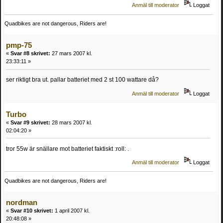
Anmäl till moderator
Loggat
Quadbikes are not dangerous, Riders are!
pmp-75
«
Svar #8 skrivet:
27 mars 2007 kl.
23:33:11 »
ser riktigt bra ut. pallar batteriet med 2 st 100 wattare då?
Anmäl till moderator
Loggat
Turbo
«
Svar #9 skrivet:
28 mars 2007 kl.
02:04:20 »
tror 55w är snällare mot batteriet faktiskt :roll: .
Anmäl till moderator
Loggat
Quadbikes are not dangerous, Riders are!
nordman
«
Svar #10 skrivet:
1 april 2007 kl.
20:48:08 »