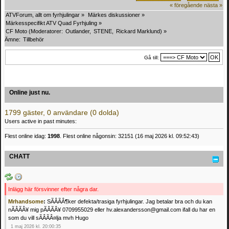
« föregående
nästa »
ATVForum, allt om fyrhjulingar
»
Märkes diskussioner
»
Märkesspecifikt ATV Quad Fyrhjuling
»
CF Moto
(Moderatorer:
Outlander
,
STENE
,
Rickard Marklund
) »
Ämne:
Tillbehör
Gå till:
Online just nu.
1799 gäster, 0 användare (0 dolda)
Users active in past minutes:
Flest online idag:
1998
. Flest online någonsin: 32151 (16 maj 2026 kl. 09:52:43)
CHATT
Inlägg här försvinner efter några dar.
Mrhandsome
:
SÃÂÃÂ¶ker defekta/trasiga fyrhjulingar. Jag betalar bra och du kan
nÃÂÃÂ¥ mig pÃÂÃÂ¥ 0709955029 eller hv.alexandersson@gmail.com ifall du har en
som du vill sÃÂÃÂ¤lja mvh Hugo
1 maj 2026 kl. 20:00:35