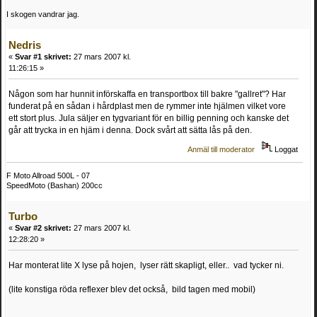
I skogen vandrar jag.
Nedris
«
Svar #1 skrivet:
27 mars 2007 kl.
11:26:15 »
Någon som har hunnit införskaffa en transportbox till bakre "gallret"? Har
funderat på en sådan i hårdplast men de rymmer inte hjälmen vilket vore
ett stort plus. Jula säljer en tygvariant för en billig penning och kanske det
går att trycka in en hjäm i denna. Dock svårt att sätta lås på den.
Anmäl till moderator
Loggat
F Moto Allroad 500L - 07
SpeedMoto (Bashan) 200cc
Turbo
«
Svar #2 skrivet:
27 mars 2007 kl.
12:28:20 »
Har monterat lite X lyse på hojen, lyser rätt skapligt, eller.. vad tycker ni.
(lite konstiga röda reflexer blev det också, bild tagen med mobil)