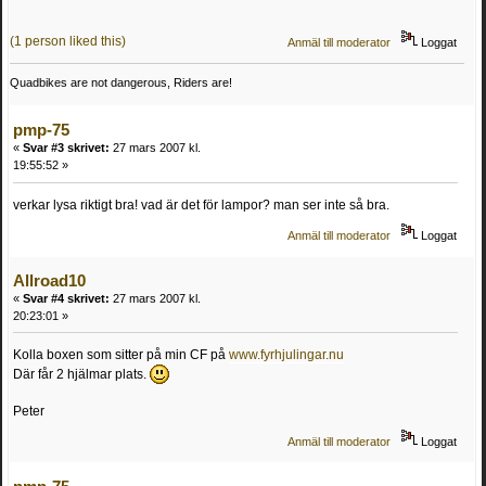
(1 person liked this)
Anmäl till moderator
Loggat
Quadbikes are not dangerous, Riders are!
pmp-75
«
Svar #3 skrivet:
27 mars 2007 kl.
19:55:52 »
verkar lysa riktigt bra! vad är det för lampor? man ser inte så bra.
Anmäl till moderator
Loggat
Allroad10
«
Svar #4 skrivet:
27 mars 2007 kl.
20:23:01 »
Kolla boxen som sitter på min CF på
www.fyrhjulingar.nu
Där får 2 hjälmar plats.
Peter
Anmäl till moderator
Loggat