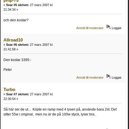
pmp-75
«
Svar #5 skrivet:
27 mars 2007 kl.
21:34:34 »
och den kostar?
Anmäl till moderator
Loggat
Allroad10
«
Svar #6 skrivet:
27 mars 2007 kl.
21:41:58 »
Den kostar 3395:-
Peter
Anmäl till moderator
Loggat
Turbo
«
Svar #7 skrivet:
27 mars 2007 kl.
22:30:54 »
Så här ser de ut... Köpte en ramp med 4 lysen på, använde bara 2st. Det
sitter 55w i original, men nu är de på 100w styck, lyser bra..