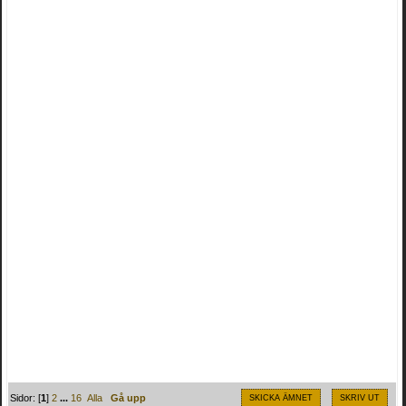
Sidor: [
1
]
2
...
16
Alla
Gå upp
SKICKA ÄMNET
SKRIV UT