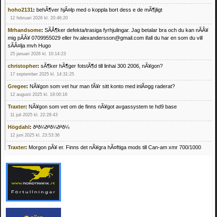
hoho2131
:
behÃ¶ver hjÃ¤lp med o koppla bort dess e de mÃ¶jligt
12 februari 2026 kl. 20:46:20
Mrhandsome
:
SÃÂ¶ker defekta/trasiga fyrhjulingar. Jag betalar bra och du kan nÃÂ¥
mig pÃÂ¥ 0709955029 eller hv.alexandersson@gmail.com ifall du har en som du vill
sÃÂ¤lja mvh Hugo
25 januari 2026 kl. 10:14:23
christopher
:
sÃ¶ker hÃ¶ger fotstÃ¶d till linhai 300 2006, nÃ¥gon?
17 september 2025 kl. 14:31:25
Gregee
:
NÃ¥gon som vet hur man fÃ¥r sitt konto med inlÃ¤gg raderat?
12 augusti 2025 kl. 19:00:16
Traxter
:
NÃ¥gon som vet om de finns nÃ¥got avgassystem te hd9 base
11 juli 2025 kl. 22:28:43
Högdahl
:
ðªð¼ðªð¼ðªð¼
12 juni 2025 kl. 23:53:36
Traxter
:
Morgon pÃ¥ er. Finns det nÃ¥gra hÃ¤ftiga mods till Can-am xmr 700/1000
24 februari 2025 kl. 10:23:25
Mrhandsome
:
SÃ¶ker defekta/trasiga fyrhjulingar. Jag betalar bra och du kan nÃ¥ mig
pÃ¥ 0709955029 eller hv.alexandersson@gmail.com ifall du har en som du vill sÃ¤lja
mvh Hugo
21 februari 2025 kl. 09:25:52
Oscar5
:
NÃ¥gon som vet vad man kan begÃ¤ra fÃ¶r en Honda TRX 350 FE 2005
med snÃ¶blad som fungerar utmÃ¤rkt .Har Ã¤rft den