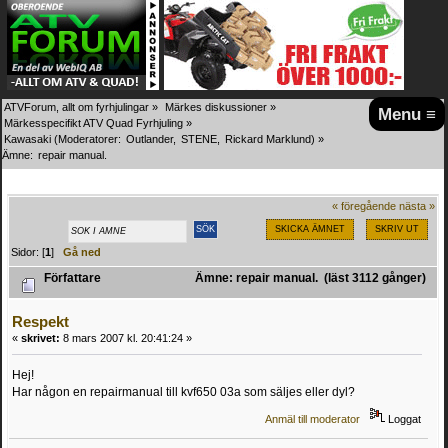
ATVForum, allt om fyrhjulingar
»
Märkes diskussioner
»
Menu ≡
Märkesspecifikt ATV Quad Fyrhjuling
»
Kawasaki
(Moderatorer:
Outlander
,
STENE
,
Rickard Marklund
) »
Ämne:
repair manual.
« föregående
nästa »
SKICKA ÄMNET
SKRIV UT
Sidor: [
1
]
Gå ned
Författare
Ämne: repair manual. (läst 3112 gånger)
Respekt
«
skrivet:
8 mars 2007 kl. 20:41:24 »
Hej!
Har någon en repairmanual till kvf650 03a som säljes eller dyl?
Anmäl till moderator
Loggat