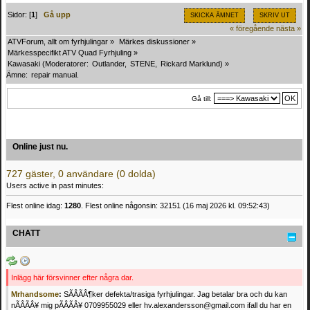
Sidor: [
1
]
Gå upp
SKICKA ÄMNET
SKRIV UT
« föregående
nästa »
ATVForum, allt om fyrhjulingar
»
Märkes diskussioner
»
Märkesspecifikt ATV Quad Fyrhjuling
»
Kawasaki
(Moderatorer:
Outlander
,
STENE
,
Rickard Marklund
) »
Ämne:
repair manual.
Gå till:
Online just nu.
727 gäster, 0 användare (0 dolda)
Users active in past minutes:
Flest online idag:
1280
. Flest online någonsin: 32151 (16 maj 2026 kl. 09:52:43)
CHATT
Inlägg här försvinner efter några dar.
Mrhandsome
:
SÃÂÃÂ¶ker defekta/trasiga fyrhjulingar. Jag betalar bra och du kan
nÃÂÃÂ¥ mig pÃÂÃÂ¥ 0709955029 eller hv.alexandersson@gmail.com ifall du har en