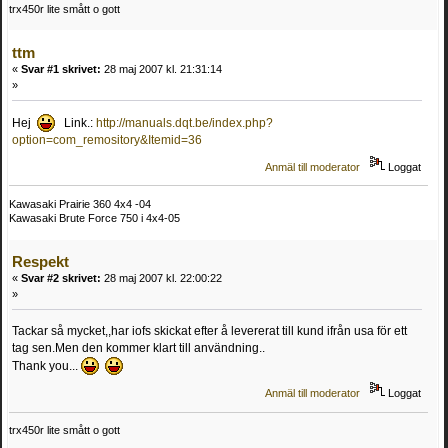
trx450r lite smått o gott
ttm
«
Svar #1 skrivet:
28 maj 2007 kl. 21:31:14
»
Hej
Link.:
http://manuals.dqt.be/index.php?
option=com_remository&Itemid=36
Anmäl till moderator
Loggat
Kawasaki Prairie 360 4x4 -04
Kawasaki Brute Force 750 i 4x4-05
Respekt
«
Svar #2 skrivet:
28 maj 2007 kl. 22:00:22
»
Tackar så mycket,,har iofs skickat efter å levererat till kund ifrån usa för ett
tag sen.Men den kommer klart till användning..
Thank you...
Anmäl till moderator
Loggat
trx450r lite smått o gott