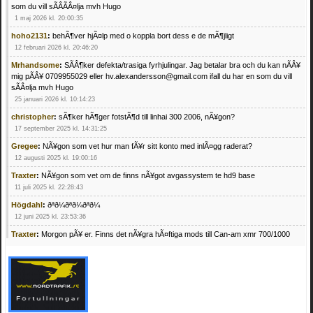
som du vill sÃÂÃÂ¤lja mvh Hugo
1 maj 2026 kl. 20:00:35
hoho2131
:
behÃ¶ver hjÃ¤lp med o koppla bort dess e de mÃ¶jligt
12 februari 2026 kl. 20:46:20
Mrhandsome
:
SÃÂ¶ker defekta/trasiga fyrhjulingar. Jag betalar bra och du kan nÃÂ¥
mig pÃÂ¥ 0709955029 eller hv.alexandersson@gmail.com ifall du har en som du vill
sÃÂ¤lja mvh Hugo
25 januari 2026 kl. 10:14:23
christopher
:
sÃ¶ker hÃ¶ger fotstÃ¶d till linhai 300 2006, nÃ¥gon?
17 september 2025 kl. 14:31:25
Gregee
:
NÃ¥gon som vet hur man fÃ¥r sitt konto med inlÃ¤gg raderat?
12 augusti 2025 kl. 19:00:16
Traxter
:
NÃ¥gon som vet om de finns nÃ¥got avgassystem te hd9 base
11 juli 2025 kl. 22:28:43
Högdahl
:
ðªð¼ðªð¼ðªð¼
12 juni 2025 kl. 23:53:36
Traxter
:
Morgon pÃ¥ er. Finns det nÃ¥gra hÃ¤ftiga mods till Can-am xmr 700/1000
24 februari 2025 kl. 10:23:25
Mrhandsome
:
SÃ¶ker defekta/trasiga fyrhjulingar. Jag betalar bra och du kan nÃ¥ mig
pÃ¥ 0709955029 eller hv.alexandersson@gmail.com ifall du har en som du vill sÃ¤lja
mvh Hugo
21 februari 2025 kl. 09:25:52