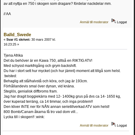
av att nyttja en 750 i skogen som dragare? fördelar nackdelar mm.
// AA
Anmäl till moderator
Loggat
Balld_Swede
«
Svar #1 skrivet:
30 mars 2007 kl.
16:23:25 »
Tjena Afrika
Det du behöver är en Kawa 750, alltså en RIKTIG ATV!
Med schysst markfrigång och grym backshift.
Du har i stort sett hur mycket (och hur jämnt) moment att tillgå som helst.
:twisted:
Behaglig att stå/halvstå och köra, och jag är 193cm.
Förhållandevis smal över dynan, vid knäna.
Steglös, genialisk diffbroms fram.
Jag har dragit boggiekärra med 12- 1400kg grus på dvs ca 14- 1650 kg,
över kuperad terräng, ca 14 timmar, och inga problem!!
Den kliver INTE ner för NÅN annan serietillverkad ATV som helst!
800 Bomb/Canam åkarna få tro vad dom vill...
Lycka till i skogen!! :wink:
Anmäl till moderator
Loggat