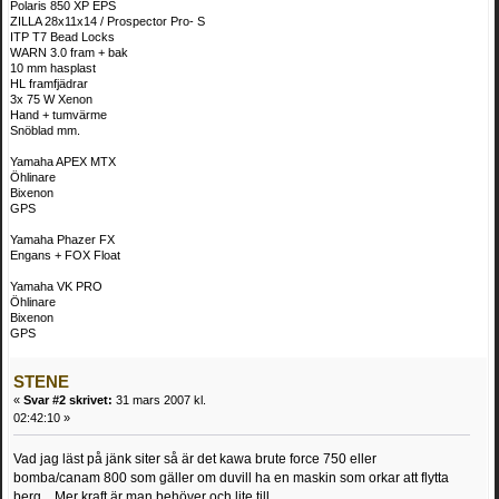
Polaris 850 XP EPS
ZILLA 28x11x14 / Prospector Pro- S
ITP T7 Bead Locks
WARN 3.0 fram + bak
10 mm hasplast
HL framfjädrar
3x 75 W Xenon
Hand + tumvärme
Snöblad mm.
Yamaha APEX MTX
Öhlinare
Bixenon
GPS
Yamaha Phazer FX
Engans + FOX Float
Yamaha VK PRO
Öhlinare
Bixenon
GPS
STENE
«
Svar #2 skrivet:
31 mars 2007 kl.
02:42:10 »
Vad jag läst på jänk siter så är det kawa brute force 750 eller
bomba/canam 800 som gäller om duvill ha en maskin som orkar att flytta
berg... Mer kraft är man behöver och lite till.