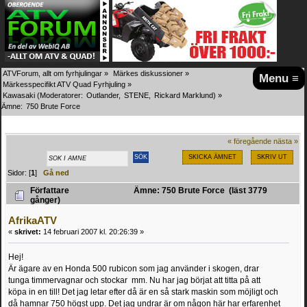
ATVForum, allt om fyrhjulingar
»
Märkes diskussioner
»
Menu ≡
Märkesspecifikt ATV Quad Fyrhjuling
»
Kawasaki
(Moderatorer:
Outlander
,
STENE
,
Rickard Marklund
) »
Ämne:
750 Brute Force
« föregående
nästa »
SKICKA ÄMNET
SKRIV UT
Sidor: [
1
]
Gå ned
Författare
Ämne: 750 Brute Force (läst 3779
gånger)
AfrikaATV
«
skrivet:
14 februari 2007 kl. 20:26:39 »
Hej!
Är ägare av en Honda 500 rubicon som jag använder i skogen, drar
tunga timmervagnar och stockar mm. Nu har jag börjat att titta på att
köpa in en till! Det jag letar efter då är en så stark maskin som möjligt och
då hamnar 750 högst upp. Det jag undrar är om någon här har erfarenhet