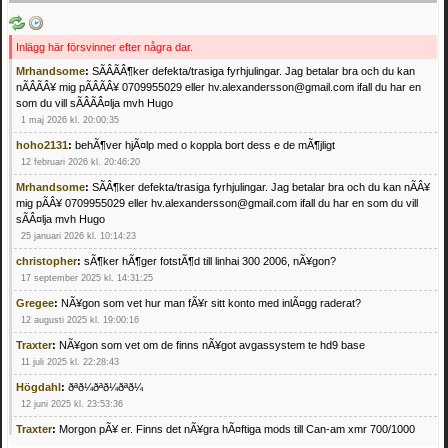
Inlägg här försvinner efter några dar.
Mrhandsome
:
SÃÂÃÂ¶ker defekta/trasiga fyrhjulingar. Jag betalar bra och du kan
nÃÂÃÂ¥ mig pÃÂÃÂ¥ 0709955029 eller hv.alexandersson@gmail.com ifall du har en
som du vill sÃÂÃÂ¤lja mvh Hugo
1 maj 2026 kl. 20:00:35
hoho2131
:
behÃ¶ver hjÃ¤lp med o koppla bort dess e de mÃ¶jligt
12 februari 2026 kl. 20:46:20
Mrhandsome
:
SÃÂ¶ker defekta/trasiga fyrhjulingar. Jag betalar bra och du kan nÃÂ¥
mig pÃÂ¥ 0709955029 eller hv.alexandersson@gmail.com ifall du har en som du vill
sÃÂ¤lja mvh Hugo
25 januari 2026 kl. 10:14:23
christopher
:
sÃ¶ker hÃ¶ger fotstÃ¶d till linhai 300 2006, nÃ¥gon?
17 september 2025 kl. 14:31:25
Gregee
:
NÃ¥gon som vet hur man fÃ¥r sitt konto med inlÃ¤gg raderat?
12 augusti 2025 kl. 19:00:16
Traxter
:
NÃ¥gon som vet om de finns nÃ¥got avgassystem te hd9 base
11 juli 2025 kl. 22:28:43
Högdahl
:
ðªð¼ðªð¼ðªð¼
12 juni 2025 kl. 23:53:36
Traxter
:
Morgon pÃ¥ er. Finns det nÃ¥gra hÃ¤ftiga mods till Can-am xmr 700/1000
24 februari 2025 kl. 10:23:25