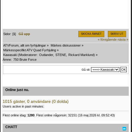
Sidor: [
1
]
Gå upp
SKICKA ÄMNET
SKRIV UT
« föregående
nästa »
ATVForum, allt om fyrhjulingar
»
Märkes diskussioner
»
Märkesspecifikt ATV Quad Fyrhjuling
»
Kawasaki
(Moderatorer:
Outlander
,
STENE
,
Rickard Marklund
) »
Ämne:
750 Brute Force
Gå till:
Online just nu.
1015 gäster, 0 användare (0 dolda)
Users active in past minutes:
Flest online idag:
1280
. Flest online någonsin: 32151 (16 maj 2026 kl. 09:52:43)
CHATT