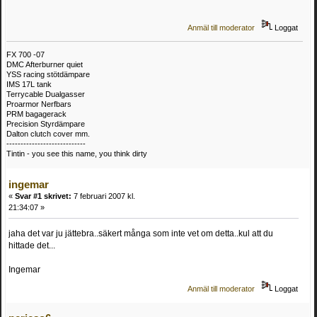
Anmäl till moderator
Loggat
FX 700 -07
DMC Afterburner quiet
YSS racing stötdämpare
IMS 17L tank
Terrycable Dualgasser
Proarmor Nerfbars
PRM bagagerack
Precision Styrdämpare
Dalton clutch cover mm.
----------------------------
Tintin - you see this name, you think dirty
ingemar
«
Svar #1 skrivet:
7 februari 2007 kl.
21:34:07 »
jaha det var ju jättebra..säkert många som inte vet om detta..kul att du
hittade det...
Ingemar
Anmäl till moderator
Loggat