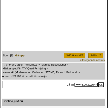
Sidor: [
1
]
Gå upp
SKICKA ÄMNET
SKRIV UT
« föregående
nästa »
ATVForum, allt om fyrhjulingar
»
Märkes diskussioner
»
Märkesspecifikt ATV Quad Fyrhjuling
»
Kawasaki
(Moderatorer:
Outlander
,
STENE
,
Rickard Marklund
) »
Ämne:
KFX 700 förberedd för extraljus
Gå till:
Online just nu.