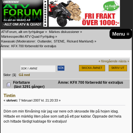
ATVForum, allt om fyrhjulingar
»
Märkes diskussioner
»
Menu ≡
Märkesspecifikt ATV Quad Fyrhjuling
»
Kawasaki
(Moderatorer:
Outlander
,
STENE
,
Rickard Marklund
) »
Ämne:
KFX 700 förberedd för extraljus
« föregående
nästa »
SKICKA ÄMNET
SKRIV UT
Sidor: [
1
]
Gå ned
Författare
Ämne: KFX 700 förberedd för extraljus
(läst 3291 gånger)
Tintin
«
skrivet:
7 februari 2007 kl. 21:20:33 »
Döm om min förvåning när jag var nere och skruvade lite på hojen idag.
Hittade en märklig liten påse som satt på ett par kablar. Öppnade det hela
och hittade färdigt kablage för extraljus!