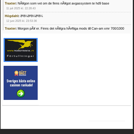
Traxter
:
NÃ¥gon som vet om de finns nÃ¥got avgassystem te hd9 base
11 juli 2025 kl. 22:28:43
Högdahl
:
ðªð¼ðªð¼ðªð¼
12 juni 2025 kl. 23:53:36
Traxter
:
Morgon pÃ¥ er. Finns det nÃ¥gra hÃ¤ftiga mods till Can-am xmr 700/1000
24 februari 2025 kl. 10:23:25
Mrhandsome
:
SÃ¶ker defekta/trasiga fyrhjulingar. Jag betalar bra och du kan nÃ¥ mig
pÃ¥ 0709955029 eller hv.alexandersson@gmail.com ifall du har en som du vill sÃ¤lja
mvh Hugo
21 februari 2025 kl. 09:25:52
Oscar5
:
NÃ¥gon som vet vad man kan begÃ¤ra fÃ¶r en Honda TRX 350 FE 2005
med snÃ¶blad som fungerar utmÃ¤rkt .Har Ã¤rft den
4 februari 2025 kl. 19:20:50
Oscar5
:
44
4 februari 2025 kl. 19:15:36
Greger59
:
NÃ¤gon som vet har en Cetek 500 EFI
15 januari 2025 kl. 23:49:44
Mrhandsome
:
SÃÂ¶ker defekta/trasiga fyrhjulingar. Jag betalar bra och du kan nÃÂ¥
mig pÃÂ¥ 0709955029 eller hv.alexandersson@gmail.com ifall du har en som du vill
sÃÂ¤lja mvh Hugo
4 januari 2025 kl. 00:28:39
kampersvik
:
schema vaccumssangar cf moto 500 2013
26 november 2024 kl. 17:48:35