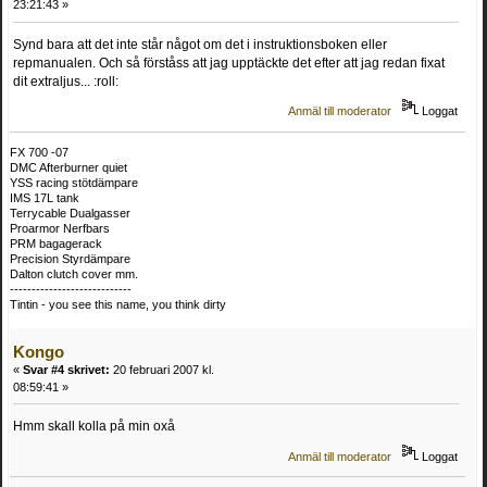
23:21:43 »
Synd bara att det inte står något om det i instruktionsboken eller
repmanualen. Och så förståss att jag upptäckte det efter att jag redan fixat
dit extraljus... :roll:
Anmäl till moderator
Loggat
FX 700 -07
DMC Afterburner quiet
YSS racing stötdämpare
IMS 17L tank
Terrycable Dualgasser
Proarmor Nerfbars
PRM bagagerack
Precision Styrdämpare
Dalton clutch cover mm.
----------------------------
Tintin - you see this name, you think dirty
Kongo
«
Svar #4 skrivet:
20 februari 2007 kl.
08:59:41 »
Hmm skall kolla på min oxå
Anmäl till moderator
Loggat