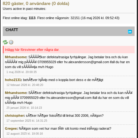
820 gäster, 0 användare (0 dolda)
Users active in past minutes:
Flest online idag:
1113
. Flest online någonsin: 32151 (16 maj 2026 kl. 09:52:43)
CHATT
Inlägg här försvinner efter några dar.
Mrhandsome
:
SÃÂÃÂ¶ker defekta/trasiga fyrhjulingar. Jag betalar bra och du kan
nÃÂÃÂ¥ mig pÃÂÃÂ¥ 0709955029 eller hv.alexandersson@gmail.com ifall du har en
som du vill sÃÂÃÂ¤lja mvh Hugo
1 maj 2026 kl. 20:00:35
hoho2131
:
behÃ¶ver hjÃ¤lp med o koppla bort dess e de mÃ¶jligt
12 februari 2026 kl. 20:46:20
Mrhandsome
:
SÃÂ¶ker defekta/trasiga fyrhjulingar. Jag betalar bra och du kan nÃÂ¥
mig pÃÂ¥ 0709955029 eller hv.alexandersson@gmail.com ifall du har en som du vill
sÃÂ¤lja mvh Hugo
25 januari 2026 kl. 10:14:23
christopher
:
sÃ¶ker hÃ¶ger fotstÃ¶d till linhai 300 2006, nÃ¥gon?
17 september 2025 kl. 14:31:25
Gregee
:
NÃ¥gon som vet hur man fÃ¥r sitt konto med inlÃ¤gg raderat?
12 augusti 2025 kl. 19:00:16