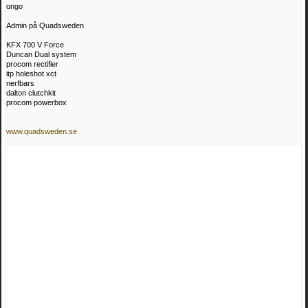
ongo
Admin på Quadsweden
KFX 700 V Force
Duncan Dual system
procom rectifier
itp holeshot xct
nerfbars
dalton clutchkit
procom powerbox
www.quadsweden.se