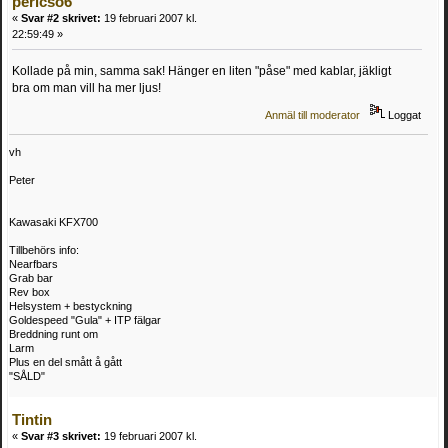
pericso6
«
Svar #2 skrivet:
19 februari 2007 kl.
22:59:49 »
Kollade på min, samma sak! Hänger en liten "påse" med kablar, jäkligt
bra om man vill ha mer ljus!
Anmäl till moderator
Loggat
vh
Peter
Kawasaki KFX700
Tillbehörs info:
Nearfbars
Grab bar
Rev box
Helsystem + bestyckning
Goldespeed "Gula" + ITP fälgar
Breddning runt om
Larm
Plus en del smått å gått
"SÅLD"
Tintin
«
Svar #3 skrivet:
19 februari 2007 kl.