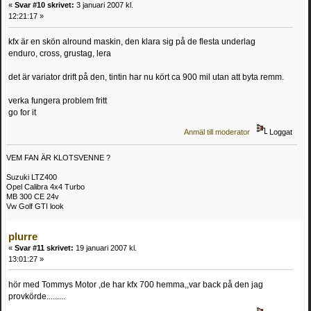
«
Svar #10 skrivet:
3 januari 2007 kl.
12:21:17 »
kfx är en skön alround maskin, den klara sig på de flesta underlag
enduro, cross, grustag, lera
det är variator drift på den, tintin har nu kört ca 900 mil utan att byta remm.
verka fungera problem fritt
go for it
Anmäl till moderator
Loggat
VEM FAN ÄR KLOTSVENNE ?
Suzuki LTZ400
Opel Calibra 4x4 Turbo
MB 300 CE 24v
Vw Golf GTI look
plurre
«
Svar #11 skrivet:
19 januari 2007 kl.
13:01:27 »
hör med Tommys Motor ,de har kfx 700 hemma,,var back på den jag
provkörde.........