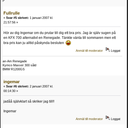
P
Fullrulle
«
Svar #5 skrivet:
1 januari 2007 kl.
21:57:56 »
Hör av dig Ingemar om du prutar till dig ett bra pris. Jag är själv sugen på
en KFX 700 alternativt en Renegade. Tänkte vänta till sommaren men ett
bra pris kan ju alltid påskynda besluten
Anmäl till moderator
Loggat
an-Am Renegade
Kymco Maxxer 300 såld
BMW R1200GS
ingemar
«
Svar #6 skrivet:
2 januari 2007 kl.
00:14:30 »
jadåå självklart så skriker jag till!!
Ingemar
Anmäl till moderator
Loggat