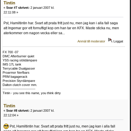
Tintin
«
Svar #7 skrivet:
2 januari 2007 kl.
22:11:08 »
Pst, Hamiltintin har. Svart att prata fritt just nu, men jag kan i alla fall saga
att Ingemar gor ett fornuftigt kop om han tar en KFX. Maste sticka nu, men
aterkommer om nagon vecka eller sa...
Anmäl till moderator
Loggat
FX 700 -07
DMC Afterburner quiet
YSS racing stötdämpare
IMS 17L tank
Terrycable Dualgasser
Proarmor Nerfbars
PRM bagagerack
Precision Styrdämpare
Dalton clutch cover mm.
----------------------------
Tintin - you see this name, you think dirty
Tintin
«
Svar #8 skrivet:
2 januari 2007 kl.
22:12:04 »
Pst, Hamiltintin har. Svart att prata fritt just nu, men jag kan i alla fall