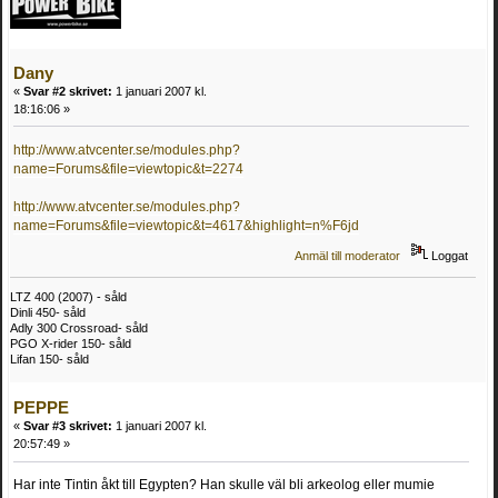
Dany
«
Svar #2 skrivet:
1 januari 2007 kl.
18:16:06 »
http://www.atvcenter.se/modules.php?
name=Forums&file=viewtopic&t=2274
http://www.atvcenter.se/modules.php?
name=Forums&file=viewtopic&t=4617&highlight=n%F6jd
Anmäl till moderator
Loggat
LTZ 400 (2007) - såld
Dinli 450- såld
Adly 300 Crossroad- såld
PGO X-rider 150- såld
Lifan 150- såld
PEPPE
«
Svar #3 skrivet:
1 januari 2007 kl.
20:57:49 »
Har inte Tintin åkt till Egypten? Han skulle väl bli arkeolog eller mumie