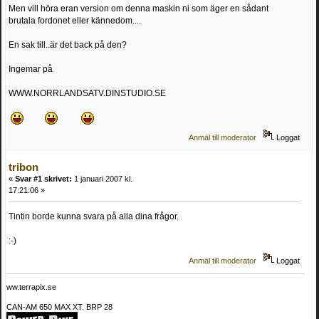
Men vill höra eran version om denna maskin ni som äger en sådant
brutala fordonet eller kännedom....
En sak till..är det back på den?
Ingemar på
WWW.NORRLANDSATV.DINSTUDIO.SE
Anmäl till moderator
Loggat
tribon
«
Svar #1 skrivet:
1 januari 2007 kl.
17:21:06 »
Tintin borde kunna svara på alla dina frågor.
:-)
Anmäl till moderator
Loggat
ww.terrapix.se
CAN-AM 650 MAX XT. BRP 28