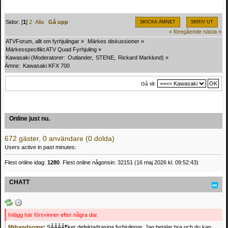
Sidor: [
1
]
2
Alla
Gå upp
SKICKA ÄMNET
SKRIV UT
« föregående
nästa »
ATVForum, allt om fyrhjulingar
»
Märkes diskussioner
»
Märkesspecifikt ATV Quad Fyrhjuling
»
Kawasaki
(Moderatorer:
Outlander
,
STENE
,
Rickard Marklund
) »
Ämne:
Kawasaki KFX 700
Gå till:
Online just nu.
672 gäster, 0 användare (0 dolda)
Users active in past minutes:
Flest online idag:
1280
. Flest online någonsin: 32151 (16 maj 2026 kl. 09:52:43)
CHATT
Inlägg här försvinner efter några dar.
Mrhandsome
:
SÃÂÃÂ¶ker defekta/trasiga fyrhjulingar. Jag betalar bra och du kan