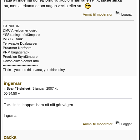
saga att Ingemar gor ett fornuftigt kop om han tar en KFX. Maste sticka
nu, men aterkommer om nagon vecka eller sa...
Anmäl till moderator
Loggat
FX 700 -07
DMC Afterburner quiet
YSS racing stötdämpare
IMS 17L tank
Terrycable Dualgasser
Proarmor Nerfbars
PRM bagagerack
Precision Styrdämpare
Dalton clutch cover mm.
----------------------------
Tintin - you see this name, you think dirty
ingemar
«
Svar #9 skrivet:
3 januari 2007 kl.
00:34:50 »
Tack tintin..hoppas bara att allt går vägen....
Ingemar
Anmäl till moderator
Loggat
zacka