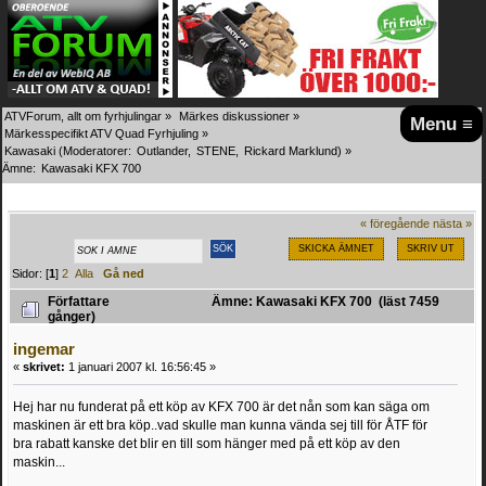
ATVForum, allt om fyrhjulingar
»
Märkes diskussioner
»
Menu ≡
Märkesspecifikt ATV Quad Fyrhjuling
»
Kawasaki
(Moderatorer:
Outlander
,
STENE
,
Rickard Marklund
) »
Ämne:
Kawasaki KFX 700
« föregående
nästa »
SKICKA ÄMNET
SKRIV UT
Sidor: [
1
]
2
Alla
Gå ned
Författare
Ämne: Kawasaki KFX 700 (läst 7459
gånger)
ingemar
«
skrivet:
1 januari 2007 kl. 16:56:45 »
Hej har nu funderat på ett köp av KFX 700 är det nån som kan säga om
maskinen är ett bra köp..vad skulle man kunna vända sej till för ÅTF för
bra rabatt kanske det blir en till som hänger med på ett köp av den
maskin...