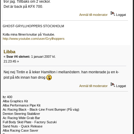
tror jag. Tillbaks om 2 veckor.
Det är back på KFX 700.
Anmäl till moderator
Loggat
GHOST-GRYLLHOPPERS STOCKHOLM
Kolla mina filmer/snuttar på Youtube.
http://www.youtube.com/user/Gryllhoppers
Libba
«
Svar #4 skrivet:
1 januari 2007 kl.
21:23:45 »
Nej nej Tintin e å leker Hamilton i mellanöstern. han monterade ju en k-
pist på kfx innan han drog
Anmäl till moderator
Loggat
ltz 400
Alba Graphics Kit
Alba Performance Pipe Kit
Ac Racing Black - Black-Line Front Bumper (På väg)
Denton Steering Stabilizer
Ac Racing Wide Grab Bar
Full Body Skid Plate - Factory Suzuki
Sand Nuts - Quick Release
Alba Racing Case Saver