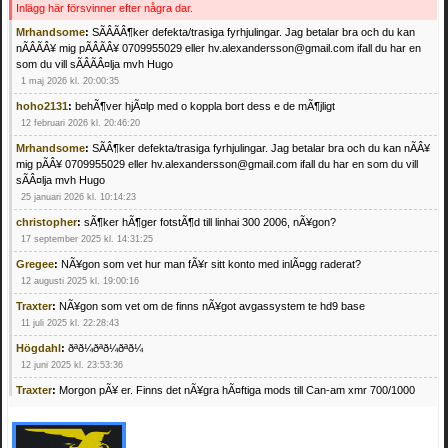
Inlägg här försvinner efter några dar.
Mrhandsome
:
SÃÂÃÂ¶ker defekta/trasiga fyrhjulingar. Jag betalar bra och du kan
nÃÂÃÂ¥ mig pÃÂÃÂ¥ 0709955029 eller hv.alexandersson@gmail.com ifall du har en
som du vill sÃÂÃÂ¤lja mvh Hugo
1 maj 2026 kl. 20:00:35
hoho2131
:
behÃ¶ver hjÃ¤lp med o koppla bort dess e de mÃ¶jligt
12 februari 2026 kl. 20:46:20
Mrhandsome
:
SÃÂ¶ker defekta/trasiga fyrhjulingar. Jag betalar bra och du kan nÃÂ¥
mig pÃÂ¥ 0709955029 eller hv.alexandersson@gmail.com ifall du har en som du vill
sÃÂ¤lja mvh Hugo
25 januari 2026 kl. 10:14:23
christopher
:
sÃ¶ker hÃ¶ger fotstÃ¶d till linhai 300 2006, nÃ¥gon?
17 september 2025 kl. 14:31:25
Gregee
:
NÃ¥gon som vet hur man fÃ¥r sitt konto med inlÃ¤gg raderat?
12 augusti 2025 kl. 19:00:16
Traxter
:
NÃ¥gon som vet om de finns nÃ¥got avgassystem te hd9 base
11 juli 2025 kl. 22:28:43
Högdahl
:
ðªð¼ðªð¼ðªð¼
12 juni 2025 kl. 23:53:36
Traxter
:
Morgon pÃ¥ er. Finns det nÃ¥gra hÃ¤ftiga mods till Can-am xmr 700/1000
24 februari 2025 kl. 10:23:25
Mrhandsome
:
SÃ¶ker defekta/trasiga fyrhjulingar. Jag betalar bra och du kan nÃ¥ mig
pÃ¥ 0709955029 eller hv.alexandersson@gmail.com ifall du har en som du vill sÃ¤lja