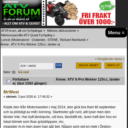
ATVForum, allt om fyrhjulingar
»
Märkes diskussioner
»
Menu ≡
Märkesspecifikt ATV Quad Fyrhjuling
»
Loncin
(Moderatorer:
Outlander
,
STENE
,
Rickard Marklund
) »
Ämne:
ATV X-Pro Worker 125cc, tänder ej
« föregående
nästa »
SKICKA ÄMNET
SKRIV UT
Sidor: [
1
]
Gå ned
Författare
Ämne: ATV X-Pro Worker 125cc, tänder
ej (läst 1592 gånger)
MrWest
«
skrivet:
3 juni 2026 kl. 17:46:52 »
Köpte den från Motorsweden i maj 2024, den gick bra fram till september
och la plötsligt av mitt i körning. Startmotor går runt, allt lyser men den
tänder inte. Har bytt tändspole, cdi-box, tändstift etc, även haft den hos en
lokal bilmek som fixar gräsklippare, mc,
mopeder m.m men även han går bet. Någon som vet en mek i Örebro-