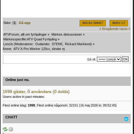
Sidor: [
1
]
Gå upp
SKICKA ÄMNET
SKRIV UT
« föregående
nästa »
ATVForum, allt om fyrhjulingar
»
Märkes diskussioner
»
Märkesspecifikt ATV Quad Fyrhjuling
»
Loncin
(Moderatorer:
Outlander
,
STENE
,
Rickard Marklund
) »
Ämne:
ATV X-Pro Worker 125cc, tänder ej
Gå till:
Online just nu.
1698 gäster, 0 användare (0 dolda)
Users active in past minutes:
Flest online idag:
1998
. Flest online någonsin: 32151 (16 maj 2026 kl. 09:52:43)
CHATT