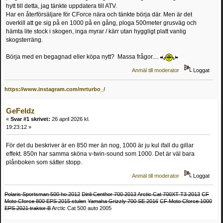
hytt till detta, jag tänkte uppdatera till ATV.
Har en återförsäljare för CForce nära och tänkte börja där. Men är det
overkill att ge sig på en 1000 på en gång, ploga 500meter grusväg och
hämta lite stock i skogen, inga myrar / kärr utan hyggligt platt vanlig
skogsterräng.
Börja med en begagnad eller köpa nytt? Massa frågor....
Anmäl till moderator
Loggat
https://www.instagram.com/mrturbo_/
GeFeldz
«
Svar #1 skrivet:
26 april 2026 kl.
19:23:12 »
För det du beskriver är en 850 mer än nog, 1000 är ju kul ifall du gillar
effekt. 850n har samma sköna v-twin-sound som 1000. Det är väl bara
plånboken som sätter stopp.
Anmäl till moderator
Loggat
Polaris Sportsman 500 ho 2012
Dinli Centhor 700 2013
Arctic Cat 700XT T3 2013
CF
Moto Cforce 800 EPS 2015 stulen
Yamaha Grizzly 700 SE 2016
CF Moto Cforce 1000
EPS 2021 traktor B
Arctic Cat 500 auto 2005