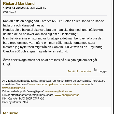
Rickard Marklund
«
Svar #2 skrivet:
27 april 2026 kl.
07:57:21 »
Kan du hitta en begagnad Cam Am 650, en Polaris eller Honda brukar de
hålla bra och klara det mesta.
Hondas stela bakaxel ska vara bra om man ska dra med tungt på kroken,
de med delad bakaxel kan sätta sig om du lastar tungt.
Man behöver inte en stor motor för att göra det man behöver, ofta blir det
bara problem med varmgång om man väljer maskinerna med stora
motorer, jag bytte "ned mig" från en Can Am 800 W-twin till en 1-cylindrig
Can Am 700 och ångrar mig inte för en sekund.
Även effektsvaga maskiner orkar dra loss på alla fyra hjul om det går
tungt.
Anmäl till moderator
Loggat
ATV-fantast som köpte första landsvägsreg. ATV:n direkt de blev lagliga. Företagare
som driver "forumen"
www.varmepumpsforum.com
www.atvforum.se
och
www.poolforum.se
Driver webshop för "energijägare"
www.energibutiken.se
Driver offerttjänst för värmepumpsköpare:
www.energioffert.se
Kör: Can-Am MAX 800R XT-P -10
Bor i by utanför Piteå.
MrTurbo