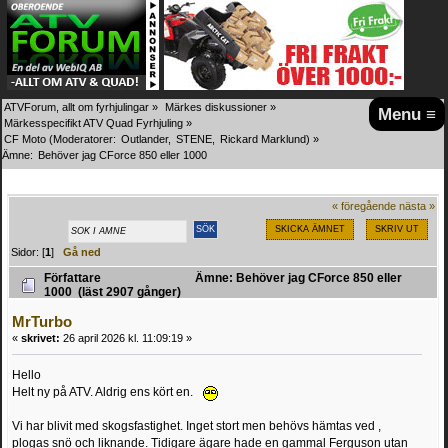
ATVForum, allt om fyrhjulingar
»
Märkes diskussioner
»
Menu ≡
Märkesspecifikt ATV Quad Fyrhjuling
»
CF Moto
(Moderatorer:
Outlander
,
STENE
,
Rickard Marklund
) »
Ämne:
Behöver jag CForce 850 eller 1000
« föregående
nästa »
SKICKA ÄMNET
SKRIV UT
Sidor: [
1
]
Gå ned
Författare
Ämne: Behöver jag CForce 850 eller
1000 (läst 2907 gånger)
MrTurbo
«
skrivet:
26 april 2026 kl. 11:09:19 »
Hello
Helt ny på ATV. Aldrig ens kört en.
Vi har blivit med skogsfastighet. Inget stort men behövs hämtas ved ,
plogas snö och liknande. Tidigare ägare hade en gammal Ferguson utan