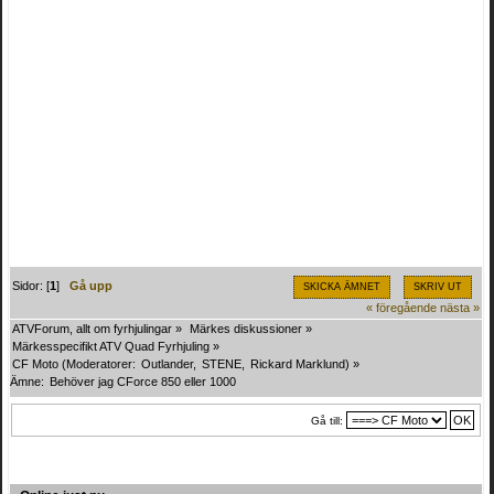
Sidor: [
1
]
Gå upp
SKICKA ÄMNET
SKRIV UT
« föregående
nästa »
ATVForum, allt om fyrhjulingar
»
Märkes diskussioner
»
Märkesspecifikt ATV Quad Fyrhjuling
»
CF Moto
(Moderatorer:
Outlander
,
STENE
,
Rickard Marklund
) »
Ämne:
Behöver jag CForce 850 eller 1000
Gå till: