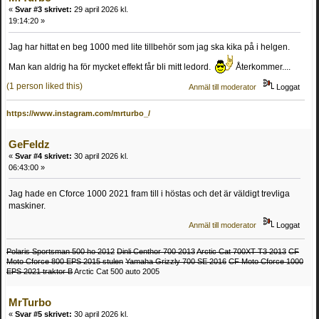
«
Svar #3 skrivet:
29 april 2026 kl.
19:14:20 »
Jag har hittat en beg 1000 med lite tillbehör som jag ska kika på i helgen.
Man kan aldrig ha för mycket effekt får bli mitt ledord.
Återkommer....
(1 person liked this)
Anmäl till moderator
Loggat
https://www.instagram.com/mrturbo_/
GeFeldz
«
Svar #4 skrivet:
30 april 2026 kl.
06:43:00 »
Jag hade en Cforce 1000 2021 fram till i höstas och det är väldigt trevliga
maskiner.
Anmäl till moderator
Loggat
Polaris Sportsman 500 ho 2012
Dinli Centhor 700 2013
Arctic Cat 700XT T3 2013
CF
Moto Cforce 800 EPS 2015 stulen
Yamaha Grizzly 700 SE 2016
CF Moto Cforce 1000
EPS 2021 traktor B
Arctic Cat 500 auto 2005
MrTurbo
«
Svar #5 skrivet:
30 april 2026 kl.