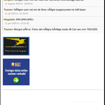
12 augusti 2025 kl. 19:00:16
Traxter
:
NÃ¥gon som vet om de finns nÃ¥got avgassystem te hd9 base
11 juli 2025 kl. 22:28:43
Högdahl
:
ðªð¼ðªð¼ðªð¼
12 juni 2025 kl. 23:53:36
Traxter
:
Morgon pÃ¥ er. Finns det nÃ¥gra hÃ¤ftiga mods till Can-am xmr 700/1000
24 februari 2025 kl. 10:23:25
Mrhandsome
:
SÃ¶ker defekta/trasiga fyrhjulingar. Jag betalar bra och du kan nÃ¥ mig
pÃ¥ 0709955029 eller hv.alexandersson@gmail.com ifall du har en som du vill sÃ¤lja
mvh Hugo
21 februari 2025 kl. 09:25:52
Oscar5
:
NÃ¥gon som vet vad man kan begÃ¤ra fÃ¶r en Honda TRX 350 FE 2005
med snÃ¶blad som fungerar utmÃ¤rkt .Har Ã¤rft den
4 februari 2025 kl. 19:20:50
Oscar5
:
44
4 februari 2025 kl. 19:15:36
Greger59
:
NÃ¤gon som vet har en Cetek 500 EFI
15 januari 2025 kl. 23:49:44
Mrhandsome
:
SÃÂ¶ker defekta/trasiga fyrhjulingar. Jag betalar bra och du kan nÃÂ¥
mig pÃÂ¥ 0709955029 eller hv.alexandersson@gmail.com ifall du har en som du vill
sÃÂ¤lja mvh Hugo
4 januari 2025 kl. 00:28:39