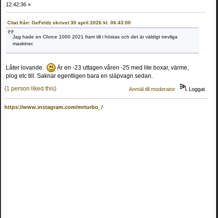
12:42:36 »
Citat från: GeFeldz skrivet 30 april 2026 kl. 06:43:00
Jag hade en Cforce 1000 2021 fram till i höstas och det är väldigt trevliga
maskiner.
Låter lovande.
Är en -23 uttagen våren -25 med lite boxar, värme,
plog etc till. Saknar egentligen bara en släpvagn sedan.
(1 person liked this)
Anmäl till moderator
Loggat
https://www.instagram.com/mrturbo_/