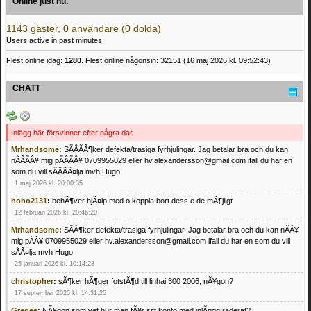
Online just nu.
1143 gäster, 0 användare (0 dolda)
Users active in past minutes:
Flest online idag:
1280
. Flest online någonsin: 32151 (16 maj 2026 kl. 09:52:43)
CHATT
Inlägg här försvinner efter några dar.
Mrhandsome
:
SÃÂÃÂ¶ker defekta/trasiga fyrhjulingar. Jag betalar bra och du kan
nÃÂÃÂ¥ mig pÃÂÃÂ¥ 0709955029 eller hv.alexandersson@gmail.com ifall du har en
som du vill sÃÂÃÂ¤lja mvh Hugo
1 maj 2026 kl. 20:00:35
hoho2131
:
behÃ¶ver hjÃ¤lp med o koppla bort dess e de mÃ¶jligt
12 februari 2026 kl. 20:46:20
Mrhandsome
:
SÃÂ¶ker defekta/trasiga fyrhjulingar. Jag betalar bra och du kan nÃÂ¥
mig pÃÂ¥ 0709955029 eller hv.alexandersson@gmail.com ifall du har en som du vill
sÃÂ¤lja mvh Hugo
25 januari 2026 kl. 10:14:23
christopher
:
sÃ¶ker hÃ¶ger fotstÃ¶d till linhai 300 2006, nÃ¥gon?
17 september 2025 kl. 14:31:25
Gregee
:
NÃ¥gon som vet hur man fÃ¥r sitt konto med inlÃ¤gg raderat?