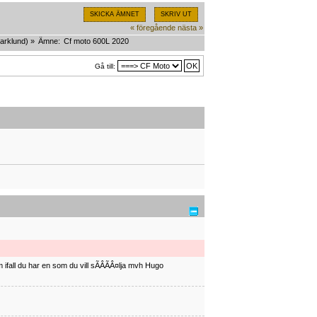
SKICKA ÄMNET
SKRIV UT
« föregående
nästa »
arklund
) »
Ämne:
Cf moto 600L 2020 
Gå till:
ifall du har en som du vill sÃÂÃÂ¤lja mvh Hugo