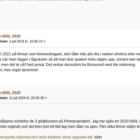
o 600L 2020
rivet:
2 juli 2024 kl. 10:05:23 »
2021 på firman som timmerdragare, den låter inte alls illa i varken drivlina eller m
 när man lägger i lågväxeln så att man drar spaken hela vägen upp, annars kan den 
 men det är nå't helt annat. Det verkar dessutom ha försvunnit med lite inkörning.
t, men inget skrammel.
o 600L 2020
rivet:
11 juli 2024 kl. 20:55:36 »
thållarna och/eller de 3 glidblocken på Primärvariatorn. Jag har själv en 2020 600L s
o orginal) och det blev tyst ett litet tag men låter nu igen. Fler olika firmor säljer ki
wersports.ca/product/cv-tech-trailbloc-shoe-upgrade-kit/
eller