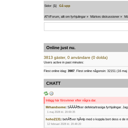
Sidor: [
1
]
Gå upp
ATVForum, allt om fyrhjulingar
»
Märkes diskussioner
»
Mä
Online just nu.
3813 gäster, 0 användare (0 dolda)
Users active in past minutes:
Flest online idag:
3987
. Flest online någonsin: 32151 (16 maj 
CHATT
Inlägg här försvinner efter några dar.
Mrhandsome
:
SÃÂÃÂ¶ker defekta/trasiga fyrhjulingar. J
1 maj 2026 kl. 20:00:35
hoho2131
:
behÃ¶ver hjÃ¤lp med o koppla bort dess e de m
12 februari 2026 kl. 20:46:20