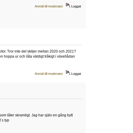
Anmäl till moderator
Loggat
otor. Tror inte det skiljer mellan 2020 och 2021?
hoppa ur och låta väldigt tråkigt i växellådan
Anmäl till moderator
Loggat
om låter skramligt. Jag har själv en gång bytt
t´s typ