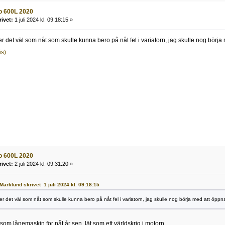
o 600L 2020
rivet:
1 juli 2024 kl. 09:18:15 »
er det väl som nåt som skulle kunna bero på nåt fel i variatorn, jag skulle nog börja
is)
o 600L 2020
rivet:
2 juli 2024 kl. 09:31:20 »
 Marklund skrivet 1 juli 2024 kl. 09:18:15
er det väl som nåt som skulle kunna bero på nåt fel i variatorn, jag skulle nog börja med att öppna
om lånemaskin för nåt år sen, lät som ett världskrig i motorn.