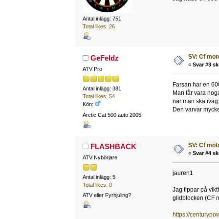
Antal inlägg: 751
Total likes: 26
SV: Cf mot
GeFeldz
«
Svar #3 sk
ATV Pro
Farsan har en 600 
Antal inlägg: 381
Man får vara noga
Total likes: 54
när man ska iväg,
Kön:
Den varvar mycke
Arctic Cat 500 auto 2005
SV: Cf mot
FLASHBACK
«
Svar #4 sk
ATV Nybörjare
jauren1
Antal inlägg: 5
Total likes: 0
Jag tippar på vik
ATV eller Fyrhjuling?
glidblocken (CF mot
https://centurypo