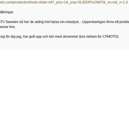
parts.com/products/cfmoto-slider-kit?_pos=1&_psq=SLIDER%20KIT&_ss=e&_v=1.0
ttningar.
V Sweden så har de aldrig hört talas om missljud... Uppenbarligen finns ett probl
passar bra.
sig för dig jag, har gett upp och kör med skrammel (bra reklam för CFMOTO).