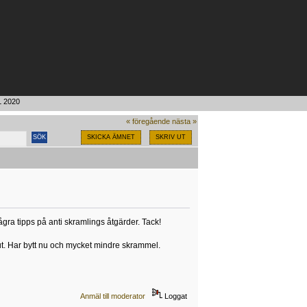
L 2020 
« föregående
nästa »
SKICKA ÄMNET
SKRIV UT
ågra tipps på anti skramlings åtgärder. Tack!
lut. Har bytt nu och mycket mindre skrammel.
Anmäl till moderator
Loggat