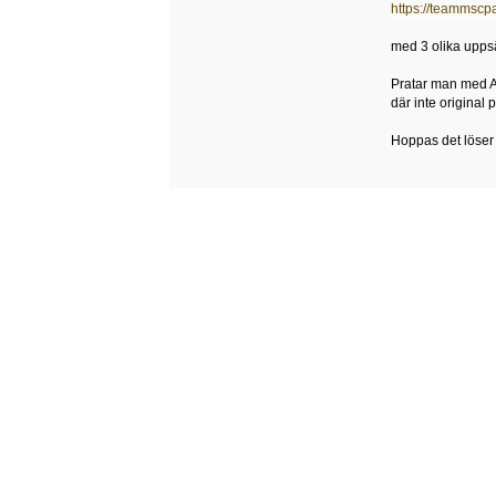
https://teammsc
med 3 olika uppsä
Pratar man med AT
där inte original 
Hoppas det löser 