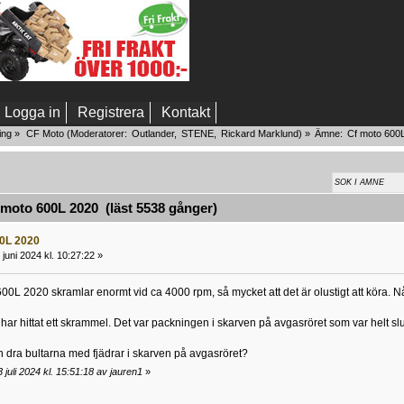
Logga in
Registrera
Kontakt
ing
»
CF Moto
(Moderatorer:
Outlander
,
STENE
,
Rickard Marklund
) »
Ämne:
Cf moto 600
moto 600L 2020 (läst 5538 gånger)
0L 2020
juni 2024 kl. 10:27:22 »
600L 2020 skramlar enormt vid ca 4000 rpm, så mycket att det är olustigt att köra. N
r, har hittat ett skrammel. Det var packningen i skarven på avgasröret som var helt s
n dra bultarna med fjädrar i skarven på avgasröret?
juli 2024 kl. 15:51:18 av jauren1
»