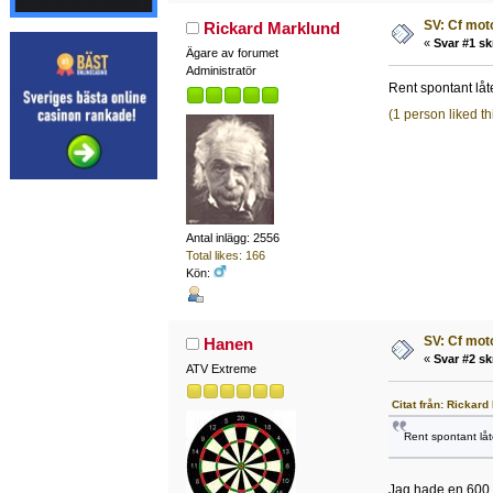
SV: Cf mot
Rickard Marklund
«
Svar #1 sk
Ägare av forumet
Administratör
Rent spontant låt
(1 person liked th
Antal inlägg: 2556
Total likes: 166
Kön:
SV: Cf mot
Hanen
«
Svar #2 sk
ATV Extreme
Citat från: Rickard
Rent spontant låt
Jag hade en 600 s