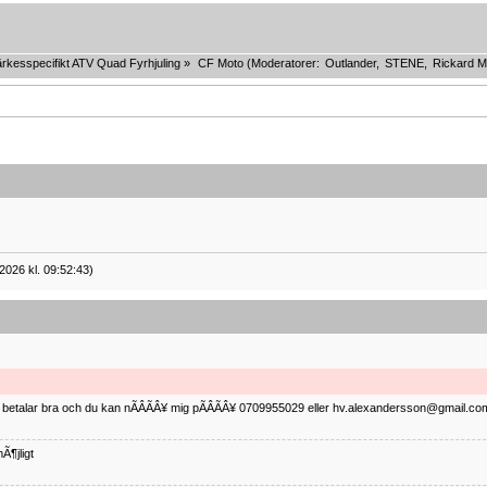
rkesspecifikt ATV Quad Fyrhjuling
»
CF Moto
(Moderatorer:
Outlander
,
STENE
,
Rickard M
2026 kl. 09:52:43)
ag betalar bra och du kan nÃÂÃÂ¥ mig pÃÂÃÂ¥ 0709955029 eller hv.alexandersson@gmail.com 
Ã¶jligt