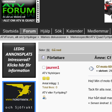
Startsida
Forum
Hjälp
Sök
Kalender
Medlemmar
ATVForum, allt om fyrhjulingar
»
Märkes diskussioner
»
Märkesspecifikt ATV Quad Fyrhjul
Sidor: [
1
]
Gå ned
Författare
Ämne: Cf 
Cf moto 60
jauren1
«
skrivet:
29 
ATV Nybörjare
Hej! Min cf moto 
Antal inlägg: 1
Total likes: 0
Tack för alla sva
ATV eller Fyrhjuling?
Hur hårt skall ma
«
Senast ändrad: 13 