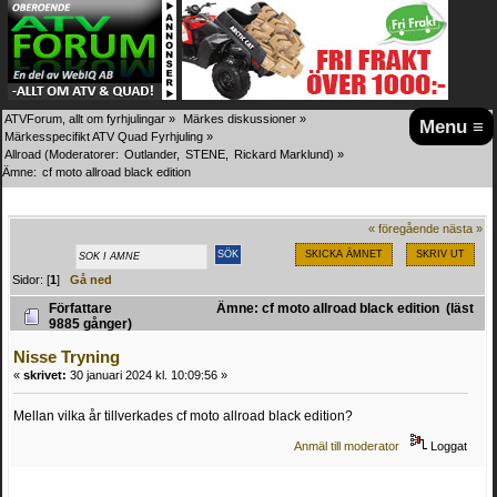
ATVForum, allt om fyrhjulingar
»
Märkes diskussioner
»
Menu ≡
Märkesspecifikt ATV Quad Fyrhjuling
»
Allroad
(Moderatorer:
Outlander
,
STENE
,
Rickard Marklund
) »
Ämne:
cf moto allroad black edition 
« föregående
nästa »
SKICKA ÄMNET
SKRIV UT
Sidor: [
1
]
Gå ned
Författare
Ämne: cf moto allroad black edition (läst
9885 gånger)
Nisse Tryning
«
skrivet:
30 januari 2024 kl. 10:09:56 »
Mellan vilka år tillverkades cf moto allroad black edition?
Anmäl till moderator
Loggat