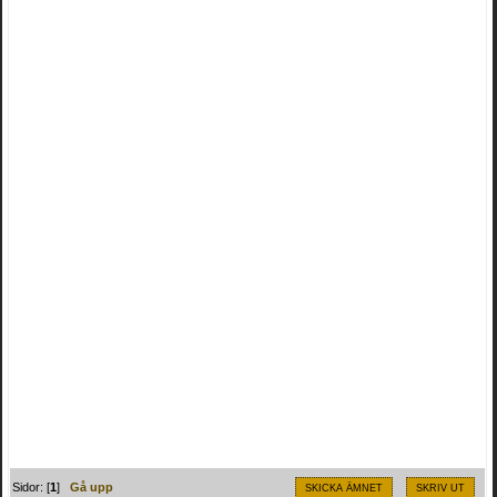
Sidor: [
1
]
Gå upp
SKICKA ÄMNET
SKRIV UT