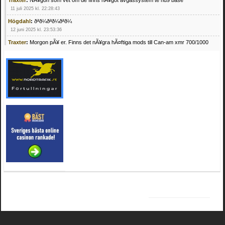
Traxter
:
NÃ¥gon som vet om de finns nÃ¥got avgassystem te hd9 base
11 juli 2025 kl. 22:28:43
Högdahl
:
ðªð¼ðªð¼ðªð¼
12 juni 2025 kl. 23:53:36
Traxter
:
Morgon pÃ¥ er. Finns det nÃ¥gra hÃ¤ftiga mods till Can-am xmr 700/1000
24 februari 2025 kl. 10:23:25
Mrhandsome
:
SÃ¶ker defekta/trasiga fyrhjulingar. Jag betalar bra och du kan nÃ¥ mig
pÃ¥ 0709955029 eller hv.alexandersson@gmail.com ifall du har en som du vill sÃ¤lja
mvh Hugo
21 februari 2025 kl. 09:25:52
Oscar5
:
NÃ¥gon som vet vad man kan begÃ¤ra fÃ¶r en Honda TRX 350 FE 2005
med snÃ¶blad som fungerar utmÃ¤rkt .Har Ã¤rft den
4 februari 2025 kl. 19:20:50
Oscar5
:
44
4 februari 2025 kl. 19:15:36
Greger59
:
NÃ¤gon som vet har en Cetek 500 EFI
15 januari 2025 kl. 23:49:44
Mrhandsome
:
SÃÂ¶ker defekta/trasiga fyrhjulingar. Jag betalar bra och du kan nÃÂ¥
mig pÃÂ¥ 0709955029 eller hv.alexandersson@gmail.com ifall du har en som du vill
sÃÂ¤lja mvh Hugo
4 januari 2025 kl. 00:28:39
kampersvik
:
schema vaccumssangar cf moto 500 2013
26 november 2024 kl. 17:48:35