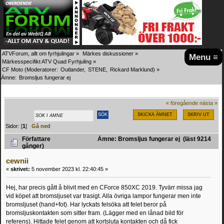
ATVForum, allt om fyrhjulingar
»
Märkes diskussioner
»
Menu ≡
Märkesspecifikt ATV Quad Fyrhjuling
»
CF Moto
(Moderatorer:
Outlander
,
STENE
,
Rickard Marklund
) »
Ämne:
Bromsljus fungerar ej
« föregående
nästa »
SKICKA ÄMNET
SKRIV UT
Sidor: [
1
]
Gå ned
Författare
Ämne: Bromsljus fungerar ej (läst 9214
gånger)
cewnii
«
skrivet:
5 november 2023 kl. 22:40:45 »
Hej, har precis gått å blivit med en CForce 850XC 2019. Tyvärr missa jag
vid köpet att bromsljuset var trasigt. Alla övriga lampor fungerar men inte
bromsljuset (hand+fot). Har lyckats felsöka att felet beror på
bromsljuskontakten som sitter fram. (Lägger med en lånad bild för
referens). Hittade felet genom att kortsluta kontakten och då fick