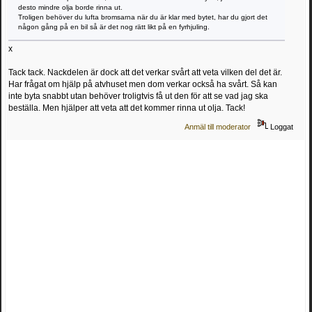
desto mindre olja borde rinna ut.
Troligen behöver du lufta bromsarna när du är klar med bytet, har du gjort det
någon gång på en bil så är det nog rätt likt på en fyrhjuling.
x
Tack tack. Nackdelen är dock att det verkar svårt att veta vilken del det är.
Har frågat om hjälp på atvhuset men dom verkar också ha svårt. Så kan
inte byta snabbt utan behöver troligtvis få ut den för att se vad jag ska
beställa. Men hjälper att veta att det kommer rinna ut olja. Tack!
Anmäl till moderator
Loggat