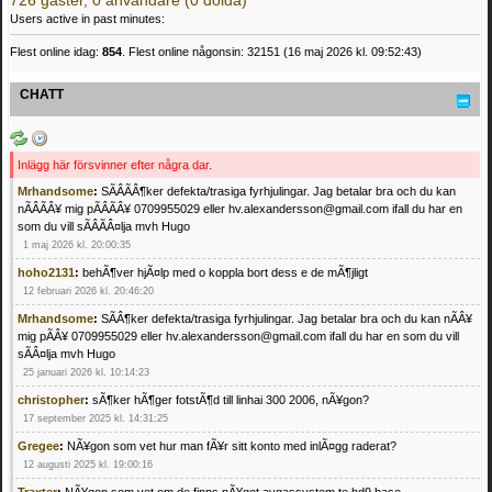
726 gäster, 0 användare (0 dolda)
Users active in past minutes:
Flest online idag:
854
. Flest online någonsin: 32151 (16 maj 2026 kl. 09:52:43)
CHATT
Inlägg här försvinner efter några dar.
Mrhandsome
:
SÃÂÃÂ¶ker defekta/trasiga fyrhjulingar. Jag betalar bra och du kan
nÃÂÃÂ¥ mig pÃÂÃÂ¥ 0709955029 eller hv.alexandersson@gmail.com ifall du har en
som du vill sÃÂÃÂ¤lja mvh Hugo
1 maj 2026 kl. 20:00:35
hoho2131
:
behÃ¶ver hjÃ¤lp med o koppla bort dess e de mÃ¶jligt
12 februari 2026 kl. 20:46:20
Mrhandsome
:
SÃÂ¶ker defekta/trasiga fyrhjulingar. Jag betalar bra och du kan nÃÂ¥
mig pÃÂ¥ 0709955029 eller hv.alexandersson@gmail.com ifall du har en som du vill
sÃÂ¤lja mvh Hugo
25 januari 2026 kl. 10:14:23
christopher
:
sÃ¶ker hÃ¶ger fotstÃ¶d till linhai 300 2006, nÃ¥gon?
17 september 2025 kl. 14:31:25
Gregee
:
NÃ¥gon som vet hur man fÃ¥r sitt konto med inlÃ¤gg raderat?
12 augusti 2025 kl. 19:00:16