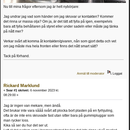
Nu till mina frågor eftersom jag är helt nybörjare:
Jag undrar jag vad som händer om jag skruvar ur kontakten? Kommer
det rinna ur massa olja? Om ja, är det lätt att fylla på igen, exempelvis
bara att fylla behållaren på styret eller under sadeln eller måste jag tänka
på nått mer?
Verkar svårt att komma åt kontakten/givaren, nån som gjort detta och vet
om jag måste riva hela fronten eller finns det nått smart sätt?
Tack på förhand.
Anmäl till moderator
Loggat
Rickard Marklund
«
Svar #1 skrivet:
6 november 2023 kl.
08:29:00 »
Jag är ingen van mekare, men ändå.
Det brukar inte vara sååå svårt att plocka bort plasten på en fyrhjuling,
ofta är de inte ens skruvade fast utan sitter bara på gummipluggar som
man rycker loss.
Kika så ser du hur det ser ut.