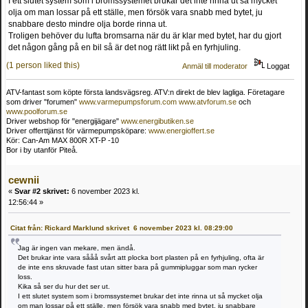
I ett slutet system som i bromssystemet brukar det inte rinna ut så mycket
olja om man lossar på ett ställe, men försök vara snabb med bytet, ju
snabbare desto mindre olja borde rinna ut.
Troligen behöver du lufta bromsarna när du är klar med bytet, har du gjort
det någon gång på en bil så är det nog rätt likt på en fyrhjuling.
(1 person liked this)
Anmäl till moderator
Loggat
ATV-fantast som köpte första landsvägsreg. ATV:n direkt de blev lagliga. Företagare
som driver "forumen"
www.varmepumpsforum.com
www.atvforum.se
och
www.poolforum.se
Driver webshop för "energijägare"
www.energibutiken.se
Driver offerttjänst för värmepumpsköpare:
www.energioffert.se
Kör: Can-Am MAX 800R XT-P -10
Bor i by utanför Piteå.
cewnii
«
Svar #2 skrivet:
6 november 2023 kl.
12:56:44 »
Citat från: Rickard Marklund skrivet 6 november 2023 kl. 08:29:00
Jag är ingen van mekare, men ändå.
Det brukar inte vara sååå svårt att plocka bort plasten på en fyrhjuling, ofta är
de inte ens skruvade fast utan sitter bara på gummipluggar som man rycker
loss.
Kika så ser du hur det ser ut.
I ett slutet system som i bromssystemet brukar det inte rinna ut så mycket olja
om man lossar på ett ställe, men försök vara snabb med bytet, ju snabbare