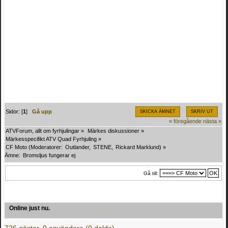
Sidor: [
1
]
Gå upp
SKICKA ÄMNET
SKRIV UT
« föregående
nästa »
ATVForum, allt om fyrhjulingar
»
Märkes diskussioner
»
Märkesspecifikt ATV Quad Fyrhjuling
»
CF Moto
(Moderatorer:
Outlander
,
STENE
,
Rickard Marklund
) »
Ämne:
Bromsljus fungerar ej
Gå till:
Online just nu.