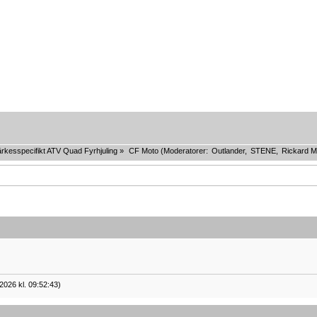
rkesspecifikt ATV Quad Fyrhjuling
»
CF Moto
(Moderatorer:
Outlander
,
STENE
,
Rickard M
2026 kl. 09:52:43)