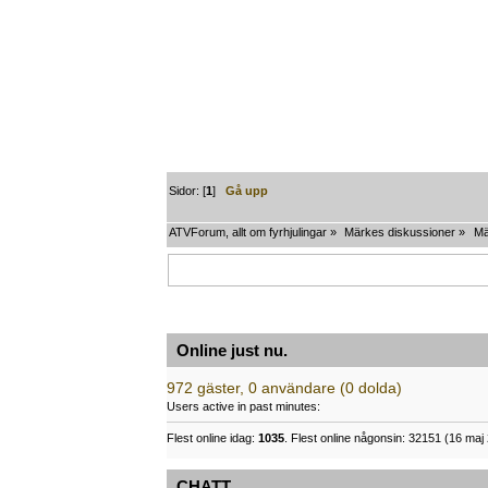
Sidor: [
1
]
Gå upp
ATVForum, allt om fyrhjulingar
»
Märkes diskussioner
»
Mä
Online just nu.
972 gäster, 0 användare (0 dolda)
Users active in past minutes:
Flest online idag:
1035
. Flest online någonsin: 32151 (16 maj 
CHATT