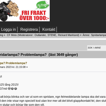
Logga in
Registrera
Kontakt
ing
»
CF Moto
(Moderatorer:
Outlander
,
STENE
,
Rickard Marklund
) »
Ämne:
Spridarlamp
idarlampa? Problemlampa? (läst 3649 gånger)
mpa? Problemlampa?
mars 2023 kl. 21:15:08 »
!!
625 lång 2015!
 37mil 🫣😂😂
 att börja blinka och ser ut som en spridare, ngn felmeddelande lampa ska det vara 
den inte visar ngn speciell kod utan tror mer att det blivit glapp/kontakt fel, den slu
slutar och börjar lite som den vill.