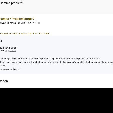
t samma problem?
arlampa? Problemlampa?
rivet:
8 mars 2023 kl. 09:37:31 »
urstrand skrivet 7 mars 2023 kl. 21:15:08
!!
625 lång 2015!
t 37mil 🫣😂😂
 att börja blinka och ser ut som en spridare, ngn felmeddelande lampa ska det vara iaf.
den inte visar ngn speciell kod utan tror mer att det blivit glapp/kontakt fel, den slutar blinka o
 vill.
t samma problem?
 koden.