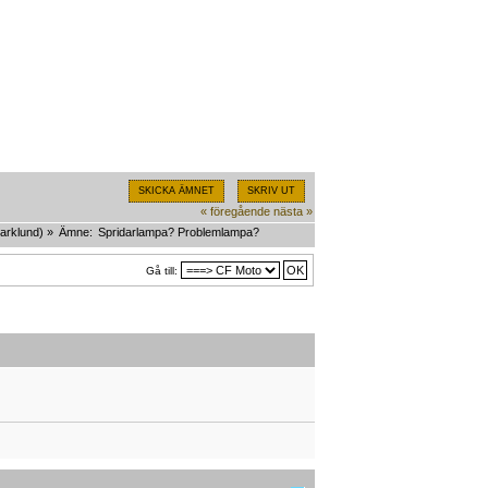
SKICKA ÄMNET
SKRIV UT
« föregående
nästa »
arklund
) »
Ämne:
Spridarlampa? Problemlampa?
Gå till: