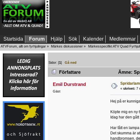
Startsida
Forum
Hjälp
Sök
Kalender
Medlemmar
ATVForum, allt om fyrhjulingar
»
Märkes diskussioner
»
Märkesspecifikt ATV Quad Fyrhjul
Sidor: [
1
]
Gå ned
Författare
Ämne: Spr
Spridarla
Emil Durstrand
«
skrivet:
7 
Gäst
Hej på er kunniga
Köpte mig en ny 
Idag har den gått
Har fått en lampa
Det skumma är att 
handbromsen, den 