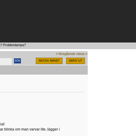
a? Problemlampa?
« föregående
nästa »
SKICKA ÄMNET
SKRIV UT
iaf.
tar blinka om man varvar lite, lägger i