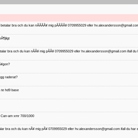
ag betalar bra och du kan nÃÂÃÂ¥ mig pÃÂÃÂ¥ 0709955029 eller hv.alexandersson@gmail.com 
Ã¶jligt
betalar bra och du kan nÃÂ¥ mig pÃÂ¥ 0709955029 eller hv.alexandersson@gmail.com ifall du 
nÃ¥gon?
¤gg raderat?
 te hd9 base
ll Can-am xmr 700/1000
talar bra och du kan nÃ¥ mig pÃ¥ 0709955029 eller hv.alexandersson@gmail.com ifall du har 