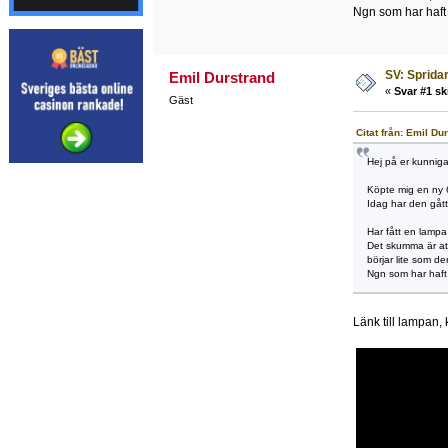
Ngn som har haf
SV: Sprid
Emil Durstrand
«
Svar #1 sk
Gäst
Citat från: Emil D
Hej på er kunniga
Köpte mig en ny 
Idag har den gåt
Har fått en lampa
Det skumma är att 
börjar lite som den
Ngn som har haf
Länk till lampan,