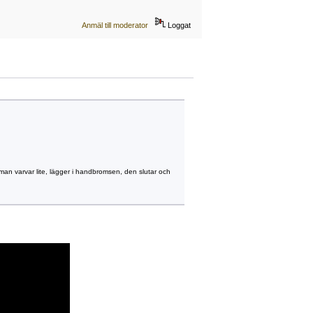
Anmäl till moderator
Loggat
m man varvar lite, lägger i handbromsen, den slutar och