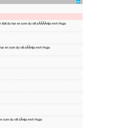
ifall du har en som du vill sÃÂÃÂ¤lja mvh Hugo
har en som du vill sÃÂ¤lja mvh Hugo
en som du vill sÃ¤lja mvh Hugo