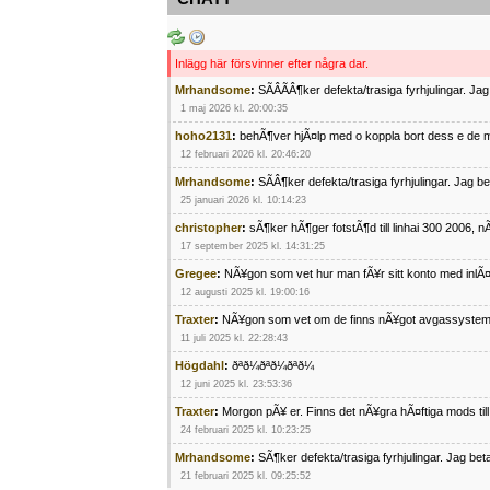
Inlägg här försvinner efter några dar.
Mrhandsome
:
SÃÂÃÂ¶ker defekta/trasiga fyrhjulingar. J
1 maj 2026 kl. 20:00:35
hoho2131
:
behÃ¶ver hjÃ¤lp med o koppla bort dess e de m
12 februari 2026 kl. 20:46:20
Mrhandsome
:
SÃÂ¶ker defekta/trasiga fyrhjulingar. Jag 
25 januari 2026 kl. 10:14:23
christopher
:
sÃ¶ker hÃ¶ger fotstÃ¶d till linhai 300 2006, 
17 september 2025 kl. 14:31:25
Gregee
:
NÃ¥gon som vet hur man fÃ¥r sitt konto med inlÃ
12 augusti 2025 kl. 19:00:16
Traxter
:
NÃ¥gon som vet om de finns nÃ¥got avgassystem
11 juli 2025 kl. 22:28:43
Högdahl
:
ðªð¼ðªð¼ðªð¼
12 juni 2025 kl. 23:53:36
Traxter
:
Morgon pÃ¥ er. Finns det nÃ¥gra hÃ¤ftiga mods ti
24 februari 2025 kl. 10:23:25
Mrhandsome
:
SÃ¶ker defekta/trasiga fyrhjulingar. Jag be
21 februari 2025 kl. 09:25:52