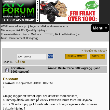
ATVForum, allt om fyrhjulingar
»
Märkes diskussioner
»
Menu ≡
Märkesspecifikt ATV Quad Fyrhjuling
»
Kawasaki
(Moderatorer:
Outlander
,
STENE
,
Rickard Marklund
) »
Ämne:
Brute force 300 vägregg
« föregående
nästa »
SKICKA ÄMNET
SKRIV UT
Sidor: [
1
]
Gå ned
Författare
Ämne: Brute force 300 vägregg (läst
6903 gånger)
Danstam
«
skrivet:
15 september 2019 kl. 10:58:50
»
Om jag lägger ett "street legal atv kit"/ett kit med blinkers,
nummerplåtshållare mm på en tex kawasaki brute force 300/kymco
mxu270 så kan jag gå till vart-det-nu-är och vägsregistrera den som en
traktorfyrhjuling?