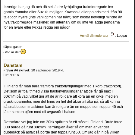
I sverige har jag då och då sett äldre fyrhjulingar trakotorregade tex
gamla Yamaha eller Suzuki möjligen Kawasaki eller polaris med. från 90
talet och nyare (inte vanligt men har hänt) som kostar betydligt mindre än
nya traktorregade maskiner. om alternaiv om du inte vil lägga pengarna
för en nyare eller lyckas regga om någon
Anmäl till moderator
Loggat
släppa gasen
- Vad är det
Danstam
«
Svar #4 skrivet:
20 september 2019 kl.
07:19:13 »
I Finland får man bara framföra traktorfyrhjulingar med T kort (traktorkort).
Det som är "ballt" med vissa traktorfyrhjulingar är att de får gå max i
60km/h på väg, vilket gör att de är roligare att köra än en cykel med en
gräsklipparmotor, men det finns en hel del åkrar att åka på, så att kunna
så snabbt som maskinen kan är roligare än en moppe som toppar 45 och
låter som en björn med ett avgasrör i halsen.
Dessvärre vet jag inte om 20hk spärren är ett måste i Finland. Brute force
300 borde gå runt 80km/h i terräng/en åker så om man använder
dubbdäck på asfalt så borde den toppa runt 60. Om jag går in på vilken