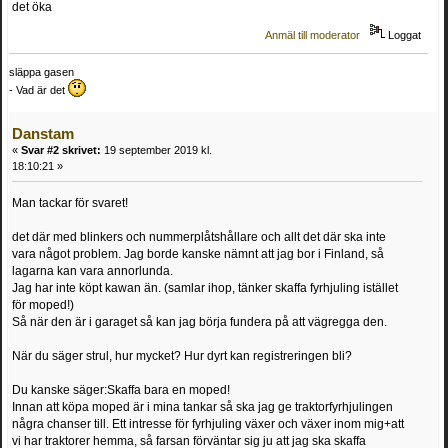
det öka
Anmäl till moderator
Loggat
släppa gasen
- Vad är det
Danstam
«
Svar #2 skrivet:
19 september 2019 kl.
18:10:21 »
Man tackar för svaret!
det där med blinkers och nummerplåtshållare och allt det där ska inte
vara något problem. Jag borde kanske nämnt att jag bor i Finland, så
lagarna kan vara annorlunda.
Jag har inte köpt kawan än. (samlar ihop, tänker skaffa fyrhjuling istället
för moped!)
Så när den är i garaget så kan jag börja fundera på att vägregga den.
När du säger strul, hur mycket? Hur dyrt kan registreringen bli?
Du kanske säger:Skaffa bara en moped!
Innan att köpa moped är i mina tankar så ska jag ge traktorfyrhjulingen
några chanser till. Ett intresse för fyrhjuling växer och växer inom mig+att
vi har traktorer hemma, så farsan förväntar sig ju att jag ska skaffa