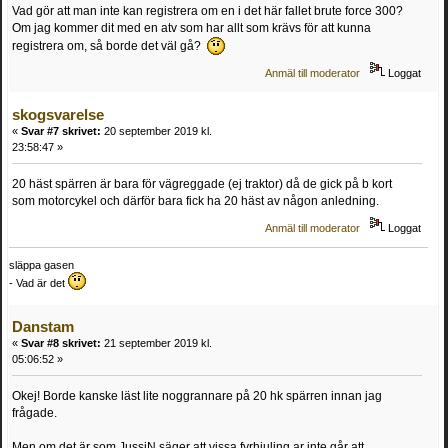
Vad gör att man inte kan registrera om en i det här fallet brute force 300?
Om jag kommer dit med en atv som har allt som krävs för att kunna
registrera om, så borde det väl gå?
Anmäl till moderator
Loggat
skogsvarelse
«
Svar #7 skrivet:
20 september 2019 kl.
23:58:47 »
20 häst spärren är bara för vägreggade (ej traktor) då de gick på b kort
som motorcykel och därför bara fick ha 20 häst av någon anledning.
Anmäl till moderator
Loggat
släppa gasen
- Vad är det
Danstam
«
Svar #8 skrivet:
21 september 2019 kl.
05:06:52 »
Okej! Borde kanske läst lite noggrannare på 20 hk spärren innan jag
frågade.
Men om det är som JussiN säger att vissa fyrhjuling ar inte går att