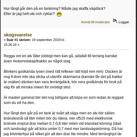
Hur långt går den på en tankning? Måste jag skaffa vägdäck?
Eller är jag helt ute och cyklar?
Anmäl till moderator
Loggat
skogsvarelse
«
Svar #1 skrivet:
19 september 2019 kl.
15:26:16 »
Regga om en atv låter jobbigt men kan gå, iallafall till terräng kanske
även motorredskap/traktor av något slag.
Blinkers godkända lysen (med rätt reflexer rätt höjd mm mm) Däcken är
nog tt dom inte ska sticka ut utanför skärmarna (kanske får det på traktor
är osäker) däcken kan vara terrängdäck, bör vara godkända för bruk på
väg för att minska risken för onödigt strul.
Är maskin gammal blir det nog billigare att köpa en som redan är reggad
som du vill ha den.
Hur långt den går på en tank är svårt att säga men en atv blir sällen
bränslesnål så liter milen bör du räkna. min cf520 med elektronisk
bränsle insprut drar mellan 0,7-0,8 liter milen vid blandad körning (stad
och landsväg) går att köra under 0,7 med mer landsvägskörning. Då har
jag bilvinterhjul på vilket gör att den drar lite mindre. Med terränghjul lär