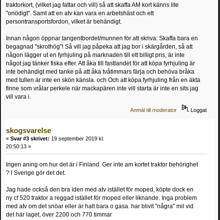
traktorkort, (vilket jag fattar och vill) så att skaffa AM kort känns lite
"onödigt". Samt att en atv kan vara en arbetshäst och ett
persontransportsfordon, vilket är behändigt.
Innan någon öppnar tangentbordet/munnen för att skriva: Skaffa bara en
begagnad "skrothög"! Så vill jag påpeka att jag bor i skärgården, så att
någon lägger ut en fyrhjuling på marknaden till ett billigt pris, är inte
något jag tänker fiska efter. Att åka till fastlandet för att köpa fyrhjuling är
inte behändigt med tanke på att åka tvåtimmars färja och behöva bråka
med tullen är inte en skön känsla. och Och att köpa fyrhjuling från en äkta
finne som vrålar perkele när mackapären inte vill starta är inte en sits jag
vill vara i.
Anmäl till moderator
Loggat
skogsvarelse
«
Svar #3 skrivet:
19 september 2019 kl.
20:50:13 »
Ingen aning om hur det är i Finland. Ger inte am kortet traktor behörighet
? I Sverige gör det det.
Jag hade också den bra iden med atv istället för moped, köpte dock en
ny cf 520 traktor a reggad istället för moped eller liknande. Inga problem
med atv om det snöar eller är halt bara o gasa. har blivit "några" mil vid
det här laget, över 2200 och 770 timmar