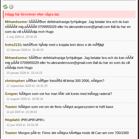
Inlägg här försvinner efter några dar.
Mrhandsome
:
SÃÂÃÂ¶ker defekta/trasiga fyrhjulingar. Jag betalar bra och du kan
nÃÂÃÂ¥ mig pÃÂÃÂ¥ 0709955029 eller hv.alexandersson@gmail.com ifall du har en
som du vill sÃÂÃÂ¤lja mvh Hugo
1 maj 2026 kl. 20:00:35
hoho2131
:
behÃ¶ver hjÃ¤lp med o koppla bort dess e de mÃ¶jligt
12 februari 2026 kl. 20:46:20
Mrhandsome
:
SÃÂ¶ker defekta/trasiga fyrhjulingar. Jag betalar bra och du kan nÃÂ¥
mig pÃÂ¥ 0709955029 eller hv.alexandersson@gmail.com ifall du har en som du vill
sÃÂ¤lja mvh Hugo
25 januari 2026 kl. 10:14:23
christopher
:
sÃ¶ker hÃ¶ger fotstÃ¶d till linhai 300 2006, nÃ¥gon?
17 september 2025 kl. 14:31:25
Gregee
:
NÃ¥gon som vet hur man fÃ¥r sitt konto med inlÃ¤gg raderat?
12 augusti 2025 kl. 19:00:16
Traxter
:
NÃ¥gon som vet om de finns nÃ¥got avgassystem te hd9 base
11 juli 2025 kl. 22:28:43
Högdahl
:
ðªð¼ðªð¼ðªð¼
12 juni 2025 kl. 23:53:36
Traxter
:
Morgon pÃ¥ er. Finns det nÃ¥gra hÃ¤ftiga mods till Can-am xmr 700/1000
24 februari 2025 kl. 10:23:25