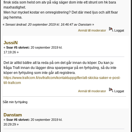
finsk sida som helst om atv på väg säger dom inte ett strunt om hk bara
maxhastighet.
Men hur mycket kostar en omregistrering? Det där med ljus och allt fixar
jag hemma.
«
Senast ändrad: 20 september 2019 kl. 16:46:47 av Danstam
»
Anmäl till moderator
Loggat
JussiN
«
Svar #5 skrivet:
20 september 2019 kl.
17:19:26 »
Det är alltid bättre att ta reda på om det går innan du köper. Du kan ju
fråga Trafi innan du lägger dina sparpengar på en fyrhjuling, så du inte
köper en fyrhjuling som inte går att registrera.
https://www.traficom.fi/sv/traficom/kontaktuppgifter/att-skicka-saker-e-post-
till-traficom
Anmäl till moderator
Loggat
Sålt min fyrhjuling
Danstam
«
Svar #6 skrivet:
20 september 2019 kl.
20:29:29 »