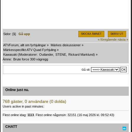
Sidor: [
1
]
Gå upp
SKICKA ÄMNET
SKRIV UT
« föregående
nästa »
ATVForum, allt om fyrhjulingar
»
Märkes diskussioner
»
Märkesspecifikt ATV Quad Fyrhjuling
»
Kawasaki
(Moderatorer:
Outlander
,
STENE
,
Rickard Marklund
) »
Ämne:
Brute force 300 vägregg
Gå till:
Online just nu.
768 gäster, 0 användare (0 dolda)
Users active in past minutes:
Flest online idag:
1113
. Flest online någonsin: 32151 (16 maj 2026 kl. 09:52:43)
CHATT