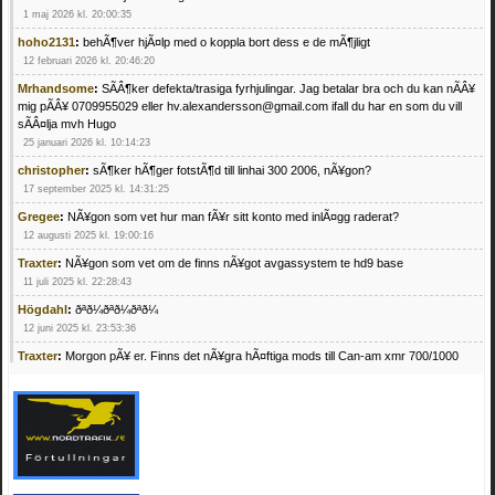
1 maj 2026 kl. 20:00:35
hoho2131
:
behÃ¶ver hjÃ¤lp med o koppla bort dess e de mÃ¶jligt
12 februari 2026 kl. 20:46:20
Mrhandsome
:
SÃÂ¶ker defekta/trasiga fyrhjulingar. Jag betalar bra och du kan nÃÂ¥
mig pÃÂ¥ 0709955029 eller hv.alexandersson@gmail.com ifall du har en som du vill
sÃÂ¤lja mvh Hugo
25 januari 2026 kl. 10:14:23
christopher
:
sÃ¶ker hÃ¶ger fotstÃ¶d till linhai 300 2006, nÃ¥gon?
17 september 2025 kl. 14:31:25
Gregee
:
NÃ¥gon som vet hur man fÃ¥r sitt konto med inlÃ¤gg raderat?
12 augusti 2025 kl. 19:00:16
Traxter
:
NÃ¥gon som vet om de finns nÃ¥got avgassystem te hd9 base
11 juli 2025 kl. 22:28:43
Högdahl
:
ðªð¼ðªð¼ðªð¼
12 juni 2025 kl. 23:53:36
Traxter
:
Morgon pÃ¥ er. Finns det nÃ¥gra hÃ¤ftiga mods till Can-am xmr 700/1000
24 februari 2025 kl. 10:23:25
Mrhandsome
:
SÃ¶ker defekta/trasiga fyrhjulingar. Jag betalar bra och du kan nÃ¥ mig
pÃ¥ 0709955029 eller hv.alexandersson@gmail.com ifall du har en som du vill sÃ¤lja
mvh Hugo
21 februari 2025 kl. 09:25:52
Oscar5
:
NÃ¥gon som vet vad man kan begÃ¤ra fÃ¶r en Honda TRX 350 FE 2005