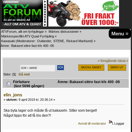
ATVForum, allt om fyrhjulingar
»
Märkes diskussioner
»
Menu ≡
Märkesspecifikt ATV Quad Fyrhjuling
»
Kawasaki
(Moderatorer:
Outlander
,
STENE
,
Rickard Marklund
) »
Ämne:
Bakaxel sittre fast kfx 400 -06
« föregående
nästa »
SKICKA ÄMNET
SKRIV UT
Sidor: [
1
]
Gå ned
Författare
Ämne: Bakaxel sittre fast kfx 400 -06
(läst 5696 gånger)
elin_jons
«
skrivet:
9 april 2019 kl. 20:36:14 »
Ska byta lager och måste få ut bakaxeln. Sitter som berget!
Något tipps för att få lös den?!
Anmäl till moderator
Loggat