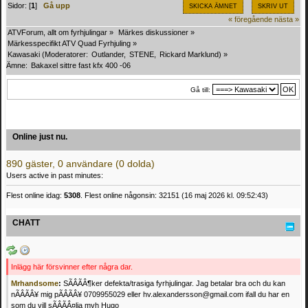
Sidor: [
1
]
Gå upp
SKICKA ÄMNET
SKRIV UT
« föregående
nästa »
ATVForum, allt om fyrhjulingar
»
Märkes diskussioner
»
Märkesspecifikt ATV Quad Fyrhjuling
»
Kawasaki
(Moderatorer:
Outlander
,
STENE
,
Rickard Marklund
) »
Ämne:
Bakaxel sittre fast kfx 400 -06
Gå till:
Online just nu.
890 gäster, 0 användare (0 dolda)
Users active in past minutes:
Flest online idag:
5308
. Flest online någonsin: 32151 (16 maj 2026 kl. 09:52:43)
CHATT
Inlägg här försvinner efter några dar.
Mrhandsome
:
SÃÂÃÂ¶ker defekta/trasiga fyrhjulingar. Jag betalar bra och du kan
nÃÂÃÂ¥ mig pÃÂÃÂ¥ 0709955029 eller hv.alexandersson@gmail.com ifall du har en
som du vill sÃÂÃÂ¤lja mvh Hugo