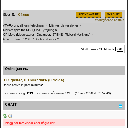
Sidor: [
1
]
Gå upp
SKICKA ÄMNET
SKRIV UT
« föregående
nästa »
ATVForum, allt om fyrhjulingar
»
Märkes diskussioner
»
Märkesspecifikt ATV Quad Fyrhjuling
»
CF Moto
(Moderatorer:
Outlander
,
STENE
,
Rickard Marklund
) »
Ämne:
c force 520 L -18 fel och brister ?
Gå till:
Online just nu.
997 gäster, 0 användare (0 dolda)
Users active in past minutes:
Flest online idag:
1113
. Flest online någonsin: 32151 (16 maj 2026 kl. 09:52:43)
CHATT
Inlägg här försvinner efter några dar.