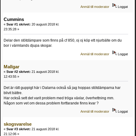
Anmäl till moderator
Loggat
Cummins
«
Svar #1 skrivet:
20 augusti 2018 kl.
23:35:28 »
Delar den stötdämpare som finns på cf 850, oj oj köp ett njurbälte om du
bor i värmlands djupa skogar.
Anmäl till moderator
Loggat
Mallgar
«
Svar #2 skrivet:
21 augusti 2018 kl.
12:43:55 »
Det är rätt guppigt här i Dalarna också så jag hoppas stötdämparna har
blivit bättre.
Har också sett det varit problem med tröga växlar, överhettning mm.
Någon som vet om dessa problem fortfarande finns kvar ?
Anmäl till moderator
Loggat
skogsvarelse
«
Svar #3 skrivet:
21 augusti 2018 kl.
21:12:06 »