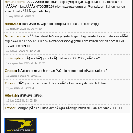
Mrhandsome
:
SÃÂÃÂ¶ker defekta/trasiga fyrhjulingar. Jag betalar bra och du kan
nÃÂÃÂ¥ mig pÃÂÃÂ¥ 0709955029 eller hv.alexandersson@gmail.com ifall du har en
som du vill sÃÂÃÂ¤lja mvh Hugo
1 maj 2026 kl. 20:00:35
hoho2131
:
behÃ¶ver hjÃ¤lp med o koppla bort dess e de mÃ¶jligt
12 februari 2026 kl. 20:46:20
Mrhandsome
:
SÃÂ¶ker defekta/trasiga fyrhjulingar. Jag betalar bra och du kan nÃÂ¥
mig pÃÂ¥ 0709955029 eller hv.alexandersson@gmail.com ifall du har en som du vill
sÃÂ¤lja mvh Hugo
25 januari 2026 kl. 10:14:23
christopher
:
sÃ¶ker hÃ¶ger fotstÃ¶d till linhai 300 2006, nÃ¥gon?
17 september 2025 kl. 14:31:25
Gregee
:
NÃ¥gon som vet hur man fÃ¥r sitt konto med inlÃ¤gg raderat?
12 augusti 2025 kl. 19:00:16
Traxter
:
NÃ¥gon som vet om de finns nÃ¥got avgassystem te hd9 base
11 juli 2025 kl. 22:28:43
Högdahl
:
ðªð¼ðªð¼ðªð¼
12 juni 2025 kl. 23:53:36
Traxter
:
Morgon pÃ¥ er. Finns det nÃ¥gra hÃ¤ftiga mods till Can-am xmr 700/1000
24 februari 2025 kl. 10:23:25
Mrhandsome
:
SÃ¶ker defekta/trasiga fyrhjulingar. Jag betalar bra och du kan nÃ¥ mig
pÃ¥ 0709955029 eller hv.alexandersson@gmail.com ifall du har en som du vill sÃ¤lja
mvh Hugo