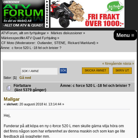
ATVForum, allt om fyrhjulingar
»
Märkes diskussioner
»
Menu ≡
Märkesspecifikt ATV Quad Fyrhjuling
»
CF Moto
(Moderatorer:
Outlander
,
STENE
,
Rickard Marklund
) »
Ämne:
c force 520 L -18 fel och brister ?
« föregående
nästa »
SKICKA ÄMNET
SKRIV UT
Sidor: [
1
]
Gå ned
Författare
Ämne: c force 520 L -18 fel och brister ?
(läst 5379 gånger)
Mallgar
«
skrivet:
20 augusti 2018 kl. 13:14:44 »
Hej,
Funderar på att köpa en ny c-force 520 L men skulle gärna vilja höra om
det finns någon som har erfarenhet av denna maskin och som kan ge lite
feedback på svagheter mm.