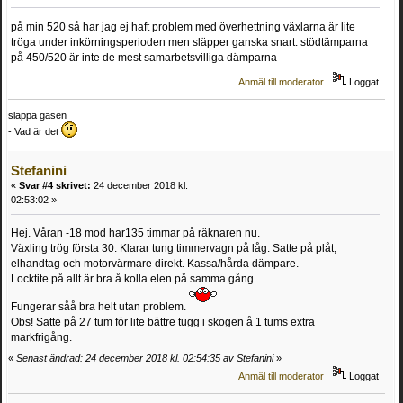
på min 520 så har jag ej haft problem med överhettning växlarna är lite
tröga under inkörningsperioden men släpper ganska snart. stödtämparna
på 450/520 är inte de mest samarbetsvilliga dämparna
Anmäl till moderator
Loggat
släppa gasen
- Vad är det
Stefanini
«
Svar #4 skrivet:
24 december 2018 kl.
02:53:02 »
Hej. Våran -18 mod har135 timmar på räknaren nu.
Växling trög första 30. Klarar tung timmervagn på låg. Satte på plåt,
elhandtag och motorvärmare direkt. Kassa/hårda dämpare.
Locktite på allt är bra å kolla elen på samma gång
Fungerar såå bra helt utan problem.
Obs! Satte på 27 tum för lite bättre tugg i skogen å 1 tums extra
markfrigång.
«
Senast ändrad: 24 december 2018 kl. 02:54:35 av Stefanini
»
Anmäl till moderator
Loggat