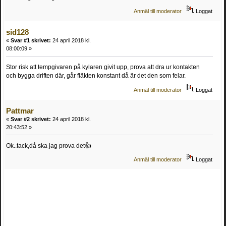
Anmäl till moderator
Loggat
sid128
«
Svar #1 skrivet:
24 april 2018 kl.
08:00:09 »
Stor risk att tempgivaren på kylaren givit upp, prova att dra ur kontakten
och bygga driften där, går fläkten konstant då är det den som felar.
Anmäl till moderator
Loggat
Pattmar
«
Svar #2 skrivet:
24 april 2018 kl.
20:43:52 »
Ok..tack,då ska jag prova det👍
Anmäl till moderator
Loggat