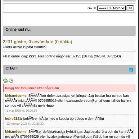
Gå till:
Online just nu.
2231 gäster, 0 användare (0 dolda)
Users active in past minutes:
Flest online idag:
2223
. Flest online någonsin: 32151 (16 maj 2026 kl. 09:52:43)
CHATT
Inlägg här försvinner efter några dar.
Mrhandsome
:
SÃÂÃÂ¶ker defekta/trasiga fyrhjulingar. Jag betalar bra och du kan
nÃÂÃÂ¥ mig pÃÂÃÂ¥ 0709955029 eller hv.alexandersson@gmail.com ifall du har en
som du vill sÃÂÃÂ¤lja mvh Hugo
1 maj 2026 kl. 20:00:35
hoho2131
:
behÃ¶ver hjÃ¤lp med o koppla bort dess e de mÃ¶jligt
12 februari 2026 kl. 20:46:20
Mrhandsome
:
SÃÂ¶ker defekta/trasiga fyrhjulingar. Jag betalar bra och du kan nÃÂ¥
mig pÃÂ¥ 0709955029 eller hv.alexandersson@gmail.com ifall du har en som du vill