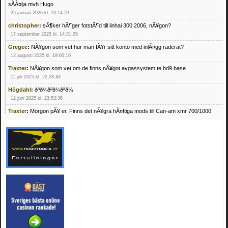
sÃÂ¤lja mvh Hugo
25 januari 2026 kl. 10:14:23
christopher
:
sÃ¶ker hÃ¶ger fotstÃ¶d till linhai 300 2006, nÃ¥gon?
17 september 2025 kl. 14:31:25
Gregee
:
NÃ¥gon som vet hur man fÃ¥r sitt konto med inlÃ¤gg raderat?
12 augusti 2025 kl. 19:00:16
Traxter
:
NÃ¥gon som vet om de finns nÃ¥got avgassystem te hd9 base
11 juli 2025 kl. 22:28:43
Högdahl
:
ðªð¼ðªð¼ðªð¼
12 juni 2025 kl. 23:53:36
Traxter
:
Morgon pÃ¥ er. Finns det nÃ¥gra hÃ¤ftiga mods till Can-am xmr 700/1000
24 februari 2025 kl. 10:23:25
Mrhandsome
:
SÃ¶ker defekta/trasiga fyrhjulingar. Jag betalar bra och du kan nÃ¥ mig
pÃ¥ 0709955029 eller hv.alexandersson@gmail.com ifall du har en som du vill sÃ¤lja
mvh Hugo
21 februari 2025 kl. 09:25:52
Oscar5
:
NÃ¥gon som vet vad man kan begÃ¤ra fÃ¶r en Honda TRX 350 FE 2005
med snÃ¶blad som fungerar utmÃ¤rkt .Har Ã¤rft den
4 februari 2025 kl. 19:20:50
Oscar5
:
44
4 februari 2025 kl. 19:15:36
Greger59
:
NÃ¤gon som vet har en Cetek 500 EFI