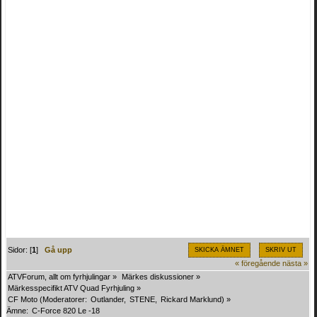
Sidor: [
1
]
Gå upp
SKICKA ÄMNET
SKRIV UT
« föregående
nästa »
ATVForum, allt om fyrhjulingar
»
Märkes diskussioner
»
Märkesspecifikt ATV Quad Fyrhjuling
»
CF Moto
(Moderatorer:
Outlander
,
STENE
,
Rickard Marklund
) »
Ämne:
C-Force 820 Le -18