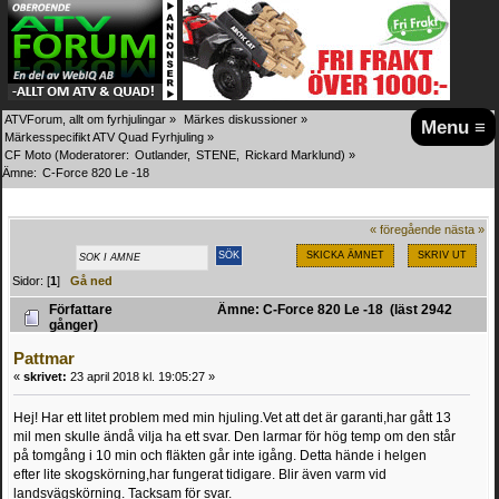
ATVForum, allt om fyrhjulingar
»
Märkes diskussioner
»
Menu ≡
Märkesspecifikt ATV Quad Fyrhjuling
»
CF Moto
(Moderatorer:
Outlander
,
STENE
,
Rickard Marklund
) »
Ämne:
C-Force 820 Le -18
« föregående
nästa »
SKICKA ÄMNET
SKRIV UT
Sidor: [
1
]
Gå ned
Författare
Ämne: C-Force 820 Le -18 (läst 2942
gånger)
Pattmar
«
skrivet:
23 april 2018 kl. 19:05:27 »
Hej! Har ett litet problem med min hjuling.Vet att det är garanti,har gått 13
mil men skulle ändå vilja ha ett svar. Den larmar för hög temp om den står
på tomgång i 10 min och fläkten går inte igång. Detta hände i helgen
efter lite skogskörning,har fungerat tidigare. Blir även varm vid
landsvägskörning. Tacksam för svar.