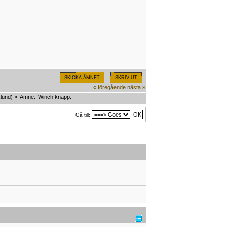
SKICKA ÄMNET
SKRIV UT
« föregående
nästa »
lund
) »
Ämne:
Winch knapp.
Gå till: