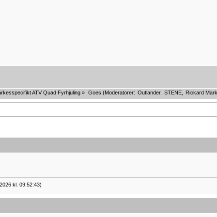
rkesspecifikt ATV Quad Fyrhjuling
»
Goes
(Moderatorer:
Outlander
,
STENE
,
Rickard Mark
2026 kl. 09:52:43)