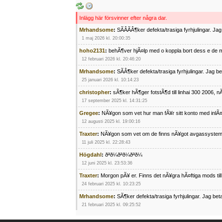
Inlägg här försvinner efter några dar.
Mrhandsome
:
SÃÂÃÂ¶ker defekta/trasiga fyrhjulingar. J
1 maj 2026 kl. 20:00:35
hoho2131
:
behÃ¶ver hjÃ¤lp med o koppla bort dess e de m
12 februari 2026 kl. 20:46:20
Mrhandsome
:
SÃÂ¶ker defekta/trasiga fyrhjulingar. Jag 
25 januari 2026 kl. 10:14:23
christopher
:
sÃ¶ker hÃ¶ger fotstÃ¶d till linhai 300 2006, 
17 september 2025 kl. 14:31:25
Gregee
:
NÃ¥gon som vet hur man fÃ¥r sitt konto med inlÃ
12 augusti 2025 kl. 19:00:16
Traxter
:
NÃ¥gon som vet om de finns nÃ¥got avgassystem
11 juli 2025 kl. 22:28:43
Högdahl
:
ðªð¼ðªð¼ðªð¼
12 juni 2025 kl. 23:53:36
Traxter
:
Morgon pÃ¥ er. Finns det nÃ¥gra hÃ¤ftiga mods ti
24 februari 2025 kl. 10:23:25
Mrhandsome
:
SÃ¶ker defekta/trasiga fyrhjulingar. Jag be
21 februari 2025 kl. 09:25:52
Oscar5
:
NÃ¥gon som vet vad man kan begÃ¤ra fÃ¶r en Ho