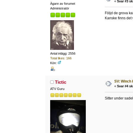
«
Svar #3 sk
Ägare av forumet
Administratör
Följd de grova ka
Kanske finns det 
Antal inlägg: 2556
Total likes: 166
Kön:
SV: Winch 
Tictic
«
Svar #4 sk
ATV Guru
Sitter under sadel