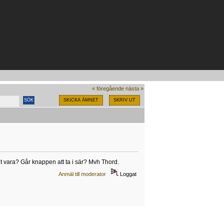
« föregående
nästa »
SKICKA ÄMNET
SKRIV UT
 vara? Går knappen att ta i sär? Mvh Thord.
Anmäl till moderator
Loggat