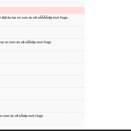
ifall du har en som du vill sÃÂÃÂ¤lja mvh Hugo
har en som du vill sÃÂ¤lja mvh Hugo
en som du vill sÃ¤lja mvh Hugo