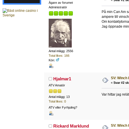
«
Svar #1 sk
Ägare av forumet
Administratör
På min Can Am så 
ampere till vinsch
Om kontaktytorna 
Jag öppnade min k
Antal inlägg: 2556
Total likes: 166
Kön:
SV: Winch 
Hjalmar1
«
Svar #2 sk
ATV Amatör
Var hittar jag relä
Antal inlägg: 13
Total likes: 0
ATV eller Fyrhjuling?
SV: Winch 
Rickard Marklund