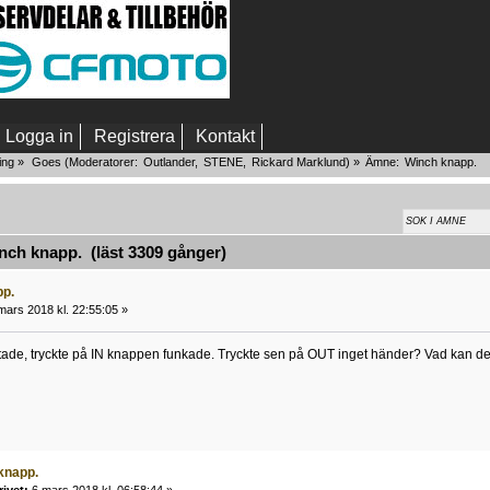
Logga in
Registrera
Kontakt
ing
»
Goes
(Moderatorer:
Outlander
,
STENE
,
Rickard Marklund
) »
Ämne:
Winch knapp.
ch knapp. (läst 3309 gånger)
pp.
mars 2018 kl. 22:55:05 »
tade, tryckte på IN knappen funkade. Tryckte sen på OUT inget händer? Vad kan det
knapp.