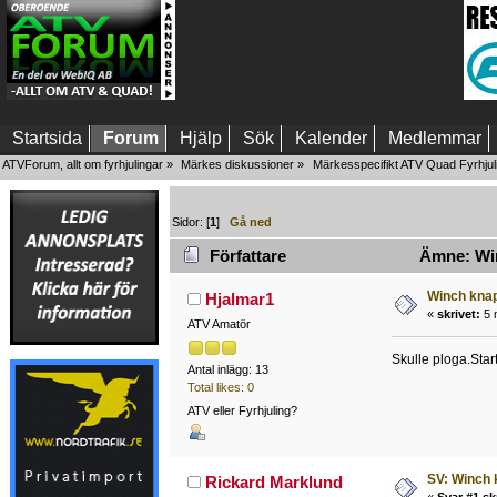
Startsida
Forum
Hjälp
Sök
Kalender
Medlemmar
ATVForum, allt om fyrhjulingar
»
Märkes diskussioner
»
Märkesspecifikt ATV Quad Fyrhjul
Sidor: [
1
]
Gå ned
Författare
Ämne: Win
Winch kna
Hjalmar1
«
skrivet:
5 
ATV Amatör
Skulle ploga.Star
Antal inlägg: 13
Total likes: 0
ATV eller Fyrhjuling?
SV: Winch 
Rickard Marklund