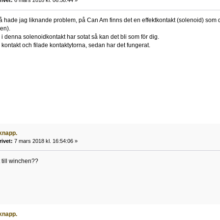
rivet:
6 mars 2018 kl. 06:58:44 »
hade jag liknande problem, på Can Am finns det en effektkontakt (solenoid) som dr
en).
i denna solenoidkontakt har sotat så kan det bli som för dig.
ontakt och filade kontaktytorna, sedan har det fungerat.
knapp.
rivet:
7 mars 2018 kl. 16:54:06 »
t till winchen??
knapp.