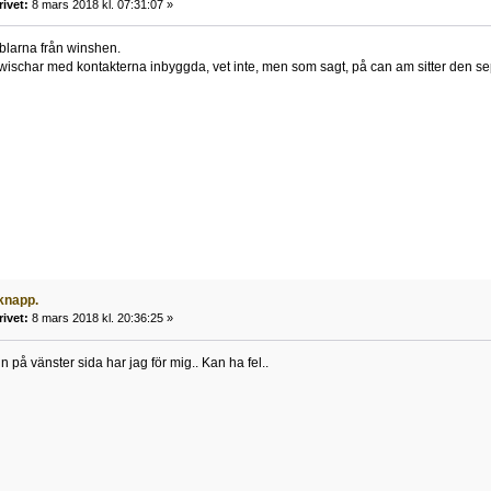
rivet:
8 mars 2018 kl. 07:31:07 »
blarna från winshen.
wischar med kontakterna inbyggda, vet inte, men som sagt, på can am sitter den se
knapp.
rivet:
8 mars 2018 kl. 20:36:25 »
n på vänster sida har jag för mig.. Kan ha fel..