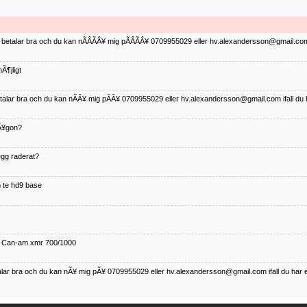
ag betalar bra och du kan nÃÂÃÂ¥ mig pÃÂÃÂ¥ 0709955029 eller hv.alexandersson@gmail.com 
Ã¶jligt
betalar bra och du kan nÃÂ¥ mig pÃÂ¥ 0709955029 eller hv.alexandersson@gmail.com ifall du 
nÃ¥gon?
¤gg raderat?
 te hd9 base
ll Can-am xmr 700/1000
talar bra och du kan nÃ¥ mig pÃ¥ 0709955029 eller hv.alexandersson@gmail.com ifall du har 
nda TRX 350 FE 2005 med snÃ¶blad som fungerar utmÃ¤rkt .Har Ã¤rft den