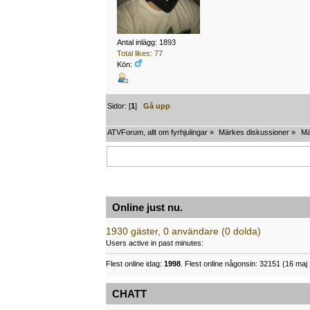
Antal inlägg: 1893
Total likes: 77
Kön:
Sidor: [
1
]
Gå upp
ATVForum, allt om fyrhjulingar
»
Märkes diskussioner
»
Mä
Online just nu.
1930 gäster, 0 användare (0 dolda)
Users active in past minutes:
Flest online idag:
1998
. Flest online någonsin: 32151 (16 maj 
CHATT