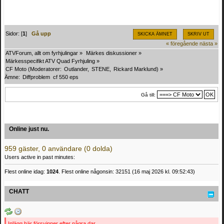
Sidor: [
1
]
Gå upp
SKICKA ÄMNET
SKRIV UT
« föregående
nästa »
ATVForum, allt om fyrhjulingar
»
Märkes diskussioner
»
Märkesspecifikt ATV Quad Fyrhjuling
»
CF Moto
(Moderatorer:
Outlander
,
STENE
,
Rickard Marklund
) »
Ämne:
Diffproblem  cf 550 eps
Gå till:
Online just nu.
959 gäster, 0 användare (0 dolda)
Users active in past minutes:
Flest online idag:
1024
. Flest online någonsin: 32151 (16 maj 2026 kl. 09:52:43)
CHATT
Inlägg här försvinner efter några dar.