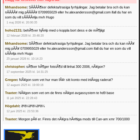
Mrhandsome
:
SÃÂÃÂ¶ker defekta/trasiga fyrhjulingar. Jag betalar bra och du kan
nÃÂÃÂ¥ mig pÃÂÃÂ¥ 0709955029 eller hv.alexandersson@gmail.com ifall du har en
som du vill sÃÂÃÂ¤lja mvh Hugo
1 maj 2026 kl. 20:00:35
hoho2131
:
behÃ¶ver hjÃ¤lp med o koppla bort dess e de mÃ¶jligt
12 februari 2026 kl. 20:46:20
Mrhandsome
:
SÃÂ¶ker defekta/trasiga fyrhjulingar. Jag betalar bra och du kan nÃÂ¥
mig pÃÂ¥ 0709955029 eller hv.alexandersson@gmail.com ifall du har en som du vill
sÃÂ¤lja mvh Hugo
25 januari 2026 kl. 10:14:23
christopher
:
sÃ¶ker hÃ¶ger fotstÃ¶d till linhai 300 2006, nÃ¥gon?
17 september 2025 kl. 14:31:25
Gregee
:
NÃ¥gon som vet hur man fÃ¥r sitt konto med inlÃ¤gg raderat?
12 augusti 2025 kl. 19:00:16
Traxter
:
NÃ¥gon som vet om de finns nÃ¥got avgassystem te hd9 base
11 juli 2025 kl. 22:28:43
Högdahl
:
ðªð¼ðªð¼ðªð¼
12 juni 2025 kl. 23:53:36
Traxter
:
Morgon pÃ¥ er. Finns det nÃ¥gra hÃ¤ftiga mods till Can-am xmr 700/1000
24 februari 2025 kl. 10:23:25
Mrhandsome
:
SÃ¶ker defekta/trasiga fyrhjulingar. Jag betalar bra och du kan nÃ¥ mig
pÃ¥ 0709955029 eller hv.alexandersson@gmail.com ifall du har en som du vill sÃ¤lja