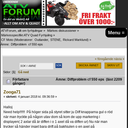
ATVForum, allt om fyrhjulingar
»
Märkes diskussioner
»
Menu ≡
Märkesspecifikt ATV Quad Fyrhjuling
»
CF Moto
(Moderatorer:
Outlander
,
STENE
,
Rickard Marklund
) »
Ämne:
Diffproblem  cf 550 eps
« föregående
nästa »
SKICKA ÄMNET
SKRIV UT
Sidor: [
1
]
Gå ned
Författare
Ämne: Diffproblem cf 550 eps (läst 2209
gånger)
Zooga71
«
skrivet:
4 januari 2018 kl. 09:36:59 »
Halloj
Need help!!!!!! På höger sida på styret sitter ju Diff knapparna gul o röd
när man tryckte på någon utav dom så kom de upp markering i
displayen( 2 axlar då är diffen i o 1 axel då va diffen ur) Nu när man
trycker så händer inget bara drift på bakhjulen o en axel på