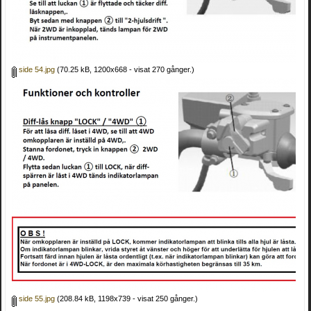
side 54.jpg
(70.25 kB, 1200x668 - visat 270 gånger.)
side 55.jpg
(208.84 kB, 1198x739 - visat 250 gånger.)