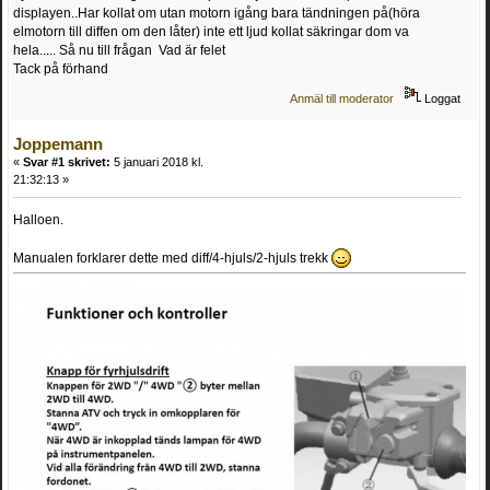
displayen..Har kollat om utan motorn igång bara tändningen på(höra
elmotorn till diffen om den låter) inte ett ljud kollat säkringar dom va
hela..... Så nu till frågan Vad är felet
Tack på förhand
Anmäl till moderator
Loggat
Joppemann
«
Svar #1 skrivet:
5 januari 2018 kl.
21:32:13 »
Halloen.
Manualen forklarer dette med diff/4-hjuls/2-hjuls trekk