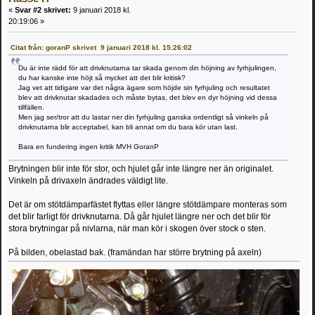
«
Svar #2 skrivet:
9 januari 2018 kl.
20:19:06 »
Citat från: goranP skrivet 9 januari 2018 kl. 15:26:02
Du är inte rädd för att drivknutarna tar skada genom din höjning av fyrhjulingen,
du har kanske inte höjt så mycket att det blir kritisk?
Jag vet att tidigare var det några ägare som höjde sin fyrhjuling och resultatet
blev att drivknutar skadades och måste bytas, det blev en dyr höjning vid dessa
tillfällen.
Men jag ser/tror att du lastar ner din fyrhjuling ganska ordentligt så vinkeln på
drivknutarna blir acceptabel, kan bli annat om du bara kör utan last.
Bara en fundering ingen kritik MVH GoranP
Brytningen blir inte för stor, och hjulet går inte längre ner än originalet.
Vinkeln på drivaxeln ändrades väldigt lite.
Det är om stötdämparfästet flyttas eller längre stötdämpare monteras som
det blir farligt för drivknutarna. Då går hjulet längre ner och det blir för
stora brytningar på nivlarna, när man kör i skogen över stock o sten.
På bilden, obelastad bak. (framändan har större brytning på axeln)