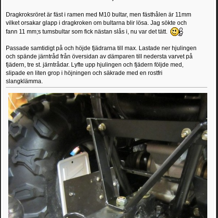
Dragkroksröret är fäst i ramen med M10 bultar, men fästhålen är 11mm
vilket orsakar glapp i dragkroken om bultarna blir lösa. Jag sökte och
fann 11 mm;s tumsbultar som fick nästan slås i, nu var det tätt.
Passade samtidigt på och höjde fjädrarna till max. Lastade ner hjulingen
och spände järntråd från översidan av dämparen till nedersta varvet på
fjädern, tre st. järntrådar. Lyfte upp hjulingen och fjädern följde med,
slipade en liten grop i höjningen och säkrade med en rostfri
slangklämma.