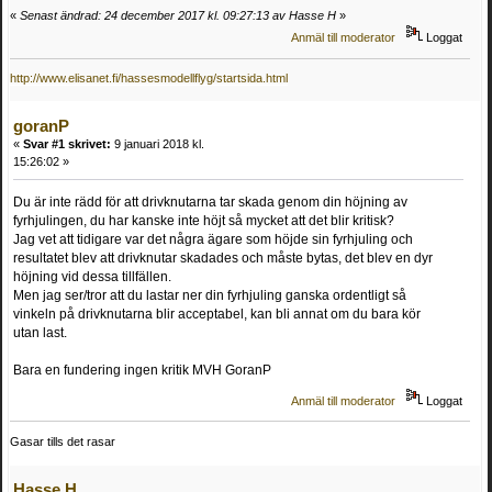
«
Senast ändrad: 24 december 2017 kl. 09:27:13 av Hasse H
»
Anmäl till moderator
Loggat
http://www.elisanet.fi/hassesmodellflyg/startsida.html
goranP
«
Svar #1 skrivet:
9 januari 2018 kl.
15:26:02 »
Du är inte rädd för att drivknutarna tar skada genom din höjning av
fyrhjulingen, du har kanske inte höjt så mycket att det blir kritisk?
Jag vet att tidigare var det några ägare som höjde sin fyrhjuling och
resultatet blev att drivknutar skadades och måste bytas, det blev en dyr
höjning vid dessa tillfällen.
Men jag ser/tror att du lastar ner din fyrhjuling ganska ordentligt så
vinkeln på drivknutarna blir acceptabel, kan bli annat om du bara kör
utan last.
Bara en fundering ingen kritik MVH GoranP
Anmäl till moderator
Loggat
Gasar tills det rasar
Hasse H