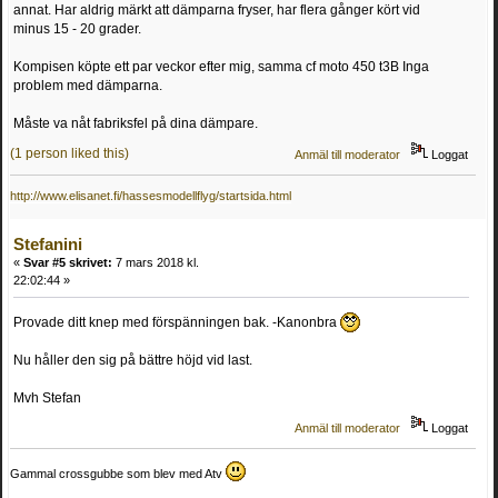
annat. Har aldrig märkt att dämparna fryser, har flera gånger kört vid
minus 15 - 20 grader.
Kompisen köpte ett par veckor efter mig, samma cf moto 450 t3B Inga
problem med dämparna.
Måste va nåt fabriksfel på dina dämpare.
(1 person liked this)
Anmäl till moderator
Loggat
http://www.elisanet.fi/hassesmodellflyg/startsida.html
Stefanini
«
Svar #5 skrivet:
7 mars 2018 kl.
22:02:44 »
Provade ditt knep med förspänningen bak. -Kanonbra
Nu håller den sig på bättre höjd vid last.
Mvh Stefan
Anmäl till moderator
Loggat
Gammal crossgubbe som blev med Atv