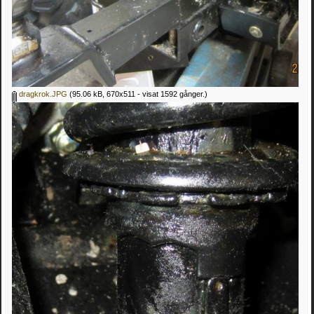
dragkrok.JPG
(95.06 kB, 670x511 - visat 1592 gånger.)