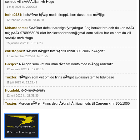
som du vill sÃÂÃÂ¤lja mvh Hugo
1 maj 2026 kl. 20:00:35
hoho2131
:
behÃ¶ver hjÃ¤lp med o koppla bort dess e de mÃ¶jligt
12 februari 2026 kl. 20:46:20
Mrhandsome
:
SÃÂ¶ker defekta/trasiga fyrhjulingar. Jag betalar bra och du kan nÃÂ¥
mig pÃÂ¥ 0709955029 eller hv.alexandersson@gmail.com ifall du har en som du vill
sÃÂ¤lja mvh Hugo
25 januari 2026 kl. 10:14:23
christopher
:
sÃ¶ker hÃ¶ger fotstÃ¶d till linhai 300 2006, nÃ¥gon?
17 september 2025 kl. 14:31:25
Gregee
:
NÃ¥gon som vet hur man fÃ¥r sitt konto med inlÃ¤gg raderat?
12 augusti 2025 kl. 19:00:16
Traxter
:
NÃ¥gon som vet om de finns nÃ¥got avgassystem te hd9 base
11 juli 2025 kl. 22:28:43
Högdahl
:
ðªð¼ðªð¼ðªð¼
12 juni 2025 kl. 23:53:36
Traxter
:
Morgon pÃ¥ er. Finns det nÃ¥gra hÃ¤ftiga mods till Can-am xmr 700/1000
24 februari 2025 kl. 10:23:25
Mrhandsome
:
SÃ¶ker defekta/trasiga fyrhjulingar. Jag betalar bra och du kan nÃ¥ mig
pÃ¥ 0709955029 eller hv.alexandersson@gmail.com ifall du har en som du vill sÃ¤lja
mvh Hugo
21 februari 2025 kl. 09:25:52
Oscar5
:
NÃ¥gon som vet vad man kan begÃ¤ra fÃ¶r en Honda TRX 350 FE 2005