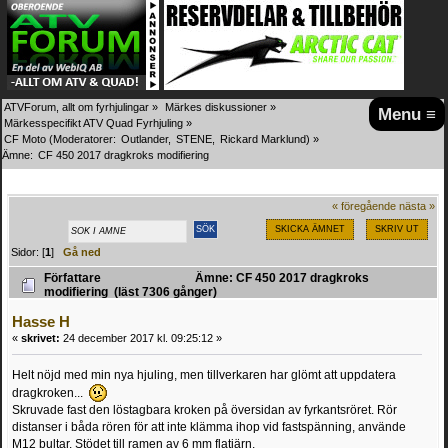
ATVForum, allt om fyrhjulingar
»
Märkes diskussioner
»
Menu ≡
Märkesspecifikt ATV Quad Fyrhjuling
»
CF Moto
(Moderatorer:
Outlander
,
STENE
,
Rickard Marklund
) »
Ämne:
CF 450 2017 dragkroks modifiering
« föregående
nästa »
SKICKA ÄMNET
SKRIV UT
Sidor: [
1
]
Gå ned
Författare
Ämne: CF 450 2017 dragkroks
modifiering (läst 7306 gånger)
Hasse H
«
skrivet:
24 december 2017 kl. 09:25:12 »
Helt nöjd med min nya hjuling, men tillverkaren har glömt att uppdatera
dragkroken...
Skruvade fast den löstagbara kroken på översidan av fyrkantsröret. Rör
distanser i båda rören för att inte klämma ihop vid fastspänning, använde
M12 bultar. Stödet till ramen av 6 mm flatjärn.