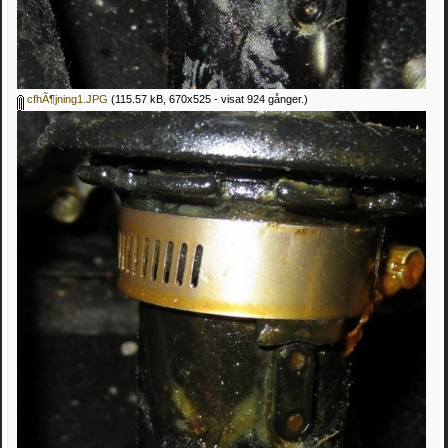
cfhÃ¶jning1.JPG
(115.57 kB, 670x525 - visat 924 gånger.)