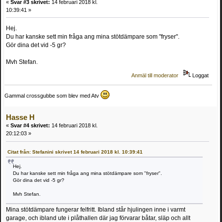
«
Svar #3 skrivet:
14 februari 2018 kl.
10:39:41 »
Hej.
Du har kanske sett min fråga ang mina stötdämpare som "fryser".
Gör dina det vid -5 gr?
Mvh Stefan.
Anmäl till moderator
Loggat
Gammal crossgubbe som blev med Atv
Hasse H
«
Svar #4 skrivet:
14 februari 2018 kl.
20:12:03 »
Citat från: Stefanini skrivet 14 februari 2018 kl. 10:39:41
Hej.
Du har kanske sett min fråga ang mina stötdämpare som "fryser".
Gör dina det vid -5 gr?
Mvh Stefan.
Mina stötdämpare fungerar felfritt. Ibland står hjulingen inne i varmt
garage, och ibland ute i plåthallen där jag förvarar båtar, släp och allt