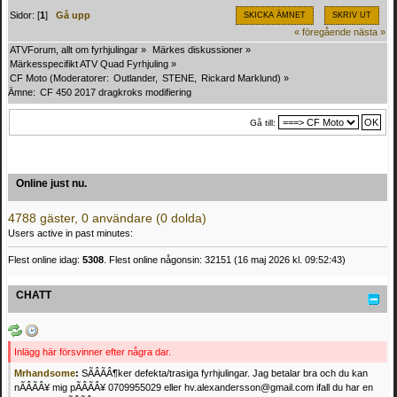
Sidor: [
1
]
Gå upp
SKICKA ÄMNET
SKRIV UT
« föregående
nästa »
ATVForum, allt om fyrhjulingar
»
Märkes diskussioner
»
Märkesspecifikt ATV Quad Fyrhjuling
»
CF Moto
(Moderatorer:
Outlander
,
STENE
,
Rickard Marklund
) »
Ämne:
CF 450 2017 dragkroks modifiering
Gå till:
Online just nu.
4788 gäster, 0 användare (0 dolda)
Users active in past minutes:
Flest online idag:
5308
. Flest online någonsin: 32151 (16 maj 2026 kl. 09:52:43)
CHATT
Inlägg här försvinner efter några dar.
Mrhandsome
:
SÃÂÃÂ¶ker defekta/trasiga fyrhjulingar. Jag betalar bra och du kan
nÃÂÃÂ¥ mig pÃÂÃÂ¥ 0709955029 eller hv.alexandersson@gmail.com ifall du har en