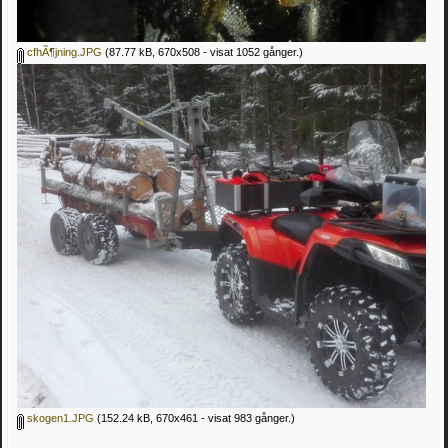
cfhÃ¶jning.JPG
(87.77 kB, 670x508 - visat 1052 gånger.)
skogen1.JPG
(152.24 kB, 670x461 - visat 983 gånger.)