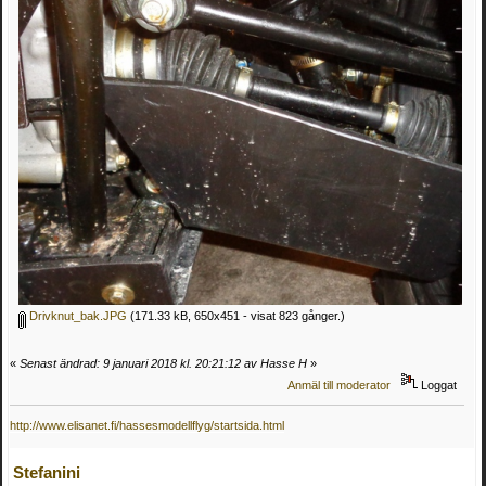
Drivknut_bak.JPG
(171.33 kB, 650x451 - visat 823 gånger.)
«
Senast ändrad: 9 januari 2018 kl. 20:21:12 av Hasse H
»
Anmäl till moderator
Loggat
http://www.elisanet.fi/hassesmodellflyg/startsida.html
Stefanini