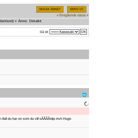
SKICKA ÄMNET
SKRIV UT
« föregående
nästa »
Marklund
) »
Ämne:
Dekalkit
Gå till:
ifall du har en som du vill sÃÂÃÂ¤lja mvh Hugo