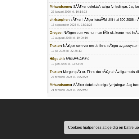
Mrhandsome
:
SÃÂ¶ker defekta/trasiga fyrhjulingar. Jag 
25 januari 2026 kl. 10:14:23
christopher
:
sÃ¶ker hÃ¶ger fotstÃ¶d till linhai 300 2006, 
17 september 2025 kl. 14:31:25
Gregee
:
NÃ¥gon som vet hur man fÃ¥r sitt konto med inlÃ
12 augusti 2025 kl. 19:00:16
Traxter
:
NÃ¥gon som vet om de finns nÃ¥got avgassystem
11 juli 2025 kl. 22:28:43
Högdahl
:
ðªð¼ðªð¼ðªð¼
12 juni 2025 kl. 23:53:36
Traxter
:
Morgon pÃ¥ er. Finns det nÃ¥gra hÃ¤ftiga mods ti
24 februari 2025 kl. 10:23:25
Mrhandsome
:
SÃ¶ker defekta/trasiga fyrhjulingar. Jag be
21 februari 2025 kl. 09:25:52
Oscar5
:
NÃ¥gon som vet vad man kan begÃ¤ra fÃ¶r en Ho
4 februari 2025 kl. 19:20:50
Oscar5
:
44
4 februari 2025 kl. 19:15:36
Greger59
:
NÃ¤gon som vet har en Cetek 500 EFI
Cookies hjälper oss att ge dig en bättre
15 januari 2025 kl. 23:49:44
Mrhandsome
:
SÃÂ¶ker defekta/trasiga fyrhjulingar. Jag 