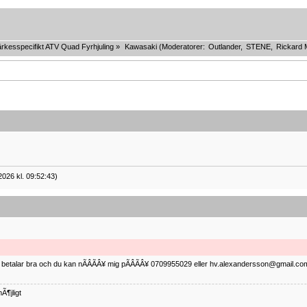
rkesspecifikt ATV Quad Fyrhjuling
»
Kawasaki
(Moderatorer:
Outlander
,
STENE
,
Rickard 
2026 kl. 09:52:43)
ag betalar bra och du kan nÃÂÃÂ¥ mig pÃÂÃÂ¥ 0709955029 eller hv.alexandersson@gmail.com 
Ã¶jligt