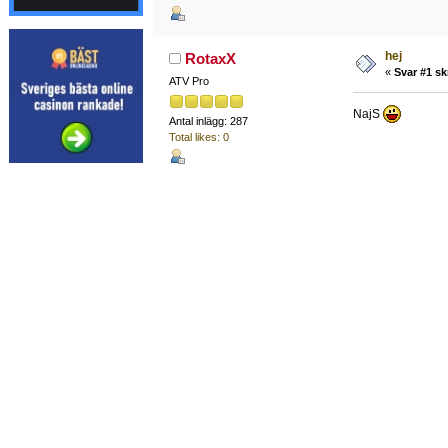
hej
RotaxX
«
Svar #1 sk
ATV Pro
NajS
Antal inlägg: 287
Total likes: 0