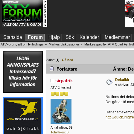
Startsida
Forum
Hjälp
Sök
Kalender
Medlemmar
ATVForum, allt om fyrhjulingar
»
Märkes diskussioner
»
Märkesspecifikt ATV Quad Fyrhjul
Sidor: [
1
]
Gå ned
Författare
Ämne: Deka
Dekalkit
sirpatrik
«
skrivet:
23
ATV Entusiast
Nu finns det dekalk
Det går att få med
Här är ett exempe
http://quick.imgf
Antal inlägg: 89
Total likes: 0