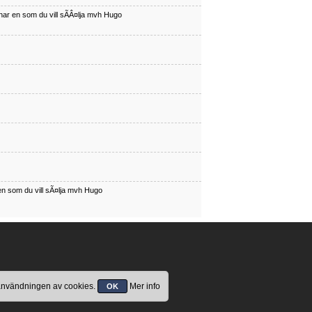
har en som du vill sÃÂ¤lja mvh Hugo
en som du vill sÃ¤lja mvh Hugo
 användningen av cookies.
Mer info
OK
har en som du vill sÃÂ¤lja mvh Hugo