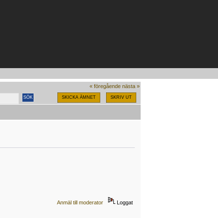
« föregående
nästa »
SKICKA ÄMNET
SKRIV UT
Anmäl till moderator
Loggat