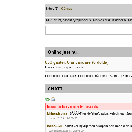
Sidor: [
1
]
Gå upp
ATVForum, allt om fyrhjulingar
»
Märkes diskussioner
»
Mä
Online just nu.
858 gäster, 0 användare (0 dolda)
Users active in past minutes:
Flest online idag:
1113
. Flest online någonsin: 32151 (16 maj 
CHATT
Inlägg här försvinner efter några dar.
Mrhandsome
:
SÃÂÃÂ¶ker defekta/trasiga fyrhjulingar. J
1 maj 2026 kl. 20:00:35
hoho2131
:
behÃ¶ver hjÃ¤lp med o koppla bort dess e de m
12 februari 2026 kl. 20:46:20