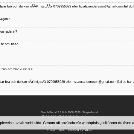
betalar bra och du kan nÃÂ¥ mig pÃÂ¥ 0709955029 eller hv.alexandersson@gmail.com ifall du 
nÃ¥gon?
¤gg raderat?
 te hd9 base
ll Can-am xmr 700/1000
talar bra och du kan nÃ¥ mig pÃ¥ 0709955029 eller hv.alexandersson@gmail.com ifall du har 
nda TRX 350 FE 2005 med snÃ¶blad som fungerar utmÃ¤rkt .Har Ã¤rft den
SimplePortal 2.3.8 © 2008-2026, SimplePortal
SMF 2.0.19
|
SMF © 2017
,
Simple Machines
SMFAds
for
Free Forums
 upplevelse av vår webbsida. Genom att använda vår webbplats godkänner du även
Simple Audio Video Embedder
|
Terms and Policies
XHTML
RSS
Themed by:
BGID
betalar bra och du kan nÃÂ¥ mig pÃÂ¥ 0709955029 eller hv.alexandersson@gmail.com ifall du 