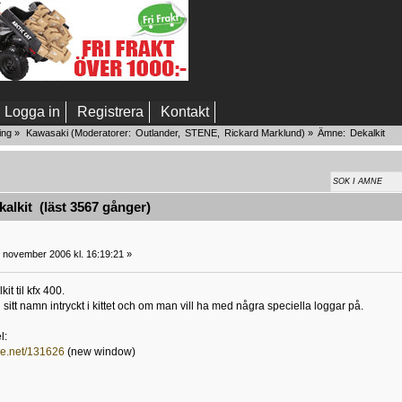
Logga in
Registrera
Kontakt
ing
»
Kawasaki
(Moderatorer:
Outlander
,
STENE
,
Rickard Marklund
) »
Ämne:
Dekalkit
lkit (läst 3567 gånger)
 november 2006 kl. 16:19:21 »
it til kfx 400.
 sitt namn intryckt i kittet och om man vill ha med några speciella loggar på.
l:
ree.net/131626
(new window)