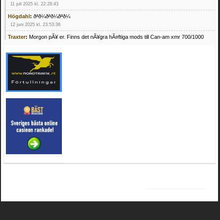
11 juli 2025 kl. 22:28:43
Högdahl
:
ðªð¼ðªð¼ðªð¼
12 juni 2025 kl. 23:53:36
Traxter
:
Morgon pÃ¥ er. Finns det nÃ¥gra hÃ¤ftiga mods till Can-am xmr 700/1000
24 februari 2025 kl. 10:23:25
Mrhandsome
:
SÃ¶ker defekta/trasiga fyrhjulingar. Jag betalar bra och du kan nÃ¥ mig
pÃ¥ 0709955029 eller hv.alexandersson@gmail.com ifall du har en som du vill sÃ¤lja
mvh Hugo
21 februari 2025 kl. 09:25:52
Oscar5
:
NÃ¥gon som vet vad man kan begÃ¤ra fÃ¶r en Honda TRX 350 FE 2005
med snÃ¶blad som fungerar utmÃ¤rkt .Har Ã¤rft den
4 februari 2025 kl. 19:20:50
Oscar5
:
44
4 februari 2025 kl. 19:15:36
Greger59
:
NÃ¤gon som vet har en Cetek 500 EFI
15 januari 2025 kl. 23:49:44
Mrhandsome
:
SÃÂ¶ker defekta/trasiga fyrhjulingar. Jag betalar bra och du kan nÃÂ¥
mig pÃÂ¥ 0709955029 eller hv.alexandersson@gmail.com ifall du har en som du vill
sÃÂ¤lja mvh Hugo
4 januari 2025 kl. 00:28:39
kampersvik
:
schema vaccumssangar cf moto 500 2013
26 november 2024 kl. 17:48:35