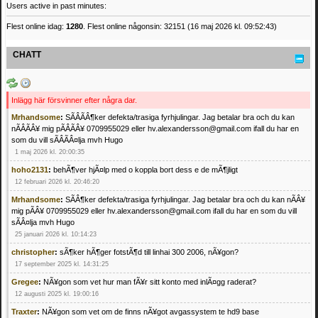
Users active in past minutes:
Flest online idag:
1280
. Flest online någonsin: 32151 (16 maj 2026 kl. 09:52:43)
CHATT
Inlägg här försvinner efter några dar.
Mrhandsome
:
SÃÂÃÂ¶ker defekta/trasiga fyrhjulingar. Jag betalar bra och du kan
nÃÂÃÂ¥ mig pÃÂÃÂ¥ 0709955029 eller hv.alexandersson@gmail.com ifall du har en
som du vill sÃÂÃÂ¤lja mvh Hugo
1 maj 2026 kl. 20:00:35
hoho2131
:
behÃ¶ver hjÃ¤lp med o koppla bort dess e de mÃ¶jligt
12 februari 2026 kl. 20:46:20
Mrhandsome
:
SÃÂ¶ker defekta/trasiga fyrhjulingar. Jag betalar bra och du kan nÃÂ¥
mig pÃÂ¥ 0709955029 eller hv.alexandersson@gmail.com ifall du har en som du vill
sÃÂ¤lja mvh Hugo
25 januari 2026 kl. 10:14:23
christopher
:
sÃ¶ker hÃ¶ger fotstÃ¶d till linhai 300 2006, nÃ¥gon?
17 september 2025 kl. 14:31:25
Gregee
:
NÃ¥gon som vet hur man fÃ¥r sitt konto med inlÃ¤gg raderat?
12 augusti 2025 kl. 19:00:16
Traxter
:
NÃ¥gon som vet om de finns nÃ¥got avgassystem te hd9 base