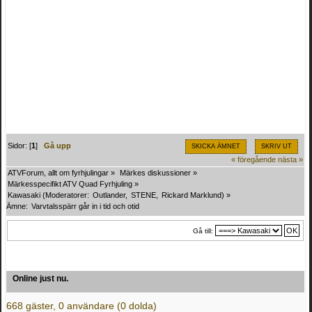
Sidor: [
1
]
Gå upp
SKICKA ÄMNET
SKRIV UT
« föregående
nästa »
ATVForum, allt om fyrhjulingar
»
Märkes diskussioner
»
Märkesspecifikt ATV Quad Fyrhjuling
»
Kawasaki
(Moderatorer:
Outlander
,
STENE
,
Rickard Marklund
) »
Ämne:
Varvtalsspärr går in i tid och otid
Gå till:
Online just nu.
668 gäster, 0 användare (0 dolda)