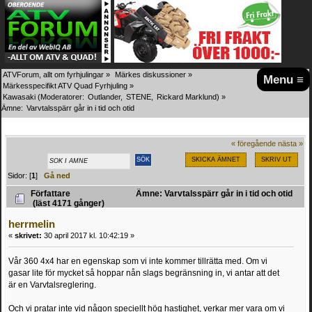
ATVForum, allt om fyrhjulingar
»
Märkes diskussioner
»
Menu ≡
Märkesspecifikt ATV Quad Fyrhjuling
»
Kawasaki
(Moderatorer:
Outlander
,
STENE
,
Rickard Marklund
) »
Ämne:
Varvtalsspärr går in i tid och otid
« föregående
nästa »
SKICKA ÄMNET
SKRIV UT
Sidor: [
1
]
Gå ned
Författare
Ämne: Varvtalsspärr går in i tid och otid
(läst 4171 gånger)
herrmelin
«
skrivet:
30 april 2017 kl. 10:42:19 »
Vår 360 4x4 har en egenskap som vi inte kommer tillrätta med. Om vi
gasar lite för mycket så hoppar nån slags begränsning in, vi antar att det
är en Varvtalsreglering.
Och vi pratar inte vid någon speciellt hög hastighet, verkar mer vara om vi