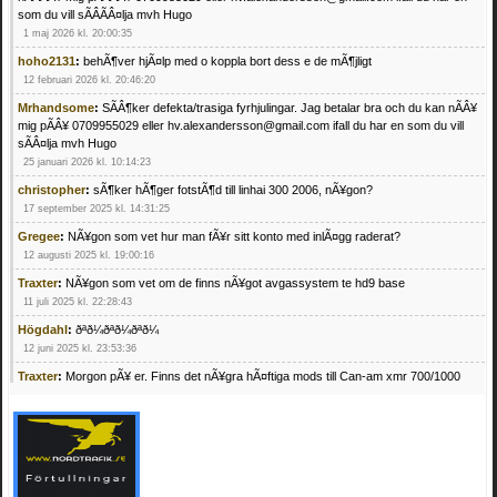
som du vill sÃÂÃÂ¤lja mvh Hugo
1 maj 2026 kl. 20:00:35
hoho2131
:
behÃ¶ver hjÃ¤lp med o koppla bort dess e de mÃ¶jligt
12 februari 2026 kl. 20:46:20
Mrhandsome
:
SÃÂ¶ker defekta/trasiga fyrhjulingar. Jag betalar bra och du kan nÃÂ¥
mig pÃÂ¥ 0709955029 eller hv.alexandersson@gmail.com ifall du har en som du vill
sÃÂ¤lja mvh Hugo
25 januari 2026 kl. 10:14:23
christopher
:
sÃ¶ker hÃ¶ger fotstÃ¶d till linhai 300 2006, nÃ¥gon?
17 september 2025 kl. 14:31:25
Gregee
:
NÃ¥gon som vet hur man fÃ¥r sitt konto med inlÃ¤gg raderat?
12 augusti 2025 kl. 19:00:16
Traxter
:
NÃ¥gon som vet om de finns nÃ¥got avgassystem te hd9 base
11 juli 2025 kl. 22:28:43
Högdahl
:
ðªð¼ðªð¼ðªð¼
12 juni 2025 kl. 23:53:36
Traxter
:
Morgon pÃ¥ er. Finns det nÃ¥gra hÃ¤ftiga mods till Can-am xmr 700/1000
24 februari 2025 kl. 10:23:25
Mrhandsome
:
SÃ¶ker defekta/trasiga fyrhjulingar. Jag betalar bra och du kan nÃ¥ mig
pÃ¥ 0709955029 eller hv.alexandersson@gmail.com ifall du har en som du vill sÃ¤lja
mvh Hugo
21 februari 2025 kl. 09:25:52