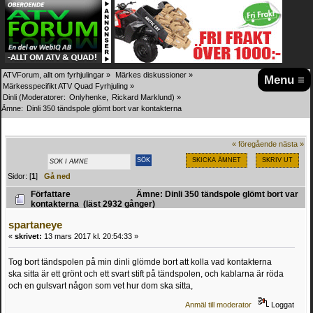
ATVForum, allt om fyrhjulingar
»
Märkes diskussioner
»
Menu ≡
Märkesspecifikt ATV Quad Fyrhjuling
»
Dinli
(Moderatorer:
Onlyhenke
,
Rickard Marklund
) »
Ämne:
Dinli 350 tändspole glömt bort var kontakterna
« föregående
nästa »
SKICKA ÄMNET
SKRIV UT
Sidor: [
1
]
Gå ned
Författare
Ämne: Dinli 350 tändspole glömt bort var
kontakterna (läst 2932 gånger)
spartaneye
«
skrivet:
13 mars 2017 kl. 20:54:33 »
Tog bort tändspolen på min dinli glömde bort att kolla vad kontakterna
ska sitta är ett grönt och ett svart stift på tändspolen, och kablarna är röda
och en gulsvart någon som vet hur dom ska sitta,
Anmäl till moderator
Loggat