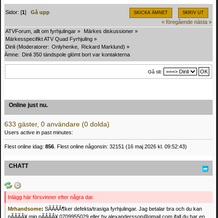
Sidor: [
1
]
Gå upp
SKICKA ÄMNET
SKRIV UT
« föregående
nästa »
ATVForum, allt om fyrhjulingar
»
Märkes diskussioner
»
Märkesspecifikt ATV Quad Fyrhjuling
»
Dinli
(Moderatorer:
Onlyhenke
,
Rickard Marklund
) »
Ämne:
Dinli 350 tändspole glömt bort var kontakterna
Gå till:
Online just nu.
633 gäster, 0 användare (0 dolda)
Users active in past minutes:
Flest online idag:
856
. Flest online någonsin: 32151 (16 maj 2026 kl. 09:52:43)
CHATT
Inlägg här försvinner efter några dar.
Mrhandsome
:
SÃÂÃÂ¶ker defekta/trasiga fyrhjulingar. Jag betalar bra och du kan
nÃÂÃÂ¥ mig pÃÂÃÂ¥ 0709955029 eller hv.alexandersson@gmail.com ifall du har en