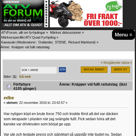
ATVForum, allt om fyrhjulingar
»
Märkes diskussioner
»
Menu ≡
Märkesspecifikt ATV Quad Fyrhjuling
»
Kawasaki
(Moderatorer:
Outlander
,
STENE
,
Rickard Marklund
) »
Ämne:
Knäpper vid fullt rattutslag 
« föregående
nästa »
SKICKA ÄMNET
SKRIV UT
Sidor: [
1
]
Gå ned
Författare
Ämne: Knäpper vid fullt rattutslag (läst
4105 gånger)
edbe
«
skrivet:
22 november 2016 kl. 23:42:57 »
Har nyligen köpt en brute force 750 och trodde först att det var däcken
som skrapade i plasten när jag svängde fullt. Fick sedan höra att det
kanske var drivknuten som börjat ge upp.
Var ute och testade precis och självklart så uppstår inte ljudet nu. Sedan