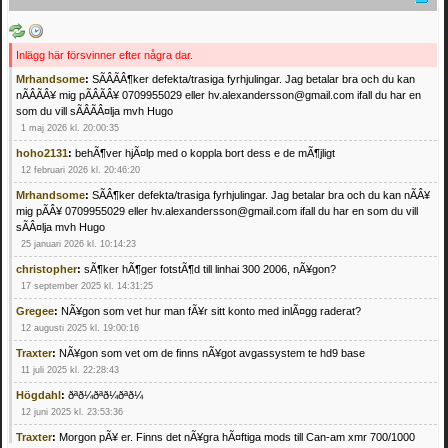
Inlägg här försvinner efter några dar.
Mrhandsome
:
SÃÂÃÂ¶ker defekta/trasiga fyrhjulingar. Jag betalar bra och du kan
nÃÂÃÂ¥ mig pÃÂÃÂ¥ 0709955029 eller hv.alexandersson@gmail.com ifall du har en
som du vill sÃÂÃÂ¤lja mvh Hugo
1 maj 2026 kl. 20:00:35
hoho2131
:
behÃ¶ver hjÃ¤lp med o koppla bort dess e de mÃ¶jligt
12 februari 2026 kl. 20:46:20
Mrhandsome
:
SÃÂ¶ker defekta/trasiga fyrhjulingar. Jag betalar bra och du kan nÃÂ¥
mig pÃÂ¥ 0709955029 eller hv.alexandersson@gmail.com ifall du har en som du vill
sÃÂ¤lja mvh Hugo
25 januari 2026 kl. 10:14:23
christopher
:
sÃ¶ker hÃ¶ger fotstÃ¶d till linhai 300 2006, nÃ¥gon?
17 september 2025 kl. 14:31:25
Gregee
:
NÃ¥gon som vet hur man fÃ¥r sitt konto med inlÃ¤gg raderat?
12 augusti 2025 kl. 19:00:16
Traxter
:
NÃ¥gon som vet om de finns nÃ¥got avgassystem te hd9 base
11 juli 2025 kl. 22:28:43
Högdahl
:
ðªð¼ðªð¼ðªð¼
12 juni 2025 kl. 23:53:36
Traxter
:
Morgon pÃ¥ er. Finns det nÃ¥gra hÃ¤ftiga mods till Can-am xmr 700/1000