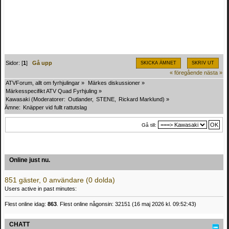
Sidor: [
1
]
Gå upp
SKICKA ÄMNET
SKRIV UT
« föregående
nästa »
ATVForum, allt om fyrhjulingar
»
Märkes diskussioner
»
Märkesspecifikt ATV Quad Fyrhjuling
»
Kawasaki
(Moderatorer:
Outlander
,
STENE
,
Rickard Marklund
) »
Ämne:
Knäpper vid fullt rattutslag 
Gå till:
Online just nu.
851 gäster, 0 användare (0 dolda)
Users active in past minutes:
Flest online idag:
863
. Flest online någonsin: 32151 (16 maj 2026 kl. 09:52:43)
CHATT