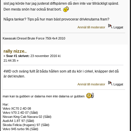
sist jag körde har jag justerat diffspärren då den inte var tillräckligt spänd.
Den mesta snön har också tinat bort.
Några tankar? Tips på hur man bäst provocerar drivknutarna fram?
Anmäl till moderator
Loggat
Kawasaki Dresel Brute Force 750i 4x4 2010
rally nizze..
«
Svar #1 skrivet:
23 november 2016 kl.
21:44:35 »
4WD och sväng fullt åt båda hållen som att du kör i cirkel, knäpper det då
är det knuten.
Anmäl till moderator
Loggat
man kan ta gubben ur dalarna men inte dalarna ur gubben
Har:
Volvo XC70 2.4D 08
Volvo V70 2.4D 07 (Såld)
Nissan King Cab Navara 02 (Såld)
Audi A4 1.8T 97 (Såld)
Skoda Felicia (frugans) 97 (Såld)
Volvo 945 turbo 96.(Såld)