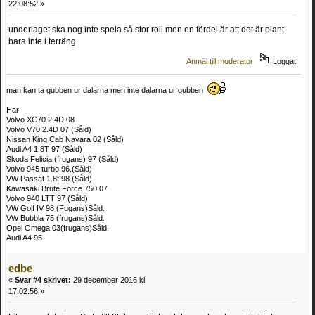
22:08:52 »
underlaget ska nog inte spela så stor roll men en fördel är att det är plant
bara inte i terräng
Anmäl till moderator
Loggat
man kan ta gubben ur dalarna men inte dalarna ur gubben
Har:
Volvo XC70 2.4D 08
Volvo V70 2.4D 07 (Såld)
Nissan King Cab Navara 02 (Såld)
Audi A4 1.8T 97 (Såld)
Skoda Felicia (frugans) 97 (Såld)
Volvo 945 turbo 96.(Såld)
VW Passat 1.8t 98 (Såld)
Kawasaki Brute Force 750 07
Volvo 940 LTT 97 (Såld)
VW Golf IV 98 (Fugans)Såld.
VW Bubbla 75 (frugans)Såld.
Opel Omega 03(frugans)Såld.
Audi A4 95
edbe
«
Svar #4 skrivet:
29 december 2016 kl.
17:02:56 »