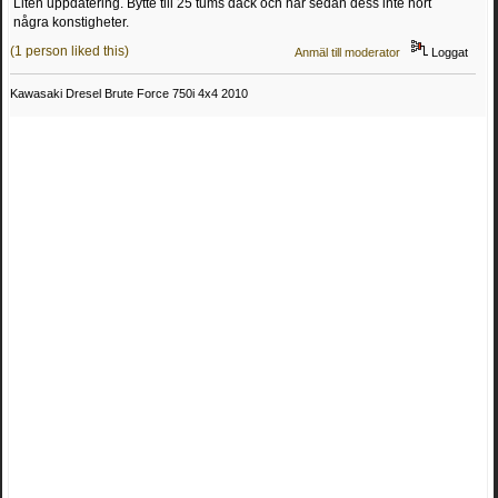
Liten uppdatering. Bytte till 25 tums däck och har sedan dess inte hört
några konstigheter.
(1 person liked this)
Anmäl till moderator
Loggat
Kawasaki Dresel Brute Force 750i 4x4 2010