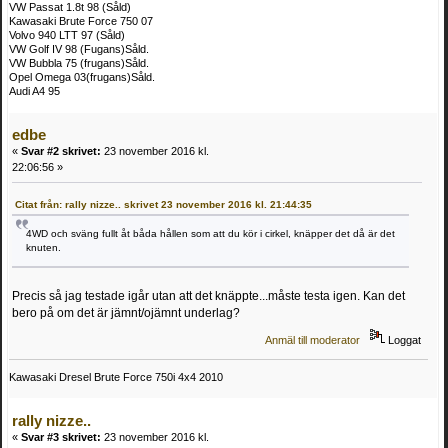
VW Passat 1.8t 98 (Såld)
Kawasaki Brute Force 750 07
Volvo 940 LTT 97 (Såld)
VW Golf IV 98 (Fugans)Såld.
VW Bubbla 75 (frugans)Såld.
Opel Omega 03(frugans)Såld.
Audi A4 95
edbe
«
Svar #2 skrivet:
23 november 2016 kl.
22:06:56 »
Citat från: rally nizze.. skrivet 23 november 2016 kl. 21:44:35
4WD och sväng fullt åt båda hållen som att du kör i cirkel, knäpper det då är det
knuten.
Precis så jag testade igår utan att det knäppte...måste testa igen. Kan det
bero på om det är jämnt/ojämnt underlag?
Anmäl till moderator
Loggat
Kawasaki Dresel Brute Force 750i 4x4 2010
rally nizze..
«
Svar #3 skrivet:
23 november 2016 kl.