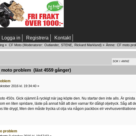
Logga in
Registrera
Kontakt
ing
»
CF Moto
(Moderatorer:
Outlander
,
STENE
,
Rickard Marklund
) »
Ämne:
CF moto pro
moto problem (läst 4559 gånger)
roblem
ktober 2016 kl. 19:34:40 »
to 450s. Gick ojämnt å ryckigt när jag köpte den. Nu startar den inte alls. Är gnis
m en liten spridare, läste på annat håll att den varnar för dåligt oljetryck. Såg att det
s lite drygt, Men den måste trycka ut olja via någon packbox elr vevhusventilation
to problem