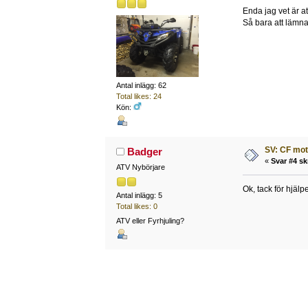
Enda jag vet är a
Så bara att lämna
Antal inlägg: 62
Total likes: 24
Kön:
SV: CF mo
Badger
«
Svar #4 sk
ATV Nybörjare
Ok, tack för hjäl
Antal inlägg: 5
Total likes: 0
ATV eller Fyrhjuling?