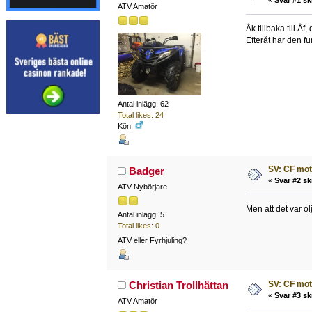
«
Svar #1 sk
ATV Amatör
Åk tillbaka till Å
Efteråt har den fu
Antal inlägg: 62
Total likes: 24
Kön:
SV: CF mo
Badger
«
Svar #2 sk
ATV Nybörjare
Men att det var ol
Antal inlägg: 5
Total likes: 0
ATV eller Fyrhjuling?
SV: CF mo
Christian Trollhättan
«
Svar #3 sk
ATV Amatör