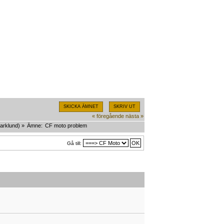
SKICKA ÄMNET
SKRIV UT
« föregående
nästa »
arklund
) »
Ämne:
CF moto problem
Gå till: