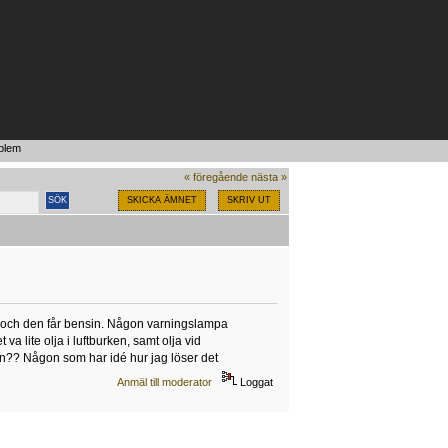
blem
« föregående
nästa »
SKICKA ÄMNET
SKRIV UT
ta och den får bensin. Någon varningslampa
 va lite olja i luftburken, samt olja vid
en?? Någon som har idé hur jag löser det
Anmäl till moderator
Loggat