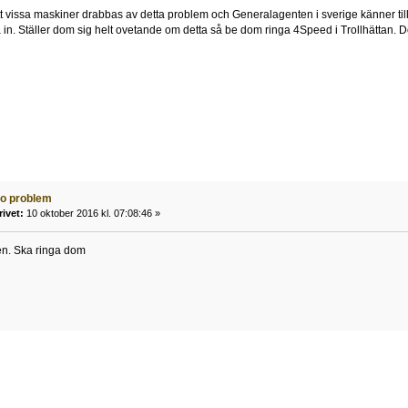
tt vissa maskiner drabbas av detta problem och Generalagenten i sverige känner till 
 in. Ställer dom sig helt ovetande om detta så be dom ringa 4Speed i Trollhättan. 
to problem
rivet:
10 oktober 2016 kl. 07:08:46 »
pen. Ska ringa dom