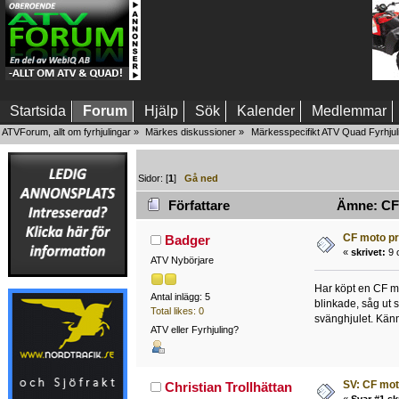
Startsida
Forum
Hjälp
Sök
Kalender
Medlemmar
ATVForum, allt om fyrhjulingar
»
Märkes diskussioner
»
Märkesspecifikt ATV Quad Fyrhjul
Sidor: [
1
]
Gå ned
Författare
Ämne: CF 
CF moto p
Badger
«
skrivet:
9 o
ATV Nybörjare
Har köpt en CF mo
Antal inlägg: 5
blinkade, såg ut so
Total likes: 0
svänghjulet. Känn
ATV eller Fyrhjuling?
SV: CF mo
Christian Trollhättan