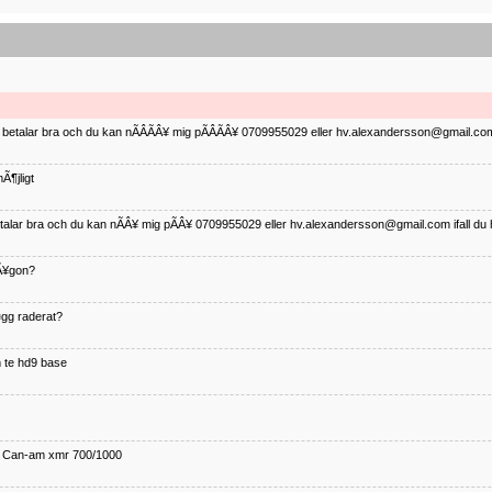
ag betalar bra och du kan nÃÂÃÂ¥ mig pÃÂÃÂ¥ 0709955029 eller hv.alexandersson@gmail.com 
Ã¶jligt
betalar bra och du kan nÃÂ¥ mig pÃÂ¥ 0709955029 eller hv.alexandersson@gmail.com ifall du 
nÃ¥gon?
¤gg raderat?
 te hd9 base
ll Can-am xmr 700/1000