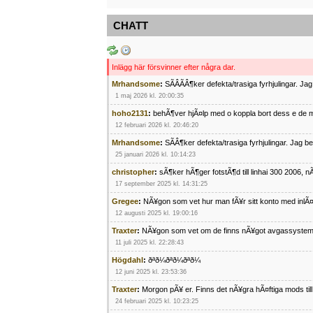
CHATT
Inlägg här försvinner efter några dar.
Mrhandsome
:
SÃÂÃÂ¶ker defekta/trasiga fyrhjulingar. J
1 maj 2026 kl. 20:00:35
hoho2131
:
behÃ¶ver hjÃ¤lp med o koppla bort dess e de m
12 februari 2026 kl. 20:46:20
Mrhandsome
:
SÃÂ¶ker defekta/trasiga fyrhjulingar. Jag 
25 januari 2026 kl. 10:14:23
christopher
:
sÃ¶ker hÃ¶ger fotstÃ¶d till linhai 300 2006, 
17 september 2025 kl. 14:31:25
Gregee
:
NÃ¥gon som vet hur man fÃ¥r sitt konto med inlÃ
12 augusti 2025 kl. 19:00:16
Traxter
:
NÃ¥gon som vet om de finns nÃ¥got avgassystem
11 juli 2025 kl. 22:28:43
Högdahl
:
ðªð¼ðªð¼ðªð¼
12 juni 2025 kl. 23:53:36
Traxter
:
Morgon pÃ¥ er. Finns det nÃ¥gra hÃ¤ftiga mods ti
24 februari 2025 kl. 10:23:25