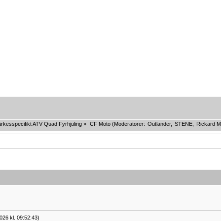
rkesspecifikt ATV Quad Fyrhjuling
»
CF Moto
(Moderatorer:
Outlander
,
STENE
,
Rickard M
026 kl. 09:52:43)