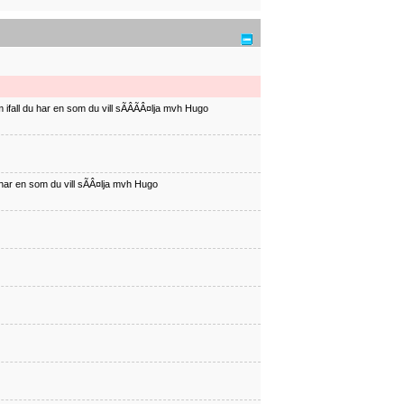
ifall du har en som du vill sÃÂÃÂ¤lja mvh Hugo
har en som du vill sÃÂ¤lja mvh Hugo