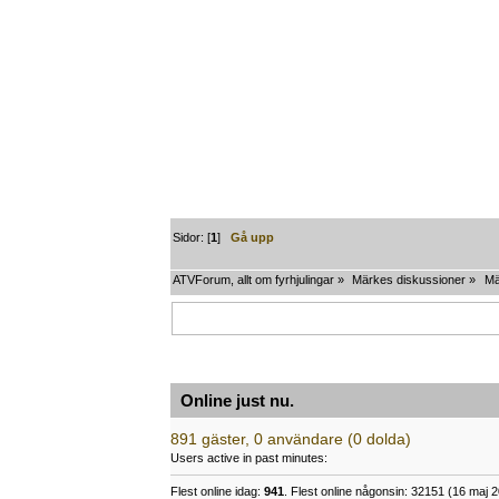
Sidor: [
1
]
Gå upp
ATVForum, allt om fyrhjulingar
»
Märkes diskussioner
»
Mä
Online just nu.
891 gäster, 0 användare (0 dolda)
Users active in past minutes:
Flest online idag:
941
. Flest online någonsin: 32151 (16 maj 2