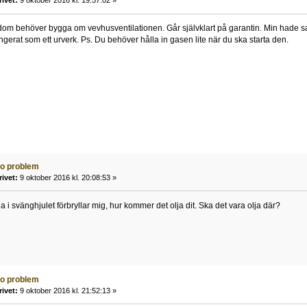
rivet:
9 oktober 2016 kl. 19:57:02 »
f, dom behöver bygga om vevhusventilationen. Går självklart på garantin. Min hade sa
ngerat som ett urverk. Ps. Du behöver hålla in gasen lite när du ska starta den.
to problem
rivet:
9 oktober 2016 kl. 20:08:53 »
ja i svänghjulet förbryllar mig, hur kommer det olja dit. Ska det vara olja där?
to problem
rivet:
9 oktober 2016 kl. 21:52:13 »