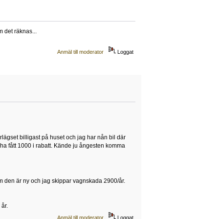
 det räknas...
Anmäl till moderator
Loggat
lägset billigast på huset och jag har nån bil där
t ha fått 1000 i rabatt. Kände ju ångesten komma
 den är ny och jag skippar vagnskada 2900/år.
år.
Anmäl till moderator
Loggat