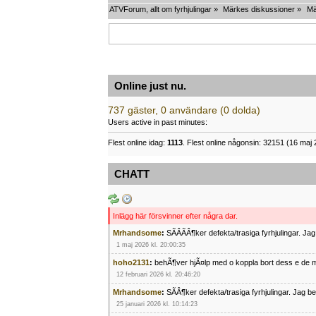
ATVForum, allt om fyrhjulingar
»
Märkes diskussioner
»
Mä
Online just nu.
737 gäster, 0 användare (0 dolda)
Users active in past minutes:
Flest online idag:
1113
. Flest online någonsin: 32151 (16 maj 
CHATT
Inlägg här försvinner efter några dar.
Mrhandsome
:
SÃÂÃÂ¶ker defekta/trasiga fyrhjulingar. J
1 maj 2026 kl. 20:00:35
hoho2131
:
behÃ¶ver hjÃ¤lp med o koppla bort dess e de m
12 februari 2026 kl. 20:46:20
Mrhandsome
:
SÃÂ¶ker defekta/trasiga fyrhjulingar. Jag 
25 januari 2026 kl. 10:14:23