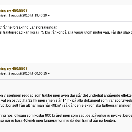
ring ny 450/550?
rivet:
1 augusti 2016 kl. 19:48:29 »
r /år helförsäkring Länsförsäkringar.
sel traktorregad kan köra i 75 km .får kör på alla vägar utom motor väg. Får dra sl
ring ny 450/550?
rivet:
2 augusti 2016 kl. 00:56:15 »
n visserligen reggad som traktor men även där står det underligt angående effekten
ll väl en ostrypt ha 32 hk men i men står 14 hk på alla dokument som transportstyrels
strypt bortsett från att när man når 40km/h så går den elektroniska fartbegränsningen
ring hos folksam som kostar 900 kr året men som sagt det påverkar ju mycket beroen
t så går ju bara 40km/h men fungerar för mig då den främst går på tomten.