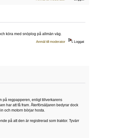
äp och köra med snöplog på allmän väg.
Anmäl till moderator
Loggat
 på regpapperen, enligt tillverkarens
en har att få fram. Återförsäljaren bedyrar dock
 in och motorn börjar hosta.
de på att den är registrerad som traktor. Tyvärr