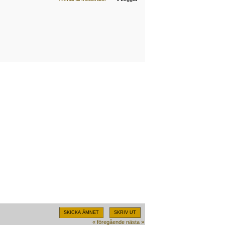
SKICKA ÄMNET
SKRIV UT
« föregående
nästa »