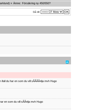
arklund
) »
Ämne:
Försäkring ny 450/550?
Gå till:
ifall du har en som du vill sÃÂÃÂ¤lja mvh Hugo
har en som du vill sÃÂ¤lja mvh Hugo