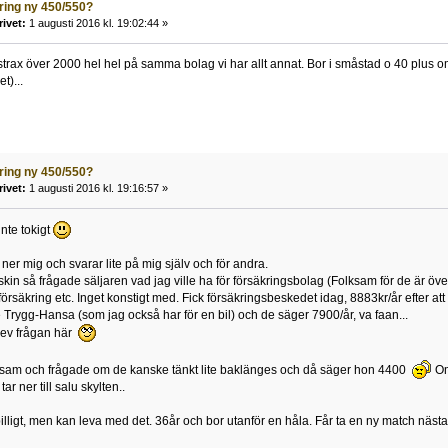
ring ny 450/550?
rivet:
1 augusti 2016 kl. 19:02:44 »
trax över 2000 hel hel på samma bolag vi har allt annat. Bor i småstad o 40 plus om
t)...
ring ny 450/550?
rivet:
1 augusti 2016 kl. 19:16:57 »
 inte tokigt
ner mig och svarar lite på mig själv och för andra.
kin så frågade säljaren vad jag ville ha för försäkringsbolag (Folksam för de är över
örsäkring etc. Inget konstigt med. Fick försäkringsbeskedet idag, 8883kr/år efter at
 Trygg-Hansa (som jag också har för en bil) och de säger 7900/år, va faan...
rev frågan här
sam och frågade om de kanske tänkt lite baklänges och då säger hon 4400
Om
tar ner till salu skylten..
illigt, men kan leva med det. 36år och bor utanför en håla. Får ta en ny match nästa 