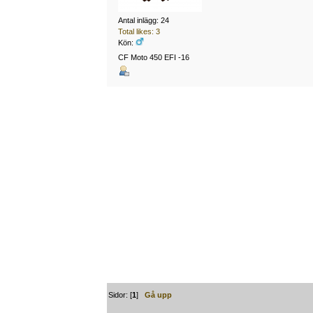
Antal inlägg: 24
Total likes: 3
Kön:
CF Moto 450 EFI -16
Sidor: [
1
]
Gå upp