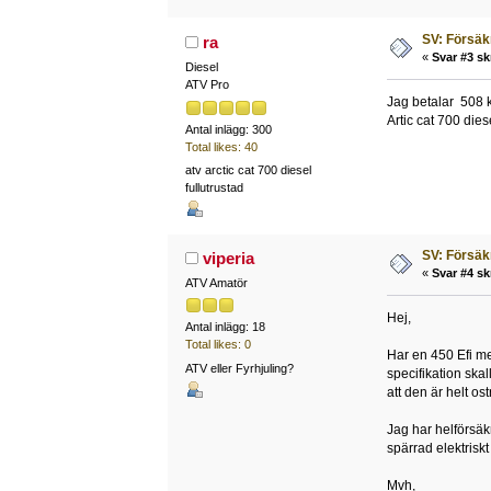
SV: Försäk
ra
«
Svar #3 sk
Diesel
ATV Pro
Jag betalar 508 k
Artic cat 700 die
Antal inlägg: 300
Total likes: 40
atv arctic cat 700 diesel
fullutrustad
SV: Försäk
viperia
«
Svar #4 sk
ATV Amatör
Hej,
Antal inlägg: 18
Total likes: 0
Har en 450 Efi me
ATV eller Fyrhjuling?
specifikation ska
att den är helt o
Jag har helförsäk
spärrad elektrisk
Mvh,