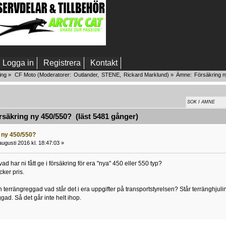
Logga in
Registrera
Kontakt
ing
»
CF Moto
(Moderatorer:
Outlander
,
STENE
,
Rickard Marklund
) »
Ämne:
Försäkring 
äkring ny 450/550? (läst 5481 gånger)
 ny 450/550?
ugusti 2016 kl. 18:47:03 »
ad har ni fått ge i försäkring för era "nya" 450 eller 550 typ?
ocker pris.
 terrängreggad vad står det i era uppgifter på transportstyrelsen? Står terränghjuli
gad. Så det går inte helt ihop.