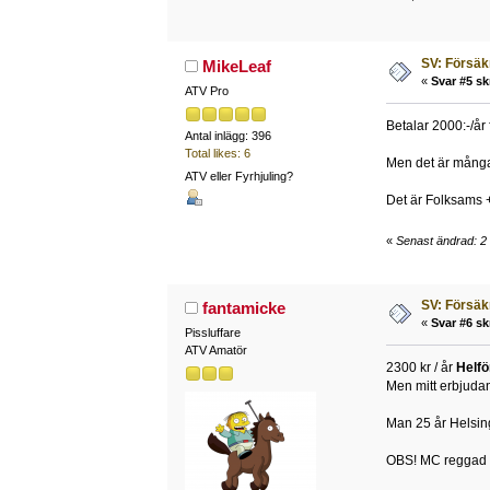
SV: Försäk
MikeLeaf
«
Svar #5 sk
ATV Pro
Betalar 2000:-/år
Antal inlägg: 396
Total likes: 6
Men det är många
ATV eller Fyrhjuling?
Det är Folksams +
«
Senast ändrad: 2 
SV: Försäk
fantamicke
«
Svar #6 sk
Pissluffare
ATV Amatör
2300 kr / år
Helfö
Men mitt erbjudan
Man 25 år Helsin
OBS! MC reggad s