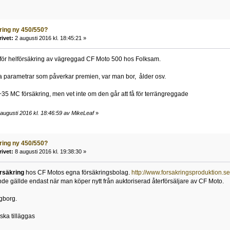
ring ny 450/550?
rivet:
2 augusti 2016 kl. 18:45:21 »
 för helförsäkring av vägreggad CF Moto 500 hos Folksam.
 parametrar som påverkar premien, var man bor, ålder osv.
35 MC försäkring, men vet inte om den går att få för terrängreggade
augusti 2016 kl. 18:46:59 av MikeLeaf
»
ring ny 450/550?
rivet:
8 augusti 2016 kl. 19:38:30 »
rsäkring
hos CF Motos egna försäkringsbolag.
http://www.forsakringsproduktion.s
de gällde endast när man köper nytt från auktoriserad återförsäljare av CF Moto.
gborg.
ka tilläggas