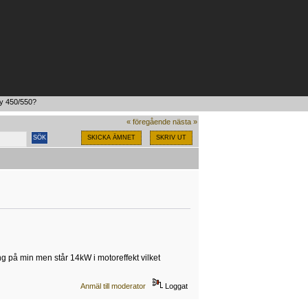
ny 450/550?
« föregående
nästa »
SKICKA ÄMNET
SKRIV UT
ng på min men står 14kW i motoreffekt vilket
Anmäl till moderator
Loggat