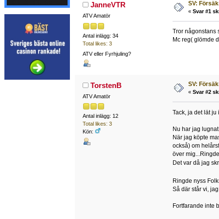
SV: Försäk
JanneVTR
«
Svar #1 sk
ATV Amatör
Tror någonstans s
Antal inlägg: 34
Mc reg( glömde de
Total likes: 3
ATV eller Fyrhjuling?
SV: Försäk
TorstenB
«
Svar #2 sk
ATV Amatör
Tack, ja det lät ju
Antal inlägg: 12
Total likes: 3
Nu har jag lugnat 
Kön:
När jag köpte mas
också) om helårsf
över mig...Ringde
Det var då jag sk
Ringde nyss Folk
Så där står vi, jag 
Fortfarande inte b