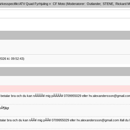
rkesspecifikt ATV Quad Fyrhjuling
»
CF Moto
(Moderatorer:
Outlander
,
STENE
,
Rickard M
2026 kl. 09:52:43)
ag betalar bra och du kan nÃÂÃÂ¥ mig pÃÂÃÂ¥ 0709955029 eller hv.alexandersson@gmail.com 
Ã¶jligt
betalar bra och du kan nÃÂ¥ mig pÃÂ¥ 0709955029 eller hv.alexandersson@gmail.com ifall du 