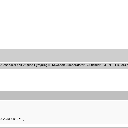
rkesspecifikt ATV Quad Fyrhjuling
»
Kawasaki
(Moderatorer:
Outlander
,
STENE
,
Rickard 
2026 kl. 09:52:43)