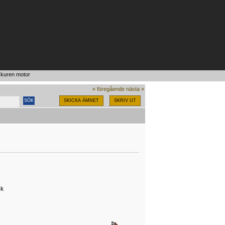
skuren motor
« föregående
nästa »
SKICKA ÄMNET
SKRIV UT
ok