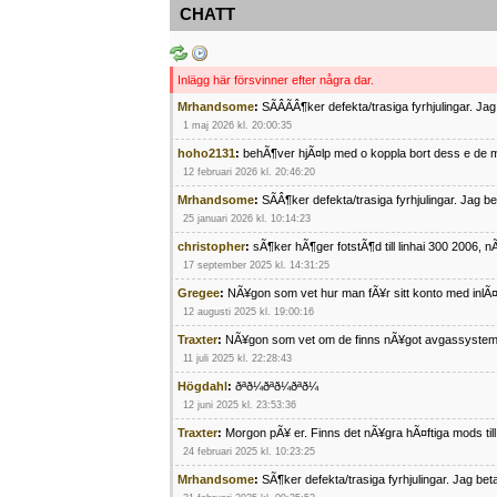
CHATT
Inlägg här försvinner efter några dar.
Mrhandsome
:
SÃÂÃÂ¶ker defekta/trasiga fyrhjulingar. J
1 maj 2026 kl. 20:00:35
hoho2131
:
behÃ¶ver hjÃ¤lp med o koppla bort dess e de m
12 februari 2026 kl. 20:46:20
Mrhandsome
:
SÃÂ¶ker defekta/trasiga fyrhjulingar. Jag 
25 januari 2026 kl. 10:14:23
christopher
:
sÃ¶ker hÃ¶ger fotstÃ¶d till linhai 300 2006, 
17 september 2025 kl. 14:31:25
Gregee
:
NÃ¥gon som vet hur man fÃ¥r sitt konto med inlÃ
12 augusti 2025 kl. 19:00:16
Traxter
:
NÃ¥gon som vet om de finns nÃ¥got avgassystem
11 juli 2025 kl. 22:28:43
Högdahl
:
ðªð¼ðªð¼ðªð¼
12 juni 2025 kl. 23:53:36
Traxter
:
Morgon pÃ¥ er. Finns det nÃ¥gra hÃ¤ftiga mods ti
24 februari 2025 kl. 10:23:25
Mrhandsome
:
SÃ¶ker defekta/trasiga fyrhjulingar. Jag be