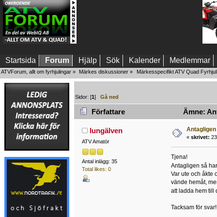
Startsida
Forum
Hjälp
Sök
Kalender
Medlemmar
ATVForum, allt om fyrhjulingar
»
Märkes diskussioner
»
Märkesspecifikt ATV Quad Fyrhjul
Sidor: [
1
]
Gå ned
Författare
Ämne: Ant
Antagligen
lungälven
«
skrivet:
23 
ATV Amatör
Tjena!
Antal inlägg: 35
Antagligen så har
Total likes: 0
Var ute och åkte 
vände hemåt, men
att ladda hem til
Tacksam för svar!