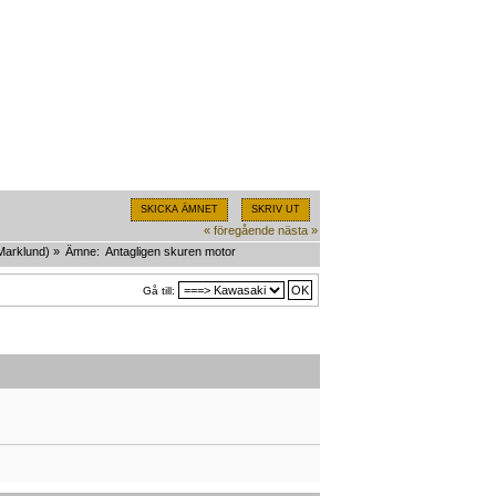
SKICKA ÄMNET
SKRIV UT
« föregående
nästa »
Marklund
) »
Ämne:
Antagligen skuren motor
Gå till: