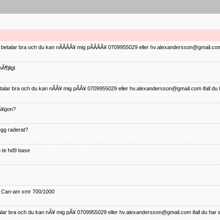
ag betalar bra och du kan nÃÂÃÂ¥ mig pÃÂÃÂ¥ 0709955029 eller hv.alexandersson@gmail.com 
Ã¶jligt
betalar bra och du kan nÃÂ¥ mig pÃÂ¥ 0709955029 eller hv.alexandersson@gmail.com ifall du 
nÃ¥gon?
¤gg raderat?
 te hd9 base
ll Can-am xmr 700/1000
talar bra och du kan nÃ¥ mig pÃ¥ 0709955029 eller hv.alexandersson@gmail.com ifall du har 