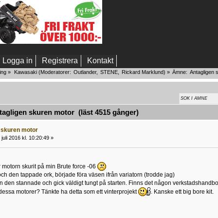
Logga in
Registrera
Kontakt
ing
»
Kawasaki
(Moderatorer:
Outlander
,
STENE
,
Rickard Marklund
) »
Ämne:
Antagligen 
agligen skuren motor (läst 4515 gånger)
 skuren motor
juli 2016 kl. 10:20:49 »
 motorn skurit på min Brute force -06
och den tappade ork, började föra väsen ifrån variatorn (trodde jag)
 den stannade och gick väldigt tungt på starten. Finns det någon verkstadshandb
l dessa motorer? Tänkte ha detta som ett vinterprojekt
. Kanske ett big bore kit.