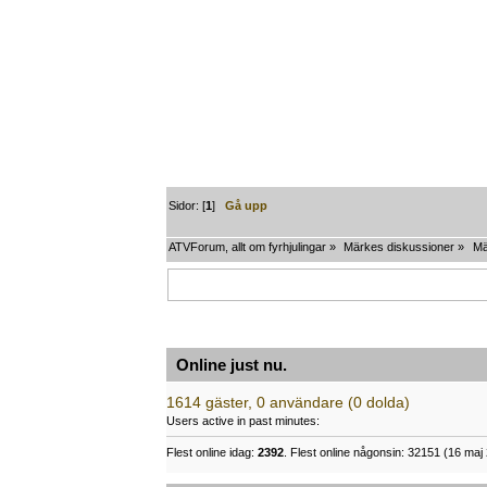
Sidor: [
1
]
Gå upp
ATVForum, allt om fyrhjulingar
»
Märkes diskussioner
»
Mä
Online just nu.
1614 gäster, 0 användare (0 dolda)
Users active in past minutes:
Flest online idag:
2392
. Flest online någonsin: 32151 (16 maj 