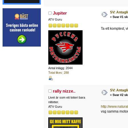
SV: Antagl
Jupiter
«
Svar #1 sk
ATV Guru
Ta ett komptest, 
Antal inlägg: 2044
Total likes: 288
SV: Antagl
rally nizze..
«
Svar #2 sk
Livet är som ett lotteri bara
nitlotter.
http://www.natu
ATV Guru
vsg samma motor