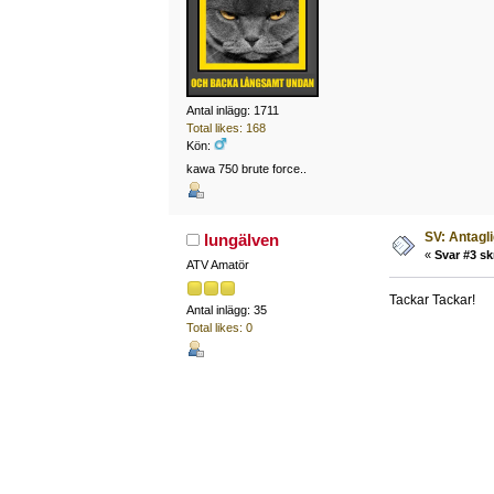
Antal inlägg: 1711
Total likes: 168
Kön:
kawa 750 brute force..
SV: Antagl
lungälven
«
Svar #3 sk
ATV Amatör
Tackar Tackar!
Antal inlägg: 35
Total likes: 0