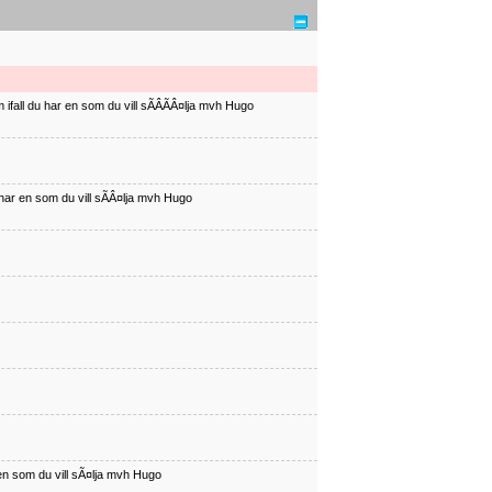
ifall du har en som du vill sÃÂÃÂ¤lja mvh Hugo
har en som du vill sÃÂ¤lja mvh Hugo
en som du vill sÃ¤lja mvh Hugo