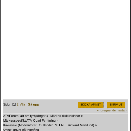
Sidor: [
1
]
2
Alla
Gå upp
SKICKA ÄMNET
SKRIV UT
« föregående
nästa »
ATVForum, allt om fyrhjulingar
»
Märkes diskussioner
»
Märkesspecifikt ATV Quad Fyrhjuling
»
Kawasaki
(Moderatorer:
Outlander
,
STENE
,
Rickard Marklund
) »
Ämne:
driver på tomgång