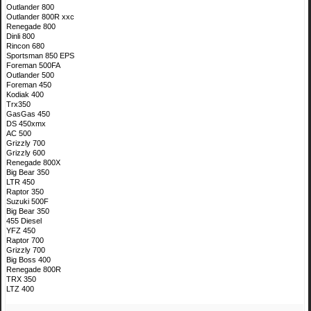
Outlander 800
Outlander 800R xxc
Renegade 800
Dinli 800
Rincon 680
Sportsman 850 EPS
Foreman 500FA
Outlander 500
Foreman 450
Kodiak 400
Trx350
GasGas 450
DS 450xmx
AC 500
Grizzly 700
Grizzly 600
Renegade 800X
Big Bear 350
LTR 450
Raptor 350
Suzuki 500F
Big Bear 350
455 Diesel
YFZ 450
Raptor 700
Grizzly 700
Big Boss 400
Renegade 800R
TRX 350
LTZ 400