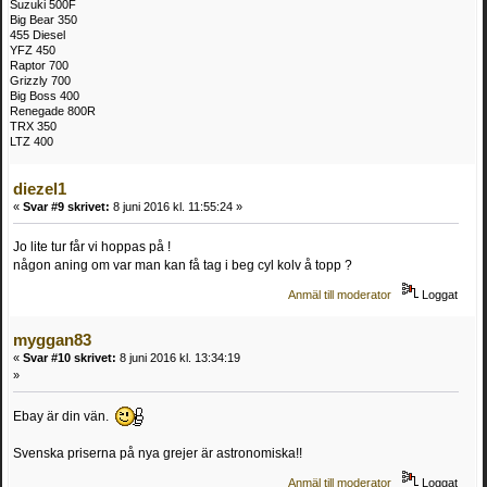
Suzuki 500F
Big Bear 350
455 Diesel
YFZ 450
Raptor 700
Grizzly 700
Big Boss 400
Renegade 800R
TRX 350
LTZ 400
diezel1
«
Svar #9 skrivet:
8 juni 2016 kl. 11:55:24 »
Jo lite tur får vi hoppas på !
någon aning om var man kan få tag i beg cyl kolv å topp ?
Anmäl till moderator
Loggat
myggan83
«
Svar #10 skrivet:
8 juni 2016 kl. 13:34:19
»
Ebay är din vän.
Svenska priserna på nya grejer är astronomiska!!
Anmäl till moderator
Loggat