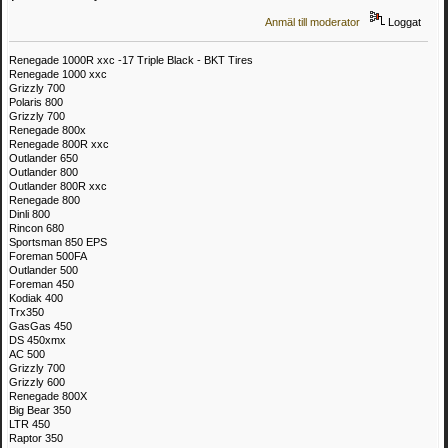
Anmäl till moderator
Loggat
Renegade 1000R xxc -17 Triple Black - BKT Tires
Renegade 1000 xxc
Grizzly 700
Polaris 800
Grizzly 700
Renegade 800x
Renegade 800R xxc
Outlander 650
Outlander 800
Outlander 800R xxc
Renegade 800
Dinli 800
Rincon 680
Sportsman 850 EPS
Foreman 500FA
Outlander 500
Foreman 450
Kodiak 400
Trx350
GasGas 450
DS 450xmx
AC 500
Grizzly 700
Grizzly 600
Renegade 800X
Big Bear 350
LTR 450
Raptor 350