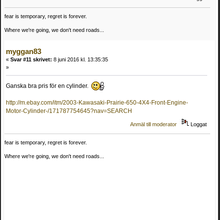
fear is temporary, regret is forever.
Where we're going, we don't need roads...
myggan83
«
Svar #11 skrivet:
8 juni 2016 kl. 13:35:35
»
Ganska bra pris för en cylinder.
http://m.ebay.com/itm/2003-Kawasaki-Prairie-650-4X4-Front-Engine-
Motor-Cylinder-/171787754645?nav=SEARCH
Anmäl till moderator
Loggat
fear is temporary, regret is forever.
Where we're going, we don't need roads...