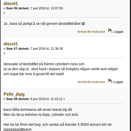
diezel1
«
Svar #6 skrivet:
7 juni 2016 kl. 13:07:55
»
Ja , bara så jävligt å se nåt genom tändstiftshålet 😁
Anmäl till moderator
Loggat
diezel1
«
Svar #7 skrivet:
7 juni 2016 kl. 21:36:28
»
skruvade ut tändstiftet på främre cylindern nyss och
oj va den såg ut , stort hack i toppen så troligtvis någon ventil som släppt
och legat där inne å gosat till det rejält.
Anmäl till moderator
Loggat
Pelle_jkpg
«
Svar #8 skrivet:
8 juni 2016 kl. 11:10:11 »
bara hålla tummarna att veven klarat sig då.
Men du lär ju behöva ny topp, cylinder och kolv.
Har du tur finns det beg. och landar på kanske 5-8000 annars blir de
jäääääääätttedyrt.