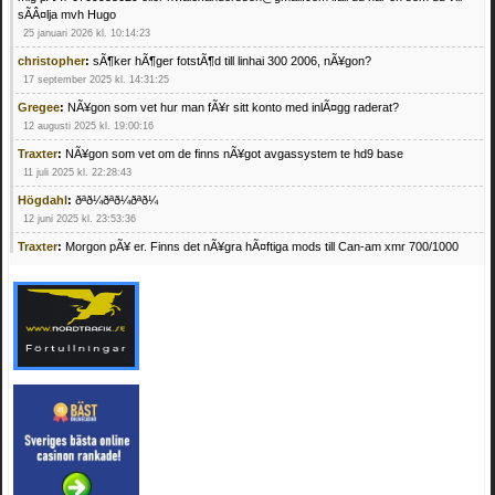
sÃÂ¤lja mvh Hugo
25 januari 2026 kl. 10:14:23
christopher
:
sÃ¶ker hÃ¶ger fotstÃ¶d till linhai 300 2006, nÃ¥gon?
17 september 2025 kl. 14:31:25
Gregee
:
NÃ¥gon som vet hur man fÃ¥r sitt konto med inlÃ¤gg raderat?
12 augusti 2025 kl. 19:00:16
Traxter
:
NÃ¥gon som vet om de finns nÃ¥got avgassystem te hd9 base
11 juli 2025 kl. 22:28:43
Högdahl
:
ðªð¼ðªð¼ðªð¼
12 juni 2025 kl. 23:53:36
Traxter
:
Morgon pÃ¥ er. Finns det nÃ¥gra hÃ¤ftiga mods till Can-am xmr 700/1000
24 februari 2025 kl. 10:23:25
Mrhandsome
:
SÃ¶ker defekta/trasiga fyrhjulingar. Jag betalar bra och du kan nÃ¥ mig
pÃ¥ 0709955029 eller hv.alexandersson@gmail.com ifall du har en som du vill sÃ¤lja
mvh Hugo
21 februari 2025 kl. 09:25:52
Oscar5
:
NÃ¥gon som vet vad man kan begÃ¤ra fÃ¶r en Honda TRX 350 FE 2005
med snÃ¶blad som fungerar utmÃ¤rkt .Har Ã¤rft den
4 februari 2025 kl. 19:20:50
Oscar5
:
44
4 februari 2025 kl. 19:15:36
Greger59
:
NÃ¤gon som vet har en Cetek 500 EFI