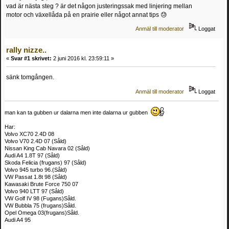
vad är nästa steg ? är det någon justeringssak med linjering mellan
motor och växellåda på en prairie eller något annat tips 😓
Anmäl till moderator
Loggat
rally nizze..
«
Svar #1 skrivet:
2 juni 2016 kl. 23:59:11 »
sänk tomgången.
Anmäl till moderator
Loggat
man kan ta gubben ur dalarna men inte dalarna ur gubben
Har:
Volvo XC70 2.4D 08
Volvo V70 2.4D 07 (Såld)
Nissan King Cab Navara 02 (Såld)
Audi A4 1.8T 97 (Såld)
Skoda Felicia (frugans) 97 (Såld)
Volvo 945 turbo 96.(Såld)
VW Passat 1.8t 98 (Såld)
Kawasaki Brute Force 750 07
Volvo 940 LTT 97 (Såld)
VW Golf IV 98 (Fugans)Såld.
VW Bubbla 75 (frugans)Såld.
Opel Omega 03(frugans)Såld.
Audi A4 95