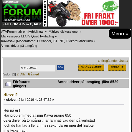
ATVForum, allt om fyrhjulingar
»
Märkes diskussioner
»
Menu ≡
Märkesspecifikt ATV Quad Fyrhjuling
»
Kawasaki
(Moderatorer:
Outlander
,
STENE
,
Rickard Marklund
) »
Ämne:
driver på tomgång
« föregående
nästa »
SKICKA ÄMNET
SKRIV UT
Sidor: [
1
]
2
Alla
Gå ned
Författare
Ämne: driver på tomgång (läst 8529
gånger)
diezel1
«
skrivet:
2 juni 2016 kl. 23:47:32 »
Hej på er !
Har problem med att min Kawa prairie 650
02-a driver på tomgång , har lämnat iväg den på verkstad
och de har lagt i fler chims i sekundären men det hjälpte
inte tycker jag ,