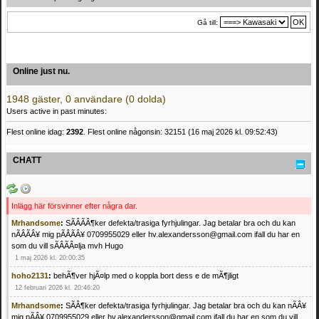
Gå till:
Online just nu.
1948 gäster, 0 användare (0 dolda)
Users active in past minutes:
Flest online idag:
2392
. Flest online någonsin: 32151 (16 maj 2026 kl. 09:52:43)
CHATT
Inlägg här försvinner efter några dar.
Mrhandsome
:
SÃÂÃÂ¶ker defekta/trasiga fyrhjulingar. Jag betalar bra och du kan
nÃÂÃÂ¥ mig pÃÂÃÂ¥ 0709955029 eller hv.alexandersson@gmail.com ifall du har en
som du vill sÃÂÃÂ¤lja mvh Hugo
1 maj 2026 kl. 20:00:35
hoho2131
:
behÃ¶ver hjÃ¤lp med o koppla bort dess e de mÃ¶jligt
12 februari 2026 kl. 20:46:20
Mrhandsome
:
SÃÂ¶ker defekta/trasiga fyrhjulingar. Jag betalar bra och du kan nÃÂ¥
mig pÃÂ¥ 0709955029 eller hv.alexandersson@gmail.com ifall du har en som du vill