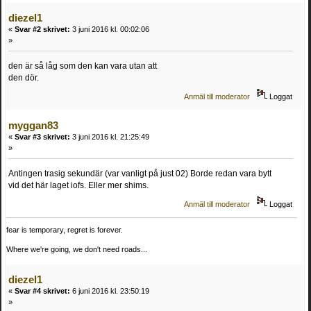
diezel1
«
Svar #2 skrivet:
3 juni 2016 kl. 00:02:06
»
den är så låg som den kan vara utan att
den dör.
Anmäl till moderator
Loggat
myggan83
«
Svar #3 skrivet:
3 juni 2016 kl. 21:25:49
»
Antingen trasig sekundär (var vanligt på just 02) Borde redan vara bytt
vid det här laget iofs. Eller mer shims.
Anmäl till moderator
Loggat
fear is temporary, regret is forever.
Where we're going, we don't need roads...
diezel1
«
Svar #4 skrivet:
6 juni 2016 kl. 23:50:19
»