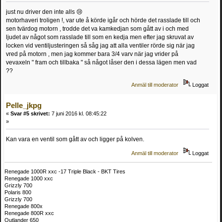
just nu driver den inte alls 😢
motorhaveri troligen !, var ute å körde igår och hörde det rasslade till och
sen tvärdog motorn , trodde det va kamkedjan som gått av i och med
ljudet av något som rasslade till som en kedja men efter jag skruvat av
locken vid ventiljusteringen så såg jag att alla ventiler rörde sig när jag
vred på motorn , men jag kommer bara 3/4 varv när jag vrider på
vevaxeln " fram och tillbaka " så något låser den i dessa lägen men vad
??
Anmäl till moderator
Loggat
Pelle_jkpg
«
Svar #5 skrivet:
7 juni 2016 kl. 08:45:22
»
Kan vara en ventil som gått av och ligger på kolven.
Anmäl till moderator
Loggat
Renegade 1000R xxc -17 Triple Black - BKT Tires
Renegade 1000 xxc
Grizzly 700
Polaris 800
Grizzly 700
Renegade 800x
Renegade 800R xxc
Outlander 650