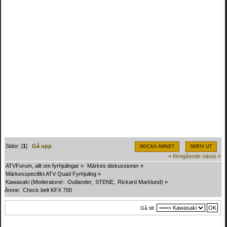
Sidor: [
1
]
Gå upp
SKICKA ÄMNET
SKRIV UT
« föregående
nästa »
ATVForum, allt om fyrhjulingar
»
Märkes diskussioner
»
Märkesspecifikt ATV Quad Fyrhjuling
»
Kawasaki
(Moderatorer:
Outlander
,
STENE
,
Rickard Marklund
) »
Ämne:
Check belt KFX 700
Gå till: