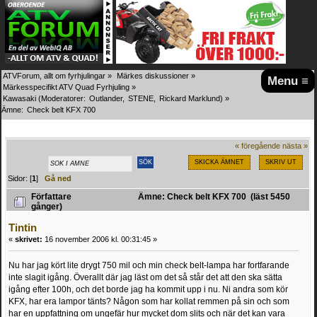
ATVForum, allt om fyrhjulingar
»
Märkes diskussioner
»
Menu ≡
Märkesspecifikt ATV Quad Fyrhjuling
»
Kawasaki
(Moderatorer:
Outlander
,
STENE
,
Rickard Marklund
) »
Ämne:
Check belt KFX 700
« föregående
nästa »
SKICKA ÄMNET
SKRIV UT
Sidor: [
1
]
Gå ned
Författare
Ämne: Check belt KFX 700 (läst 5450
gånger)
Tintin
«
skrivet:
16 november 2006 kl. 00:31:45 »
Nu har jag kört lite drygt 750 mil och min check belt-lampa har fortfarande
inte slagit igång. Överallt där jag läst om det så står det att den ska sätta
igång efter 100h, och det borde jag ha kommit upp i nu. Ni andra som kör
KFX, har era lampor tänts? Någon som har kollat remmen på sin och som
har en uppfattning om ungefär hur mycket dom slits och när det kan vara