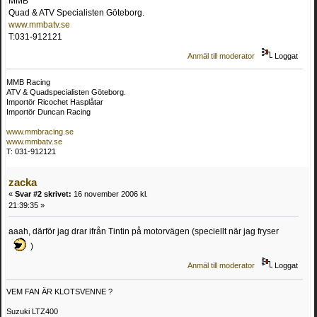
MMB
Quad & ATV Specialisten Göteborg.
www.mmbatv.se
T:031-912121
Anmäl till moderator
Loggat
MMB Racing
ATV & Quadspecialisten Göteborg.
Importör Ricochet Hasplåtar
Importör Duncan Racing
www.mmbracing.se
www.mmbatv.se
T: 031-912121
zacka
«
Svar #2 skrivet:
16 november 2006 kl.
21:39:35 »
aaah, därför jag drar ifrån Tintin på motorvägen (speciellt när jag fryser
)
Anmäl till moderator
Loggat
VEM FAN ÄR KLOTSVENNE ?
Suzuki LTZ400