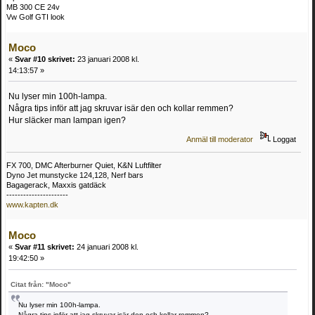
MB 300 CE 24v
Vw Golf GTI look
Moco
«
Svar #10 skrivet:
23 januari 2008 kl.
14:13:57 »
Nu lyser min 100h-lampa.
Några tips inför att jag skruvar isär den och kollar remmen?
Hur släcker man lampan igen?
Anmäl till moderator
Loggat
FX 700, DMC Afterburner Quiet, K&N Luftfilter
Dyno Jet munstycke 124,128, Nerf bars
Bagagerack, Maxxis gatdäck
----------------------
www.kapten.dk
Moco
«
Svar #11 skrivet:
24 januari 2008 kl.
19:42:50 »
Citat från: "Moco"
Nu lyser min 100h-lampa.
Några tips inför att jag skruvar isär den och kollar remmen?