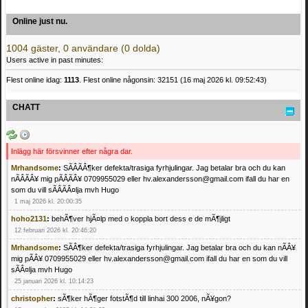
Online just nu.
1004 gäster, 0 användare (0 dolda)
Users active in past minutes:
Flest online idag:
1113
. Flest online någonsin: 32151 (16 maj 2026 kl. 09:52:43)
CHATT
Inlägg här försvinner efter några dar.
Mrhandsome
:
SÃÂÃÂ¶ker defekta/trasiga fyrhjulingar. Jag betalar bra och du kan
nÃÂÃÂ¥ mig pÃÂÃÂ¥ 0709955029 eller hv.alexandersson@gmail.com ifall du har en
som du vill sÃÂÃÂ¤lja mvh Hugo
1 maj 2026 kl. 20:00:35
hoho2131
:
behÃ¶ver hjÃ¤lp med o koppla bort dess e de mÃ¶jligt
12 februari 2026 kl. 20:46:20
Mrhandsome
:
SÃÂ¶ker defekta/trasiga fyrhjulingar. Jag betalar bra och du kan nÃÂ¥
mig pÃÂ¥ 0709955029 eller hv.alexandersson@gmail.com ifall du har en som du vill
sÃÂ¤lja mvh Hugo
25 januari 2026 kl. 10:14:23
christopher
:
sÃ¶ker hÃ¶ger fotstÃ¶d till linhai 300 2006, nÃ¥gon?