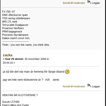
Anmäl till moderator
Loggat
FX 700 -07
DMC Afterburner quiet
YSS racing stötdämpare
IMS 17L tank
Terrycable Dualgasser
Proarmor Nerfbars
PRM bagagerack
Precision Styrdämpare
Dalton clutch cover mm.
----------------------------
Tintin - you see this name, you think dirty
zacka
«
Svar #9 skrivet:
30 november 2006 kl.
20:44:19 »
ja så blir det när man är hemma för länge ibland
jag vet inte vem klotsvenne är ? :roll: :wink:
Anmäl till moderator
Loggat
VEM FAN ÄR KLOTSVENNE ?
Suzuki LTZ400
Opel Calibra 4x4 Turbo