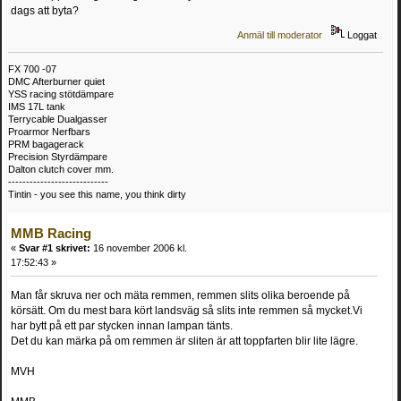
dags att byta?
Anmäl till moderator
Loggat
FX 700 -07
DMC Afterburner quiet
YSS racing stötdämpare
IMS 17L tank
Terrycable Dualgasser
Proarmor Nerfbars
PRM bagagerack
Precision Styrdämpare
Dalton clutch cover mm.
----------------------------
Tintin - you see this name, you think dirty
MMB Racing
«
Svar #1 skrivet:
16 november 2006 kl.
17:52:43 »
Man får skruva ner och mäta remmen, remmen slits olika beroende på
körsätt. Om du mest bara kört landsväg så slits inte remmen så mycket.Vi
har bytt på ett par stycken innan lampan tänts.
Det du kan märka på om remmen är sliten är att toppfarten blir lite lägre.
MVH