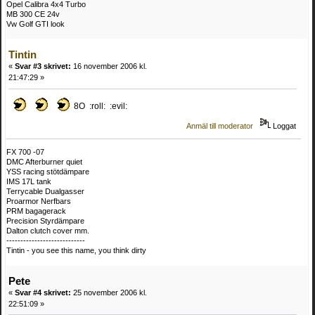
Opel Calibra 4x4 Turbo
MB 300 CE 24v
Vw Golf GTI look
Tintin
«
Svar #3 skrivet:
16 november 2006 kl.
21:47:29 »
8O :roll: :evil:
Anmäl till moderator
Loggat
FX 700 -07
DMC Afterburner quiet
YSS racing stötdämpare
IMS 17L tank
Terrycable Dualgasser
Proarmor Nerfbars
PRM bagagerack
Precision Styrdämpare
Dalton clutch cover mm.
----------------------------
Tintin - you see this name, you think dirty
Pete
«
Svar #4 skrivet:
25 november 2006 kl.
22:51:09 »