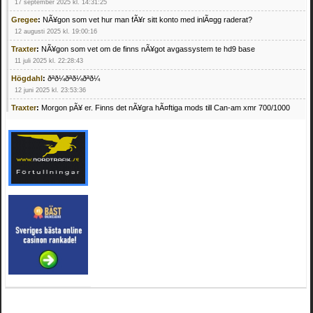
17 september 2025 kl. 14:31:25
Gregee
:
NÃ¥gon som vet hur man fÃ¥r sitt konto med inlÃ¤gg raderat?
12 augusti 2025 kl. 19:00:16
Traxter
:
NÃ¥gon som vet om de finns nÃ¥got avgassystem te hd9 base
11 juli 2025 kl. 22:28:43
Högdahl
:
ðªð¼ðªð¼ðªð¼
12 juni 2025 kl. 23:53:36
Traxter
:
Morgon pÃ¥ er. Finns det nÃ¥gra hÃ¤ftiga mods till Can-am xmr 700/1000
24 februari 2025 kl. 10:23:25
Mrhandsome
:
SÃ¶ker defekta/trasiga fyrhjulingar. Jag betalar bra och du kan nÃ¥ mig
pÃ¥ 0709955029 eller hv.alexandersson@gmail.com ifall du har en som du vill sÃ¤lja
mvh Hugo
21 februari 2025 kl. 09:25:52
Oscar5
:
NÃ¥gon som vet vad man kan begÃ¤ra fÃ¶r en Honda TRX 350 FE 2005
med snÃ¶blad som fungerar utmÃ¤rkt .Har Ã¤rft den
4 februari 2025 kl. 19:20:50
Oscar5
:
44
4 februari 2025 kl. 19:15:36
Greger59
:
NÃ¤gon som vet har en Cetek 500 EFI
15 januari 2025 kl. 23:49:44
Mrhandsome
:
SÃÂ¶ker defekta/trasiga fyrhjulingar. Jag betalar bra och du kan nÃÂ¥
mig pÃÂ¥ 0709955029 eller hv.alexandersson@gmail.com ifall du har en som du vill
sÃÂ¤lja mvh Hugo