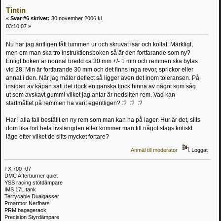
Tintin
«
Svar #6 skrivet:
30 november 2006 kl.
03:10:07 »
Nu har jag äntligen fått tummen ur och skruvat isär och kollat. Märkligt,
men om man ska tro instruktionsboken så är den fortfarande som ny?
Enligt boken är normal bredd ca 30 mm +/- 1 mm och remmen ska bytas
vid 28. Min är fortfarande 30 mm och det finns inga revor, sprickor eller
annat i den. När jag mäter deflect så ligger även det inom toleransen. På
insidan av kåpan satt det dock en ganska tjock hinna av något som såg
ut som avskavt gummi vilket jag antar är nedsliten rem. Vad kan
startmåttet på remmen ha varit egentligen? :? :? :?
Har i alla fall beställt en ny rem som man kan ha på lager. Hur är det, slits
dom lika fort hela livslängden eller kommer man till något slags kritiskt
läge efter vilket de slits mycket fortare?
Anmäl till moderator
Loggat
FX 700 -07
DMC Afterburner quiet
YSS racing stötdämpare
IMS 17L tank
Terrycable Dualgasser
Proarmor Nerfbars
PRM bagagerack
Precision Styrdämpare