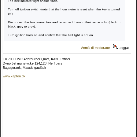
The belt indicator light should flash.
Turn off ignition switch (note that the hour meter is reset when the key is turned
on).
Disconnect the two connectors and reconnect them to their same color (black to
black, grey to grey).
Turn ignition back on and confirm that the belt light is not on.
Anmäl till moderator
Loggat
FX 700, DMC Afterburner Quiet, K&N Luftfilter
Dyno Jet munstycke 124,128, Nerf bars
Bagagerack, Maxxis gatdäck
----------------------
www.kapten.dk