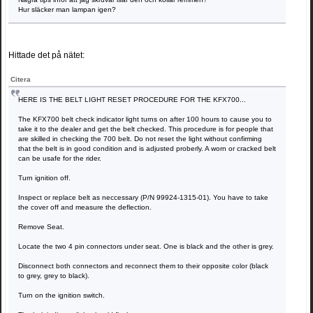
Hur släcker man lampan igen?
Hittade det på nätet:
Citera
HERE IS THE BELT LIGHT RESET PROCEDURE FOR THE KFX700...
The KFX700 belt check indicator light turns on after 100 hours to cause you to
take it to the dealer and get the belt checked. This procedure is for people that
are skilled in checking the 700 belt. Do not reset the light without confirming
that the belt is in good condition and is adjusted proberly. A worn or cracked belt
can be usafe for the rider.
Turn ignition off.
Inspect or replace belt as neccessary (P/N 99924-1315-01). You have to take
the cover off and measure the deflection.
Remove Seat.
Locate the two 4 pin connectors under seat. One is black and the other is grey.
Disconnect both connectors and reconnect them to their opposite color (black
to grey, grey to black).
Turn on the ignition switch.