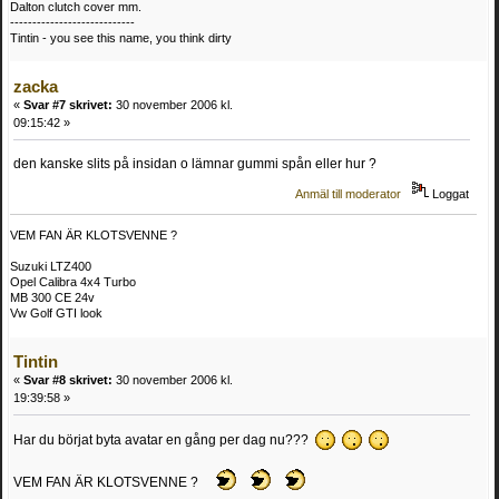
Dalton clutch cover mm.
----------------------------
Tintin - you see this name, you think dirty
zacka
«
Svar #7 skrivet:
30 november 2006 kl.
09:15:42 »
den kanske slits på insidan o lämnar gummi spån eller hur ?
Anmäl till moderator
Loggat
VEM FAN ÄR KLOTSVENNE ?
Suzuki LTZ400
Opel Calibra 4x4 Turbo
MB 300 CE 24v
Vw Golf GTI look
Tintin
«
Svar #8 skrivet:
30 november 2006 kl.
19:39:58 »
Har du börjat byta avatar en gång per dag nu???
VEM FAN ÄR KLOTSVENNE ?