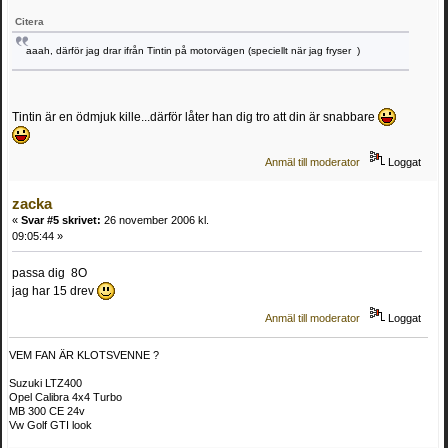
Citera
aaah, därför jag drar ifrån Tintin på motorvägen (speciellt när jag fryser )
Tintin är en ödmjuk kille...därför låter han dig tro att din är snabbare
Anmäl till moderator
Loggat
zacka
«
Svar #5 skrivet:
26 november 2006 kl.
09:05:44 »
passa dig 8O
jag har 15 drev
Anmäl till moderator
Loggat
VEM FAN ÄR KLOTSVENNE ?
Suzuki LTZ400
Opel Calibra 4x4 Turbo
MB 300 CE 24v
Vw Golf GTI look