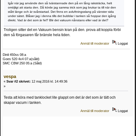
Igår när jag använde den så tvärstannade den på en lång raksträcka, helt
omöjligt att starta den. Då körde jag samma trick som jag brukar ta till när den
stått länge och är svårstartad. Det finns en avluftningsslang på vänster sida
under sätet. Blåser jag i denna tills det bubblar i tanken så hoppar den igång
direkt. Vad är det som är fel? Blir det vakuum nånstans eller vad är det?
Troligen sitter det en Vakuum bensin kran på den. prova att koppla förbi
den så förgasaren får bränsle hela tiden.
Anmäl till moderator
Loggat
Dinli 450ss 08:a
Goes 520 4x4 07:a(såld)
SMC CBW 250 05:a (Såld)
vespa
«
Svar #2 skrivet:
12 maj 2016 kl. 14:49:36
»
Testa att köra med tanklocket lite glappt om det är det som är tätt och
skapar vacum i tanken.
Anmäl till moderator
Loggat