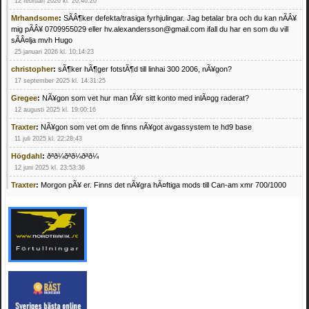
12 februari 2026 kl. 20:46:20
Mrhandsome
:
SÃÂ¶ker defekta/trasiga fyrhjulingar. Jag betalar bra och du kan nÃÂ¥
mig pÃÂ¥ 0709955029 eller hv.alexandersson@gmail.com ifall du har en som du vill
sÃÂ¤lja mvh Hugo
25 januari 2026 kl. 10:14:23
christopher
:
sÃ¶ker hÃ¶ger fotstÃ¶d till linhai 300 2006, nÃ¥gon?
17 september 2025 kl. 14:31:25
Gregee
:
NÃ¥gon som vet hur man fÃ¥r sitt konto med inlÃ¤gg raderat?
12 augusti 2025 kl. 19:00:16
Traxter
:
NÃ¥gon som vet om de finns nÃ¥got avgassystem te hd9 base
11 juli 2025 kl. 22:28:43
Högdahl
:
ðªð¼ðªð¼ðªð¼
12 juni 2025 kl. 23:53:36
Traxter
:
Morgon pÃ¥ er. Finns det nÃ¥gra hÃ¤ftiga mods till Can-am xmr 700/1000
24 februari 2025 kl. 10:23:25
Mrhandsome
:
SÃ¶ker defekta/trasiga fyrhjulingar. Jag betalar bra och du kan nÃ¥ mig
pÃ¥ 0709955029 eller hv.alexandersson@gmail.com ifall du har en som du vill sÃ¤lja
mvh Hugo
21 februari 2025 kl. 09:25:52
Oscar5
:
NÃ¥gon som vet vad man kan begÃ¤ra fÃ¶r en Honda TRX 350 FE 2005
med snÃ¶blad som fungerar utmÃ¤rkt .Har Ã¤rft den
4 februari 2025 kl. 19:20:50
Oscar5
:
44