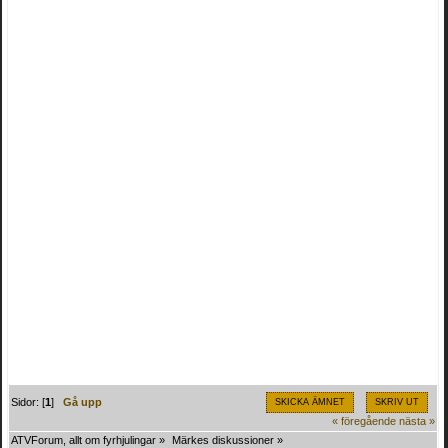
Sidor: [
1
]
Gå upp
SKICKA ÄMNET
SKRIV UT
« föregående
nästa »
ATVForum, allt om fyrhjulingar
»
Märkes diskussioner
»