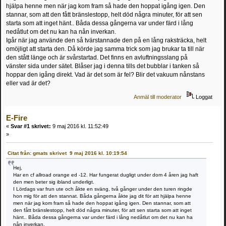
hjälpa henne men när jag kom fram så hade den hoppat igång igen. Den
stannar, som att den fått bränslestopp, helt död några minuter, för att sen
starta som att inget hänt.. Båda dessa gångerna var under färd i lång
nedåtlut om det nu kan ha nån inverkan.
Igår när jag använde den så tvärstannade den på en lång raksträcka, helt
omöjligt att starta den. Då körde jag samma trick som jag brukar ta till när
den stått länge och är svårstartad. Det finns en avluftningsslang på
vänster sida under sätet. Blåser jag i denna tills det bubblar i tanken så
hoppar den igång direkt. Vad är det som är fel? Blir det vakuum nånstans
eller vad är det?
Anmäl till moderator
Loggat
E-Fire
«
Svar #1 skrivet:
9 maj 2016 kl. 11:52:49
»
Citat från: gmats skrivet 9 maj 2016 kl. 10:19:54
Hej,
Har en cf allroad orange ed -12. Har fungerat dugligt under dom 4 åren jag haft
den men beter sig ibland underligt.
I Lördags var frun ute och åkte en sväng, två gånger under den turen ringde
hon mig för att den stannat. Båda gångerna åkte jag dit för att hjälpa henne
men när jag kom fram så hade den hoppat igång igen. Den stannar, som att
den fått bränslestopp, helt död några minuter, för att sen starta som att inget
hänt.. Båda dessa gångerna var under färd i lång nedåtlut om det nu kan ha
nån inverkan.