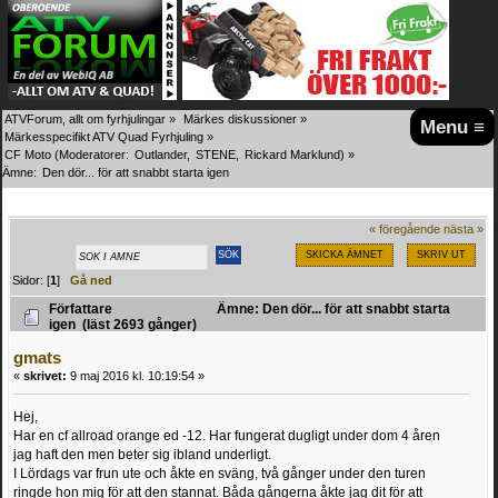
ATVForum, allt om fyrhjulingar
»
Märkes diskussioner
»
Menu ≡
Märkesspecifikt ATV Quad Fyrhjuling
»
CF Moto
(Moderatorer:
Outlander
,
STENE
,
Rickard Marklund
) »
Ämne:
Den dör... för att snabbt starta igen
« föregående
nästa »
SKICKA ÄMNET
SKRIV UT
Sidor: [
1
]
Gå ned
Författare
Ämne: Den dör... för att snabbt starta
igen (läst 2693 gånger)
gmats
«
skrivet:
9 maj 2016 kl. 10:19:54 »
Hej,
Har en cf allroad orange ed -12. Har fungerat dugligt under dom 4 åren
jag haft den men beter sig ibland underligt.
I Lördags var frun ute och åkte en sväng, två gånger under den turen
ringde hon mig för att den stannat. Båda gångerna åkte jag dit för att