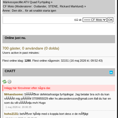
Märkesspecifikt ATV Quad Fyrhjuling
»
CF Moto
(Moderatorer:
Outlander
,
STENE
,
Rickard Marklund
) »
Ämne:
Den dör... för att snabbt starta igen
Gå till:
Online just nu.
700 gäster, 0 användare (0 dolda)
Users active in past minutes:
Flest online idag:
1280
. Flest online någonsin: 32151 (16 maj 2026 kl. 09:52:43)
CHATT
Inlägg här försvinner efter några dar.
Mrhandsome
:
SÃÂÃÂ¶ker defekta/trasiga fyrhjulingar. Jag betalar bra och du kan
nÃÂÃÂ¥ mig pÃÂÃÂ¥ 0709955029 eller hv.alexandersson@gmail.com ifall du har en
som du vill sÃÂÃÂ¤lja mvh Hugo
1 maj 2026 kl. 20:00:35
hoho2131
:
behÃ¶ver hjÃ¤lp med o koppla bort dess e de mÃ¶jligt