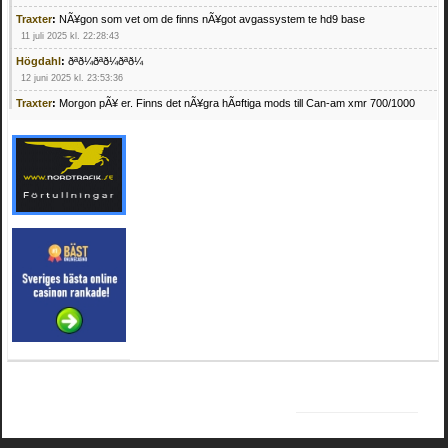
Traxter
:
NÃ¥gon som vet om de finns nÃ¥got avgassystem te hd9 base
11 juli 2025 kl. 22:28:43
Högdahl
:
ðªð¼ðªð¼ðªð¼
12 juni 2025 kl. 23:53:36
Traxter
:
Morgon pÃ¥ er. Finns det nÃ¥gra hÃ¤ftiga mods till Can-am xmr 700/1000
24 februari 2025 kl. 10:23:25
Mrhandsome
:
SÃ¶ker defekta/trasiga fyrhjulingar. Jag betalar bra och du kan nÃ¥ mig
pÃ¥ 0709955029 eller hv.alexandersson@gmail.com ifall du har en som du vill sÃ¤lja
mvh Hugo
21 februari 2025 kl. 09:25:52
Oscar5
:
NÃ¥gon som vet vad man kan begÃ¤ra fÃ¶r en Honda TRX 350 FE 2005
med snÃ¶blad som fungerar utmÃ¤rkt .Har Ã¤rft den
4 februari 2025 kl. 19:20:50
Oscar5
:
44
4 februari 2025 kl. 19:15:36
Greger59
:
NÃ¤gon som vet har en Cetek 500 EFI
15 januari 2025 kl. 23:49:44
Mrhandsome
:
SÃÂ¶ker defekta/trasiga fyrhjulingar. Jag betalar bra och du kan nÃÂ¥
mig pÃÂ¥ 0709955029 eller hv.alexandersson@gmail.com ifall du har en som du vill
sÃÂ¤lja mvh Hugo
4 januari 2025 kl. 00:28:39
kampersvik
:
schema vaccumssangar cf moto 500 2013