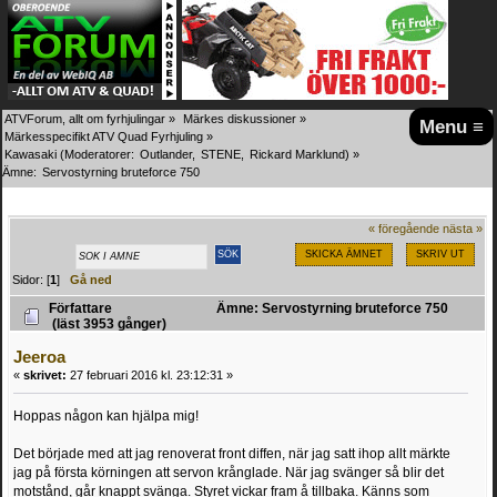
ATVForum, allt om fyrhjulingar
»
Märkes diskussioner
»
Menu ≡
Märkesspecifikt ATV Quad Fyrhjuling
»
Kawasaki
(Moderatorer:
Outlander
,
STENE
,
Rickard Marklund
) »
Ämne:
Servostyrning bruteforce 750
« föregående
nästa »
SKICKA ÄMNET
SKRIV UT
Sidor: [
1
]
Gå ned
Författare
Ämne: Servostyrning bruteforce 750
(läst 3953 gånger)
Jeeroa
«
skrivet:
27 februari 2016 kl. 23:12:31 »
Hoppas någon kan hjälpa mig!
Det började med att jag renoverat front diffen, när jag satt ihop allt märkte
jag på första körningen att servon krånglade. När jag svänger så blir det
motstånd, går knappt svänga. Styret vickar fram å tillbaka. Känns som