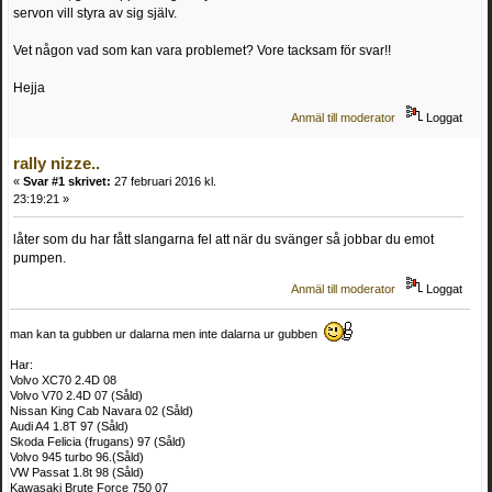
servon vill styra av sig själv.
Vet någon vad som kan vara problemet? Vore tacksam för svar!!
Hejja
Anmäl till moderator
Loggat
rally nizze..
«
Svar #1 skrivet:
27 februari 2016 kl.
23:19:21 »
låter som du har fått slangarna fel att när du svänger så jobbar du emot
pumpen.
Anmäl till moderator
Loggat
man kan ta gubben ur dalarna men inte dalarna ur gubben
Har:
Volvo XC70 2.4D 08
Volvo V70 2.4D 07 (Såld)
Nissan King Cab Navara 02 (Såld)
Audi A4 1.8T 97 (Såld)
Skoda Felicia (frugans) 97 (Såld)
Volvo 945 turbo 96.(Såld)
VW Passat 1.8t 98 (Såld)
Kawasaki Brute Force 750 07