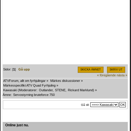
Sidor: [
1
]
Gå upp
SKICKA ÄMNET
SKRIV UT
« föregående
nästa »
ATVForum, allt om fyrhjulingar
»
Märkes diskussioner
»
Märkesspecifikt ATV Quad Fyrhjuling
»
Kawasaki
(Moderatorer:
Outlander
,
STENE
,
Rickard Marklund
) »
Ämne:
Servostyrning bruteforce 750
Gå till:
Online just nu.