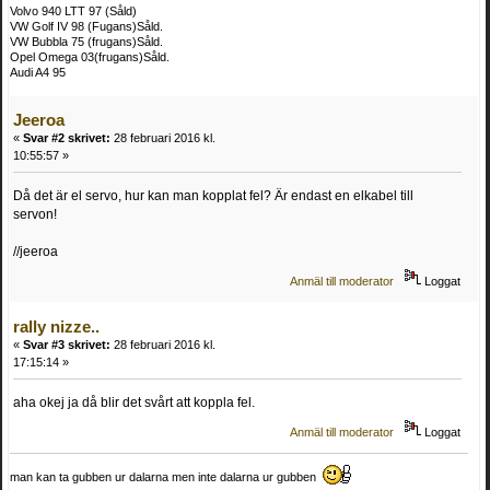
Volvo 940 LTT 97 (Såld)
VW Golf IV 98 (Fugans)Såld.
VW Bubbla 75 (frugans)Såld.
Opel Omega 03(frugans)Såld.
Audi A4 95
Jeeroa
«
Svar #2 skrivet:
28 februari 2016 kl.
10:55:57 »
Då det är el servo, hur kan man kopplat fel? Är endast en elkabel till
servon!
//jeeroa
Anmäl till moderator
Loggat
rally nizze..
«
Svar #3 skrivet:
28 februari 2016 kl.
17:15:14 »
aha okej ja då blir det svårt att koppla fel.
Anmäl till moderator
Loggat
man kan ta gubben ur dalarna men inte dalarna ur gubben