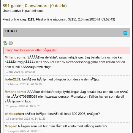
891 gäster, 0 användare (0 dolda)
Users active in past minutes:
Flest online idag:
1113
. Flest online någonsin: 32151 (16 maj 2026 kl. 09:52:43)
CHATT
Inlägg här försvinner efter några dar.
Mrhandsome
:
SÃÂÃÂ¶ker defekta/trasiga fyrhjulingar. Jag betalar bra och du kan
nÃÂÃÂ¥ mig pÃÂÃÂ¥ 0709955029 eller hv.alexandersson@gmail.com ifall du har en
som du vill sÃÂÃÂ¤lja mvh Hugo
1 maj 2026 kl. 20:00:35
hoho2131
:
behÃ¶ver hjÃ¤lp med o koppla bort dess e de mÃ¶jligt
12 februari 2026 kl. 20:46:20
Mrhandsome
:
SÃÂ¶ker defekta/trasiga fyrhjulingar. Jag betalar bra och du kan nÃÂ¥
mig pÃÂ¥ 0709955029 eller hv.alexandersson@gmail.com ifall du har en som du vill
sÃÂ¤lja mvh Hugo
25 januari 2026 kl. 10:14:23
christopher
:
sÃ¶ker hÃ¶ger fotstÃ¶d till linhai 300 2006, nÃ¥gon?
17 september 2025 kl. 14:31:25
Gregee
:
NÃ¥gon som vet hur man fÃ¥r sitt konto med inlÃ¤gg raderat?
12 augusti 2025 kl. 19:00:16