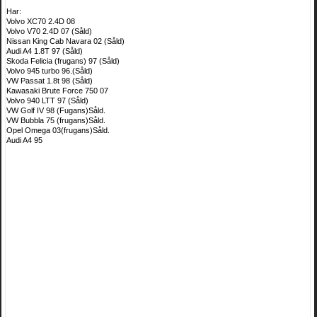
Har:
Volvo XC70 2.4D 08
Volvo V70 2.4D 07 (Såld)
Nissan King Cab Navara 02 (Såld)
Audi A4 1.8T 97 (Såld)
Skoda Felicia (frugans) 97 (Såld)
Volvo 945 turbo 96.(Såld)
VW Passat 1.8t 98 (Såld)
Kawasaki Brute Force 750 07
Volvo 940 LTT 97 (Såld)
VW Golf IV 98 (Fugans)Såld.
VW Bubbla 75 (frugans)Såld.
Opel Omega 03(frugans)Såld.
Audi A4 95