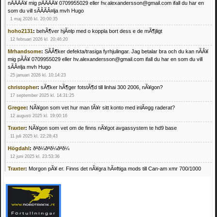
nÃÂÃÂ¥ mig pÃÂÃÂ¥ 0709955029 eller hv.alexandersson@gmail.com ifall du har en
som du vill sÃÂÃÂ¤lja mvh Hugo
1 maj 2026 kl. 20:00:35
hoho2131
:
behÃ¶ver hjÃ¤lp med o koppla bort dess e de mÃ¶jligt
12 februari 2026 kl. 20:46:20
Mrhandsome
:
SÃÂ¶ker defekta/trasiga fyrhjulingar. Jag betalar bra och du kan nÃÂ¥
mig pÃÂ¥ 0709955029 eller hv.alexandersson@gmail.com ifall du har en som du vill
sÃÂ¤lja mvh Hugo
25 januari 2026 kl. 10:14:23
christopher
:
sÃ¶ker hÃ¶ger fotstÃ¶d till linhai 300 2006, nÃ¥gon?
17 september 2025 kl. 14:31:25
Gregee
:
NÃ¥gon som vet hur man fÃ¥r sitt konto med inlÃ¤gg raderat?
12 augusti 2025 kl. 19:00:16
Traxter
:
NÃ¥gon som vet om de finns nÃ¥got avgassystem te hd9 base
11 juli 2025 kl. 22:28:43
Högdahl
:
ðªð¼ðªð¼ðªð¼
12 juni 2025 kl. 23:53:36
Traxter
:
Morgon pÃ¥ er. Finns det nÃ¥gra hÃ¤ftiga mods till Can-am xmr 700/1000
24 februari 2025 kl. 10:23:25
Mrhandsome
:
SÃ¶ker defekta/trasiga fyrhjulingar. Jag betalar bra och du kan nÃ¥ mig
pÃ¥ 0709955029 eller hv.alexandersson@gmail.com ifall du har en som du vill sÃ¤lja
mvh Hugo
21 februari 2025 kl. 09:25:52