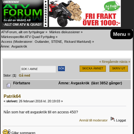
ATVForum, allt om fyrhjulingar
»
Märkes diskussioner
»
Menu ≡
Märkesspecifikt ATV Quad Fyrhjuling
»
Access
(Moderatorer:
Outlander
,
STENE
,
Rickard Marklund
) »
Ämne:
Avgaskrök 
« föregående
nästa »
SKICKA ÄMNET
SKRIV UT
Sidor: [
1
]
Gå ned
Författare
Ämne: Avgaskrök (läst 3852 gånger)
Patrik64
«
skrivet:
26 februari 2016 kl. 20:19:03 »
Nån som har ett avgaskrök till en access 450?
Anmäl till moderator
Loggat
Gillar sommaren