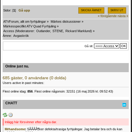
Sidor: [
1
]
Gå upp
SKICKA ÄMNET
SKRIV UT
« föregående
nästa »
ATVForum, allt om fyrhjulingar
»
Märkes diskussioner
»
Märkesspecifikt ATV Quad Fyrhjuling
»
Access
(Moderatorer:
Outlander
,
STENE
,
Rickard Marklund
) »
Ämne:
Avgaskrök 
Gå till:
Online just nu.
685 gäster, 0 användare (0 dolda)
Users active in past minutes:
Flest online idag:
856
. Flest online någonsin: 32151 (16 maj 2026 kl. 09:52:43)
CHATT
Inlägg här försvinner efter några dar.
Mrhandsome
:
SÃÂÃÂ¶ker defekta/trasiga fyrhjulingar. Jag betalar bra och du kan