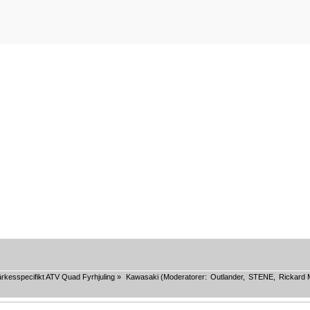
rkesspecifikt ATV Quad Fyrhjuling
»
Kawasaki
(Moderatorer:
Outlander
,
STENE
,
Rickard 