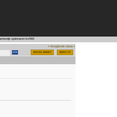
kamkedje spännaren kvf360
« föregående
nästa »
SKICKA ÄMNET
SKRIV UT