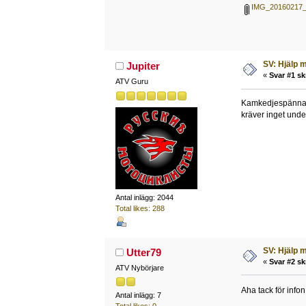
IMG_20160217_
SV: Hjälp 
Jupiter
«
Svar #1 sk
ATV Guru
Kamkedjespännaren
kräver inget unde
Antal inlägg: 2044
Total likes: 288
SV: Hjälp 
Utter79
«
Svar #2 sk
ATV Nybörjare
Aha tack för info
Antal inlägg: 7