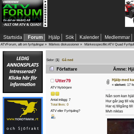
Startsida
Forum
Hjälp
Sök
Kalender
Medlemmar
ATVForum, allt om fyrhjulingar
»
Märkes diskussioner
»
Märkesspecifikt ATV Quad Fyrhjul
Sidor: [
1
]
Gå ned
Författare
Ämne: Hjä
Hjälp med k
Utter79
«
skrivet:
17 fe
ATV Nybörjare
Nån som kan hjä
Antal inlägg: 7
Hur går jag till 
Total likes: 0
Har ej tillgång til
ATV eller Fyrhjuling?
Mvh niklas