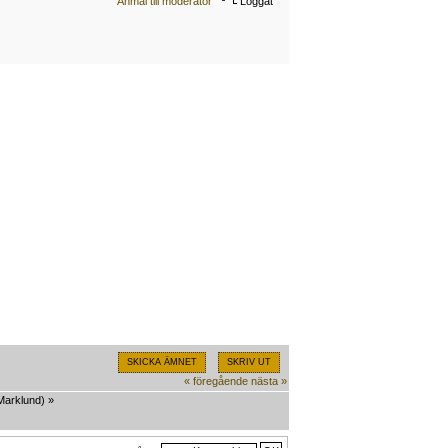
Anmäl till moderator
Loggat
SKICKA ÄMNET
SKRIV UT
« föregående
nästa »
Marklund
) »