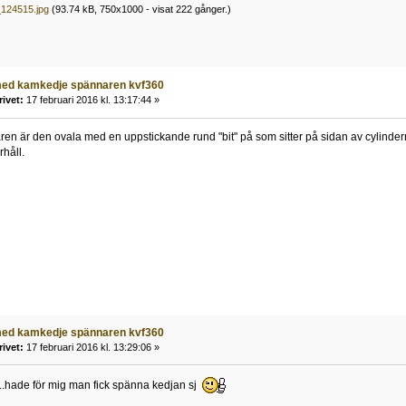
124515.jpg
(93.74 kB, 750x1000 - visat 222 gånger.)
med kamkedje spännaren kvf360
rivet:
17 februari 2016 kl. 13:17:44 »
 är den ovala med en uppstickande rund "bit" på som sitter på sidan av cylindern
rhåll.
med kamkedje spännaren kvf360
rivet:
17 februari 2016 kl. 13:29:06 »
n..hade för mig man fick spänna kedjan sj