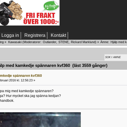
Logga in
Registrera
Kontakt
ing
»
Kawasaki
(Moderatorer:
Outlander
,
STENE
,
Rickard Marklund
) »
Ämne:
Hjälp med 
lp med kamkedje spännaren kvf360 (läst 3559 gånger)
amkedje spännaren kvf360
bruari 2016 kl. 12:56:23 »
lpa mig med kamkedje spännaren?
väga? Hur mycket ska jag spänna kedjan?
l handbok.