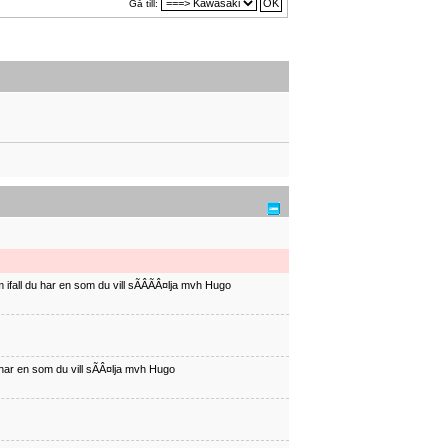
Gå till:
ifall du har en som du vill sÃÂÃÂ¤lja mvh Hugo
har en som du vill sÃÂ¤lja mvh Hugo