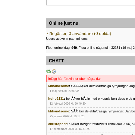
Online just nu.
725 gäster, 0 användare (0 dolda)
Users active in past minutes:
Flest online idag:
949
. Flest online någonsin: 32151 (16 maj 2
CHATT
Inlägg här försvinner efter några dar.
Mrhandsome
:
SÃÂÃÂ¶ker defekta/trasiga fyrhjulingar. J
1 maj 2026 kl. 20:00:35
hoho2131
:
behÃ¶ver hjÃ¤lp med o koppla bort dess e de m
12 februari 2026 kl. 20:46:20
Mrhandsome
:
SÃÂ¶ker defekta/trasiga fyrhjulingar. Jag 
25 januari 2026 kl. 10:14:23
christopher
:
sÃ¶ker hÃ¶ger fotstÃ¶d till linhai 300 2006, 
17 september 2025 kl. 14:31:25