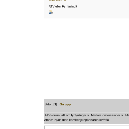
Total likes: 0
ATV eller Fyrhjuling?
Sidor: [
1
]
Gå upp
ATVForum, allt om fyrhjulingar
»
Märkes diskussioner
»
Mä
Ämne:
Hjälp med kamkedje spännaren kvf360