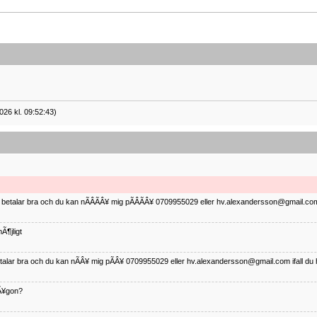
026 kl. 09:52:43)
ag betalar bra och du kan nÃÂÃÂ¥ mig pÃÂÃÂ¥ 0709955029 eller hv.alexandersson@gmail.com 
Ã¶jligt
betalar bra och du kan nÃÂ¥ mig pÃÂ¥ 0709955029 eller hv.alexandersson@gmail.com ifall du 
nÃ¥gon?