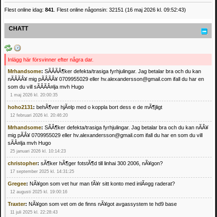
Flest online idag:
841
. Flest online någonsin: 32151 (16 maj 2026 kl. 09:52:43)
CHATT
Inlägg här försvinner efter några dar.
Mrhandsome
:
SÃÂÃÂ¶ker defekta/trasiga fyrhjulingar. Jag betalar bra och du kan
nÃÂÃÂ¥ mig pÃÂÃÂ¥ 0709955029 eller hv.alexandersson@gmail.com ifall du har en
som du vill sÃÂÃÂ¤lja mvh Hugo
1 maj 2026 kl. 20:00:35
hoho2131
:
behÃ¶ver hjÃ¤lp med o koppla bort dess e de mÃ¶jligt
12 februari 2026 kl. 20:46:20
Mrhandsome
:
SÃÂ¶ker defekta/trasiga fyrhjulingar. Jag betalar bra och du kan nÃÂ¥
mig pÃÂ¥ 0709955029 eller hv.alexandersson@gmail.com ifall du har en som du vill
sÃÂ¤lja mvh Hugo
25 januari 2026 kl. 10:14:23
christopher
:
sÃ¶ker hÃ¶ger fotstÃ¶d till linhai 300 2006, nÃ¥gon?
17 september 2025 kl. 14:31:25
Gregee
:
NÃ¥gon som vet hur man fÃ¥r sitt konto med inlÃ¤gg raderat?
12 augusti 2025 kl. 19:00:16
Traxter
:
NÃ¥gon som vet om de finns nÃ¥got avgassystem te hd9 base
11 juli 2025 kl. 22:28:43