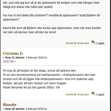
del. och vad jag tror så är de spännaren till kedjan som inte hänger med
riktigt och klarar inte hålla den spänd.
hur har ni löst detta lilla problem? modifierat spännaren? bytat fjädern till
spännaren?
känns lite som att fjädern ska trycka upp spännaren, men när man trycker
ner den så känner man att den tar emot
Anmäl till moderator
Loggat
Christian G
«
Svar #1 skrivet:
3 februari 2016 kl.
22:57:53 »
Är nog så att kedjan är lite slapp, prova att spänna den.
Är en stor aluminiumring vid bakhjulsaxeln = Axelspännaren den kan
lossna och då så ligger inte kedjespännaren i mot och spänner upp
kedjan, det gör att den rasslar och även hugger.
Hade liknande fel på min gamla 300cc -09
Anmäl till moderator
Loggat
Blondie
«
Svar #2 skrivet:
4 februari 2016 kl.