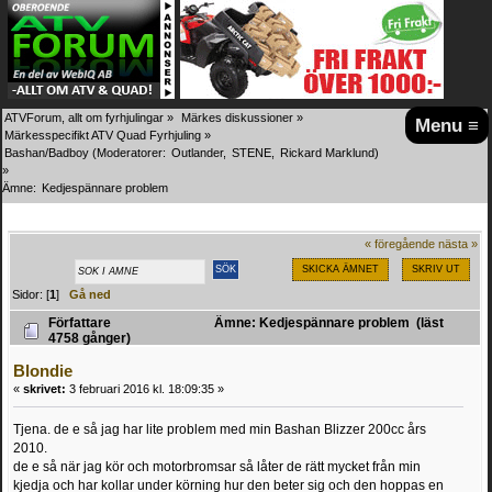
ATVForum, allt om fyrhjulingar
»
Märkes diskussioner
»
Menu ≡
Märkesspecifikt ATV Quad Fyrhjuling
»
Bashan/Badboy
(Moderatorer:
Outlander
,
STENE
,
Rickard Marklund
)
»
Ämne:
Kedjespännare problem 
« föregående
nästa »
SKICKA ÄMNET
SKRIV UT
Sidor: [
1
]
Gå ned
Författare
Ämne: Kedjespännare problem (läst
4758 gånger)
Blondie
«
skrivet:
3 februari 2016 kl. 18:09:35 »
Tjena. de e så jag har lite problem med min Bashan Blizzer 200cc års
2010.
de e så när jag kör och motorbromsar så låter de rätt mycket från min
kjedja och har kollar under körning hur den beter sig och den hoppas en