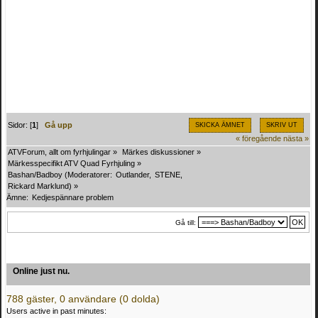
Sidor: [
1
]
Gå upp
SKICKA ÄMNET
SKRIV UT
« föregående
nästa »
ATVForum, allt om fyrhjulingar
»
Märkes diskussioner
»
Märkesspecifikt ATV Quad Fyrhjuling
»
Bashan/Badboy
(Moderatorer:
Outlander
,
STENE
,
Rickard Marklund
) »
Ämne:
Kedjespännare problem 
Gå till:
Online just nu.
788 gäster, 0 användare (0 dolda)
Users active in past minutes: