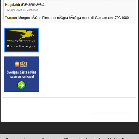
Högdahl
:
ðªð¼ðªð¼ðªð¼
12 juni 2025 kl. 23:53:36
Traxter
:
Morgon pÃ¥ er. Finns det nÃ¥gra hÃ¤ftiga mods till Can-am xmr 700/1000
24 februari 2025 kl. 10:23:25
Mrhandsome
:
SÃ¶ker defekta/trasiga fyrhjulingar. Jag betalar bra och du kan nÃ¥ mig
pÃ¥ 0709955029 eller hv.alexandersson@gmail.com ifall du har en som du vill sÃ¤lja
mvh Hugo
21 februari 2025 kl. 09:25:52
Oscar5
:
NÃ¥gon som vet vad man kan begÃ¤ra fÃ¶r en Honda TRX 350 FE 2005
med snÃ¶blad som fungerar utmÃ¤rkt .Har Ã¤rft den
4 februari 2025 kl. 19:20:50
Oscar5
:
44
4 februari 2025 kl. 19:15:36
Greger59
:
NÃ¤gon som vet har en Cetek 500 EFI
15 januari 2025 kl. 23:49:44
Mrhandsome
:
SÃÂ¶ker defekta/trasiga fyrhjulingar. Jag betalar bra och du kan nÃÂ¥
mig pÃÂ¥ 0709955029 eller hv.alexandersson@gmail.com ifall du har en som du vill
sÃÂ¤lja mvh Hugo
4 januari 2025 kl. 00:28:39
kampersvik
:
schema vaccumssangar cf moto 500 2013
26 november 2024 kl. 17:48:35
trailboss
:
Hej. sÃ¶ker instruktionsbok Polaris TrailBoss 250-89