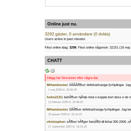
Online just nu.
3292 gäster, 0 användare (0 dolda)
Users active in past minutes:
Flest online idag:
3298
. Flest online någonsin: 32151 (16 maj 
CHATT
Inlägg här försvinner efter några dar.
Mrhandsome
:
SÃÂÃÂ¶ker defekta/trasiga fyrhjulingar. J
1 maj 2026 kl. 20:00:35
hoho2131
:
behÃ¶ver hjÃ¤lp med o koppla bort dess e de m
12 februari 2026 kl. 20:46:20
Mrhandsome
:
SÃÂ¶ker defekta/trasiga fyrhjulingar. Jag 
25 januari 2026 kl. 10:14:23
christopher
:
sÃ¶ker hÃ¶ger fotstÃ¶d till linhai 300 2006, 
17 september 2025 kl. 14:31:25