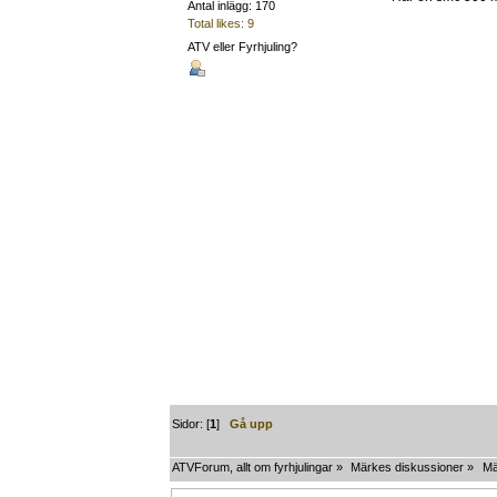
Antal inlägg: 170
Total likes: 9
ATV eller Fyrhjuling?
Sidor: [
1
]
Gå upp
ATVForum, allt om fyrhjulingar
»
Märkes diskussioner
»
Mä