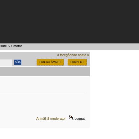
t smc 500motor
« föregående
nästa »
SKICKA ÄMNET
SKRIV UT
Anmäl till moderator
Loggat