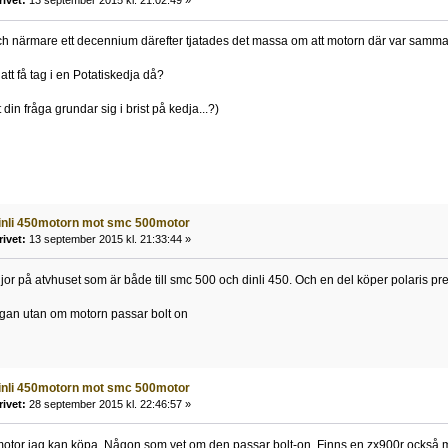
rivet:
13 september 2015 kl. 21:02:49 »
ch närmare ett decennium därefter tjatades det massa om att motorn där var samma
att få tag i en Potatiskedja då?
 din fråga grundar sig i brist på kedja...?)
inli 450motorn mot smc 500motor
rivet:
13 september 2015 kl. 21:33:44 »
or på atvhuset som är både till smc 500 och dinli 450. Och en del köper polaris pred
ågan utan om motorn passar bolt on
inli 450motorn mot smc 500motor
rivet:
28 september 2015 kl. 22:46:57 »
otor jag kan köpa. Någon som vet om den passar bolt-on. Finns en zx900r också