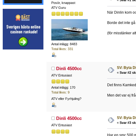
«
Svar #1 sk
Posör, knappast
ATV Guru
När Dinlin kom o
Borde det inte gå 
(för misstänker att
Antal inlägg: 8483
Total likes: 331
SV: Byta D
Dinli 4500cc
«
Svar #2 sk
ATV Entusiast
Det finns Kamkedj
Antal inlägg: 170
Total likes: 9
Men det var ej fr
ATV eller Fyrhjuling?
SV: Byta D
Dinli 4500cc
«
Svar #3 sk
ATV Entusiast
Har en smc 500 m