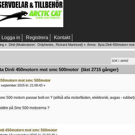
Logga in
Registrera
Kontakt
ing
»
Dinli
(Moderatorer:
Onlyhenke
,
Rickard Marklund
) »
Ämne:
Byta Dinli 450motorn mo
a Dinli 450motorn mot smc 500motor (läst 2715 gånger)
 450motorn mot smc 500motor
 september 2015 kl. 21:00:43 »
c 500 motorn passar bolt-on ? (alltså alla motorfästen, elektronik, avgas - rubbet)
ättre på Smc 500 motorerna ?
inli 450motorn mot smc 500motor