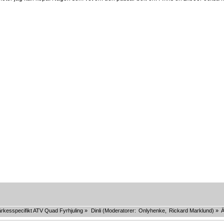
rkesspecifikt ATV Quad Fyrhjuling
»
Dinli
(Moderatorer:
Onlyhenke
,
Rickard Marklund
) »