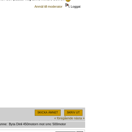
Anmäl till moderator
Loggat
SKICKA ÄMNET
SKRIV UT
« föregående
nästa »
Ämne:
Byta Dinli 450motorn mot smc 500motor