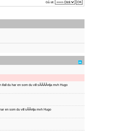
Gå till:
ifall du har en som du vill sÃÂÃÂ¤lja mvh Hugo
har en som du vill sÃÂ¤lja mvh Hugo