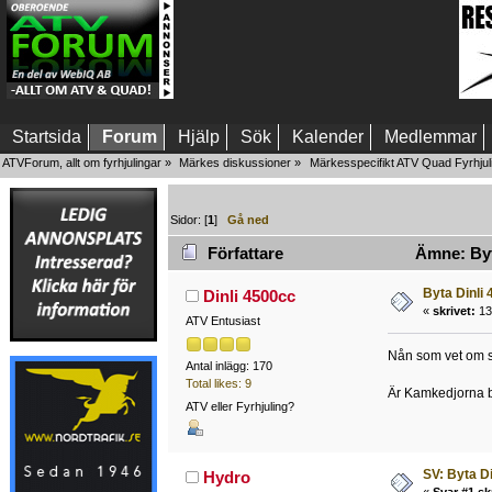
Startsida
Forum
Hjälp
Sök
Kalender
Medlemmar
ATVForum, allt om fyrhjulingar
»
Märkes diskussioner
»
Märkesspecifikt ATV Quad Fyrhjul
Sidor: [
1
]
Gå ned
Författare
Ämne: Byt
Byta Dinli
Dinli 4500cc
«
skrivet:
13
ATV Entusiast
Nån som vet om sm
Antal inlägg: 170
Total likes: 9
Är Kamkedjorna b
ATV eller Fyrhjuling?
SV: Byta D
Hydro