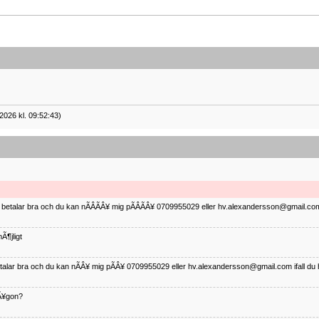
2026 kl. 09:52:43)
ag betalar bra och du kan nÃÂÃÂ¥ mig pÃÂÃÂ¥ 0709955029 eller hv.alexandersson@gmail.com 
Ã¶jligt
betalar bra och du kan nÃÂ¥ mig pÃÂ¥ 0709955029 eller hv.alexandersson@gmail.com ifall du 
nÃ¥gon?