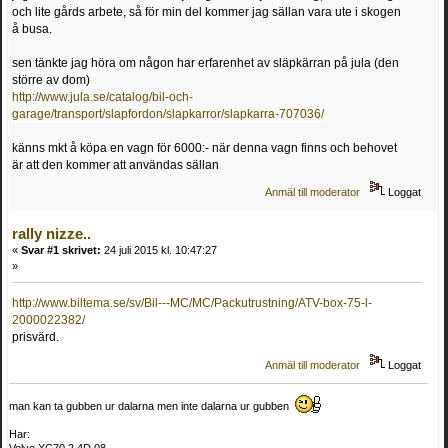
och lite gårds arbete, så för min del kommer jag sällan vara ute i skogen
å busa.
sen tänkte jag höra om någon har erfarenhet av släpkärran på jula (den
större av dom)
http://www.jula.se/catalog/bil-och-
garage/transport/slapfordon/slapkarror/slapkarra-707036/
känns mkt å köpa en vagn för 6000:- när denna vagn finns och behovet
är att den kommer att användas sällan
Anmäl till moderator
Loggat
rally nizze..
«
Svar #1 skrivet:
24 juli 2015 kl. 10:47:27
»
http://www.biltema.se/sv/Bil---MC/MC/Packutrustning/ATV-box-75-l-
2000022382/
prisvärd.
Anmäl till moderator
Loggat
man kan ta gubben ur dalarna men inte dalarna ur gubben
Har:
Volvo XC70 2.4D 08