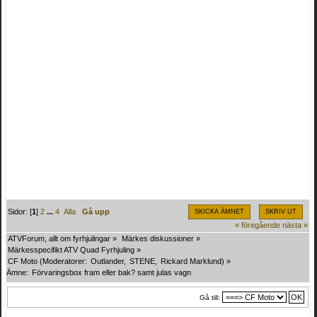
Sidor: [
1
]
2
...
4
Alla
Gå upp
SKICKA ÄMNET
SKRIV UT
« föregående
nästa »
ATVForum, allt om fyrhjulingar
»
Märkes diskussioner
»
Märkesspecifikt ATV Quad Fyrhjuling
»
CF Moto
(Moderatorer:
Outlander
,
STENE
,
Rickard Marklund
) »
Ämne:
Förvaringsbox fram eller bak? samt julas vagn
Gå till: