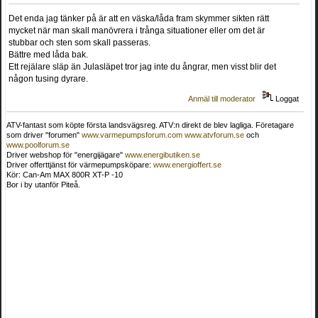
Det enda jag tänker på är att en väska/låda fram skymmer sikten rätt
mycket när man skall manövrera i trånga situationer eller om det är
stubbar och sten som skall passeras.
Bättre med låda bak.
Ett rejälare släp än Julasläpet tror jag inte du ångrar, men visst blir det
någon tusing dyrare.
Anmäl till moderator
Loggat
ATV-fantast som köpte första landsvägsreg. ATV:n direkt de blev lagliga. Företagare
som driver "forumen"
www.varmepumpsforum.com
www.atvforum.se
och
www.poolforum.se
Driver webshop för "energijägare"
www.energibutiken.se
Driver offerttjänst för värmepumpsköpare:
www.energioffert.se
Kör: Can-Am MAX 800R XT-P -10
Bor i by utanför Piteå.