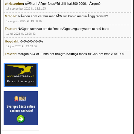
christopher
:
sÃ¶ker hÃ¶ger fotstÃ¶d till linhai 300 2006, nÃ¥gon?
17 september 2025 kl. 14:31:25
Gregee
:
NÃ¥gon som vet hur man fÃ¥r sitt konto med inlÃ¤gg raderat?
12 augusti 2025 kl. 19:00:16
Traxter
:
NÃ¥gon som vet om de finns nÃ¥got avgassystem te hd9 base
11 juli 2025 kl. 22:28:43
Högdahl
:
ðªð¼ðªð¼ðªð¼
12 juni 2025 kl. 23:53:36
Traxter
:
Morgon pÃ¥ er. Finns det nÃ¥gra hÃ¤ftiga mods till Can-am xmr 700/1000
24 februari 2025 kl. 10:23:25
Mrhandsome
:
SÃ¶ker defekta/trasiga fyrhjulingar. Jag betalar bra och du kan nÃ¥ mig
pÃ¥ 0709955029 eller hv.alexandersson@gmail.com ifall du har en som du vill sÃ¤lja
mvh Hugo
21 februari 2025 kl. 09:25:52
Oscar5
:
NÃ¥gon som vet vad man kan begÃ¤ra fÃ¶r en Honda TRX 350 FE 2005
med snÃ¶blad som fungerar utmÃ¤rkt .Har Ã¤rft den
4 februari 2025 kl. 19:20:50
Oscar5
:
44
4 februari 2025 kl. 19:15:36
Greger59
:
NÃ¤gon som vet har en Cetek 500 EFI
15 januari 2025 kl. 23:49:44
Mrhandsome
:
SÃÂ¶ker defekta/trasiga fyrhjulingar. Jag betalar bra och du kan nÃÂ¥