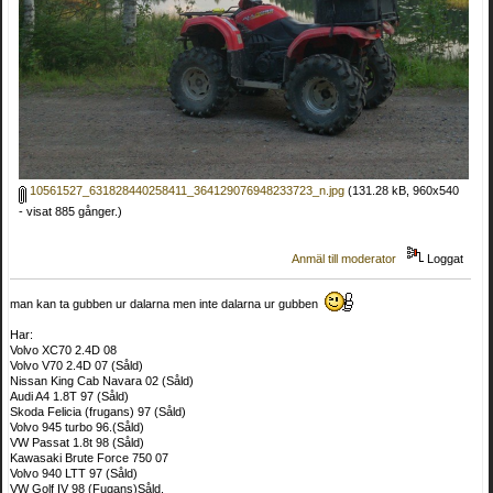
10561527_631828440258411_364129076948233723_n.jpg
(131.28 kB, 960x540
- visat 885 gånger.)
Anmäl till moderator
Loggat
man kan ta gubben ur dalarna men inte dalarna ur gubben
Har:
Volvo XC70 2.4D 08
Volvo V70 2.4D 07 (Såld)
Nissan King Cab Navara 02 (Såld)
Audi A4 1.8T 97 (Såld)
Skoda Felicia (frugans) 97 (Såld)
Volvo 945 turbo 96.(Såld)
VW Passat 1.8t 98 (Såld)
Kawasaki Brute Force 750 07
Volvo 940 LTT 97 (Såld)
VW Golf IV 98 (Fugans)Såld.