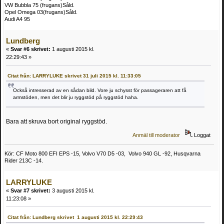
VW Bubbla 75 (frugans)Såld.
Opel Omega 03(frugans)Såld.
Audi A4 95
Lundberg
«
Svar #6 skrivet:
1 augusti 2015 kl.
22:29:43 »
Citat från: LARRYLUKE skrivet 31 juli 2015 kl. 11:33:05
Också intresserad av en sådan bild. Vore ju schysst för passageraren att få
armstöden, men det blir ju ryggstöd på ryggstöd haha.
Bara att skruva bort original ryggstöd.
Anmäl till moderator
Loggat
Kör: CF Moto 800 EFI EPS -15, Volvo V70 D5 -03, Volvo 940 GL -92, Husqvarna
Rider 213C -14.
LARRYLUKE
«
Svar #7 skrivet:
3 augusti 2015 kl.
11:23:08 »
Citat från: Lundberg skrivet 1 augusti 2015 kl. 22:29:43