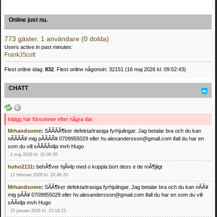
Online just nu.
773 gäster, 1 användare (0 dolda)
Users active in past minutes:
FrankJScott
Flest online idag:
832
. Flest online någonsin: 32151 (16 maj 2026 kl. 09:52:43)
CHATT
Inlägg här försvinner efter några dar.
Mrhandsome
:
SÃÂÃÂ¶ker defekta/trasiga fyrhjulingar. Jag betalar bra och du kan
nÃÂÃÂ¥ mig pÃÂÃÂ¥ 0709955029 eller hv.alexandersson@gmail.com ifall du har en
som du vill sÃÂÃÂ¤lja mvh Hugo
1 maj 2026 kl. 20:00:35
hoho2131
:
behÃ¶ver hjÃ¤lp med o koppla bort dess e de mÃ¶jligt
12 februari 2026 kl. 20:46:20
Mrhandsome
:
SÃÂ¶ker defekta/trasiga fyrhjulingar. Jag betalar bra och du kan nÃÂ¥
mig pÃÂ¥ 0709955029 eller hv.alexandersson@gmail.com ifall du har en som du vill
sÃÂ¤lja mvh Hugo
25 januari 2026 kl. 10:14:23