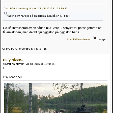
Citat från: Lundberg skrivet 28 juli 2015 kl. 22:19:32
Någon som har bild på en biltema låda på en CF 550?
Också intresserad av en sådan bild. Vore ju schysst för passageraren att
få armstöden, men det blir ju ryggstöd på ryggstöd haha.
Anmäl till moderator
Loggat
CFMOTO CForce 550 EFI EPS - 15
rally nizze..
«
Svar #5 skrivet:
31 juli 2015 kl. 11:40:15
»
cf allroadd 500