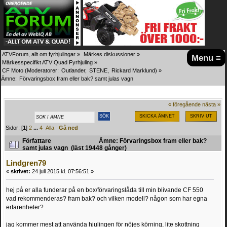
ATVForum, allt om fyrhjulingar
»
Märkes diskussioner
»
Menu ≡
Märkesspecifikt ATV Quad Fyrhjuling
»
CF Moto
(Moderatorer:
Outlander
,
STENE
,
Rickard Marklund
) »
Ämne:
Förvaringsbox fram eller bak? samt julas vagn
« föregående
nästa »
SKICKA ÄMNET
SKRIV UT
Sidor: [
1
]
2
...
4
Alla
Gå ned
Författare
Ämne: Förvaringsbox fram eller bak?
samt julas vagn (läst 19448 gånger)
Lindgren79
«
skrivet:
24 juli 2015 kl. 07:56:51 »
hej på er alla funderar på en box/förvaringslåda till min blivande CF 550
vad rekommenderas? fram bak? och vilken modell? någon som har egna
erfarenheter?
jag kommer mest att använda hjulingen för nöjes körning, lite skottning