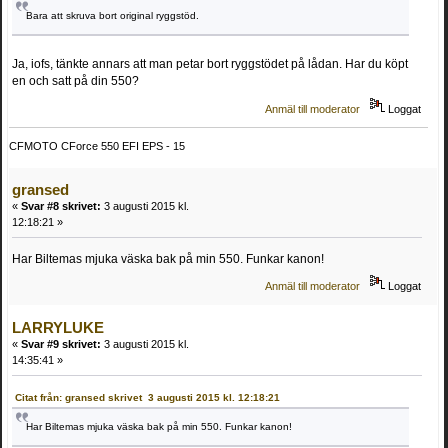
Bara att skruva bort original ryggstöd.
Ja, iofs, tänkte annars att man petar bort ryggstödet på lådan. Har du köpt
en och satt på din 550?
Anmäl till moderator
Loggat
CFMOTO CForce 550 EFI EPS - 15
gransed
«
Svar #8 skrivet:
3 augusti 2015 kl.
12:18:21 »
Har Biltemas mjuka väska bak på min 550. Funkar kanon!
Anmäl till moderator
Loggat
LARRYLUKE
«
Svar #9 skrivet:
3 augusti 2015 kl.
14:35:41 »
Citat från: gransed skrivet 3 augusti 2015 kl. 12:18:21
Har Biltemas mjuka väska bak på min 550. Funkar kanon!