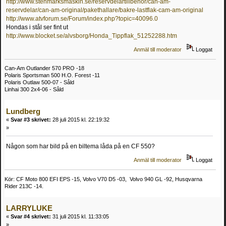
http://www.stenmarksmaskin.se/reservdelartillbehor/can-am-
reservdelar/can-am-original/pakethallare/bakre-lastflak-cam-am-original
http://www.atvforum.se/Forum/index.php?topic=40096.0
Hondas i stål ser fint ut
http://www.blocket.se/alvsborg/Honda_Tippflak_51252288.htm
Anmäl till moderator
Loggat
Can-Am Outlander 570 PRO -18
Polaris Sportsman 500 H.O. Forest -11
Polaris Outlaw 500-07 - Såld
Linhai 300 2x4-06 - Såld
Lundberg
«
Svar #3 skrivet:
28 juli 2015 kl. 22:19:32
»
Någon som har bild på en biltema låda på en CF 550?
Anmäl till moderator
Loggat
Kör: CF Moto 800 EFI EPS -15, Volvo V70 D5 -03, Volvo 940 GL -92, Husqvarna
Rider 213C -14.
LARRYLUKE
«
Svar #4 skrivet:
31 juli 2015 kl. 11:33:05
»