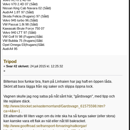
Volvo V70 2.4D 07 (Såld)
Nissan King Cab Navara 02 (Såld)
Audi A4 1.8T 97 (Såld)
Skoda Felicia (frugans) 97 (Såld)
Volvo 945 turbo 96.(Såld)
VW Passat 1.8t 98 (Såld)
Kawasaki Brute Force 750 07
Volvo 940 LTT 97 (Såld)
VW Golf IV 98 (Fugans)Såld.
VW Bubbla 75 (frugans)Såld.
Opel Omega 03(frugans)Såld.
Audi A4 95
Tripod
«
Svar #2 skrivet:
24 juli 2015 kl. 12:25:32
»
Biltemas box funkar bra, fram på Linhaien har jag haft en öppen låda.
Skönt att bara lägga från sig saker och slippa öppna lock.
Vagnen skulle jag nog satsa på nåt sånt här, "gårdsvagn", med tipp och
lite rejälare däck.
http://www.blocket.se/vasternorrland/Gardsvagn_61575598.htm?
ca=4&w=1
.
Ett alternativ till liten vagn om du inte ska ha så tunga saker (eller stora)
kan kanske vara ett flak av nät eller nåt till bakracket.
http://www.gooffroad.se/transport-forvaring/natkorgar/