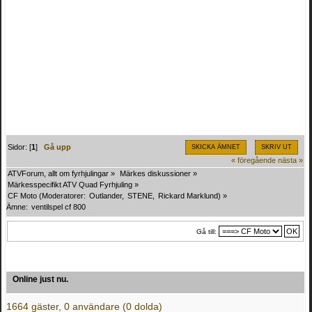
Sidor: [
1
]
Gå upp
SKICKA ÄMNET
SKRIV UT
« föregående
nästa »
ATVForum, allt om fyrhjulingar
»
Märkes diskussioner
»
Märkesspecifikt ATV Quad Fyrhjuling
»
CF Moto
(Moderatorer:
Outlander
,
STENE
,
Rickard Marklund
) »
Ämne:
ventilspel cf 800
Gå till:
Online just nu.
1664 gäster, 0 användare (0 dolda)