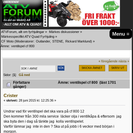
ATVForum, allt om fyrhjulingar
»
Märkes diskussioner
»
Menu ≡
Märkesspecifikt ATV Quad Fyrhjuling
»
CF Moto
(Moderatorer:
Outlander
,
STENE
,
Rickard Marklund
) »
Ämne:
ventilspel cf 800
« föregående
nästa »
SKICKA ÄMNET
SKRIV UT
Sidor: [
1
]
Gå ned
Författare
Ämne: ventilspel cf 800 (läst 1701
gånger)
Crister
«
skrivet:
28 juni 2015 kl. 12:25:36 »
Undrar vad för ventilspel det ska vara på cf 800 12
Den kommer från 300 mila service läcker olja i ventilkåpa & eftersom jag
ska byta den i dag så tänkte jag kolla ventilspelet.
Varför lämnar jag inte in den ? Ska ut på jobb i 6 veckor med början i
morgon.