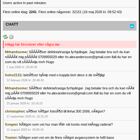
Users active in past minutes:
Flest online idag:
2241
. Flest online någonsin: 32151 (16 maj 2026 kl. 09:52:43)
CHATT
Inlägg här försvinner efter några dar.
Mrhandsome
:
SÃÂÃÂ¶ker defekta/trasiga fyrhjulingar. Jag betalar bra och du kan
nÃÂÃÂ¥ mig pÃÂÃÂ¥ 0709955029 eller hv.alexandersson@gmail.com ifall du har en
som du vill sÃÂÃÂ¤lja mvh Hugo
1 maj 2026 kl. 20:00:35
hoho2131
:
behÃ¶ver hjÃ¤lp med o koppla bort dess e de mÃ¶jligt
12 februari 2026 kl. 20:46:20
Mrhandsome
:
SÃÂ¶ker defekta/trasiga fyrhjulingar. Jag betalar bra och du kan nÃÂ¥
mig pÃÂ¥ 0709955029 eller hv.alexandersson@gmail.com ifall du har en som du vill
sÃÂ¤lja mvh Hugo
25 januari 2026 kl. 10:14:23
christopher
:
sÃ¶ker hÃ¶ger fotstÃ¶d till linhai 300 2006, nÃ¥gon?
17 september 2025 kl. 14:31:25
Gregee
:
NÃ¥gon som vet hur man fÃ¥r sitt konto med inlÃ¤gg raderat?
12 augusti 2025 kl. 19:00:16
Traxter
:
NÃ¥gon som vet om de finns nÃ¥got avgassystem te hd9 base