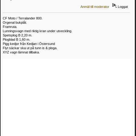
Anmäl till moderator
Loggat
CF Moto / Terralander 800.
Orgenal bukplåt.
Framruta.
Lunningsvagn med riktig kran under utveckling.
Spetsplog B 2,20 m.
Plogblad B 1,60 m.
Pigg kedjor från Kedjan i Östersund
Flyt säckar ska ut på tunn is & ploga.
XYZ vagn lämnat tillbaka.