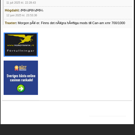
11 juli 2025 kl. 22:28:43
Högdahl
:
ðªð¼ðªð¼ðªð¼
12 juni 2025 kl. 23:53:36
Traxter
:
Morgon pÃ¥ er. Finns det nÃ¥gra hÃ¤ftiga mods till Can-am xmr 700/1000
24 februari 2025 kl. 10:23:25
Mrhandsome
:
SÃ¶ker defekta/trasiga fyrhjulingar. Jag betalar bra och du kan nÃ¥ mig
pÃ¥ 0709955029 eller hv.alexandersson@gmail.com ifall du har en som du vill sÃ¤lja
mvh Hugo
21 februari 2025 kl. 09:25:52
Oscar5
:
NÃ¥gon som vet vad man kan begÃ¤ra fÃ¶r en Honda TRX 350 FE 2005
med snÃ¶blad som fungerar utmÃ¤rkt .Har Ã¤rft den
4 februari 2025 kl. 19:20:50
Oscar5
:
44
4 februari 2025 kl. 19:15:36
Greger59
:
NÃ¤gon som vet har en Cetek 500 EFI
15 januari 2025 kl. 23:49:44
Mrhandsome
:
SÃÂ¶ker defekta/trasiga fyrhjulingar. Jag betalar bra och du kan nÃÂ¥
mig pÃÂ¥ 0709955029 eller hv.alexandersson@gmail.com ifall du har en som du vill
sÃÂ¤lja mvh Hugo
4 januari 2025 kl. 00:28:39
kampersvik
:
schema vaccumssangar cf moto 500 2013
26 november 2024 kl. 17:48:35