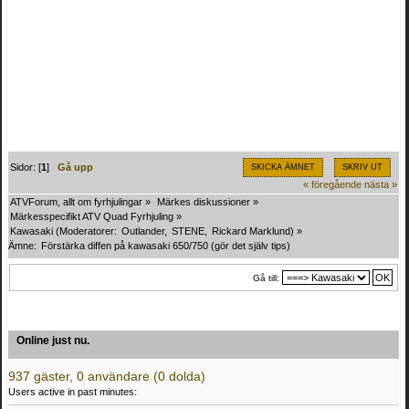
Sidor: [
1
]
Gå upp
SKICKA ÄMNET
SKRIV UT
« föregående
nästa »
ATVForum, allt om fyrhjulingar
»
Märkes diskussioner
»
Märkesspecifikt ATV Quad Fyrhjuling
»
Kawasaki
(Moderatorer:
Outlander
,
STENE
,
Rickard Marklund
) »
Ämne:
Förstärka diffen på kawasaki 650/750 (gör det själv tips)
Gå till:
Online just nu.
937 gäster, 0 användare (0 dolda)
Users active in past minutes: