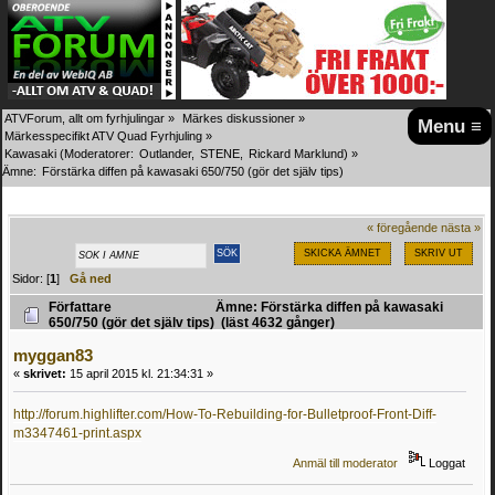
ATVForum, allt om fyrhjulingar
»
Märkes diskussioner
»
Menu ≡
Märkesspecifikt ATV Quad Fyrhjuling
»
Kawasaki
(Moderatorer:
Outlander
,
STENE
,
Rickard Marklund
) »
Ämne:
Förstärka diffen på kawasaki 650/750 (gör det själv tips)
« föregående
nästa »
SKICKA ÄMNET
SKRIV UT
Sidor: [
1
]
Gå ned
Författare
Ämne: Förstärka diffen på kawasaki
650/750 (gör det själv tips) (läst 4632 gånger)
myggan83
«
skrivet:
15 april 2015 kl. 21:34:31 »
http://forum.highlifter.com/How-To-Rebuilding-for-Bulletproof-Front-Diff-
m3347461-print.aspx
Anmäl till moderator
Loggat