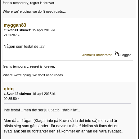
fear is temporary, regret is forever.
Where we're going, we don't need roads...
myggan83
«
Svar #1 skrivet:
15 april 2015 kl.
21:36:07 »
Någon som testat detta?
Anmäl till moderator
Loggat
fear is temporary, regret is forever.
Where we're going, we don't need roads...
qbtq
«
Svar #2 skrivet:
16 april 2015 kl.
09:35:50 »
Inte testat .. men det ser ju ut att bli stabilt iaf...
Men då är frågan (Klagar inte på Kawa så ta det inte så) men vad är
nästa steg som går sönder.. för oavsett märke/drivlina så finns det en
svag länk om du förstärker den så kommer en annan del vara svagast..