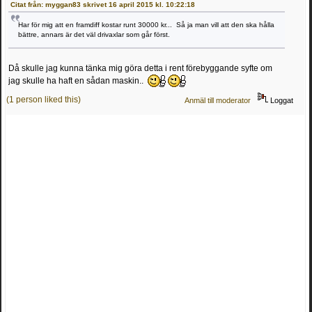
Citat från: myggan83 skrivet 16 april 2015 kl. 10:22:18
Har för mig att en framdiff kostar runt 30000 kr... Så ja man vill att den ska hålla
bättre, annars är det väl drivaxlar som går först.
Då skulle jag kunna tänka mig göra detta i rent förebyggande syfte om
jag skulle ha haft en sådan maskin..
(1 person liked this)
Anmäl till moderator
Loggat