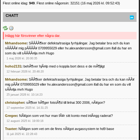
Flest online idag:
949
. Flest online någonsin: 32151 (16 maj 2026 kl. 09:52:43)
CHATT
Inlägg här försvinner efter några dar.
Mrhandsome
:
SÃÂÃÂ¶ker defekta/trasiga fyrhjulingar. Jag betalar bra och du kan
nÃÂÃÂ¥ mig pÃÂÃÂ¥ 0709955029 eller hv.alexandersson@gmail.com ifall du har en
som du vill sÃÂÃÂ¤lja mvh Hugo
1 maj 2026 kl. 20:00:35
hoho2131
:
behÃ¶ver hjÃ¤lp med o koppla bort dess e de mÃ¶jligt
12 februari 2026 kl. 20:46:20
Mrhandsome
:
SÃÂ¶ker defekta/trasiga fyrhjulingar. Jag betalar bra och du kan nÃÂ¥
mig pÃÂ¥ 0709955029 eller hv.alexandersson@gmail.com ifall du har en som du vill
sÃÂ¤lja mvh Hugo
25 januari 2026 kl. 10:14:23
christopher
:
sÃ¶ker hÃ¶ger fotstÃ¶d till linhai 300 2006, nÃ¥gon?
17 september 2025 kl. 14:31:25
Gregee
:
NÃ¥gon som vet hur man fÃ¥r sitt konto med inlÃ¤gg raderat?
12 augusti 2025 kl. 19:00:16
Traxter
:
NÃ¥gon som vet om de finns nÃ¥got avgassystem te hd9 base
11 juli 2025 kl. 22:28:43