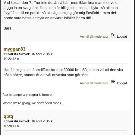
Vad kostar den ?.. Tror inte det är så här.. men iblan kna man medvetet
lägga in en svag länk för att den är billig och enkel att byta.. så att man
"styr" felet till en punkt.. så att säga om jag gör mig förstådd... men det
borde vara bättre att byta en drivknut istället för en diff..
Bara
Anmäl till moderator
Loggat
myggan83
«
Svar #3 skrivet:
16 april 2015 kl.
10:22:18 »
Har för mig att en framdiff kostar runt 30000 kr... Så ja man vill att den ska
hålla bättre, annars är det väl drivaxlar som går först.
Anmäl till moderator
Loggat
fear is temporary, regret is forever.
Where we're going, we don't need roads...
qbtq
«
Svar #4 skrivet:
16 april 2015 kl.
10:28:17 »