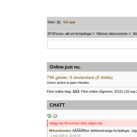
Sidor: [
1
]
Gå upp
ATVForum, allt om fyrhjulingar
»
Märkes diskussioner
»
Mä
Online just nu.
796 gäster, 0 användare (0 dolda)
Users active in past minutes:
Flest online idag:
1113
. Flest online någonsin: 32151 (16 maj 
CHATT
Inlägg här försvinner efter några dar.
Mrhandsome
:
SÃÂÃÂ¶ker defekta/trasiga fyrhjulingar. J
1 maj 2026 kl. 20:00:35