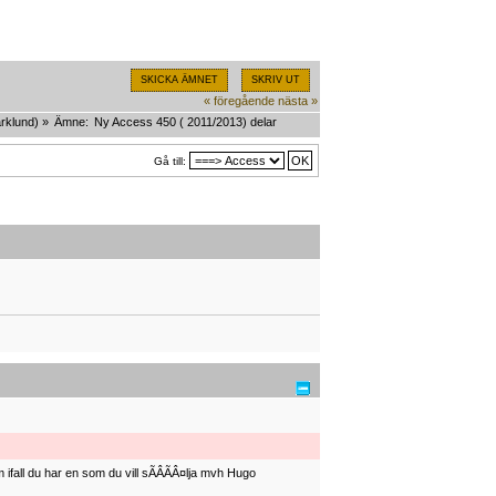
SKICKA ÄMNET
SKRIV UT
« föregående
nästa »
rklund
) »
Ämne:
Ny Access 450 ( 2011/2013) delar
Gå till:
ifall du har en som du vill sÃÂÃÂ¤lja mvh Hugo