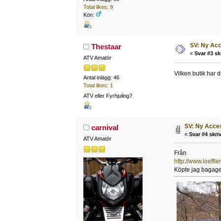
Total likes: 9
Kön:
SV: Ny Acc
Thestaar
«
Svar #3 sk
ATV Amatör
Vilken butik har d
Antal inlägg: 46
Total likes: 1
ATV eller Fyrhjuling?
SV: Ny Acces
carnival
«
Svar #4 skriv
ATV Amatör
Från
http://www.loeffl
Köpte jag bagager