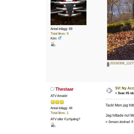
Antal inlägg: 69
Total likes: 9
Kön:
20150308_12273
SV: Ny Acc
Thestaar
«
Svar #5 sk
ATV Amatör
Tack! Men jag hit
Antal inlägg: 46
Total likes: 1
Jag hittade nu! M
ATV eller Fyrhjuling?
«
Senast ändrad: 9