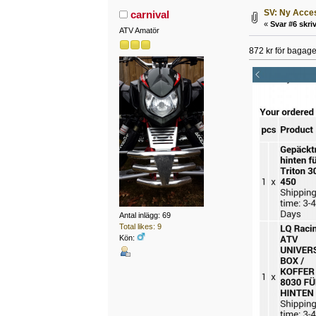
SV: Ny Acces
carnival
«
Svar #6 skriv
ATV Amatör
872 kr för bagag
Antal inlägg: 69
Total likes: 9
Kön: