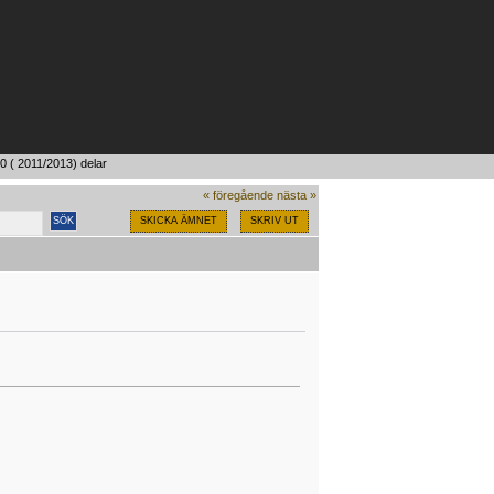
 ( 2011/2013) delar
« föregående
nästa »
SKICKA ÄMNET
SKRIV UT