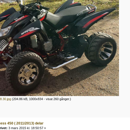
8.30.jpg
(204.86 kB, 1000x834 - visat 260 gånger.)
ess 450 ( 2011/2013) delar
rivet:
3 mars 2015 kl. 18:50:57 »