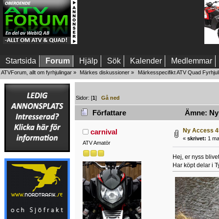
Startsida
Forum
Hjälp
Sök
Kalender
Medlemmar
ATVForum, allt om fyrhjulingar
»
Märkes diskussioner
»
Märkesspecifikt ATV Quad Fyrhjul
Sidor: [
1
]
Gå ned
Författare
Ämne: Ny A
Ny Access 45
carnival
«
skrivet:
1 mar
ATV Amatör
Hej, er nyss blive
Har köpt delar i 