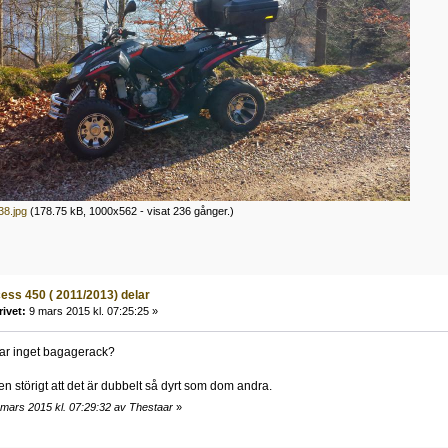
8.jpg
(178.75 kB, 1000x562 - visat 236 gånger.)
ess 450 ( 2011/2013) delar
rivet:
9 mars 2015 kl. 07:25:25 »
tar inget bagagerack?
en störigt att det är dubbelt så dyrt som dom andra.
 mars 2015 kl. 07:29:32 av Thestaar
»