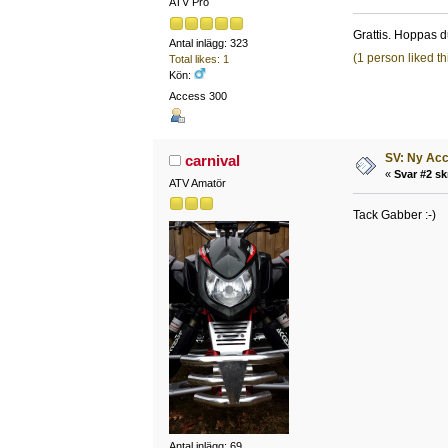
ATV Pro
Grattis. Hoppas d
Antal inlägg: 323
(1 person liked th
Total likes: 1
Kön:
Access 300
SV: Ny Acc
carnival
«
Svar #2 sk
ATV Amatör
Tack Gabber :-)
Antal inlägg: 69