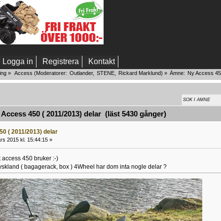
Logga in
Registrera
Kontakt
ing
»
Access
(Moderatorer:
Outlander
,
STENE
,
Rickard Marklund
) »
Ämne:
Ny Access 450
ccess 450 ( 2011/2013) delar (läst 5430 gånger)
0 ( 2011/2013) delar
s 2015 kl. 15:44:15 »
t access 450 bruker :-)
Tyskland ( bagagerack, box ) 4Wheel har dom inta nogle delar ?