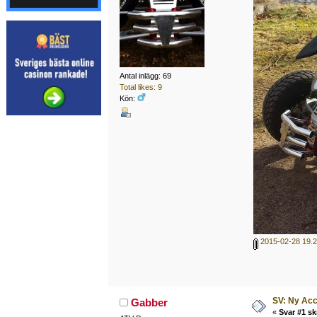
Antal inlägg: 69
Total likes: 9
Kön:
2015-02-28 19.2
SV: Ny Acc
Gabber
«
Svar #1 sk