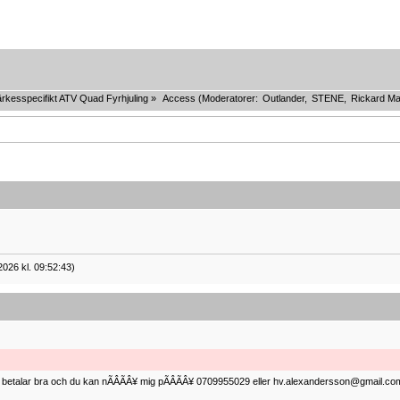
rkesspecifikt ATV Quad Fyrhjuling
»
Access
(Moderatorer:
Outlander
,
STENE
,
Rickard Ma
2026 kl. 09:52:43)
ag betalar bra och du kan nÃÂÃÂ¥ mig pÃÂÃÂ¥ 0709955029 eller hv.alexandersson@gmail.com 