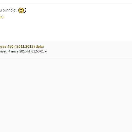
u blir nöjd.
is)
ess 450 ( 2011/2013) delar
rivet:
4 mars 2015 kl. 01:50:01 »