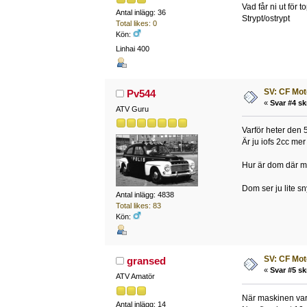
Vad får ni ut för
Antal inlägg: 36
Strypt/ostrypt
Total likes: 0
Kön:
Linhai 400
SV: CF Mot
Pv544
«
Svar #4 sk
ATV Guru
Varför heter den
Är ju iofs 2cc mer
Hur är dom där mo
Dom ser ju lite s
Antal inlägg: 4838
Total likes: 83
Kön:
SV: CF Mot
gransed
«
Svar #5 sk
ATV Amatör
När maskinen var
Antal inlägg: 14