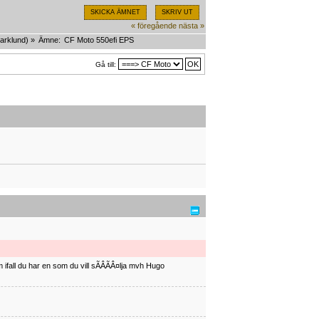
SKICKA ÄMNET
SKRIV UT
« föregående
nästa »
arklund
) »
Ämne:
CF Moto 550efi EPS
Gå till:
ifall du har en som du vill sÃÂÃÂ¤lja mvh Hugo