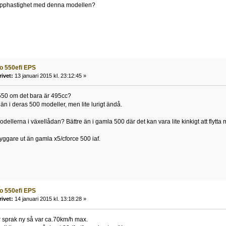
 topphastighet med denna modellen?
o 550efi EPS
rivet:
13 januari 2015 kl. 23:12:45 »
 550 om det bara är 495cc?
 än i deras 500 modeller, men lite lurigt ändå.
dellerna i växellådan? Bättre än i gamla 500 där det kan vara lite kinkigt att flytta
nyggare ut än gamla x5/cforce 500 iaf.
o 550efi EPS
rivet:
14 januari 2015 kl. 13:18:28 »
 sprak ny så var ca.70km/h max.