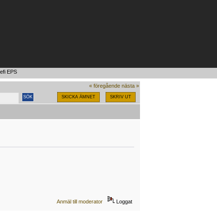
efi EPS
« föregående
nästa »
SKICKA ÄMNET
SKRIV UT
Anmäl till moderator
Loggat