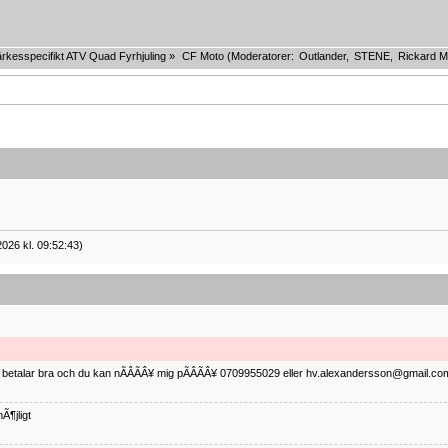
rkesspecifikt ATV Quad Fyrhjuling
»
CF Moto
(Moderatorer:
Outlander
,
STENE
,
Rickard M
2026 kl. 09:52:43)
ag betalar bra och du kan nÃÂÃÂ¥ mig pÃÂÃÂ¥ 0709955029 eller hv.alexandersson@gmail.com 
Ã¶jligt