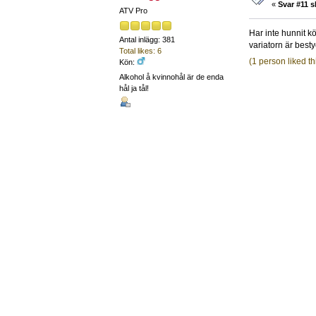
«
Svar #11 s
ATV Pro
Har inte hunnit kö
Antal inlägg: 381
variatorn är best
Total likes: 6
(1 person liked th
Kön:
Alkohol å kvinnohål är de enda
hål ja tål!