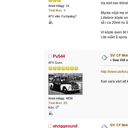
Ha kört min 60mil
Antal inlägg: 14
Total likes: 3
Mycke nöjd me m
ATV eller Fyrhjuling?
Lillebror köpte e
så i ca 20mil nu å
Vi köpte även till
Lite svårt å spola 
SV: CF Mot
Pv544
«
Svar #10 s
ATV Guru
http://www.atvfo
Kan vara värt att 
Antal inlägg: 4838
Total likes: 83
Kön:
SV: CF Mot
atviggesund