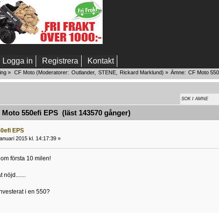
Logga in
Registrera
Kontakt
ing
»
CF Moto
(Moderatorer:
Outlander
,
STENE
,
Rickard Marklund
) »
Ämne:
CF Moto 550
Moto 550efi EPS (läst 143570 gånger)
0efi EPS
anuari 2015 kl. 14:17:39 »
om första 10 milen!
nöjd.......
vesterat i en 550?