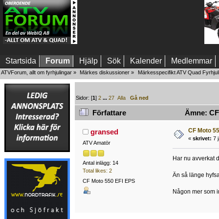
Startsida
Forum
Hjälp
Sök
Kalender
Medlemmar
ATVForum, allt om fyrhjulingar
»
Märkes diskussioner
»
Märkesspecifikt ATV Quad Fyrhjul
Sidor: [
1
]
2
...
27
Alla
Gå ned
Författare
Ämne: CF 
CF Moto 55
gransed
«
skrivet:
7 j
ATV Amatör
Har nu avverkat d
Antal inlägg: 14
Total likes: 2
Än så länge hyfsat 
CF Moto 550 EFI EPS
Någon mer som in