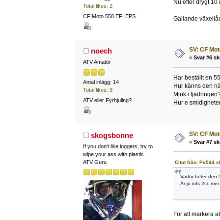
Nu efter drygt 10 
Total likes: 2
CF Moto 550 EFI EPS
Gällande växellåd
SV: CF Mot
noech
«
Svar #6 sk
ATV Amatör
Har beställt en 5
Antal inlägg: 14
Hur känns den nä
Total likes: 3
Mjuk i fjädringen
ATV eller Fyrhjuling?
Hur e smidigheten
SV: CF Mot
skogsbonne
«
Svar #7 sk
If you don't like loggers, try to
wipe your ass with plastic
ATV Guru
Citat från: Pv544 s
Varför heter den
Är ju iofs 2cc mer
För att markera a