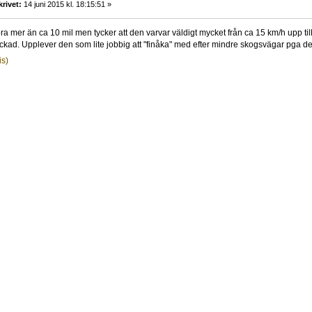
krivet:
14 juni 2015 kl. 18:15:51 »
ra mer än ca 10 mil men tycker att den varvar väldigt mycket från ca 15 km/h upp till
yckad. Upplever den som lite jobbig att "finåka" med efter mindre skogsvägar pga de
is)