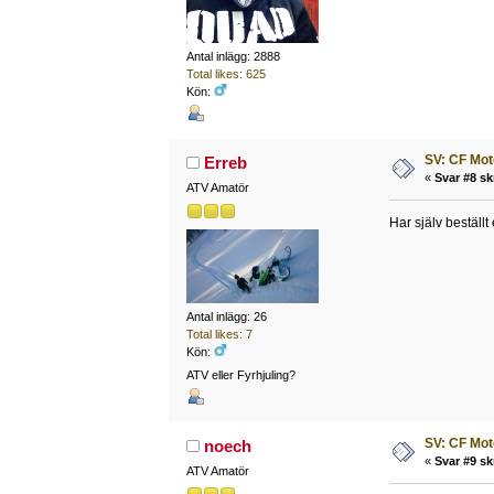
Antal inlägg: 2888
Total likes: 625
Kön:
SV: CF Mot
Erreb
«
Svar #8 sk
ATV Amatör
Har själv beställ
Antal inlägg: 26
Total likes: 7
Kön:
ATV eller Fyrhjuling?
SV: CF Mot
noech
«
Svar #9 sk
ATV Amatör