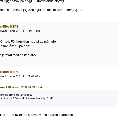
mil ligger max på drygt 80 (fortfarande strypt)!
an så upplever jag den mjukare och lättare ju mer jag kör!
o 550efi EPS
rivet:
8 april 2015 kl. 04:11:20 »
50 med. Får hem den i slutet av månaden.
r man åker 2 på den?
?
 jämfört med en kort atv?
o 550efi EPS
rivet:
8 april 2015 kl. 09:28:28 »
krivet 13 januari 2015 kl. 23:12:45
 550 om det bara är 495cc?
 än i deras 500 modeller, men lite lurigt ändå.
tt det är en ny motor skrev Atv och terräng magazinet