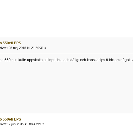
o 550efi EPS
rivet:
25 maj 2015 kl. 21:59:31 »
t en 550 nu skulle uppskatta all input bra och dåligt och kanske tips å trix om något
o 550efi EPS
rivet:
7 juni 2015 kl. 08:47:21 »