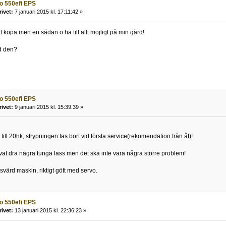
o 550efi EPS
rivet:
7 januari 2015 kl. 17:11:42 »
t köpa men en sådan o ha till allt möjligt på min gård!
d den?
o 550efi EPS
rivet:
9 januari 2015 kl. 15:39:39 »
 till 20hk, strypningen tas bort vid första service(rekomendation från åf)!
vat dra några tunga lass men det ska inte vara några större problem!
värd maskin, riktigt gött med servo.
o 550efi EPS
rivet:
13 januari 2015 kl. 22:36:23 »