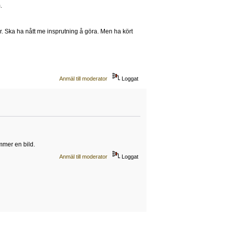
.
r. Ska ha nått me insprutning å göra. Men ha kört
Anmäl till moderator
Loggat
ommer en bild.
Anmäl till moderator
Loggat