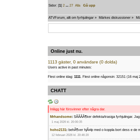
Sidor: [
1
]
2
...
27
Alla
Gå upp
ATVForum, allt om fyrhjulingar
»
Märkes diskussioner
»
Mä
Online just nu.
1113 gäster, 0 användare (0 dolda)
Users active in past minutes:
Flest online idag:
1111
. Flest online någonsin: 32151 (16 maj 
CHATT
Inlägg här försvinner efter några dar.
Mrhandsome
:
SÃÂÃÂ¶ker defekta/trasiga fyrhjulingar. J
1 maj 2026 kl. 20:00:35
hoho2131
:
behÃ¶ver hjÃ¤lp med o koppla bort dess e de m
12 februari 2026 kl. 20:46:20