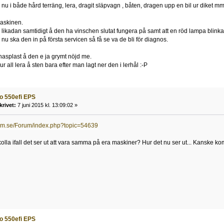
 nu i både hård terräng, lera, dragit släpvagn , båten, dragen upp en bil ur diket mm
askinen.
n likadan samtidigt å den ha vinschen slutat fungera på samt att en röd lampa blinka
 nu ska den in på första servicen så få se va de bli för diagnos.
 hasplast å den e ja grymt nöjd me.
ur all lera å sten bara efter man lagt ner den i lerhål :-P
o 550efi EPS
krivet:
7 juni 2015 kl. 13:09:02 »
rum.se/Forum/index.php?topic=54639
kolla ifall det ser ut att vara samma på era maskiner? Hur det nu ser ut... Kanske k
o 550efi EPS