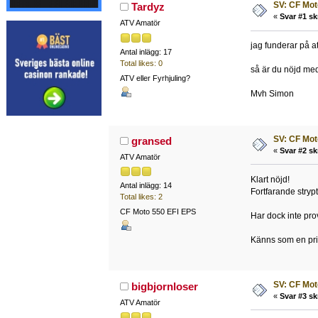
SV: CF Mot
Tardyz
«
Svar #1 sk
ATV Amatör
jag funderar på at
Antal inlägg: 17
Total likes: 0
så är du nöjd me
ATV eller Fyrhjuling?
Mvh Simon
SV: CF Mot
gransed
«
Svar #2 sk
ATV Amatör
Klart nöjd!
Antal inlägg: 14
Fortfarande strypt
Total likes: 2
CF Moto 550 EFI EPS
Har dock inte pro
Känns som en pris
SV: CF Mot
bigbjornloser
«
Svar #3 sk
ATV Amatör