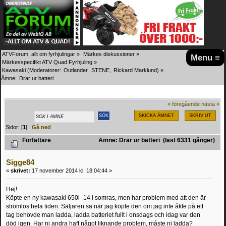
ATVForum, allt om fyrhjulingar
»
Märkes diskussioner
»
Menu ≡
Märkesspecifikt ATV Quad Fyrhjuling
»
Kawasaki
(Moderatorer:
Outlander
,
STENE
,
Rickard Marklund
) »
Ämne:
Drar ur batteri
« föregående
nästa »
SKICKA ÄMNET
SKRIV UT
Sidor: [
1
]
Gå ned
Författare
Ämne: Drar ur batteri (läst 6331 gånger)
Sigge84
«
skrivet:
17 november 2014 kl. 18:04:44 »
Hej!
Köpte en ny kawasaki 650i -14 i somras, men har problem med att den är
strömlös hela tiden. Säljaren sa när jag köpte den om jag inte åkte på ett
tag behövde man ladda, ladda batteriet fullt i onsdags och idag var den
död igen. Har ni andra haft något liknande problem, måste ni ladda?