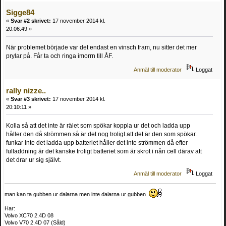
Sigge84
«
Svar #2 skrivet:
17 november 2014 kl.
20:06:49 »
När problemet började var det endast en vinsch fram, nu sitter det mer
prylar på. Får ta och ringa imorrn till ÅF.
Anmäl till moderator
Loggat
rally nizze..
«
Svar #3 skrivet:
17 november 2014 kl.
20:10:11 »
Kolla så att det inte är rälet som spökar koppla ur det och ladda upp
håller den då strömmen så är det nog troligt att det är den som spökar.
funkar inte det ladda upp batteriet håller det inte strömmen då efter
fulladdning är det kanske troligt batteriet som är skrot i nån cell därav att
det drar ur sig självt.
Anmäl till moderator
Loggat
man kan ta gubben ur dalarna men inte dalarna ur gubben
Har:
Volvo XC70 2.4D 08
Volvo V70 2.4D 07 (Såld)