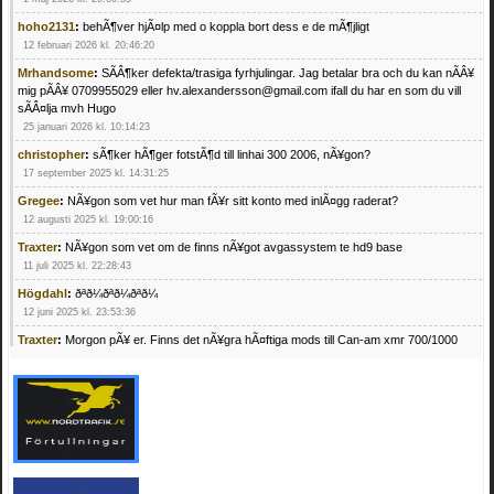
hoho2131
:
behÃ¶ver hjÃ¤lp med o koppla bort dess e de mÃ¶jligt
12 februari 2026 kl. 20:46:20
Mrhandsome
:
SÃÂ¶ker defekta/trasiga fyrhjulingar. Jag betalar bra och du kan nÃÂ¥
mig pÃÂ¥ 0709955029 eller hv.alexandersson@gmail.com ifall du har en som du vill
sÃÂ¤lja mvh Hugo
25 januari 2026 kl. 10:14:23
christopher
:
sÃ¶ker hÃ¶ger fotstÃ¶d till linhai 300 2006, nÃ¥gon?
17 september 2025 kl. 14:31:25
Gregee
:
NÃ¥gon som vet hur man fÃ¥r sitt konto med inlÃ¤gg raderat?
12 augusti 2025 kl. 19:00:16
Traxter
:
NÃ¥gon som vet om de finns nÃ¥got avgassystem te hd9 base
11 juli 2025 kl. 22:28:43
Högdahl
:
ðªð¼ðªð¼ðªð¼
12 juni 2025 kl. 23:53:36
Traxter
:
Morgon pÃ¥ er. Finns det nÃ¥gra hÃ¤ftiga mods till Can-am xmr 700/1000
24 februari 2025 kl. 10:23:25
Mrhandsome
:
SÃ¶ker defekta/trasiga fyrhjulingar. Jag betalar bra och du kan nÃ¥ mig
pÃ¥ 0709955029 eller hv.alexandersson@gmail.com ifall du har en som du vill sÃ¤lja
mvh Hugo
21 februari 2025 kl. 09:25:52
Oscar5
:
NÃ¥gon som vet vad man kan begÃ¤ra fÃ¶r en Honda TRX 350 FE 2005
med snÃ¶blad som fungerar utmÃ¤rkt .Har Ã¤rft den