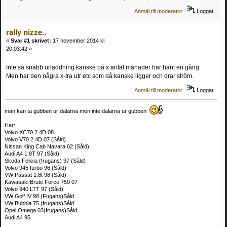
Anmäl till moderator
Loggat
rally nizze..
«
Svar #1 skrivet:
17 november 2014 kl.
20:03:42 »
Inte så snabb urladdning kanske på x antal månader har hänt en gång.
Men har den några x-tra utr etc som då kanske ligger och drar ström.
Anmäl till moderator
Loggat
man kan ta gubben ur dalarna men inte dalarna ur gubben
Har:
Volvo XC70 2.4D 08
Volvo V70 2.4D 07 (Såld)
Nissan King Cab Navara 02 (Såld)
Audi A4 1.8T 97 (Såld)
Skoda Felicia (frugans) 97 (Såld)
Volvo 945 turbo 96.(Såld)
VW Passat 1.8t 98 (Såld)
Kawasaki Brute Force 750 07
Volvo 940 LTT 97 (Såld)
VW Golf IV 98 (Fugans)Såld.
VW Bubbla 75 (frugans)Såld.
Opel Omega 03(frugans)Såld.
Audi A4 95