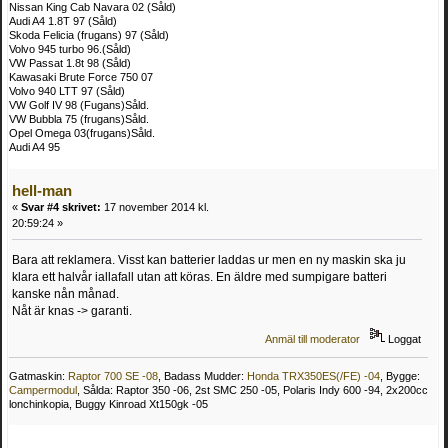
Nissan King Cab Navara 02 (Såld)
Audi A4 1.8T 97 (Såld)
Skoda Felicia (frugans) 97 (Såld)
Volvo 945 turbo 96.(Såld)
VW Passat 1.8t 98 (Såld)
Kawasaki Brute Force 750 07
Volvo 940 LTT 97 (Såld)
VW Golf IV 98 (Fugans)Såld.
VW Bubbla 75 (frugans)Såld.
Opel Omega 03(frugans)Såld.
Audi A4 95
hell-man
«
Svar #4 skrivet:
17 november 2014 kl.
20:59:24 »
Bara att reklamera. Visst kan batterier laddas ur men en ny maskin ska ju
klara ett halvår iallafall utan att köras. En äldre med sumpigare batteri
kanske nån månad.
Nåt är knas -> garanti.
Anmäl till moderator
Loggat
Gatmaskin:
Raptor 700 SE -08
, Badass Mudder:
Honda TRX350ES(/FE) -04
, Bygge:
Campermodul
, Sålda: Raptor 350 -06, 2st SMC 250 -05, Polaris Indy 600 -94, 2x200cc
lonchinkopia, Buggy Kinroad Xt150gk -05