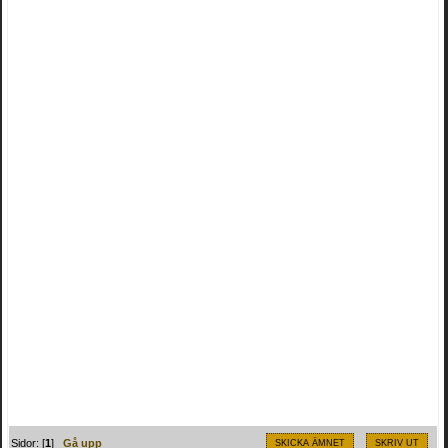
Sidor: [
1
]
Gå upp
SKICKA ÄMNET
SKRIV UT