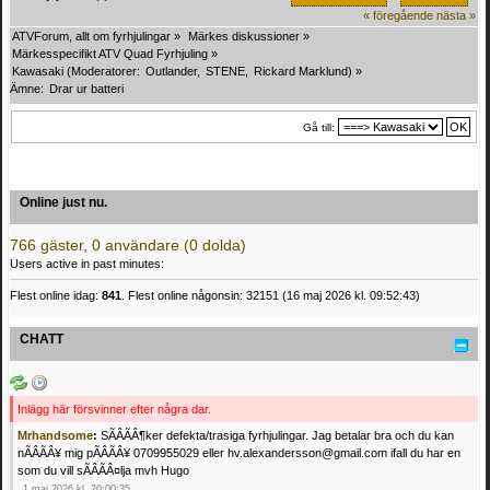
« föregående
nästa »
ATVForum, allt om fyrhjulingar
»
Märkes diskussioner
»
Märkesspecifikt ATV Quad Fyrhjuling
»
Kawasaki
(Moderatorer:
Outlander
,
STENE
,
Rickard Marklund
) »
Ämne:
Drar ur batteri
Gå till:
Online just nu.
766 gäster, 0 användare (0 dolda)
Users active in past minutes:
Flest online idag:
841
. Flest online någonsin: 32151 (16 maj 2026 kl. 09:52:43)
CHATT
Inlägg här försvinner efter några dar.
Mrhandsome
:
SÃÂÃÂ¶ker defekta/trasiga fyrhjulingar. Jag betalar bra och du kan
nÃÂÃÂ¥ mig pÃÂÃÂ¥ 0709955029 eller hv.alexandersson@gmail.com ifall du har en
som du vill sÃÂÃÂ¤lja mvh Hugo
1 maj 2026 kl. 20:00:35