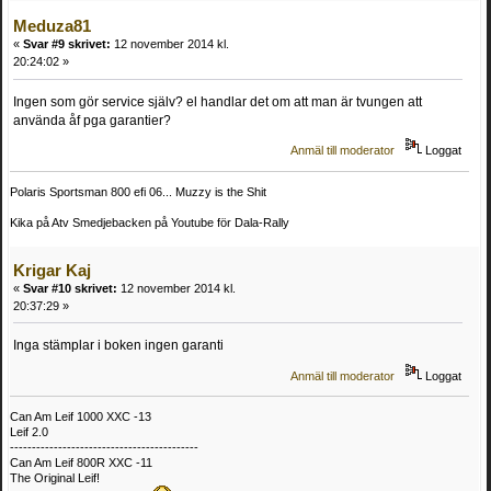
Meduza81
«
Svar #9 skrivet:
12 november 2014 kl.
20:24:02 »
Ingen som gör service själv? el handlar det om att man är tvungen att
använda åf pga garantier?
Anmäl till moderator
Loggat
Polaris Sportsman 800 efi 06... Muzzy is the Shit
Kika på Atv Smedjebacken på Youtube för Dala-Rally
Krigar Kaj
«
Svar #10 skrivet:
12 november 2014 kl.
20:37:29 »
Inga stämplar i boken ingen garanti
Anmäl till moderator
Loggat
Can Am Leif 1000 XXC -13
Leif 2.0
-------------------------------------------
Can Am Leif 800R XXC -11
The Original Leif!