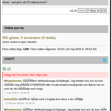
Ämne:
vad görs vid 25 milaservicen?
Gå till:
Online just nu.
960 gäster, 0 användare (0 dolda)
Users active in past minutes:
Flest online idag:
1280
. Flest online någonsin: 32151 (16 maj 2026 kl. 09:52:43)
CHATT
Inlägg här försvinner efter några dar.
Mrhandsome
:
SÃÂÃÂ¶ker defekta/trasiga fyrhjulingar. Jag betalar bra och du kan
nÃÂÃÂ¥ mig pÃÂÃÂ¥ 0709955029 eller hv.alexandersson@gmail.com ifall du har en
som du vill sÃÂÃÂ¤lja mvh Hugo
1 maj 2026 kl. 20:00:35
hoho2131
:
behÃ¶ver hjÃ¤lp med o koppla bort dess e de mÃ¶jligt
12 februari 2026 kl. 20:46:20
Mrhandsome
:
SÃÂ¶ker defekta/trasiga fyrhjulingar. Jag betalar bra och du kan nÃÂ¥