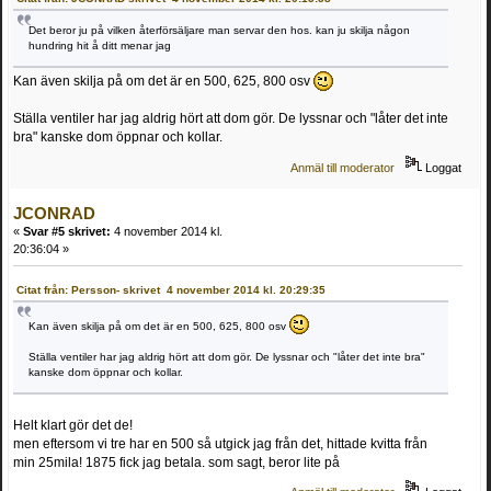
Det beror ju på vilken återförsäljare man servar den hos. kan ju skilja någon
hundring hit å ditt menar jag
Kan även skilja på om det är en 500, 625, 800 osv
Ställa ventiler har jag aldrig hört att dom gör. De lyssnar och "låter det inte
bra" kanske dom öppnar och kollar.
Anmäl till moderator
Loggat
JCONRAD
«
Svar #5 skrivet:
4 november 2014 kl.
20:36:04 »
Citat från: Persson- skrivet 4 november 2014 kl. 20:29:35
Kan även skilja på om det är en 500, 625, 800 osv
Ställa ventiler har jag aldrig hört att dom gör. De lyssnar och "låter det inte bra"
kanske dom öppnar och kollar.
Helt klart gör det de!
men eftersom vi tre har en 500 så utgick jag från det, hittade kvitta från
min 25mila! 1875 fick jag betala. som sagt, beror lite på