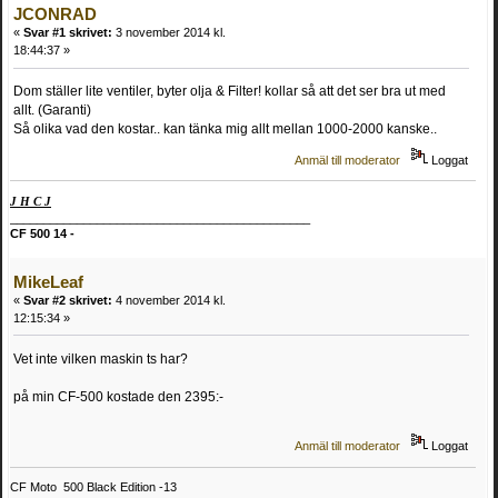
JCONRAD
«
Svar #1 skrivet:
3 november 2014 kl.
18:44:37 »
Dom ställer lite ventiler, byter olja & Filter! kollar så att det ser bra ut med
allt. (Garanti)
Så olika vad den kostar.. kan tänka mig allt mellan 1000-2000 kanske..
Anmäl till moderator
Loggat
J H C J
_____________________________________________
CF 500 14 -
MikeLeaf
«
Svar #2 skrivet:
4 november 2014 kl.
12:15:34 »
Vet inte vilken maskin ts har?
på min CF-500 kostade den 2395:-
Anmäl till moderator
Loggat
CF Moto 500 Black Edition -13