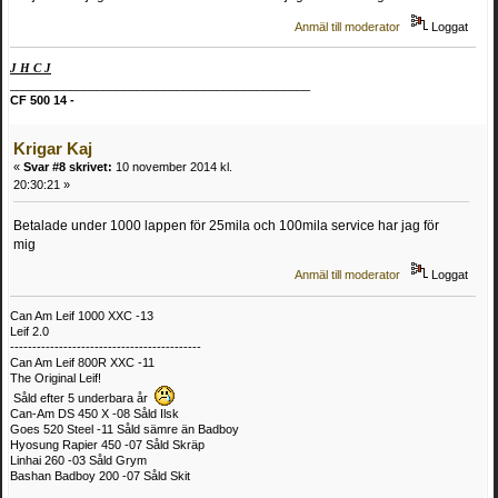
Anmäl till moderator
Loggat
J H C J
_____________________________________________
CF 500 14 -
Krigar Kaj
«
Svar #8 skrivet:
10 november 2014 kl.
20:30:21 »
Betalade under 1000 lappen för 25mila och 100mila service har jag för
mig
Anmäl till moderator
Loggat
Can Am Leif 1000 XXC -13
Leif 2.0
-------------------------------------------
Can Am Leif 800R XXC -11
The Original Leif!
Såld efter 5 underbara år
Can-Am DS 450 X -08 Såld Ilsk
Goes 520 Steel -11 Såld sämre än Badboy
Hyosung Rapier 450 -07 Såld Skräp
Linhai 260 -03 Såld Grym
Bashan Badboy 200 -07 Såld Skit