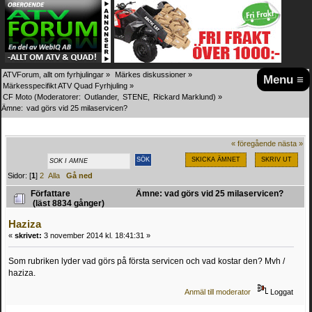
ATVForum, allt om fyrhjulingar
»
Märkes diskussioner
»
Menu ≡
Märkesspecifikt ATV Quad Fyrhjuling
»
CF Moto
(Moderatorer:
Outlander
,
STENE
,
Rickard Marklund
) »
Ämne:
vad görs vid 25 milaservicen?
« föregående
nästa »
SKICKA ÄMNET
SKRIV UT
Sidor: [
1
]
2
Alla
Gå ned
Författare
Ämne: vad görs vid 25 milaservicen?
(läst 8834 gånger)
Haziza
«
skrivet:
3 november 2014 kl. 18:41:31 »
Som rubriken lyder vad görs på första servicen och vad kostar den? Mvh /
haziza.
Anmäl till moderator
Loggat