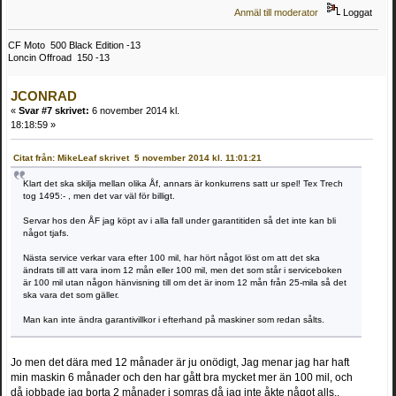
Anmäl till moderator
Loggat
CF Moto 500 Black Edition -13
Loncin Offroad 150 -13
JCONRAD
«
Svar #7 skrivet:
6 november 2014 kl.
18:18:59 »
Citat från: MikeLeaf skrivet 5 november 2014 kl. 11:01:21
Klart det ska skilja mellan olika Åf, annars är konkurrens satt ur spel! Tex Trech
tog 1495:- , men det var väl för billigt.
Servar hos den ÅF jag köpt av i alla fall under garantitiden så det inte kan bli
något tjafs.
Nästa service verkar vara efter 100 mil, har hört något löst om att det ska
ändrats till att vara inom 12 mån eller 100 mil, men det som står i serviceboken
är 100 mil utan någon hänvisning till om det är inom 12 mån från 25-mila så det
ska vara det som gäller.
Man kan inte ändra garantivillkor i efterhand på maskiner som redan sålts.
Jo men det dära med 12 månader är ju onödigt, Jag menar jag har haft
min maskin 6 månader och den har gått bra mycket mer än 100 mil, och
då jobbade jag borta 2 månader i somras då jag inte åkte något alls..