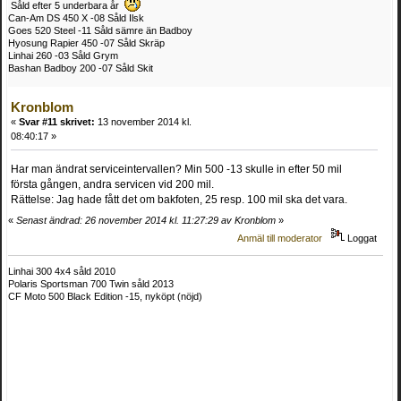
Såld efter 5 underbara år
Can-Am DS 450 X -08 Såld Ilsk
Goes 520 Steel -11 Såld sämre än Badboy
Hyosung Rapier 450 -07 Såld Skräp
Linhai 260 -03 Såld Grym
Bashan Badboy 200 -07 Såld Skit
Kronblom
«
Svar #11 skrivet:
13 november 2014 kl.
08:40:17 »
Har man ändrat serviceintervallen? Min 500 -13 skulle in efter 50 mil
första gången, andra servicen vid 200 mil.
Rättelse: Jag hade fått det om bakfoten, 25 resp. 100 mil ska det vara.
«
Senast ändrad: 26 november 2014 kl. 11:27:29 av Kronblom
»
Anmäl till moderator
Loggat
Linhai 300 4x4 såld 2010
Polaris Sportsman 700 Twin såld 2013
CF Moto 500 Black Edition -15, nyköpt (nöjd)