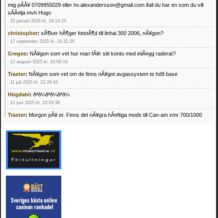
mig pÃÂ¥ 0709955029 eller hv.alexandersson@gmail.com ifall du har en som du vill
sÃÂ¤lja mvh Hugo
25 januari 2026 kl. 10:14:23
christopher
:
sÃ¶ker hÃ¶ger fotstÃ¶d till linhai 300 2006, nÃ¥gon?
17 september 2025 kl. 14:31:25
Gregee
:
NÃ¥gon som vet hur man fÃ¥r sitt konto med inlÃ¤gg raderat?
12 augusti 2025 kl. 19:00:16
Traxter
:
NÃ¥gon som vet om de finns nÃ¥got avgassystem te hd9 base
11 juli 2025 kl. 22:28:43
Högdahl
:
ðªð¼ðªð¼ðªð¼
12 juni 2025 kl. 23:53:36
Traxter
:
Morgon pÃ¥ er. Finns det nÃ¥gra hÃ¤ftiga mods till Can-am xmr 700/1000
24 februari 2025 kl. 10:23:25
Mrhandsome
:
SÃ¶ker defekta/trasiga fyrhjulingar. Jag betalar bra och du kan nÃ¥ mig
pÃ¥ 0709955029 eller hv.alexandersson@gmail.com ifall du har en som du vill sÃ¤lja
mvh Hugo
21 februari 2025 kl. 09:25:52
Oscar5
:
NÃ¥gon som vet vad man kan begÃ¤ra fÃ¶r en Honda TRX 350 FE 2005
med snÃ¶blad som fungerar utmÃ¤rkt .Har Ã¤rft den
4 februari 2025 kl. 19:20:50
Oscar5
:
44
4 februari 2025 kl. 19:15:36