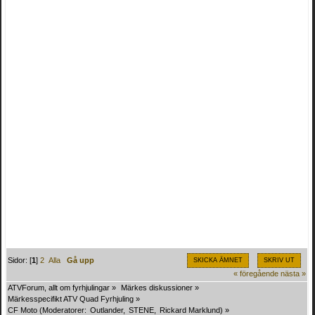
Sidor: [
1
]
2
Alla
Gå upp
SKICKA ÄMNET
SKRIV UT
« föregående
nästa »
ATVForum, allt om fyrhjulingar
»
Märkes diskussioner
»
Märkesspecifikt ATV Quad Fyrhjuling
»
CF Moto
(Moderatorer:
Outlander
,
STENE
,
Rickard Marklund
) »