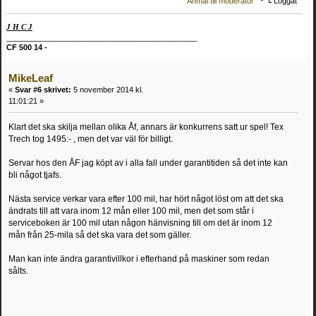
Anmäl till moderator
Loggat
J H C J
_____________________________________________
CF 500 14 -
MikeLeaf
«
Svar #6 skrivet:
5 november 2014 kl.
11:01:21 »
Klart det ska skilja mellan olika Åf, annars är konkurrens satt ur spel! Tex
Trech tog 1495:- , men det var väl för billigt.
Servar hos den ÅF jag köpt av i alla fall under garantitiden så det inte kan
bli något tjafs.
Nästa service verkar vara efter 100 mil, har hört något löst om att det ska
ändrats till att vara inom 12 mån eller 100 mil, men det som står i
serviceboken är 100 mil utan någon hänvisning till om det är inom 12
mån från 25-mila så det ska vara det som gäller.
Man kan inte ändra garantivillkor i efterhand på maskiner som redan
sålts.