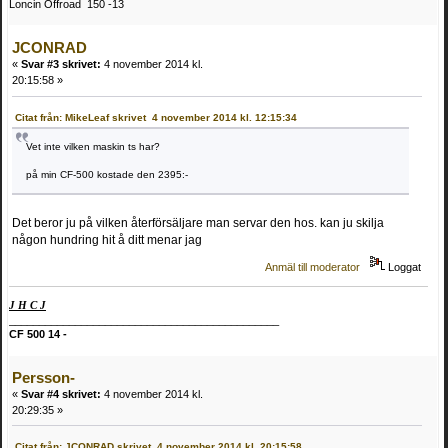
Loncin Offroad 150 -13
JCONRAD
«
Svar #3 skrivet:
4 november 2014 kl.
20:15:58 »
Citat från: MikeLeaf skrivet 4 november 2014 kl. 12:15:34
Vet inte vilken maskin ts har?
på min CF-500 kostade den 2395:-
Det beror ju på vilken återförsäljare man servar den hos. kan ju skilja
någon hundring hit å ditt menar jag
Anmäl till moderator
Loggat
J H C J
_____________________________________________
CF 500 14 -
Persson-
«
Svar #4 skrivet:
4 november 2014 kl.
20:29:35 »
Citat från: JCONRAD skrivet 4 november 2014 kl. 20:15:58